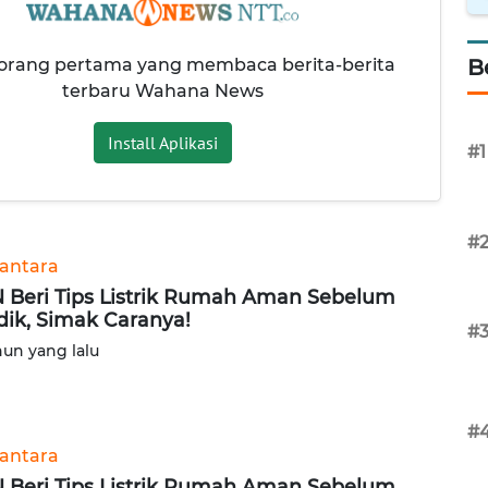
 orang pertama yang membaca berita-berita
B
terbaru Wahana News
Install Aplikasi
#1
#
antara
 Beri Tips Listrik Rumah Aman Sebelum
ik, Simak Caranya!
#
hun yang lalu
#
antara
 Beri Tips Listrik Rumah Aman Sebelum