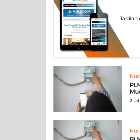
OPINI
Jadilah
Informasi
INDEKS
BERITA
KONTAK
KAMI
Nus
INFO
PLN
IKLAN
Mud
2 ta
TENTANG
KAMI
Nus
PEDOMAN
MEDIA
PLN