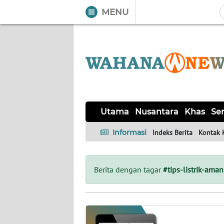
MENU
WAHANA
Tutup
TV
UTAMA
NUSANTARA
Utama
Nusantara
Khas
Ser
KHAS
Informasi
Indeks Berita
Kontak 
SERBA-
SERBI
Berita dengan tagar
#tips-listrik-aman
LABUAN
BAJO