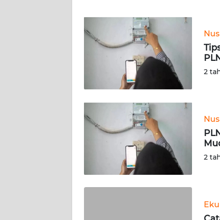
WN
JABAR
Nus
WN
Tip
BANTEN
PLN
2 ta
WN
NTT
WN
Nus
KEPRI
PLN
Mud
WN
2 ta
PAPUA
WN
PAPUA
Eku
BARAT
Cat