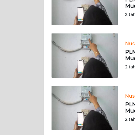
SIBER
Mud
2 ta
REDAKSI
KARIR
Nus
PLN
DISCLAIMER
Mud
2 ta
Wahana
News
Regional
WN
Nus
SUMUT
PLN
Mud
WN
2 ta
JAKARTA