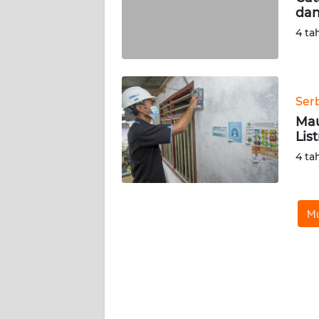
dan
WN
4 ta
RIAU
WN
SERAMBI
Ser
Mau
WN
Lis
JAMBI
4 ta
WN
SULTRA
Mu
WN
NTB
WN
SULTENG