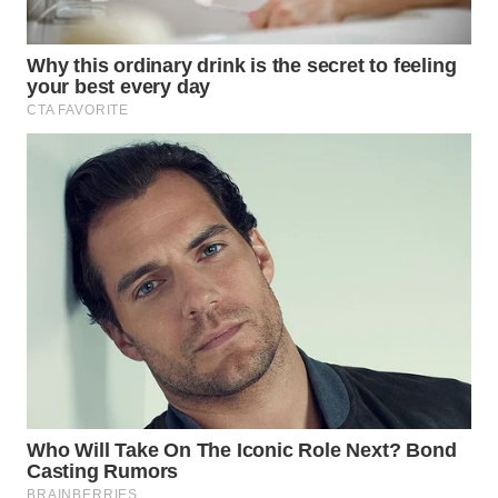
CO ID
WAHANANEWS
NET
WAHANA
SPORT
WAHANA
UMKM
WAHANA
SELEB
WAHANA
PERSONA
WAHANA
OTOMOTIF