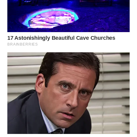
NIAS
WN
LANGKAT
WN
TAPANULI
SELATAN
WN
TANJUNG
LESUNG
WN
KARO
WN
SIMALUNGUN