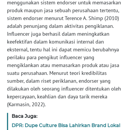
PEDOMAN
menggunakan sistem endorser untuk memasarkan
MEDIA
produk maupun jasa sebuah perusahaan tertentu,
SIBER
sistem endorser menurut Terence A. Shimp (2010)
adalah penunjang dalam aktivitas pengiklanan.
REDAKSI
Influencer juga berhasil dalam meningkatkan
keefektifan dalam komunikasi internal dan
KARIR
eksternal, tentu hal ini dapat memicu berubahnya
perilaku para pengikut influencer yang
DISCLAIMER
mengiklankan atau memasarkan produk atau jasa
suatu perusahaan. Menurut teori kredibilitas
Wahana
News
sumber, dalam riset periklanan, endorser yang
Regional
dilakukan oleh seorang influencer ditentukan oleh
kepercayaan, keahlian dan daya tarik mereka
WN
(Karmasin, 2022).
SUMUT
Baca Juga:
WN
DPR: Dupe Culture Bisa Lahirkan Brand Lokal
JAKARTA