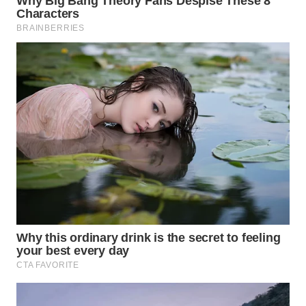
MADURA
WN
SURABAYA
WN
NATUNA
WN
BINTAN
WN
MANDALIKA
WN
LIKUPANG
WN