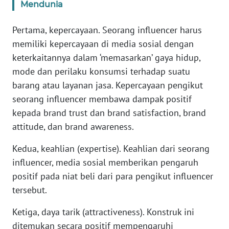
Mendunia
WN
Pertama, kepercayaan. Seorang influencer harus
JABAR
memiliki kepercayaan di media sosial dengan
keterkaitannya dalam ‘memasarkan’ gaya hidup,
WN
mode dan perilaku konsumsi terhadap suatu
BANTEN
barang atau layanan jasa. Kepercayaan pengikut
seorang influencer membawa dampak positif
WN
NTT
kepada brand trust dan brand satisfaction, brand
attitude, dan brand awareness.
WN
Kedua, keahlian (expertise). Keahlian dari seorang
KEPRI
influencer, media sosial memberikan pengaruh
positif pada niat beli dari para pengikut influencer
WN
PAPUA
tersebut.
Ketiga, daya tarik (attractiveness). Konstruk ini
WN
PAPUA
ditemukan secara positif mempengaruhi