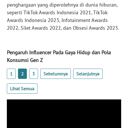
SULTENG
penghargaan yang diperolehnya di dunia hiburan,
seperti TikTok Awards Indonesia 2021, TikTok
WN
Awards Indonesia 2023, Infotainment Awards
SULBAR
2022, Silet Awards 2022, dan Obsesi Awards 2023.
WN
BABEL
Pengaruh Influencer Pada Gaya Hidup dan Pola
Konsumsi Gen Z
WN
SUMBAR
1
2
3
Sebelumnya
Selanjutnya
WN
SUMSEL
Lihat Semua
WN
BENGKULU
WN