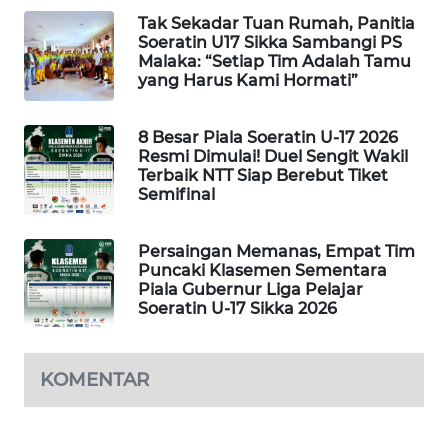
LKKI
Tak Sekadar Tuan Rumah, Panitia
Soeratin U17 Sikka Sambangi PS
Malaka: “Setiap Tim Adalah Tamu
KOPEKLIN
yang Harus Kami Hormati”
PORTAL
8 Besar Piala Soeratin U-17 2026
KONSUMEN
Resmi Dimulai! Duel Sengit Wakil
Terbaik NTT Siap Berebut Tiket
Semifinal
FORWAMKI
Persaingan Memanas, Empat Tim
ALPERKLINAS
Puncaki Klasemen Sementara
Piala Gubernur Liga Pelajar
FORJASIDA
Soeratin U-17 Sikka 2026
TAMBANG
KOMENTAR
NEWS
SITUNGIR