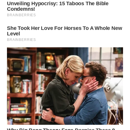
WN
PURWAKARTA
WN
PRIANGAN
TIMUR
WN
SEMARANG
WN
SOLO
WN
BOROBUDUR
WN