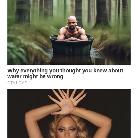
WN
PADANG
LAWAS
WN
SUMEDANG
WN
CIANJUR
WN
KEPULAUAN
SERIBU
WN
TANGERANG
WN
BINJAI