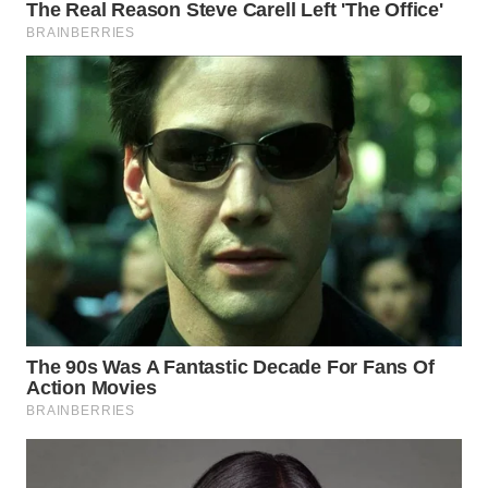
WN
LABUHANBATU
WN
TAPANULI
TENGAH
WN DELI
SERDANG
WN
TEBING
TINGGI
WN
PAKPAK
WN