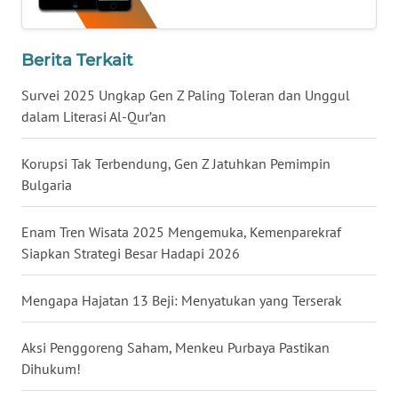
WN
Berita Terkait
KALTENG
Survei 2025 Ungkap Gen Z Paling Toleran dan Unggul
WN
dalam Literasi Al-Qur’an
KALTARA
Korupsi Tak Terbendung, Gen Z Jatuhkan Pemimpin
WN
Bulgaria
KALSEL
Enam Tren Wisata 2025 Mengemuka, Kemenparekraf
WN
Siapkan Strategi Besar Hadapi 2026
KALTIM
Mengapa Hajatan 13 Beji: Menyatukan yang Terserak
WN
SULSEL
Aksi Penggoreng Saham, Menkeu Purbaya Pastikan
Dihukum!
WN
GORONTALO