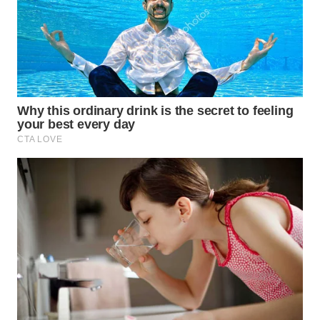
INFRASTRUKTUR
WAHANA
KONSUMEN
WAHANA
LISTRIK
WAHANA
TRAVEL
WAHANA
TV
WAHANANEWS
ID
WAHANANEWS