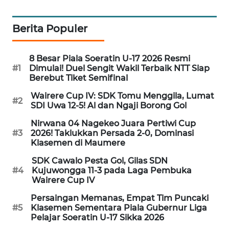
NEWS
Berita Populer
SIDIKALANG
NEWS
8 Besar Piala Soeratin U-17 2026 Resmi
SIBARAGAS
#1
Dimulai! Duel Sengit Wakil Terbaik NTT Siap
Berebut Tiket Semifinal
NEWS
Wairere Cup IV: SDK Tomu Menggila, Lumat
#2
METRO
SDI Uwa 12-5! Al dan Ngaji Borong Gol
SIANTAR
Nirwana 04 Nagekeo Juara Pertiwi Cup
NEWS
#3
2026! Taklukkan Persada 2-0, Dominasi
Klasemen di Maumere
METRO
SDK Cawalo Pesta Gol, Gilas SDN
MEDAN
#4
Kujuwongga 11-3 pada Laga Pembuka
NEWS
Wairere Cup IV
Persaingan Memanas, Empat Tim Puncaki
METRO
#5
Klasemen Sementara Piala Gubernur Liga
JAKARTA
Pelajar Soeratin U-17 Sikka 2026
NEWS