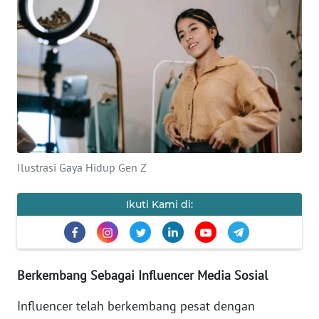
BAJO
OPINI
Informasi
INDEKS
BERITA
KONTAK
Ilustrasi Gaya Hidup Gen Z
KAMI
Ikuti Kami di:
INFO
IKLAN
TENTANG
Berkembang Sebagai Influencer Media Sosial
KAMI
Influencer telah berkembang pesat dengan