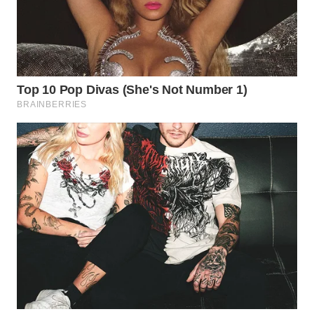
WN
CIREBON
WN
INDRAMAYU
WN
KUNINGAN
WN
MAJALENGKA
WN
SUBANG
WN
SUKABUMI