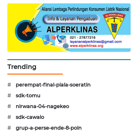
KRT
NEWS
KARING
NEWS
JURNAL
MARITIM
Trending
HUMBANG
#
perempat-final-piala-soeratin
NEWS
#
sdk-tomu
GARONGGANG
#
nirwana-04-nagekeo
NEWS
#
sdk-cawalo
FISUELRI
#
grup-a-perse-ende-8-poin
ID