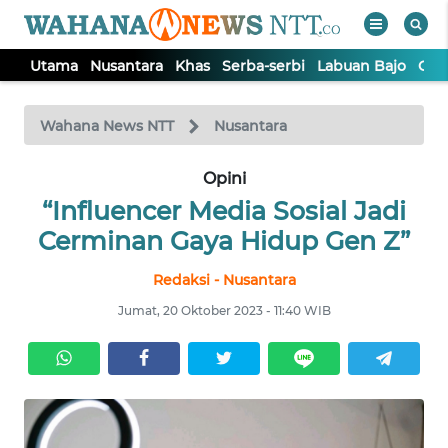
Utama
Nusantara
Khas
Serba-serbi
Labuan Bajo
Opi
WAHANA
Tutup
TV
Wahana News NTT
Nusantara
Opini
UTAMA
“Influencer Media Sosial Jadi
NUSANTARA
Cerminan Gaya Hidup Gen Z”
Redaksi - Nusantara
KHAS
Jumat, 20 Oktober 2023 - 11:40 WIB
SERBA-
SERBI
LABUAN