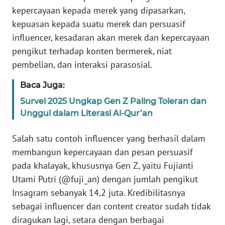
BARAT
kepercayaan kepada merek yang dipasarkan,
kepuasan kepada suatu merek dan persuasif
WN
influencer, kesadaran akan merek dan kepercayaan
RIAU
pengikut terhadap konten bermerek, niat
pembelian, dan interaksi parasosial.
WN
SERAMBI
Baca Juga:
Survei 2025 Ungkap Gen Z Paling Toleran dan
WN
Unggul dalam Literasi Al-Qur’an
JAMBI
Salah satu contoh influencer yang berhasil dalam
WN
membangun kepercayaan dan pesan persuasif
SULTRA
pada khalayak, khususnya Gen Z, yaitu Fujianti
Utami Putri (@fuji_an) dengan jumlah pengikut
WN
Insagram sebanyak 14,2 juta. Kredibilitasnya
NTB
sebagai influencer dan content creator sudah tidak
WN
diragukan lagi, setara dengan berbagai