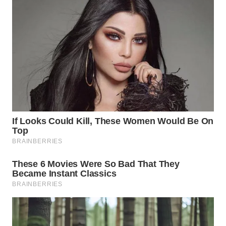
KARAWANG
WN
BEKASI
WN
BOGOR
WN
DEPOK
WN
TAPANULI
UTARA
WN
SAMOSIR