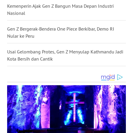
Kemenperin Ajak Gen Z Bangun Masa Depan Industri
Nasional
WN
SULUT
Gen Z Bergerak-Bendera One Piece Berkibar, Demo RI
Nular ke Peru
WN
MALUKU
Usai Gelombang Protes, Gen Z Menyulap Kathmandu Jadi
WN
Kota Bersih dan Cantik
MALUT
WN
DAIRI
WN
DANAU
TOBA
WN