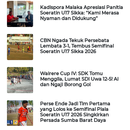
KELISTRIKAN
Kadispora Malaka Apresiasi Panitia
Soeratin U17 Sikka: “Kami Merasa
Nyaman dan Didukung”
WALINKI
ID
CBN Ngada Tekuk Persebata
MAWAKA
Lembata 3-1, Tembus Semifinal
ID
Soeratin U17 Sikka 2026
MARTABAT
NET
Wairere Cup IV: SDK Tomu
Menggila, Lumat SDI Uwa 12-5! Al
PLN
dan Ngaji Borong Gol
WATCH
Perse Ende Jadi Tim Pertama
MKLI
yang Lolos ke Semifinal Piala
Soeratin U17 2026 Singkirkan
LPKKI
Persada Sumba Barat Daya