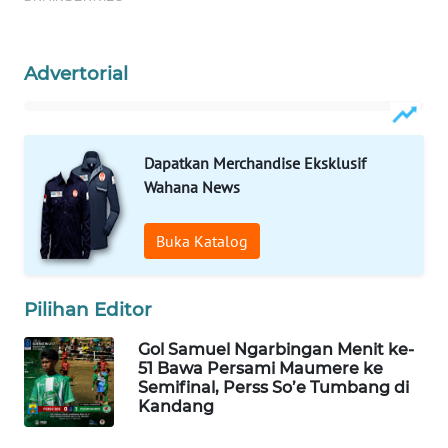
WAHANA
Advertorial
HEALTH
WAHANA
DESA
Dapatkan Merchandise Eksklusif
WISATA
Wahana News
LAPAK
Buka Katalog
WAHANA
Wahana
Pilihan Editor
Network
Gol Samuel Ngarbingan Menit ke-
KONSUMEN
51 Bawa Persami Maumere ke
LISTRIK
Semifinal, Perss So’e Tumbang di
Kandang
MASYARAKAT