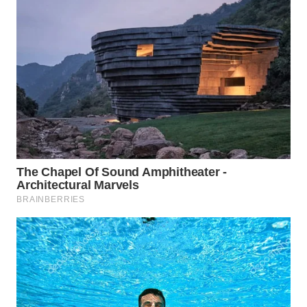
LABUANBAJO
WN
BORNEO
Wahana
Media
Group
WAHANA
NEWS
WAHANA
TANI
WAHANA
ADVOKAT
WAHANA