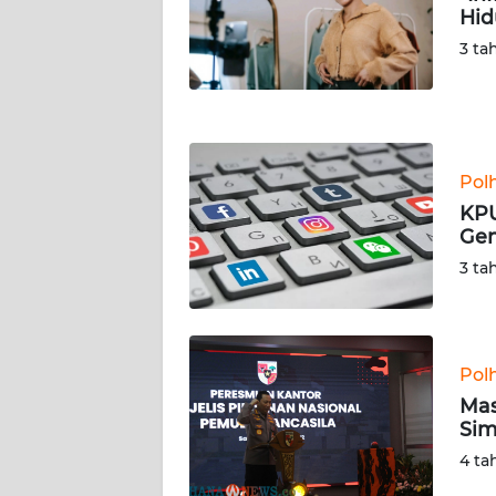
Hid
WN
JATENG
3 ta
WN
NUSANTARA
Pol
WN
KPU
JOGJA
Gen
3 ta
WN
JATIM
WN
Pol
BALI
Mas
Sim
WN
KALBAR
4 ta