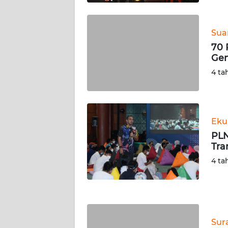
WN
KALTENG
Suar
70 
WN
Gen
KALTARA
4 ta
WN
KALSEL
Eku
WN
KALTIM
PLN
Tra
WN
4 ta
SULSEL
WN
GORONTALO
Sur