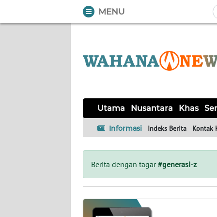
MENU
WAHANA
Tutup
TV
UTAMA
NUSANTARA
Utama
Nusantara
Khas
Ser
KHAS
Informasi
Indeks Berita
Kontak 
SERBA-
SERBI
Berita dengan tagar
#generasi-z
LABUAN
BAJO