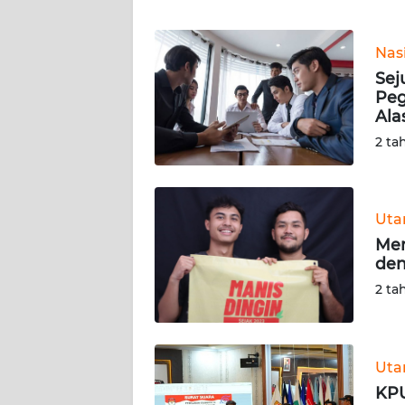
WN
JABAR
Nas
Sej
WN
Peg
BANTEN
Ala
2 ta
WN
NTT
WN
Ut
KEPRI
Men
den
WN
2 ta
PAPUA
WN
PAPUA
Ut
BARAT
KPU