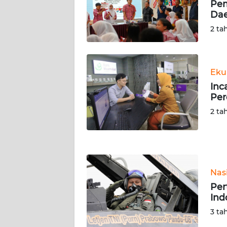
Pem
Da
WN
RIAU
2 ta
WN
SERAMBI
Eku
Inc
WN
Per
JAMBI
2 ta
WN
SULTRA
WN
Nas
NTB
Per
Ind
WN
3 ta
SULTENG