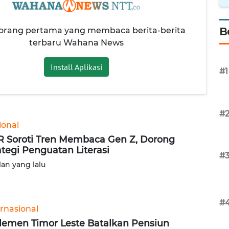
 orang pertama yang membaca berita-berita
B
terbaru Wahana News
Install Aplikasi
#1
#
ional
 Soroti Tren Membaca Gen Z, Dorong
ategi Penguatan Literasi
#
lan yang lalu
#
ernasional
lemen Timor Leste Batalkan Pensiun