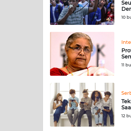
Seu
SIBER
De
10 b
REDAKSI
KARIR
Int
Pro
DISCLAIMER
Sem
11 b
Wahana
News
Regional
WN
Ser
SUMUT
Tek
Saa
WN
12 b
JAKARTA