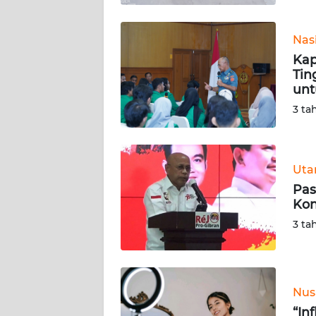
WN
SULBAR
Nas
Kap
WN
Tin
BABEL
unt
3 ta
WN
SUMBAR
Ut
WN
Pas
SUMSEL
Kon
3 ta
WN
BENGKULU
WN
Nus
LAMPUNG
“In