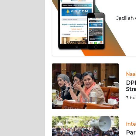
OPINI
Jadilah
Informasi
INDEKS
BERITA
KONTAK
KAMI
Nas
INFO
DPR
IKLAN
Str
3 bu
TENTANG
KAMI
Int
PEDOMAN
Par
MEDIA