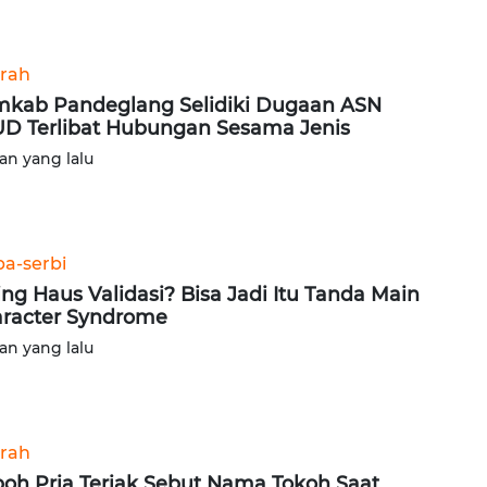
rah
kab Pandeglang Selidiki Dugaan ASN
D Terlibat Hubungan Sesama Jenis
lan yang lalu
ba-serbi
ing Haus Validasi? Bisa Jadi Itu Tanda Main
racter Syndrome
lan yang lalu
rah
oh Pria Teriak Sebut Nama Tokoh Saat