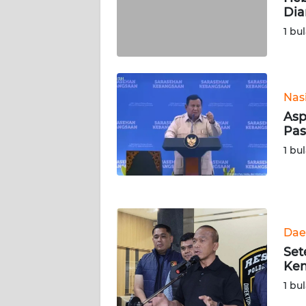
Dia
WN
1 bu
RIAU
WN
SERAMBI
Nas
Asp
WN
Pas
JAMBI
1 bu
WN
SULTRA
WN
Dae
NTB
Set
Ke
WN
1 bu
SULTENG