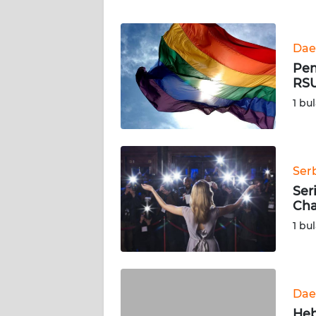
WN
JABAR
Dae
WN
Pem
BANTEN
RSU
1 bu
WN
NTT
WN
Ser
KEPRI
Ser
Cha
WN
1 bu
PAPUA
WN
PAPUA
Dae
BARAT
Heb