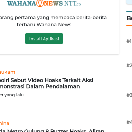
 orang pertama yang membaca berita-berita
B
terbaru Wahana News
Install Aplikasi
#1
#
hukam
olri Sebut Video Hoaks Terkait Aksi
onstrasi Dalam Pendalaman
am yang lalu
#
#
minal
da Metro Gulung 8 Buzzer Hoaks, Aliran