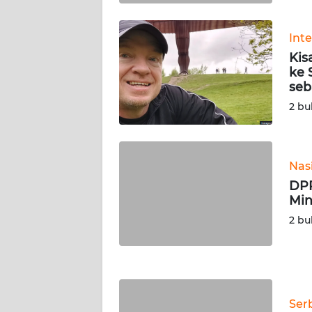
WN
KALTENG
Int
Kis
WN
ke 
KALTARA
seb
2 bu
WN
KALSEL
Nas
WN
KALTIM
DPR
Min
WN
2 bu
SULSEL
WN
GORONTALO
Ser