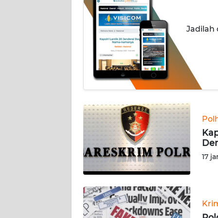
OPINI
Jadilah
Informasi
INDEKS
BERITA
KONTAK
KAMI
Pol
INFO
Kap
IKLAN
Dem
17 j
TENTANG
KAMI
Kri
PEDOMAN
MEDIA
Pol