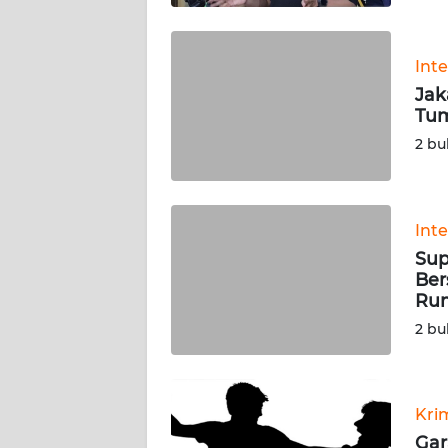
WN
SULBAR
Int
Jak
WN
Tum
BABEL
2 bu
WN
SUMBAR
Int
WN
Sup
SUMSEL
Ber
Ru
WN
2 bu
BENGKULU
WN
Kri
LAMPUNG
Gar