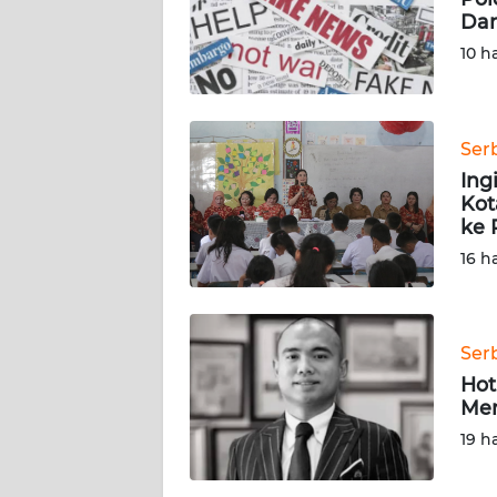
SIBER
Dan
10 h
REDAKSI
KARIR
Ser
Ing
DISCLAIMER
Kot
ke 
Wahana
16 h
News
Regional
WN
Ser
SUMUT
Hot
Men
WN
19 h
JAKARTA