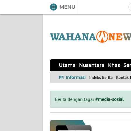
MENU
WAHANA
Tutup
TV
UTAMA
NUSANTARA
Utama
Nusantara
Khas
Ser
KHAS
Informasi
Indeks Berita
Kontak 
SERBA-
SERBI
Berita dengan tagar
#media-sosial
LABUAN
BAJO