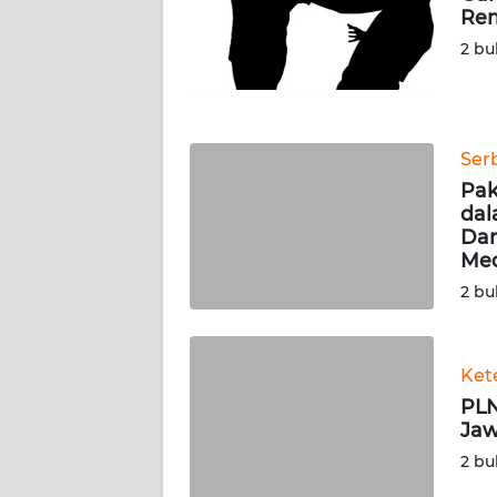
Rem
WN
JATENG
2 bu
WN
NUSANTARA
Ser
Pak
WN
dal
JOGJA
Dar
Med
WN
2 bu
JATIM
WN
Ket
BALI
PLN
Jaw
WN
KALBAR
2 bu