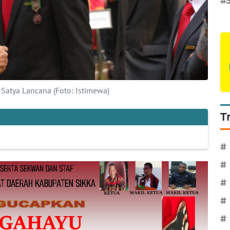
#
Satya Lancana (Foto: Istimewa)
T
#
#
#
#
#