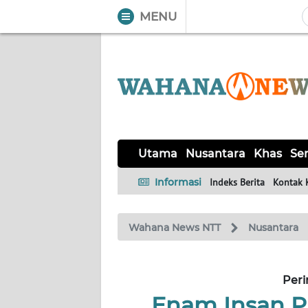
MENU
WAHANA
Tutup
TV
UTAMA
NUSANTARA
Utama
Nusantara
Khas
Ser
KHAS
Informasi
Indeks Berita
Kontak 
SERBA-
Wahana News NTT
Nusantara
SERBI
LABUAN
Peri
BAJO
Enam Insan P