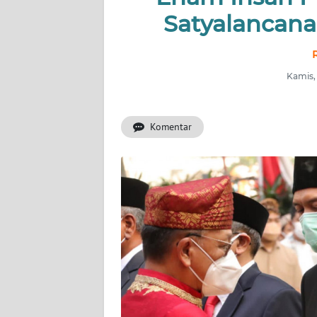
Satyalancana
OPINI
Informasi
Kamis,
INDEKS
BERITA
Komentar
KONTAK
KAMI
INFO
IKLAN
TENTANG
KAMI
PEDOMAN
MEDIA