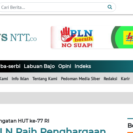
ba-serbi
Labuan Bajo
Opini
Indeks
Kami
Info Iklan
Tentang Kami
Pedoman Media Siber
Redaksi
Karir
ngatan HUT ke-77 RI
B
LN Raih Penghargaan