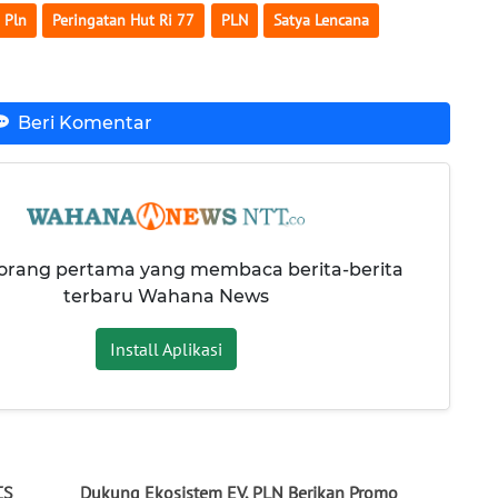
 Pln
Peringatan Hut Ri 77
PLN
Satya Lencana
Beri Komentar
 orang pertama yang membaca berita-berita
terbaru Wahana News
Install Aplikasi
CS
Dukung Ekosistem EV, PLN Berikan Promo