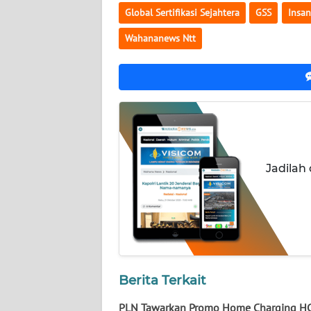
Global Sertifikasi Sejahtera
GSS
Insan
WN
KALTENG
Wahananews Ntt
WN
KALTARA
WN
KALSEL
WN
Jadilah
KALTIM
WN
SULSEL
WN
Berita Terkait
GORONTALO
PLN Tawarkan Promo Home Charging H