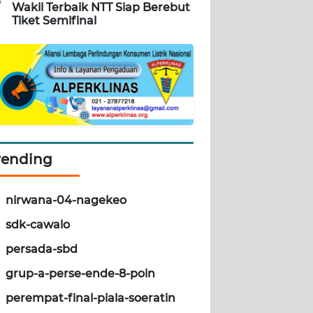
5
Wakil Terbaik NTT Siap Berebut
Tiket Semifinal
rending
nirwana-04-nagekeo
sdk-cawalo
persada-sbd
grup-a-perse-ende-8-poin
perempat-final-piala-soeratin