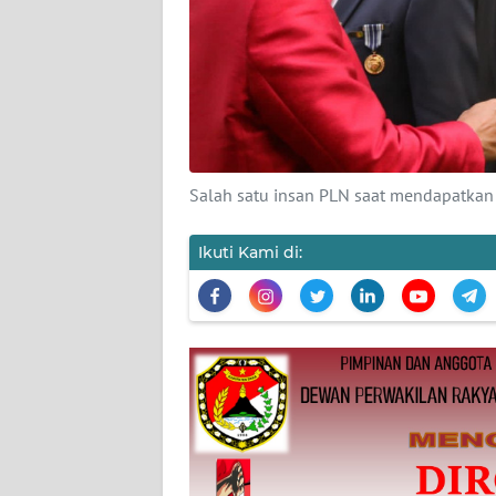
SIBER
REDAKSI
KARIR
DISCLAIMER
Salah satu insan PLN saat mendapatkan 
Wahana
Ikuti Kami di:
News
Regional
WN
SUMUT
WN
JAKARTA