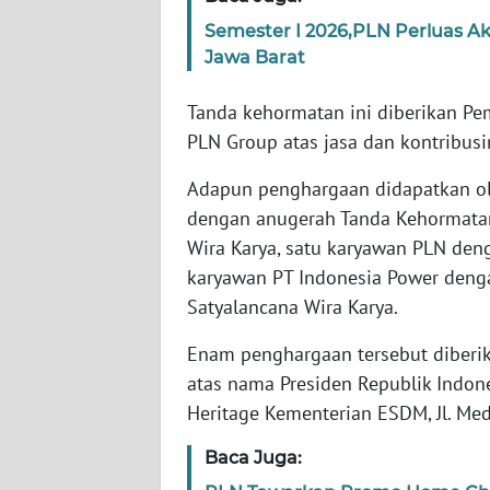
Semester I 2026,PLN Perluas Aks
WN
RIAU
Jawa Barat
Tanda kehormatan ini diberikan Pe
WN
SERAMBI
PLN Group atas jasa dan kontribus
Adapun penghargaan didapatkan ole
WN
dengan anugerah Tanda Kehormata
JAMBI
Wira Karya, satu karyawan PLN den
karyawan PT Indonesia Power den
WN
SULTRA
Satyalancana Wira Karya.
Enam penghargaan tersebut diberi
WN
NTB
atas nama Presiden Republik Indon
Heritage Kementerian ESDM, Jl. Med
WN
Baca Juga:
SULTENG