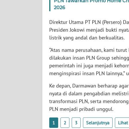
PLN Tawarkan Promo Home Char
2026
WN
SULBAR
Direktur Utama PT PLN (Persero) 
WN
Presiden Jokowi menjadi bukti ny
BABEL
listrik yang andal dan berkualitas.
“Atas nama perusahaan, kami turut
WN
SUMBAR
dilakukan insan PLN Group sehingg
pemerintah ini juga menjadi kehor
WN
menginspirasi insan PLN lainnya,” u
SUMSEL
Ke depan, Darmawan berharap agar
nyata di dalam pengabdian melistri
WN
BENGKULU
transformasi PLN, serta mendoron
PLN menjadi pribadi unggul.
WN
LAMPUNG
1
2
3
Selanjutnya
Liha