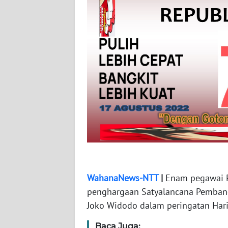
WN
JABAR
WN
BANTEN
WN
NTT
WN
KEPRI
WN
PAPUA
WahanaNews-NTT
|
Enam pegawai
penghargaan Satyalancana Pembang
WN
Joko Widodo dalam peringatan Hari
PAPUA
BARAT
Baca Juga: