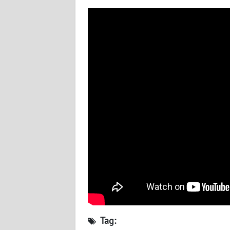
WN
JATENG
WN
NUSANTARA
WN
JOGJA
WN
JATIM
WN
BALI
WN
KALBAR
Tag: