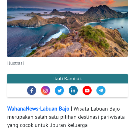
OPINI
Informasi
INDEKS
BERITA
Ilustrasi
KONTAK
KAMI
Ikuti Kami di:
INFO
IKLAN
WahanaNews-Labuan Bajo
|
Wisata Labuan Bajo
TENTANG
merupakan salah satu pilihan destinasi pariwisata
KAMI
yang cocok untuk liburan keluarga
PEDOMAN