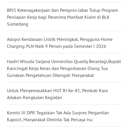
BPJS Ketenagakerjaan dan Pemprov Jabar Tutup Program
WN
Persiapan Kerja bagi Penerima Manfaat Klaim di BLK
JATENG
Sumedang
WN
Adopsi Kendaraan Listrik Meningkat, Pengguna Home
NUSANTARA
Charging PLN Naik 9 Persen pada Semester I 2026
WN
Hadiri Wisuda Sarjana Universitas Quality Berastagi,Bupati
JOGJA
Karo:Ingat Kerja Keras dan Pengorbanan Orang Tua
Gunakan Pengetahuan Ditengah Masyarakat
WN
JATIM
Untuk Menyemarakkan HUT RI Ke-81, Pemkab Karo
Adakan Rangkaian Kegiatan
WN
BALI
Komisi III DPR Tegaskan Tak Ada Surpres Pergantian
Kapolri, Masyarakat Diminta Tak Percaya Isu
WN
KALBAR