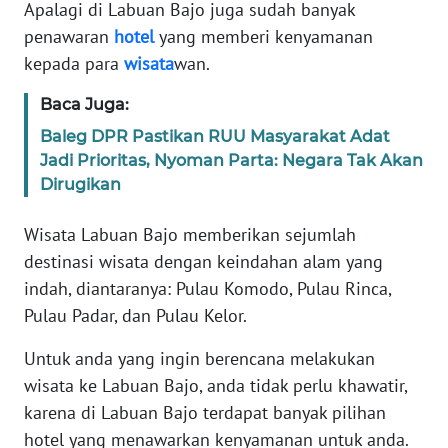
Apalagi di Labuan Bajo juga sudah banyak
MEDIA
penawaran
hotel
yang memberi kenyamanan
SIBER
kepada para
wisata
wan.
REDAKSI
Baca Juga:
Baleg DPR Pastikan RUU Masyarakat Adat
KARIR
Jadi Prioritas, Nyoman Parta: Negara Tak Akan
Dirugikan
DISCLAIMER
Wisata Labuan Bajo memberikan sejumlah
Wahana
destinasi wisata dengan keindahan alam yang
News
indah, diantaranya: Pulau Komodo, Pulau Rinca,
Regional
Pulau Padar, dan Pulau Kelor.
WN
Untuk anda yang ingin berencana melakukan
SUMUT
wisata ke Labuan Bajo, anda tidak perlu khawatir,
karena di Labuan Bajo terdapat banyak pilihan
WN
JAKARTA
hotel yang menawarkan kenyamanan untuk anda.