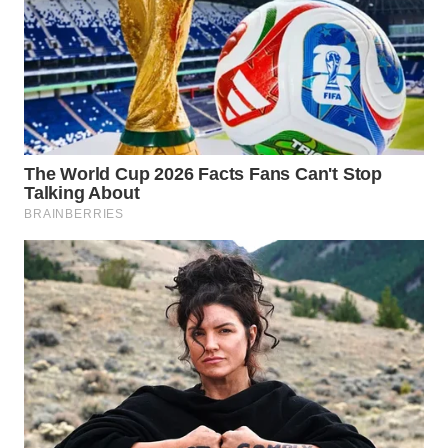
WN
PADANG
LAWAS
WN
SUMEDANG
WN
CIANJUR
WN
KEPULAUAN
SERIBU
WN
TANGERANG
WN
BINJAI