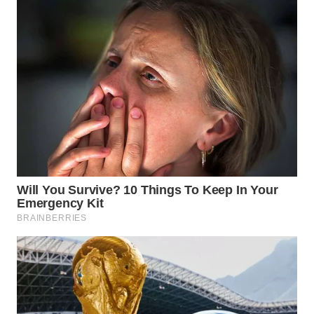
KARAWANG
WN
BEKASI
WN
BOGOR
WN
DEPOK
WN
TAPANULI
UTARA
WN
SAMOSIR