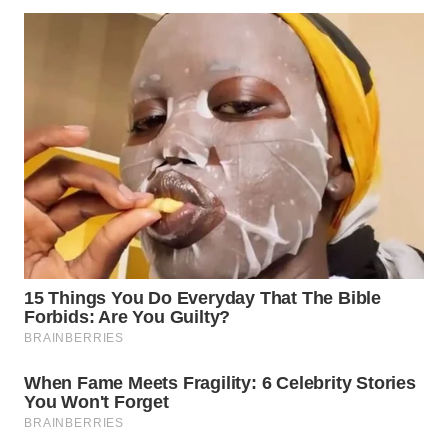
NIAS
WN
LANGKAT
WN
TAPANULI
SELATAN
WN
TANJUNG
LESUNG
WN
KARO
WN
SIMALUNGUN