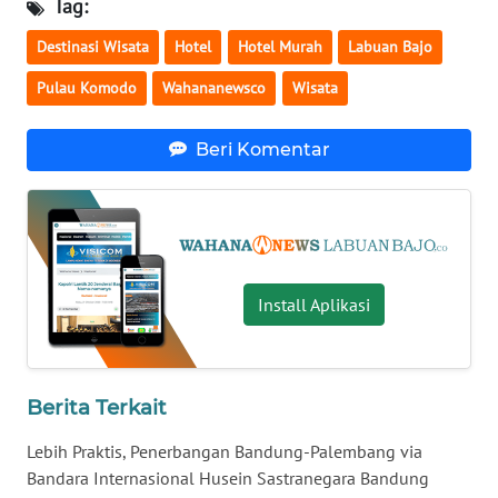
SULTENG
Tag:
Destinasi Wisata
Hotel
Hotel Murah
Labuan Bajo
WN
SULBAR
Pulau Komodo
Wahananewsco
Wisata
WN
Beri Komentar
BABEL
WN
SUMBAR
Install Aplikasi
WN
SUMSEL
WN
Berita Terkait
BENGKULU
Lebih Praktis, Penerbangan Bandung-Palembang via
WN
Bandara Internasional Husein Sastranegara Bandung
LAMPUNG