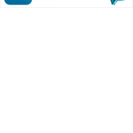
WAHANA MEDIA GROUP
|
|
|
WAHANA NEWS co
WAHANA TANI
WAHANA ADVOKAT
|
|
WAHANA INFRASTRUKTUR
WAHANA KONSUMEN
|
|
|
WAHANA LISTRIK
WAHANA TRAVEL
WAHANA TV
|
|
|
WAHANANEWS id
WAHANANEWS CO ID
WAHANANEWS NET
|
|
|
WAHANA SPORT ID
Wahana UMKM
Wahana Seleb
|
|
|
Wahana Persona
Wahana Otomotif
Wahana Health
|
Wahana Desa Wisata
Lapak Wahana