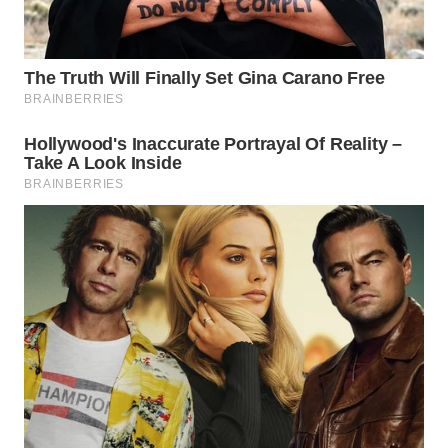
WN
CIREBON
WN
INDRAMAYU
WN
KUNINGAN
WN
MAJALENGKA
WN
SUBANG
WN
SUKABUMI