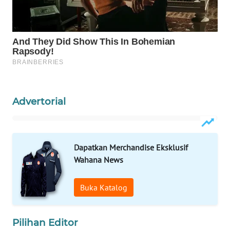
INFRASTRUKTUR
WAHANA
KONSUMEN
WAHANA
LISTRIK
Advertorial
WAHANA
TRAVEL
WAHANA
Dapatkan Merchandise Eksklusif
TV
Wahana News
WAHANANEWS
Buka Katalog
ID
WAHANANEWS
Pilihan Editor
CO ID