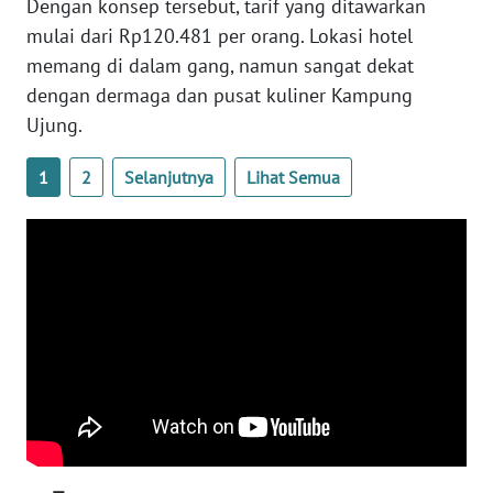
Dengan konsep tersebut, tarif yang ditawarkan
BARAT
mulai dari Rp120.481 per orang. Lokasi hotel
memang di dalam gang, namun sangat dekat
WN
RIAU
dengan dermaga dan pusat kuliner Kampung
Ujung.
WN
SERAMBI
1
2
Selanjutnya
Lihat Semua
WN
JAMBI
WN
SULTRA
WN
NTB
WN