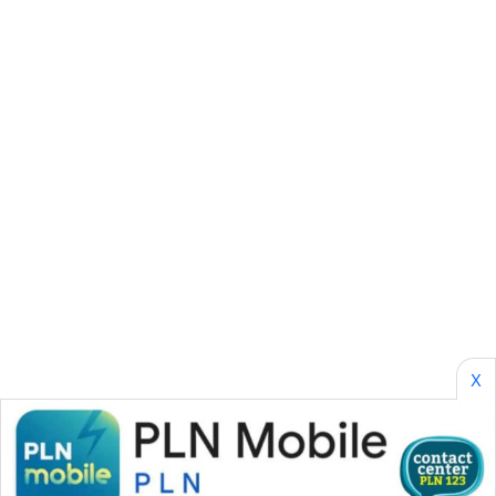
PERAPKI
NEWS
SONYA
ASA
NEWS
X