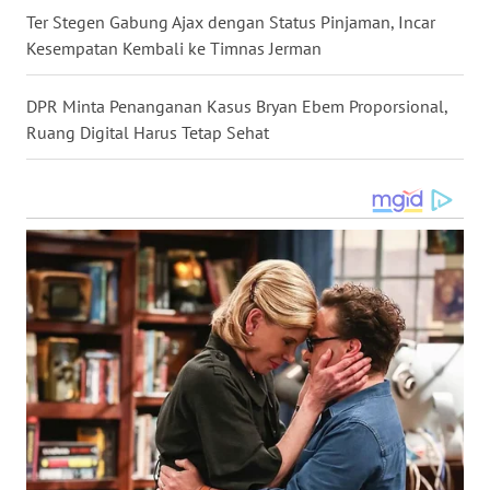
Ter Stegen Gabung Ajax dengan Status Pinjaman, Incar
Kesempatan Kembali ke Timnas Jerman
WN
KALTENG
DPR Minta Penanganan Kasus Bryan Ebem Proporsional,
Ruang Digital Harus Tetap Sehat
WN
KALTARA
WN
KALSEL
WN
KALTIM
WN
SULSEL
WN
GORONTALO