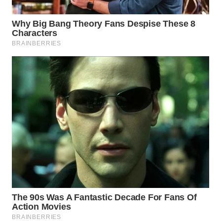
WN
SULUT
WN
MALUKU
WN
MALUT
WN
DAIRI
WN
DANAU
TOBA
WN