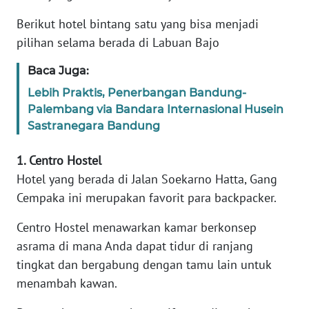
Berikut hotel bintang satu yang bisa menjadi
WN
pilihan selama berada di Labuan Bajo
JABAR
Baca Juga:
WN
Lebih Praktis, Penerbangan Bandung-
BANTEN
Palembang via Bandara Internasional Husein
Sastranegara Bandung
WN
NTT
1. Centro Hostel
Hotel yang berada di Jalan Soekarno Hatta, Gang
WN
Cempaka ini merupakan favorit para backpacker.
KEPRI
Centro Hostel menawarkan kamar berkonsep
WN
asrama di mana Anda dapat tidur di ranjang
PAPUA
tingkat dan bergabung dengan tamu lain untuk
menambah kawan.
WN
PAPUA