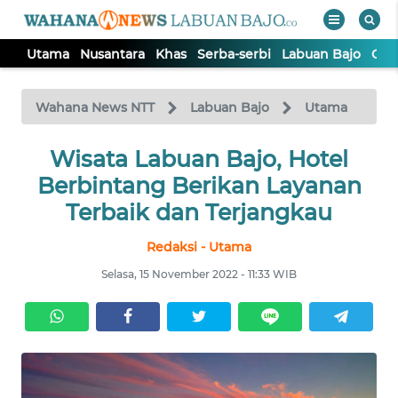
Utama
Nusantara
Khas
Serba-serbi
Labuan Bajo
Opi
WAHANA
Tutup
TV
Wahana News NTT
Labuan Bajo
Utama
Wisata Labuan Bajo, Hotel
UTAMA
Berbintang Berikan Layanan
NUSANTARA
Terbaik dan Terjangkau
Redaksi - Utama
KHAS
Selasa, 15 November 2022 - 11:33 WIB
SERBA-
SERBI
LABUAN
BAJO