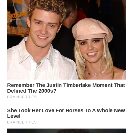
WN
LABUHANBATU
WN
TAPANULI
TENGAH
WN DELI
SERDANG
WN
TEBING
TINGGI
WN
PAKPAK
WN