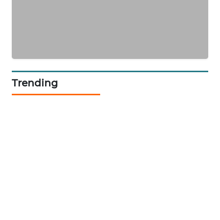
LKKI
KOPEKLIN
PORTAL
KONSUMEN
Trending
FORWAMKI
ALPERKLINAS
FORJASIDA
TAMBANG
NEWS
SITUNGIR