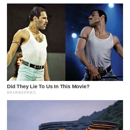
MADURA
WN
SURABAYA
WN
NATUNA
WN
BINTAN
WN
MANDALIKA
WN
LIKUPANG
WN
LABUANBAJO