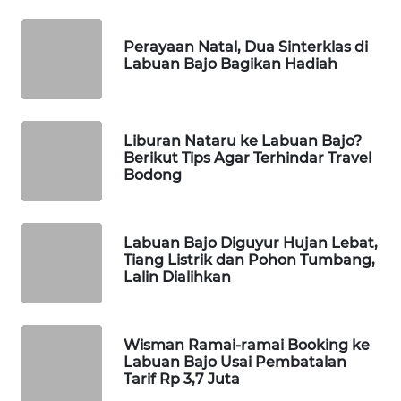
WAHANA
Perayaan Natal, Dua Sinterklas di
HEALTH
Labuan Bajo Bagikan Hadiah
WAHANA
DESA
Liburan Nataru ke Labuan Bajo?
WISATA
Berikut Tips Agar Terhindar Travel
Bodong
LAPAK
WAHANA
Labuan Bajo Diguyur Hujan Lebat,
Wahana
Tiang Listrik dan Pohon Tumbang,
Network
Lalin Dialihkan
KONSUMEN
LISTRIK
Wisman Ramai-ramai Booking ke
Labuan Bajo Usai Pembatalan
Tarif Rp 3,7 Juta
MASYARAKAT