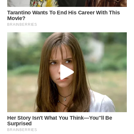
WN
PURWAKARTA
WN
PRIANGAN
TIMUR
WN
SEMARANG
WN
SOLO
WN
BOROBUDUR
WN