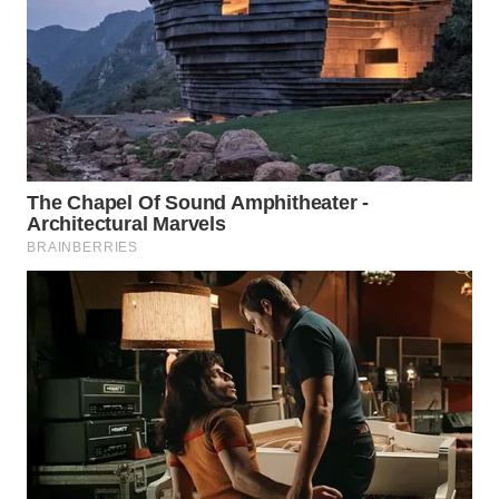
WN
BORNEO
Wahana
Media
Group
WAHANA
NEWS
WAHANA
TANI
WAHANA
ADVOKAT
WAHANA