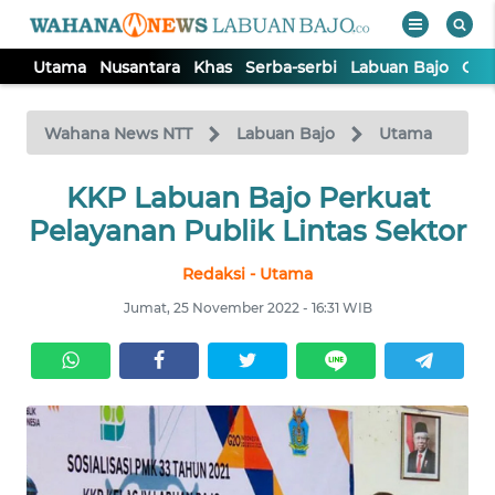
Utama
Nusantara
Khas
Serba-serbi
Labuan Bajo
Opi
WAHANA
Tutup
TV
Wahana News NTT
Labuan Bajo
Utama
KKP Labuan Bajo Perkuat
UTAMA
Pelayanan Publik Lintas Sektor
NUSANTARA
Redaksi - Utama
Jumat, 25 November 2022 - 16:31 WIB
KHAS
SERBA-
SERBI
LABUAN
BAJO