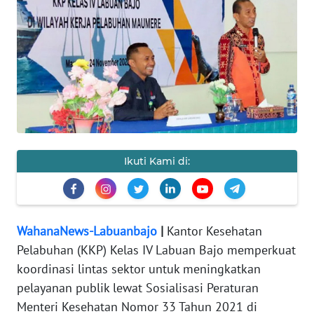
OPINI
Informasi
INDEKS
BERITA
KONTAK
Ikuti Kami di:
KAMI
INFO
IKLAN
WahanaNews-Labuanbajo
|
Kantor Kesehatan
Pelabuhan (KKP) Kelas IV Labuan Bajo memperkuat
TENTANG
koordinasi lintas sektor untuk meningkatkan
KAMI
pelayanan publik lewat Sosialisasi Peraturan
Menteri Kesehatan Nomor 33 Tahun 2021 di
PEDOMAN