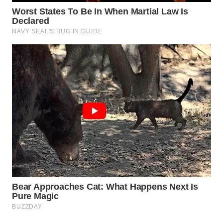
KARAWANG
WN
BEKASI
WN
BOGOR
WN
DEPOK
WN
TAPANULI
UTARA
WN
SAMOSIR