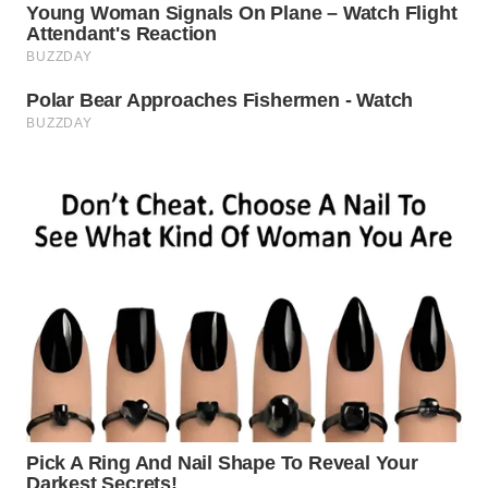
WN
PADANG
LAWAS
WN
SUMEDANG
WN
CIANJUR
WN
KEPULAUAN
SERIBU
WN
TANGERANG
WN
BINJAI