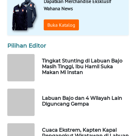
INFRASTRUKTUR
Dapatkan Merchandise Eksklusif
Wahana News
WAHANA
KONSUMEN
Buka Katalog
WAHANA
Pilihan Editor
LISTRIK
Tingkat Stunting di Labuan Bajo
WAHANA
Masih Tinggi, Ibu Hamil Suka
TRAVEL
Makan Mi Instan
WAHANA
TV
Labuan Bajo dan 4 Wilayah Lain
Diguncang Gempa
WAHANANEWS
ID
WAHANANEWS
Cuaca Ekstrem, Kapten Kapal
CO ID
Pengangkut Wisatawan di Labuan