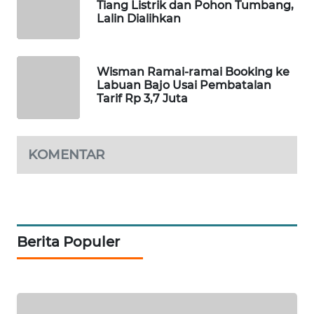
Tiang Listrik dan Pohon Tumbang,
Lalin Dialihkan
WAHANA
HEALTH
Wisman Ramai-ramai Booking ke
Labuan Bajo Usai Pembatalan
WAHANA
Tarif Rp 3,7 Juta
DESA
WISATA
LAPAK
KOMENTAR
WAHANA
Wahana
Network
Berita Populer
KONSUMEN
LISTRIK
MASYARAKAT