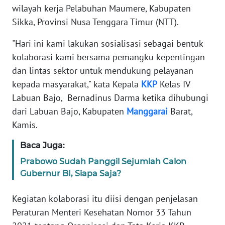
wilayah kerja Pelabuhan Maumere, Kabupaten
MEDIA
Sikka, Provinsi Nusa Tenggara Timur (NTT).
SIBER
"Hari ini kami lakukan sosialisasi sebagai bentuk
REDAKSI
kolaborasi kami bersama pemangku kepentingan
dan lintas sektor untuk mendukung pelayanan
KARIR
kepada masyarakat," kata Kepala
KKP
Kelas IV
Labuan Bajo, Bernadinus Darma ketika dihubungi
DISCLAIMER
dari Labuan Bajo, Kabupaten
Manggarai
Barat,
Kamis.
Wahana
News
Baca Juga:
Regional
Prabowo Sudah Panggil Sejumlah Calon
WN
Gubernur BI, Siapa Saja?
SUMUT
Kegiatan kolaborasi itu diisi dengan penjelasan
WN
Peraturan Menteri Kesehatan Nomor 33 Tahun
JAKARTA