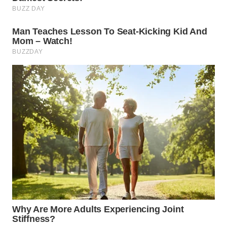
WN
CIREBON
WN
INDRAMAYU
WN
KUNINGAN
WN
MAJALENGKA
WN
SUBANG
WN
SUKABUMI