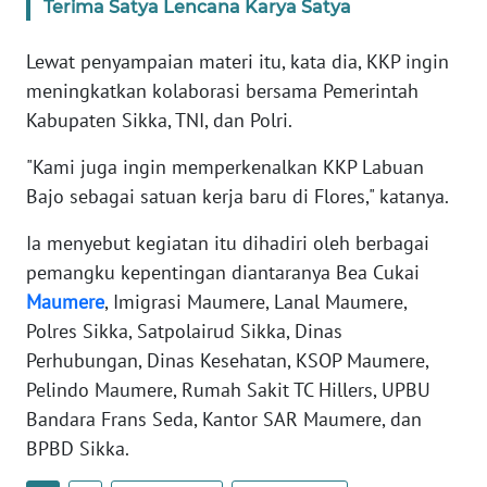
Terima Satya Lencana Karya Satya
BARAT
Lewat penyampaian materi itu, kata dia, KKP ingin
WN
RIAU
meningkatkan kolaborasi bersama Pemerintah
Kabupaten Sikka, TNI, dan Polri.
WN
"Kami juga ingin memperkenalkan KKP Labuan
SERAMBI
Bajo sebagai satuan kerja baru di Flores," katanya.
WN
Ia menyebut kegiatan itu dihadiri oleh berbagai
JAMBI
pemangku kepentingan diantaranya Bea Cukai
Maumere
, Imigrasi Maumere, Lanal Maumere,
WN
Polres Sikka, Satpolairud Sikka, Dinas
SULTRA
Perhubungan, Dinas Kesehatan, KSOP Maumere,
WN
Pelindo Maumere, Rumah Sakit TC Hillers, UPBU
NTB
Bandara Frans Seda, Kantor SAR Maumere, dan
BPBD Sikka.
WN