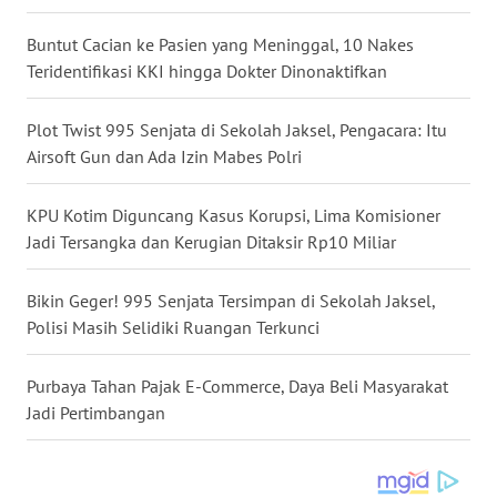
Buntut Cacian ke Pasien yang Meninggal, 10 Nakes
WN
Teridentifikasi KKI hingga Dokter Dinonaktifkan
KALTENG
Plot Twist 995 Senjata di Sekolah Jaksel, Pengacara: Itu
WN
Airsoft Gun dan Ada Izin Mabes Polri
KALTARA
KPU Kotim Diguncang Kasus Korupsi, Lima Komisioner
WN
KALSEL
Jadi Tersangka dan Kerugian Ditaksir Rp10 Miliar
WN
Bikin Geger! 995 Senjata Tersimpan di Sekolah Jaksel,
KALTIM
Polisi Masih Selidiki Ruangan Terkunci
WN
Purbaya Tahan Pajak E-Commerce, Daya Beli Masyarakat
SULSEL
Jadi Pertimbangan
WN
GORONTALO