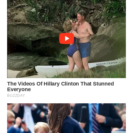
MADURA
WN
SURABAYA
WN
NATUNA
WN
BINTAN
WN
MANDALIKA
WN
LIKUPANG
WN
LABUANBAJO