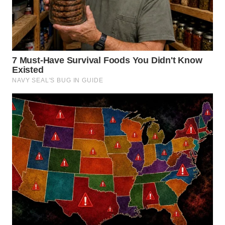
WN
LABUHANBATU
WN
TAPANULI
TENGAH
WN DELI
SERDANG
WN
TEBING
TINGGI
WN
PAKPAK
WN