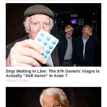
WN
SULUT
WN
MALUKU
WN
MALUT
WN
DAIRI
WN
DANAU
TOBA
WN