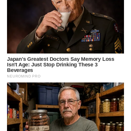
NIAS
WN
LANGKAT
WN
TAPANULI
SELATAN
WN
TANJUNG
LESUNG
WN
KARO
WN
SIMALUNGUN