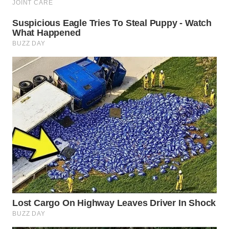
WN
PURWAKARTA
WN
PRIANGAN
TIMUR
WN
SEMARANG
WN
SOLO
WN
BOROBUDUR
WN