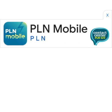
PERAPKI
NEWS
X
SONYA
ASA
NEWS
WAHANA MEDIA GROUP
|
|
|
WAHANA NEWS co
WAHANA TANI
WAHANA ADVOKAT