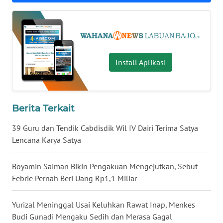
WN
JATENG
Install Aplikasi
WN
NUSANTARA
WN
Berita Terkait
JOGJA
39 Guru dan Tendik Cabdisdik Wil IV Dairi Terima Satya
WN
Lencana Karya Satya
JATIM
Boyamin Saiman Bikin Pengakuan Mengejutkan, Sebut
WN
Febrie Pernah Beri Uang Rp1,1 Miliar
BALI
Yurizal Meninggal Usai Keluhkan Rawat Inap, Menkes
WN
Budi Gunadi Mengaku Sedih dan Merasa Gagal
KALBAR