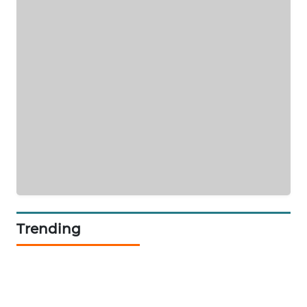
KELISTRIKAN
WALINKI
ID
MAWAKA
ID
MARTABAT
NET
PLN
WATCH
Trending
MKLI
LPKKI