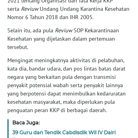
2021 tentang Organisasi dan Tata Kerja KKP
serta
Reviuw
Undang Undang Karantina Kesehatan
WN
Nomor 6 Tahun 2018 dan IHR 2005.
JABAR
Selain itu, ada pula
Reviuw
SOP Kekarantinaan
WN
Kesehatan yang dijelaskan dalam pertemuan
BANTEN
tersebut.
WN
Mengingat meningkatnya aktivitas di pelabuhan,
NTT
kata dia, bandar udara, dan pos lintas batas darat
negara yang berkaitan pula dengan transmisi
WN
penyakit potensial wabah serta penyakit lainnya
KEPRI
yang berpotensi dapat menimbulkan kedaruratan
kesehatan masyarakat, maka diperlukan pula
WN
penguatan peran KKP di berbagai daerah.
PAPUA
Baca Juga:
WN
39 Guru dan Tendik Cabdisdik Wil IV Dairi
PAPUA