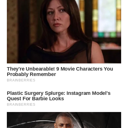
MADURA
WN
SURABAYA
WN
NATUNA
WN
BINTAN
WN
MANDALIKA
WN
LIKUPANG
WN
LABUANBAJO