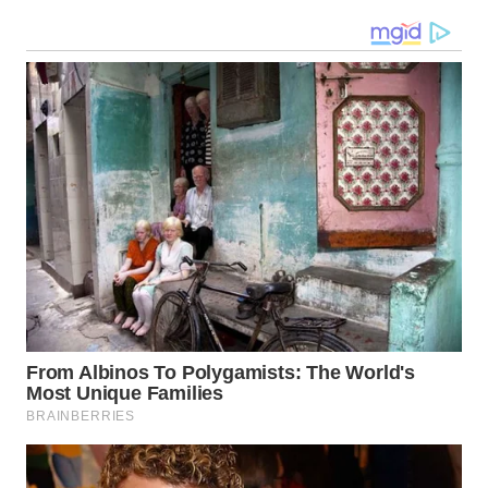
WN
KALTENG
WN
KALTARA
WN
KALSEL
WN
KALTIM
WN
SULSEL
WN
GORONTALO