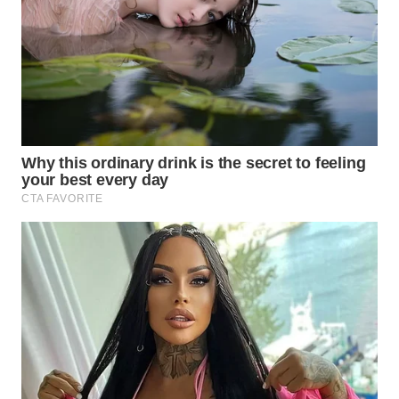
WN
PADANG
LAWAS
WN
SUMEDANG
WN
CIANJUR
WN
KEPULAUAN
SERIBU
WN
TANGERANG
WN
BINJAI