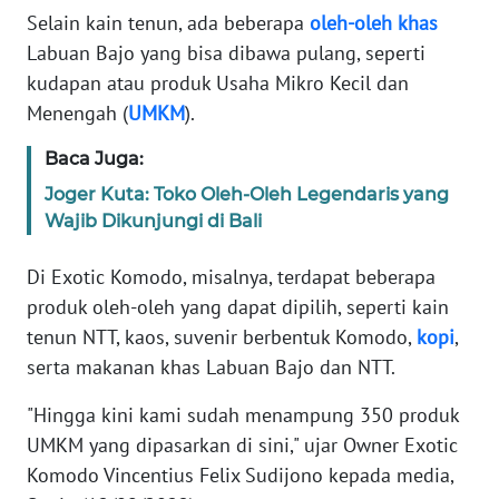
Selain kain tenun, ada beberapa
oleh-oleh
khas
MEDIA
SIBER
Labuan Bajo yang bisa dibawa pulang, seperti
kudapan atau produk Usaha Mikro Kecil dan
REDAKSI
Menengah (
UMKM
).
Baca Juga:
KARIR
Joger Kuta: Toko Oleh-Oleh Legendaris yang
Wajib Dikunjungi di Bali
DISCLAIMER
Di Exotic Komodo, misalnya, terdapat beberapa
Wahana
News
produk oleh-oleh yang dapat dipilih, seperti kain
Regional
tenun NTT, kaos, suvenir berbentuk Komodo,
kopi
,
serta makanan khas Labuan Bajo dan NTT.
WN
SUMUT
"Hingga kini kami sudah menampung 350 produk
UMKM yang dipasarkan di sini," ujar Owner Exotic
WN
Komodo Vincentius Felix Sudijono kepada media,
JAKARTA