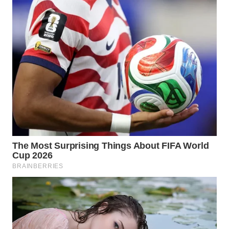
KARAWANG
WN
BEKASI
WN
BOGOR
WN
DEPOK
WN
TAPANULI
UTARA
WN
SAMOSIR