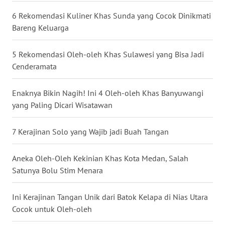
6 Rekomendasi Kuliner Khas Sunda yang Cocok Dinikmati
WN
Bareng Keluarga
JATENG
5 Rekomendasi Oleh-oleh Khas Sulawesi yang Bisa Jadi
WN
Cenderamata
NUSANTARA
Enaknya Bikin Nagih! Ini 4 Oleh-oleh Khas Banyuwangi
WN
yang Paling Dicari Wisatawan
JOGJA
7 Kerajinan Solo yang Wajib jadi Buah Tangan
WN
JATIM
Aneka Oleh-Oleh Kekinian Khas Kota Medan, Salah
Satunya Bolu Stim Menara
WN
BALI
Ini Kerajinan Tangan Unik dari Batok Kelapa di Nias Utara
Cocok untuk Oleh-oleh
WN
KALBAR