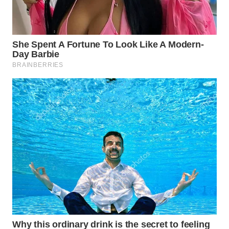
WN
CIREBON
WN
INDRAMAYU
WN
KUNINGAN
WN
MAJALENGKA
WN
SUBANG
WN
SUKABUMI