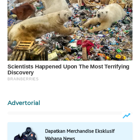
INFRASTRUKTUR
WAHANA
KONSUMEN
WAHANA
LISTRIK
WAHANA
TRAVEL
WAHANA
TV
Advertorial
WAHANANEWS
ID
Dapatkan Merchandise Eksklusif
WAHANANEWS
Wahana News
CO ID