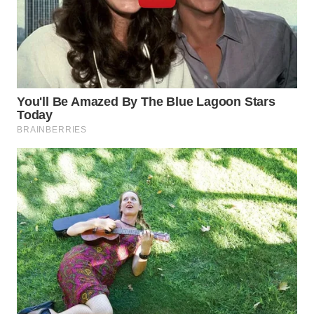
NIAS
WN
LANGKAT
WN
TAPANULI
SELATAN
WN
TANJUNG
LESUNG
WN
KARO
WN
SIMALUNGUN