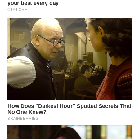
WN
PURWAKARTA
WN
PRIANGAN
TIMUR
WN
SEMARANG
WN
SOLO
WN
BOROBUDUR
WN