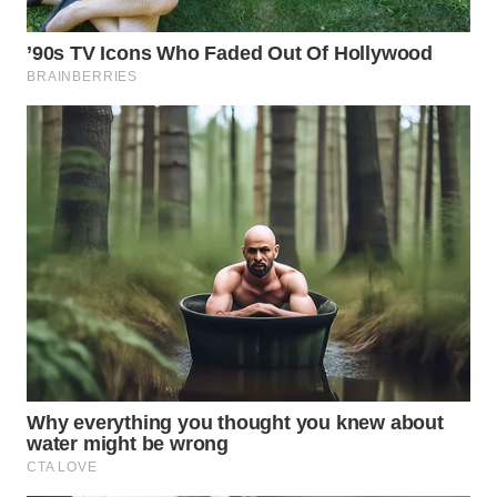
WN
LABUHANBATU
WN
TAPANULI
TENGAH
WN DELI
SERDANG
WN
TEBING
TINGGI
WN
PAKPAK
WN