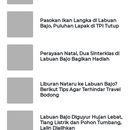
WAHANA
HEALTH
Pasokan Ikan Langka di Labuan
Bajo, Puluhan Lapak di TPI Tutup
WAHANA
DESA
WISATA
Perayaan Natal, Dua Sinterklas di
Labuan Bajo Bagikan Hadiah
LAPAK
WAHANA
Wahana
Liburan Nataru ke Labuan Bajo?
Network
Berikut Tips Agar Terhindar Travel
Bodong
KONSUMEN
LISTRIK
Labuan Bajo Diguyur Hujan Lebat,
Tiang Listrik dan Pohon Tumbang,
MASYARAKAT
Lalin Dialihkan