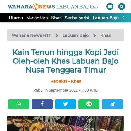
Utama
Nusantara
Khas
Serba-serbi
Labuan Bajo
Opi
WAHANA
Tutup
TV
Wahana News NTT
Labuan Bajo
Khas
Kain Tenun hingga Kopi Jadi
UTAMA
Oleh-oleh Khas Labuan Bajo
NUSANTARA
Nusa Tenggara Timur
Redaksi - Khas
KHAS
Rabu, 14 September 2022 - 11:00 WIB
SERBA-
SERBI
LABUAN
BAJO