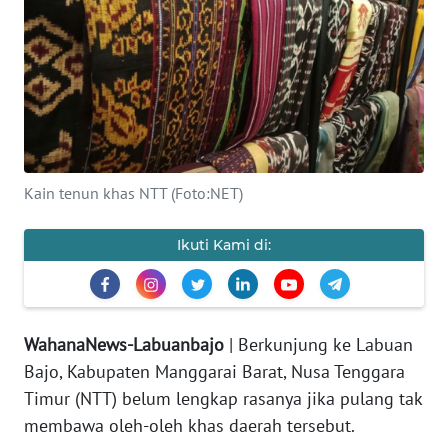
OPINI
Informasi
INDEKS
BERITA
Kain tenun khas NTT (Foto:NET)
KONTAK
Ikuti Kami di:
KAMI
INFO
IKLAN
WahanaNews-Labuanbajo
| Berkunjung ke Labuan
Bajo, Kabupaten Manggarai Barat, Nusa Tenggara
TENTANG
KAMI
Timur (NTT) belum lengkap rasanya jika pulang tak
membawa oleh-oleh khas daerah tersebut.
PEDOMAN