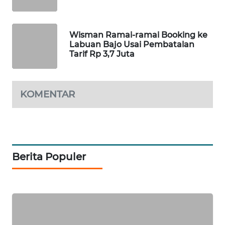
KELISTRIKAN
WALINKI
Wisman Ramai-ramai Booking ke
ID
Labuan Bajo Usai Pembatalan
Tarif Rp 3,7 Juta
MAWAKA
ID
KOMENTAR
MARTABAT
NET
PLN
WATCH
Berita Populer
MKLI
LPKKI