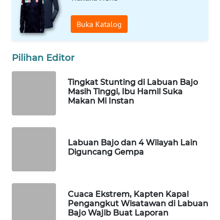
Buka Katalog
WAHANANEWS
NET
Pilihan Editor
WAHANA
SPORT
Tingkat Stunting di Labuan Bajo
Masih Tinggi, Ibu Hamil Suka
WAHANA
Makan Mi Instan
UMKM
WAHANA
Labuan Bajo dan 4 Wilayah Lain
SELEB
Diguncang Gempa
WAHANA
PERSONA
Cuaca Ekstrem, Kapten Kapal
Pengangkut Wisatawan di Labuan
WAHANA
Bajo Wajib Buat Laporan
OTOMOTIF