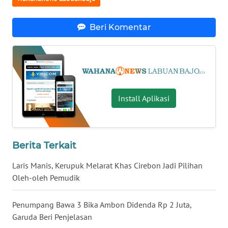
SULTENG
Beri Komentar
WN
SULBAR
WN
BABEL
Install Aplikasi
WN
SUMBAR
WN
Berita Terkait
SUMSEL
Laris Manis, Kerupuk Melarat Khas Cirebon Jadi Pilihan
Oleh-oleh Pemudik
WN
BENGKULU
Penumpang Bawa 3 Bika Ambon Didenda Rp 2 Juta,
Garuda Beri Penjelasan
WN
LAMPUNG