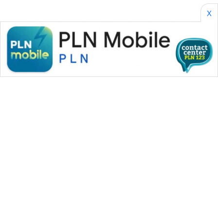
X
WAHANA MEDIA GROUP
|
|
|
WAHANA NEWS co
WAHANA TANI
WAHANA ADVOKAT
|
|
WAHANA INFRASTRUKTUR
WAHANA KONSUMEN