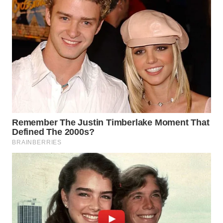
WN
SULUT
WN
MALUKU
WN
MALUT
WN
DAIRI
WN
DANAU
TOBA
WN