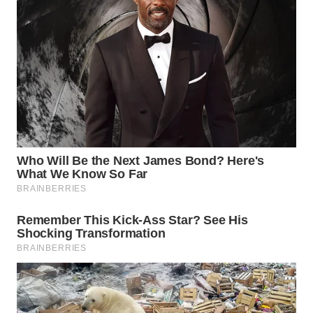
WN
BORNEO
Wahana
Media
Group
WAHANA
NEWS
WAHANA
TANI
WAHANA
ADVOKAT
WAHANA