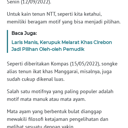
Senin (12/09/2022).
WN
Untuk kain tenun NTT, seperti kita ketahui,
JABAR
memiliki beragam motif yang bisa menjadi pilihan.
WN
Baca Juga:
BANTEN
Laris Manis, Kerupuk Melarat Khas Cirebon
Jadi Pilihan Oleh-oleh Pemudik
WN
NTT
Seperti diberitakan Kompas (15/05/2022), songke
alias tenun ikat khas Manggarai, misalnya, juga
WN
sudah cukup dikenal luas.
KEPRI
Salah satu motifnya yang paling populer adalah
WN
motif mata manuk atau mata ayam.
PAPUA
Mata ayam yang berbentuk bulat dianggap
WN
mewakili filosofi ketajaman pengelihatan dan
PAPUA
melihat sesuatu dengan yakin.