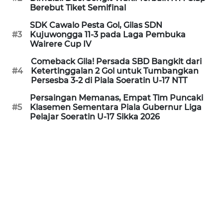
Berebut Tiket Semifinal
WN
SDK Cawalo Pesta Gol, Gilas SDN
#3
Kujuwongga 11-3 pada Laga Pembuka
CIREBON
Wairere Cup IV
WN
Comeback Gila! Persada SBD Bangkit dari
#4
Ketertinggalan 2 Gol untuk Tumbangkan
INDRAMAYU
Persesba 3-2 di Piala Soeratin U-17 NTT
Persaingan Memanas, Empat Tim Puncaki
WN
#5
Klasemen Sementara Piala Gubernur Liga
KUNINGAN
Pelajar Soeratin U-17 Sikka 2026
WN
MAJALENGKA
WN
SUBANG
WN
SUKABUMI