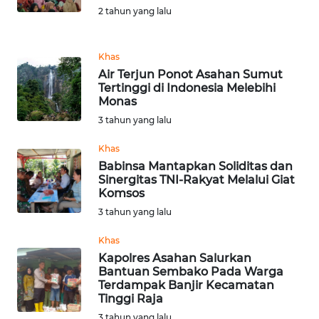
PEDOMAN
2 tahun yang lalu
MEDIA
SIBER
Khas
REDAKSI
Air Terjun Ponot Asahan Sumut
Tertinggi di Indonesia Melebihi
Monas
KARIR
3 tahun yang lalu
DISCLAIMER
Khas
Babinsa Mantapkan Soliditas dan
Sinergitas TNI-Rakyat Melalui Giat
Wahana
Komsos
News
Regional
3 tahun yang lalu
Khas
WN
Kapolres Asahan Salurkan
SUMUT
Bantuan Sembako Pada Warga
Terdampak Banjir Kecamatan
Tinggi Raja
WN
JAKARTA
3 tahun yang lalu