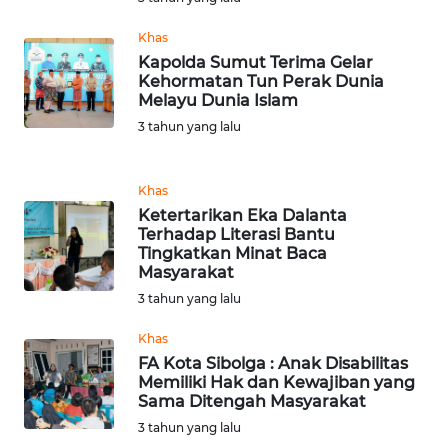
Khas
WN
Kapolda Sumut Terima Gelar
JABAR
Kehormatan Tun Perak Dunia
Melayu Dunia Islam
WN
3 tahun yang lalu
BANTEN
Khas
WN
Ketertarikan Eka Dalanta
NTT
Terhadap Literasi Bantu
Tingkatkan Minat Baca
WN
Masyarakat
KEPRI
3 tahun yang lalu
Khas
WN
FA Kota Sibolga : Anak Disabilitas
PAPUA
Memiliki Hak dan Kewajiban yang
Sama Ditengah Masyarakat
WN
3 tahun yang lalu
PAPUA