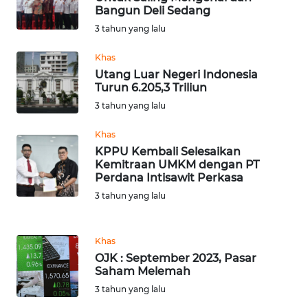
SULTENG
Bangun Deli Sedang
3 tahun yang lalu
WN
SULBAR
Khas
Utang Luar Negeri Indonesia
Turun 6.205,3 Triliun
WN
3 tahun yang lalu
BABEL
Khas
WN
KPPU Kembali Selesaikan
SUMBAR
Kemitraan UMKM dengan PT
Perdana Intisawit Perkasa
WN
3 tahun yang lalu
SUMSEL
Khas
WN
OJK : September 2023, Pasar
BENGKULU
Saham Melemah
3 tahun yang lalu
WN