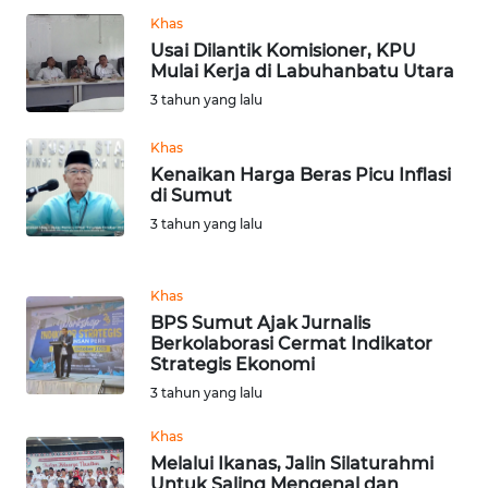
BARAT
Khas
Usai Dilantik Komisioner, KPU
WN
Mulai Kerja di Labuhanbatu Utara
RIAU
3 tahun yang lalu
Khas
WN
SERAMBI
Kenaikan Harga Beras Picu Inflasi
di Sumut
3 tahun yang lalu
WN
JAMBI
Khas
WN
BPS Sumut Ajak Jurnalis
SULTRA
Berkolaborasi Cermat Indikator
Strategis Ekonomi
WN
3 tahun yang lalu
NTB
Khas
Melalui Ikanas, Jalin Silaturahmi
WN
Untuk Saling Mengenal dan