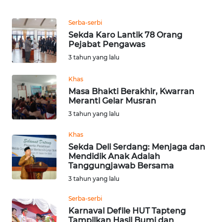
Serba-serbi
WN
SULUT
Sekda Karo Lantik 78 Orang
Pejabat Pengawas
3 tahun yang lalu
WN
MALUKU
Khas
Masa Bhakti Berakhir, Kwarran
WN
Meranti Gelar Musran
MALUT
3 tahun yang lalu
WN
Khas
DAIRI
Sekda Deli Serdang: Menjaga dan
Mendidik Anak Adalah
Tanggungjawab Bersama
WN
3 tahun yang lalu
DANAU
TOBA
Serba-serbi
Karnaval Defile HUT Tapteng
WN
Tampilkan Hasil Bumi dan