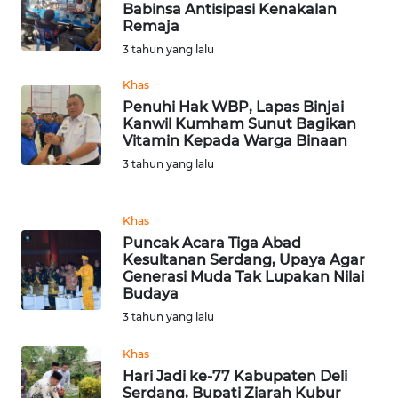
Babinsa Antisipasi Kenakalan
KARAWANG
Remaja
3 tahun yang lalu
WN
BEKASI
Khas
Penuhi Hak WBP, Lapas Binjai
Kanwil Kumham Sunut Bagikan
WN
Vitamin Kepada Warga Binaan
BOGOR
3 tahun yang lalu
WN
DEPOK
Khas
Puncak Acara Tiga Abad
WN
Kesultanan Serdang, Upaya Agar
TAPANULI
Generasi Muda Tak Lupakan Nilai
Budaya
UTARA
3 tahun yang lalu
WN
Khas
SAMOSIR
Hari Jadi ke-77 Kabupaten Deli
Serdang, Bupati Ziarah Kubur