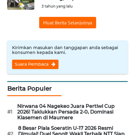
WN
3 tahun yang lalu
PADANG
LAWAS
Muat Berita Selanjutnya
WN
SUMEDANG
Kirimkan masukan dan tanggapan anda sebagai
konsumen kepada kami.
WN
CIANJUR
Suara Pembaca
WN
KEPULAUAN
Berita Populer
SERIBU
WN
Nirwana 04 Nagekeo Juara Pertiwi Cup
TANGERANG
#1
2026! Taklukkan Persada 2-0, Dominasi
Klasemen di Maumere
WN
8 Besar Piala Soeratin U-17 2026 Resmi
BINJAI
#2
Dimulai! Duel Sengit Wakil Terbaik NTT Siap