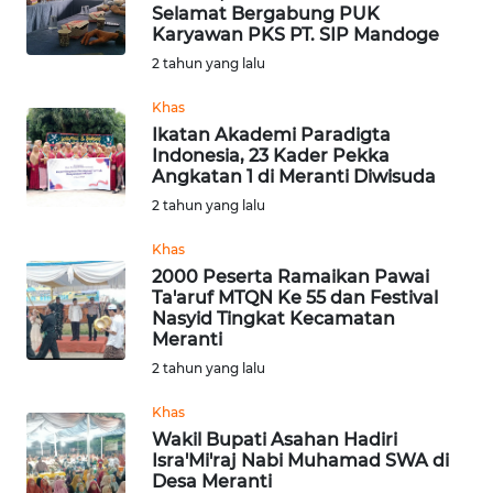
BAJO
Selamat Bergabung PUK
Karyawan PKS PT. SIP Mandoge
OPINI
2 tahun yang lalu
Khas
Informasi
Ikatan Akademi Paradigta
Indonesia, 23 Kader Pekka
INDEKS
Angkatan 1 di Meranti Diwisuda
BERITA
2 tahun yang lalu
Khas
KONTAK
2000 Peserta Ramaikan Pawai
KAMI
Ta'aruf MTQN Ke 55 dan Festival
Nasyid Tingkat Kecamatan
INFO
Meranti
IKLAN
2 tahun yang lalu
Khas
TENTANG
Wakil Bupati Asahan Hadiri
KAMI
Isra'Mi'raj Nabi Muhamad SWA di
Desa Meranti