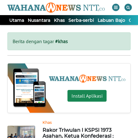
Utama
Nusantara
Khas
Serba-serbi
Labuan Bajo
Opi
WAHANA
Tutup
TV
Berita dengan tagar
#khas
UTAMA
NUSANTARA
KHAS
Install Aplikasi
SERBA-
SERBI
Khas
Rakor Triwulan I KSPSI 1973
LABUAN
Asahan, Ketua Konfederasi :