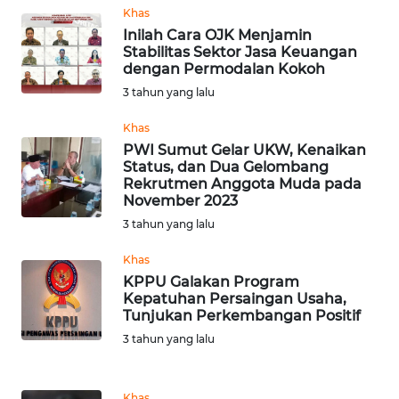
LAMPUNG
Khas
Inilah Cara OJK Menjamin
WN
Stabilitas Sektor Jasa Keuangan
dengan Permodalan Kokoh
JATENG
3 tahun yang lalu
WN
Khas
NUSANTARA
PWI Sumut Gelar UKW, Kenaikan
Status, dan Dua Gelombang
WN
Rekrutmen Anggota Muda pada
November 2023
JOGJA
3 tahun yang lalu
WN
Khas
JATIM
KPPU Galakan Program
Kepatuhan Persaingan Usaha,
WN
Tunjukan Perkembangan Positif
BALI
3 tahun yang lalu
WN
KALBAR
Khas