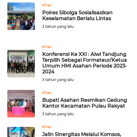
Khas
WN
Polres Sibolga Sosialisasikan
LABUHANBATU
Keselamatan Berlalu Lintas
3 tahun yang lalu
WN
TAPANULI
TENGAH
Khas
Konferensi Ke XXI : Alwi Tandjung
Terpilih Sebagai Formateur/Ketua
WN DELI
Umum HMI Asahan Periode 2023-
SERDANG
2024
3 tahun yang lalu
WN
TEBING
Khas
TINGGI
Bupati Asahan Resmikan Gedung
Kantor Kecamatan Pulau Rakyat
WN
3 tahun yang lalu
PAKPAK
Khas
Jalin Sinergitas Melalui Komsos,
WN