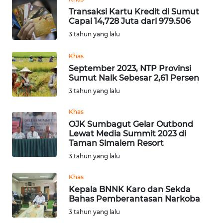
Transaksi Kartu Kredit di Sumut
Capai 14,728 Juta dari 979.506
WN
3 tahun yang lalu
KALTENG
Khas
WN
September 2023, NTP Provinsi
KALTARA
Sumut Naik Sebesar 2,61 Persen
3 tahun yang lalu
WN
KALSEL
Khas
OJK Sumbagut Gelar Outbond
Lewat Media Summit 2023 di
WN
Taman Simalem Resort
KALTIM
3 tahun yang lalu
WN
Khas
SULSEL
Kepala BNNK Karo dan Sekda
Bahas Pemberantasan Narkoba
WN
3 tahun yang lalu
GORONTALO