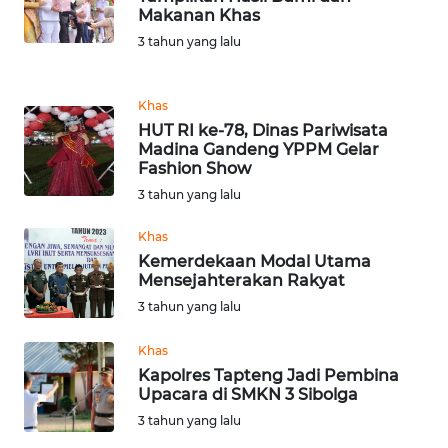
NIAS
Makanan Khas
3 tahun yang lalu
WN
LANGKAT
Khas
HUT RI ke-78, Dinas Pariwisata
WN
Madina Gandeng YPPM Gelar
TAPANULI
Fashion Show
SELATAN
3 tahun yang lalu
WN
Khas
TANJUNG
Kemerdekaan Modal Utama
LESUNG
Mensejahterakan Rakyat
3 tahun yang lalu
WN
KARO
Khas
Kapolres Tapteng Jadi Pembina
Upacara di SMKN 3 Sibolga
WN
3 tahun yang lalu
SIMALUNGUN