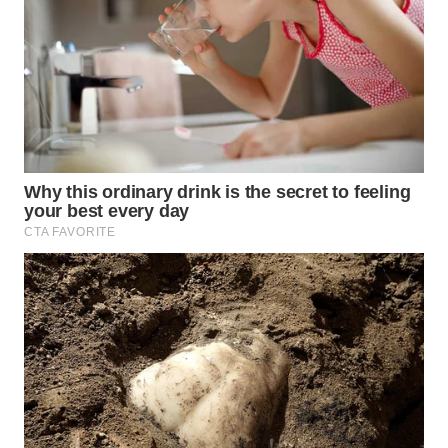
LKKI
KOPEKLIN
PORTAL
KONSUMEN
FORWAMKI
ALPERKLINAS
FORJASIDA
TAMBANG
NEWS
SITUNGIR