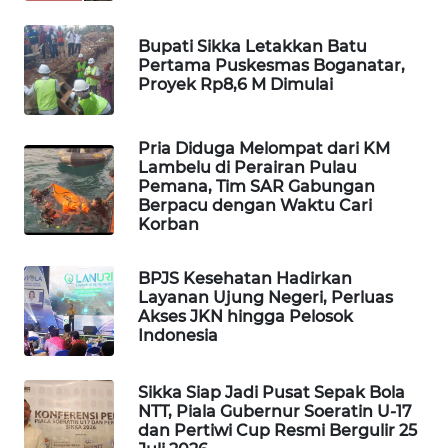
ENERGI
Bupati Sikka Letakkan Batu
NEWS
Pertama Puskesmas Boganatar,
Proyek Rp8,6 M Dimulai
CILEUNGSI
NEWS
Pria Diduga Melompat dari KM
Lambelu di Perairan Pulau
Pemana, Tim SAR Gabungan
BERKAT
Berpacu dengan Waktu Cari
NEWS
Korban
BERAMPU
BPJS Kesehatan Hadirkan
NEWS
Layanan Ujung Negeri, Perluas
Akses JKN hingga Pelosok
Indonesia
ANUGERAH
NEWS
Sikka Siap Jadi Pusat Sepak Bola
AKHLAK
NTT, Piala Gubernur Soeratin U-17
dan Pertiwi Cup Resmi Bergulir 25
ID