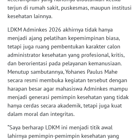
terjun di rumah sakit, puskesmas, maupun institusi
WN
kesehatan lainnya.
SULUT
LDKM Adminkes 2026 akhirnya tidak hanya
menjadi ajang pelatihan kepemimpinan biasa,
WN
MALUKU
tetapi juga ruang pembentukan karakter calon
administrator kesehatan yang profesional, kritis,
WN
dan berorientasi pada pelayanan kemanusiaan.
MALUT
Menutup sambutannya, Yohanes Paulus Mahe
secara resmi membuka kegiatan tersebut dengan
WN
harapan besar agar mahasiswa Adminkes mampu
DAIRI
menjadi generasi pemimpin kesehatan yang tidak
hanya cerdas secara akademik, tetapi juga kuat
WN
dalam moral dan integritas.
DANAU
TOBA
“Saya berharap LDKM ini menjadi titik awal
lahirnya pemimpin-pemimpin kesehatan yang
WN