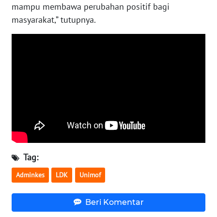
mampu membawa perubahan positif bagi
NIAS
masyarakat,” tutupnya.
WN
LANGKAT
WN
TAPANULI
SELATAN
WN
TANJUNG
LESUNG
Tag:
WN
KARO
Adminkes
LDK
Unimof
WN
Beri Komentar
SIMALUNGUN