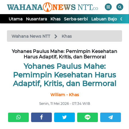
Utama
Nusantara
Khas
Serba-serbi
Labuan Bajo
Opi
WAHANA
Tutup
TV
Wahana News NTT
Khas
Yohanes Paulus Mahe: Pemimpin Kesehatan
UTAMA
Harus Adaptif, Kritis, dan Bermoral
Yohanes Paulus Mahe:
NUSANTARA
Pemimpin Kesehatan Harus
Adaptif, Kritis, dan Bermoral
KHAS
Wiliam - Khas
SERBA-
Senin, 11 Mei 2026 - 07:34 WIB
SERBI
LABUAN