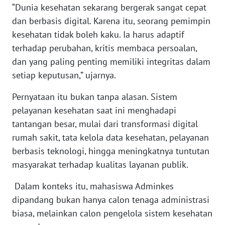
SULTENG
“Dunia kesehatan sekarang bergerak sangat cepat
dan berbasis digital. Karena itu, seorang pemimpin
WN
kesehatan tidak boleh kaku. Ia harus adaptif
SULBAR
terhadap perubahan, kritis membaca persoalan,
dan yang paling penting memiliki integritas dalam
WN
setiap keputusan,” ujarnya.
BABEL
Pernyataan itu bukan tanpa alasan. Sistem
WN
pelayanan kesehatan saat ini menghadapi
SUMBAR
tantangan besar, mulai dari transformasi digital
rumah sakit, tata kelola data kesehatan, pelayanan
WN
berbasis teknologi, hingga meningkatnya tuntutan
SUMSEL
masyarakat terhadap kualitas layanan publik.
WN
Dalam konteks itu, mahasiswa Adminkes
BENGKULU
dipandang bukan hanya calon tenaga administrasi
biasa, melainkan calon pengelola sistem kesehatan
WN