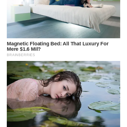
CO ID
WAHANANEWS
NET
WAHANA
SPORT
WAHANA
UMKM
WAHANA
SELEB
WAHANA
PERSONA
WAHANA
OTOMOTIF