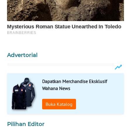
NEWS
SIDIKALANG
NEWS
SIBARAGAS
NEWS
Advertorial
METRO
SIANTAR
NEWS
Dapatkan Merchandise Eksklusif
Wahana News
METRO
MEDAN
NEWS
Buka Katalog
METRO
JAKARTA
Pilihan Editor
NEWS