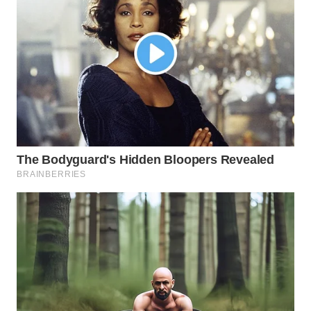
WN
PURWAKARTA
WN
PRIANGAN
TIMUR
WN
SEMARANG
WN
SOLO
WN
BOROBUDUR
WN