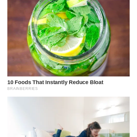
INFRASTRUKTUR
WAHANA
KONSUMEN
WAHANA
LISTRIK
WAHANA
TRAVEL
WAHANA
TV
WAHANANEWS
ID
WAHANANEWS