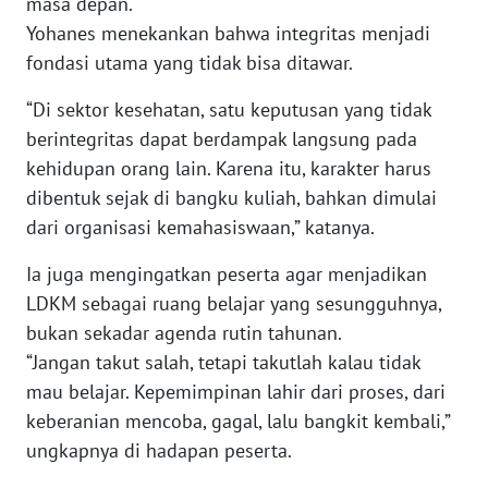
masa depan.
LAMPUNG
Yohanes menekankan bahwa integritas menjadi
fondasi utama yang tidak bisa ditawar.
WN
JATENG
“Di sektor kesehatan, satu keputusan yang tidak
berintegritas dapat berdampak langsung pada
WN
NUSANTARA
kehidupan orang lain. Karena itu, karakter harus
dibentuk sejak di bangku kuliah, bahkan dimulai
WN
dari organisasi kemahasiswaan,” katanya.
JOGJA
Ia juga mengingatkan peserta agar menjadikan
LDKM sebagai ruang belajar yang sesungguhnya,
WN
JATIM
bukan sekadar agenda rutin tahunan.
“Jangan takut salah, tetapi takutlah kalau tidak
WN
mau belajar. Kepemimpinan lahir dari proses, dari
BALI
keberanian mencoba, gagal, lalu bangkit kembali,”
ungkapnya di hadapan peserta.
WN
KALBAR