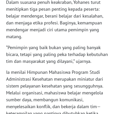
Dalam suasana penuh keakraban, Yohanes turut
menitipkan tiga pesan penting kepada peserta:
WN
belajar mendengar, berani belajar dari kesalahan,
KALTENG
dan menjaga etika profesi. Baginya, kemampuan
mendengar menjadi ciri utama pemimpin yang
WN
matang.
KALTARA
“Pemimpin yang baik bukan yang paling banyak
WN
bicara, tetapi yang paling peka terhadap kebutuhan
KALSEL
tim dan masyarakat yang dilayani,” ujarnya.
WN
Ia menilai Himpunan Mahasiswa Program Studi
KALTIM
Administrasi Kesehatan merupakan miniatur dari
sistem pelayanan kesehatan yang sesungguhnya.
WN
Melalui organisasi, mahasiswa belajar mengelola
SULSEL
sumber daya, membangun komunikasi,
menyelesaikan konflik, dan bekerja dalam tim—
WN
keterampilan yang nantinya dibutuhkan ketika
GORONTALO