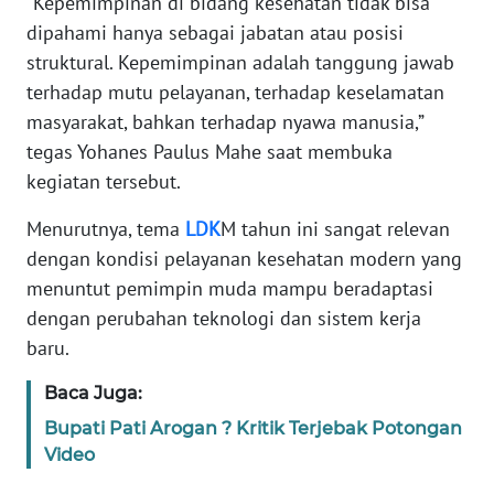
“Kepemimpinan di bidang kesehatan tidak bisa
BARAT
dipahami hanya sebagai jabatan atau posisi
struktural. Kepemimpinan adalah tanggung jawab
WN
terhadap mutu pelayanan, terhadap keselamatan
RIAU
masyarakat, bahkan terhadap nyawa manusia,”
tegas Yohanes Paulus Mahe saat membuka
WN
SERAMBI
kegiatan tersebut.
Menurutnya, tema
LDK
M tahun ini sangat relevan
WN
dengan kondisi pelayanan kesehatan modern yang
JAMBI
menuntut pemimpin muda mampu beradaptasi
dengan perubahan teknologi dan sistem kerja
WN
SULTRA
baru.
Baca Juga:
WN
NTB
Bupati Pati Arogan ? Kritik Terjebak Potongan
Video
WN