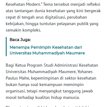
Kesehatan Modern.” Tema tersebut menjadi refleksi
atas tantangan dunia kesehatan yang kini bergerak
WN
JABAR
cepat di tengah arus digitalisasi, perubahan
kebijakan, hingga tuntutan pelayanan publik yang
WN
semakin kompleks.
BANTEN
Baca Juga:
WN
Menempa Pemimpin Kesehatan dari
NTT
Universitas Muhammadiyah Maumere
WN
Bagi Ketua Program Studi Administrasi Kesehatan
KEPRI
Universitas Muhammadiyah Maumere, Yohanes
Paulus Mahe, kepemimpinan di sektor kesehatan
WN
bukan hanya soal kemampuan memimpin
PAPUA
organisasi, tetapi menyangkut tanggung jawab
moral terhadap kualitas hidup manusia.
WN
PAPUA