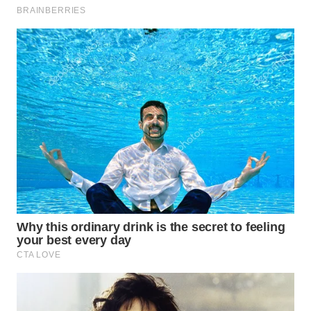
WN
CIREBON
WN
INDRAMAYU
WN
KUNINGAN
WN
MAJALENGKA
WN
SUBANG
WN
SUKABUMI