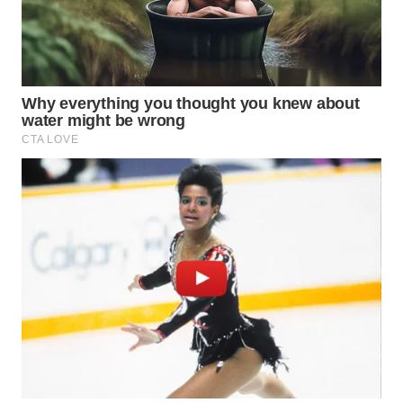
MADURA
WN
SURABAYA
WN
NATUNA
WN
BINTAN
WN
MANDALIKA
WN
LIKUPANG
WN