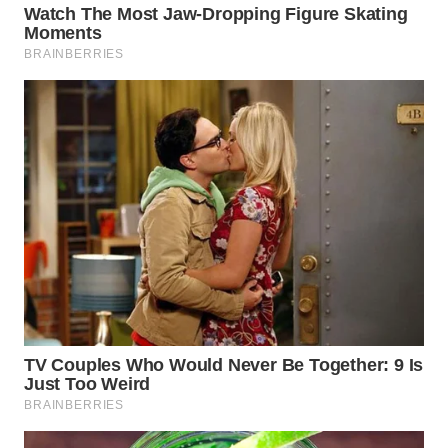
LABUANBAJO
WN
BORNEO
Wahana
Media
Group
WAHANA
NEWS
WAHANA
TANI
WAHANA
ADVOKAT
WAHANA