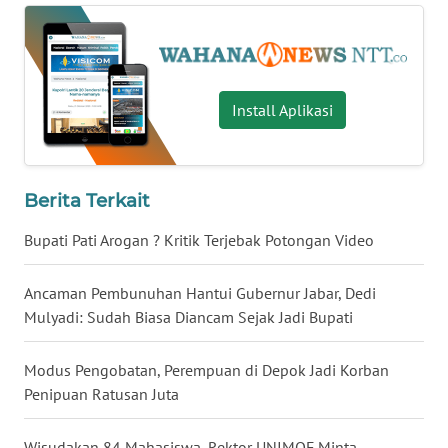
WN
LABUHANBATU
WN
Install Aplikasi
TAPANULI
TENGAH
WN DELI
Berita Terkait
SERDANG
Bupati Pati Arogan ? Kritik Terjebak Potongan Video
WN
Ancaman Pembunuhan Hantui Gubernur Jabar, Dedi
TEBING
TINGGI
Mulyadi: Sudah Biasa Diancam Sejak Jadi Bupati
WN
Modus Pengobatan, Perempuan di Depok Jadi Korban
PAKPAK
Penipuan Ratusan Juta
WN
Wisudakan 84 Mahasiswa, Rektor UNIMOF Minta