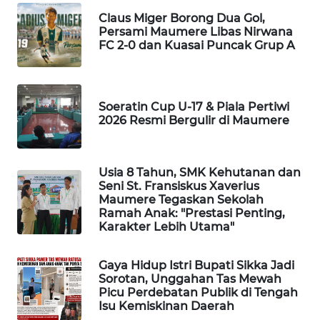
Claus Miger Borong Dua Gol,
KRT
Persami Maumere Libas Nirwana
FC 2-0 dan Kuasai Puncak Grup A
NEWS
KARING
NEWS
Soeratin Cup U-17 & Piala Pertiwi
2026 Resmi Bergulir di Maumere
JURNAL
MARITIM
Usia 8 Tahun, SMK Kehutanan dan
Seni St. Fransiskus Xaverius
HUMBANG
Maumere Tegaskan Sekolah
NEWS
Ramah Anak: "Prestasi Penting,
Karakter Lebih Utama"
GARONGGANG
NEWS
Gaya Hidup Istri Bupati Sikka Jadi
Sorotan, Unggahan Tas Mewah
Picu Perdebatan Publik di Tengah
FISUELRI
Isu Kemiskinan Daerah
ID