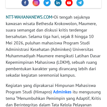
PEDOMAN
MEDIA
SIBER
NTT-WAHANANEWS.COM
+Di tengah sejuknya
kawasan wisata Bethesda Krokowolon, Maumere,
REDAKSI
suara semangat dan diskusi kritis terdengar
bersahutan. Selama tiga hari, sejak 8 hingga 10
KARIR
Mei 2026, puluhan mahasiswa Program Studi
Administrasi Kesehatan (Adminkes) Universitas
DISCLAIMER
Muhammadiyah Maumere mengikuti Latihan Dasar
Wahana
Kepemimpinan Mahasiswa (LDKM), sebuah ruang
News
pembentukan karakter yang dirancang lebih dari
Regional
sekadar kegiatan seremonial kampus.
WN
Kegiatan yang diprakarsai Himpunan Mahasiswa
SUMUT
Program Studi (Himapro)
Adminkes
itu mengusung
tema “Menumbuhkan Pemimpin yang Adaptif, Kritis
WN
dan Berintegritas dalam Tata Kelola Pelayanan
JAKARTA