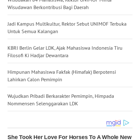
KARAWANG
Wisudawan Berkontribusi Bagi Daerah
WN
Jadi Kampus Multikultur, Rektor Sebut UNIMOF Terbuka
BEKASI
Untuk Semua Kalangan
WN
KBRI Berlin Gelar LDK, Ajak Mahasiswa Indonesia Tiru
BOGOR
Filosofi Ki Hadjar Dewantara
WN
Himpunan Mahasiswa Fakfak (Himafak) Berpotensi
DEPOK
Lahirkan Calon Pemimpin
WN
Wujudkan Pribadi Berkarakter Pemimpin, Himpada
TAPANULI
Nommensen Selenggarakan LDK
UTARA
WN
SAMOSIR