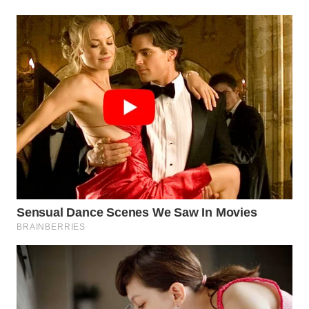
KELISTRIKAN
WALINKI
ID
MAWAKA
ID
MARTABAT
NET
PLN
WATCH
MKLI
LPKKI