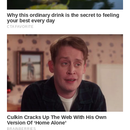
WAHANA
HEALTH
WAHANA
DESA
WISATA
LAPAK
WAHANA
Wahana
Network
KONSUMEN
LISTRIK
MASYARAKAT