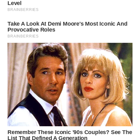
WN
PADANG
LAWAS
WN
SUMEDANG
WN
CIANJUR
WN
KEPULAUAN
SERIBU
WN
TANGERANG
WN
BINJAI