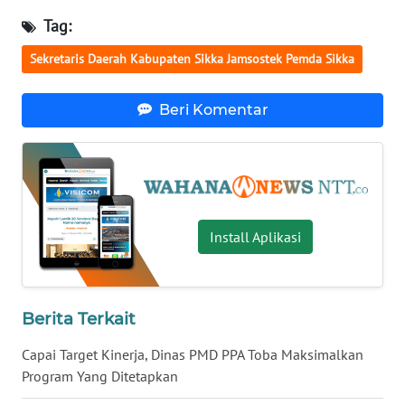
Tag:
WN
Sekretaris Daerah Kabupaten Sikka Jamsostek Pemda Sikka
KALTENG
Beri Komentar
WN
KALTARA
WN
KALSEL
Install Aplikasi
WN
KALTIM
WN
Berita Terkait
SULSEL
Capai Target Kinerja, Dinas PMD PPA Toba Maksimalkan
Program Yang Ditetapkan
WN
GORONTALO