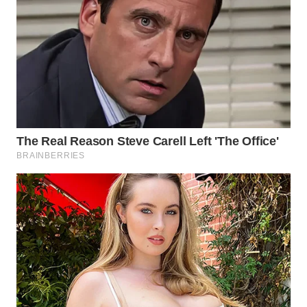
WN
PADANG
LAWAS
WN
SUMEDANG
WN
CIANJUR
WN
KEPULAUAN
SERIBU
WN
TANGERANG
WN
BINJAI