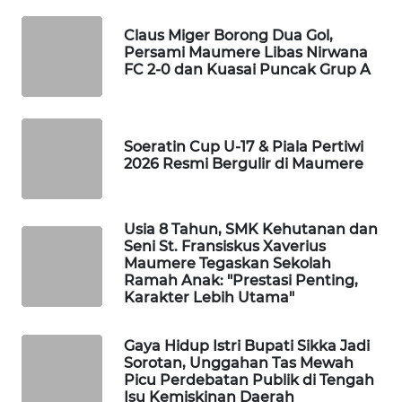
LKKI
Claus Miger Borong Dua Gol,
Persami Maumere Libas Nirwana
KOPEKLIN
FC 2-0 dan Kuasai Puncak Grup A
PORTAL
KONSUMEN
Soeratin Cup U-17 & Piala Pertiwi
2026 Resmi Bergulir di Maumere
FORWAMKI
ALPERKLINAS
Usia 8 Tahun, SMK Kehutanan dan
Seni St. Fransiskus Xaverius
Maumere Tegaskan Sekolah
FORJASIDA
Ramah Anak: "Prestasi Penting,
Karakter Lebih Utama"
TAMBANG
NEWS
Gaya Hidup Istri Bupati Sikka Jadi
Sorotan, Unggahan Tas Mewah
Picu Perdebatan Publik di Tengah
SITUNGIR
Isu Kemiskinan Daerah