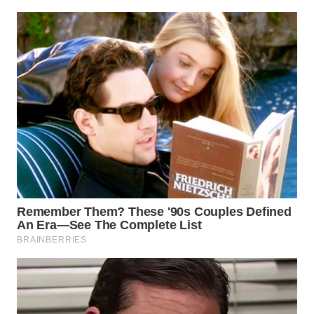
KARAWANG
WN
BEKASI
WN
BOGOR
WN
DEPOK
WN
TAPANULI
UTARA
WN
SAMOSIR