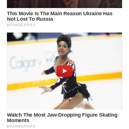
INFRASTRUKTUR
WAHANA
KONSUMEN
WAHANA
LISTRIK
WAHANA
TRAVEL
WAHANA
TV
WAHANANEWS
ID
WAHANANEWS