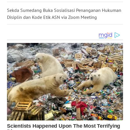
NIAS
Sekda Sumedang Buka Sosialisasi Penanganan Hukuman
Disiplin dan Kode Etik ASN via Zoom Meeting
WN
LANGKAT
WN
TAPANULI
SELATAN
WN
TANJUNG
LESUNG
WN
KARO
WN
SIMALUNGUN