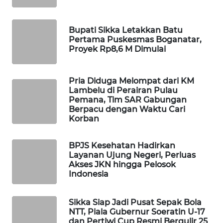
NEWS
SIDIKALANG
Bupati Sikka Letakkan Batu
NEWS
Pertama Puskesmas Boganatar,
Proyek Rp8,6 M Dimulai
SIBARAGAS
NEWS
Pria Diduga Melompat dari KM
Lambelu di Perairan Pulau
Pemana, Tim SAR Gabungan
METRO
Berpacu dengan Waktu Cari
SIANTAR
Korban
NEWS
BPJS Kesehatan Hadirkan
METRO
Layanan Ujung Negeri, Perluas
MEDAN
Akses JKN hingga Pelosok
NEWS
Indonesia
METRO
Sikka Siap Jadi Pusat Sepak Bola
JAKARTA
NTT, Piala Gubernur Soeratin U-17
NEWS
dan Pertiwi Cup Resmi Bergulir 25