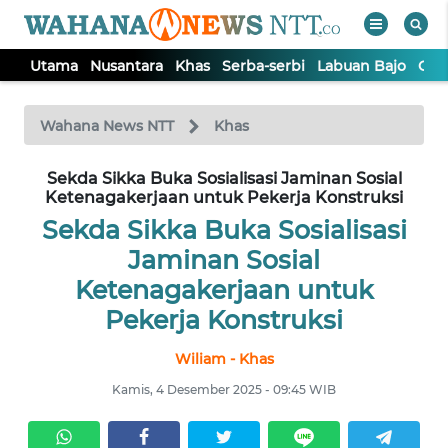
Utama
Nusantara
Khas
Serba-serbi
Labuan Bajo
Opi
WAHANA
Tutup
TV
Wahana News NTT
Khas
Sekda Sikka Buka Sosialisasi Jaminan Sosial
UTAMA
Ketenagakerjaan untuk Pekerja Konstruksi
Sekda Sikka Buka Sosialisasi
NUSANTARA
Jaminan Sosial
Ketenagakerjaan untuk
KHAS
Pekerja Konstruksi
SERBA-
Wiliam - Khas
SERBI
Kamis, 4 Desember 2025 - 09:45 WIB
LABUAN