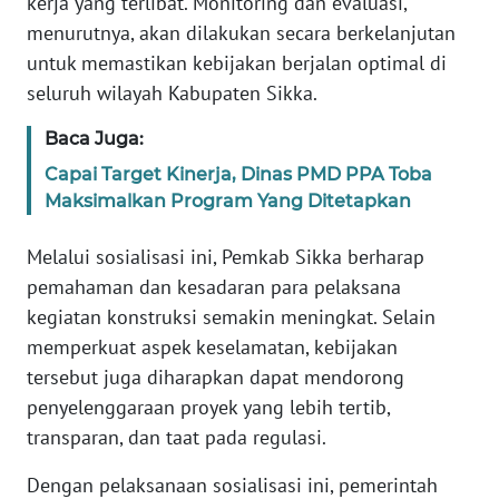
kerja yang terlibat. Monitoring dan evaluasi,
SULTENG
menurutnya, akan dilakukan secara berkelanjutan
untuk memastikan kebijakan berjalan optimal di
WN
seluruh wilayah Kabupaten Sikka.
SULBAR
Baca Juga:
WN
BABEL
Capai Target Kinerja, Dinas PMD PPA Toba
Maksimalkan Program Yang Ditetapkan
WN
Melalui sosialisasi ini, Pemkab Sikka berharap
SUMBAR
pemahaman dan kesadaran para pelaksana
kegiatan konstruksi semakin meningkat. Selain
WN
SUMSEL
memperkuat aspek keselamatan, kebijakan
tersebut juga diharapkan dapat mendorong
WN
penyelenggaraan proyek yang lebih tertib,
BENGKULU
transparan, dan taat pada regulasi.
WN
Dengan pelaksanaan sosialisasi ini, pemerintah