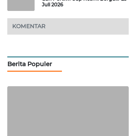
Juli 2026
KRT
NEWS
KOMENTAR
KARING
NEWS
JURNAL
Berita Populer
MARITIM
HUMBANG
NEWS
GARONGGANG
NEWS
FISUELRI
ID