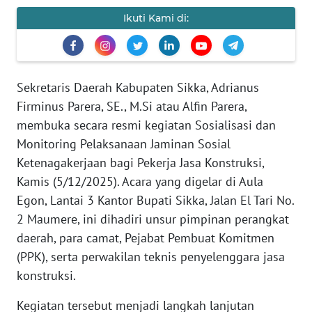
PEDOMAN
MEDIA
Ikuti Kami di:
SIBER
REDAKSI
Sekretaris Daerah Kabupaten Sikka, Adrianus
Firminus Parera, SE., M.Si atau Alfin Parera,
KARIR
membuka secara resmi kegiatan Sosialisasi dan
Monitoring Pelaksanaan Jaminan Sosial
DISCLAIMER
Ketenagakerjaan bagi Pekerja Jasa Konstruksi,
Wahana
Kamis (5/12/2025). Acara yang digelar di Aula
News
Egon, Lantai 3 Kantor Bupati Sikka, Jalan El Tari No.
Regional
2 Maumere, ini dihadiri unsur pimpinan perangkat
daerah, para camat, Pejabat Pembuat Komitmen
WN
(PPK), serta perwakilan teknis penyelenggara jasa
SUMUT
konstruksi.
WN
Kegiatan tersebut menjadi langkah lanjutan
JAKARTA