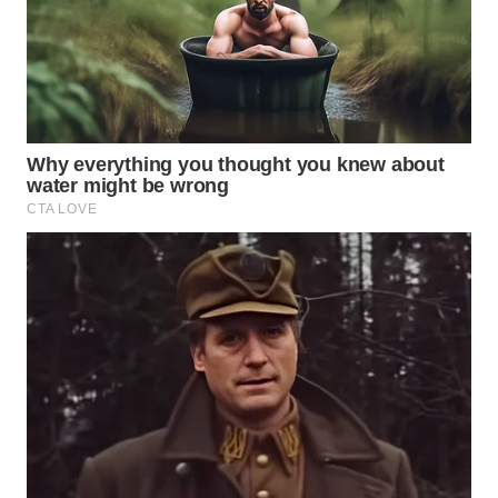
LABUANBAJO
WN
BORNEO
Wahana
Media
Group
WAHANA
NEWS
WAHANA
TANI
WAHANA
ADVOKAT
WAHANA