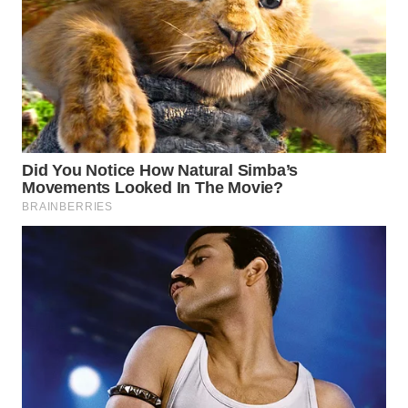
WAHANA
HEALTH
WAHANA
DESA
WISATA
LAPAK
WAHANA
Wahana
Network
KONSUMEN
LISTRIK
MASYARAKAT