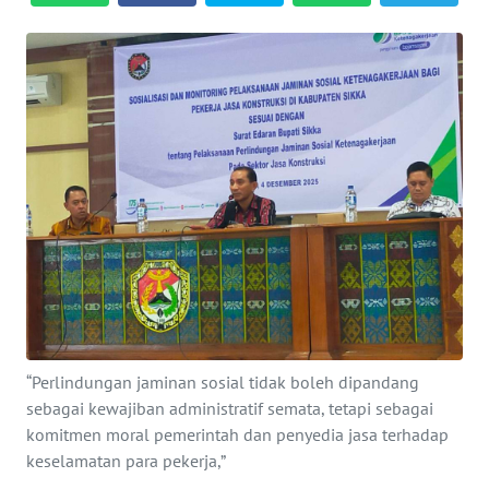
BAJO
OPINI
Informasi
INDEKS
BERITA
KONTAK
KAMI
INFO
IKLAN
“Perlindungan jaminan sosial tidak boleh dipandang
sebagai kewajiban administratif semata, tetapi sebagai
TENTANG
komitmen moral pemerintah dan penyedia jasa terhadap
KAMI
keselamatan para pekerja,”