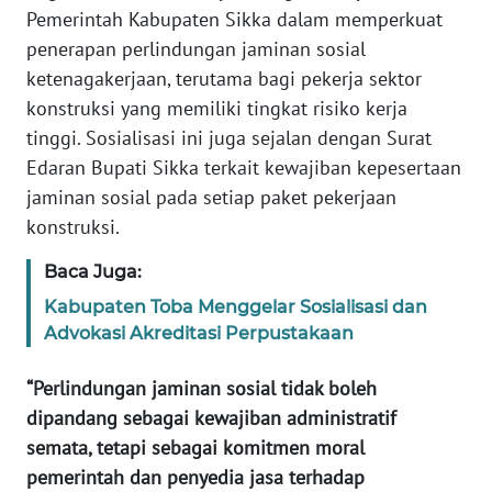
Pemerintah Kabupaten Sikka dalam memperkuat
penerapan perlindungan jaminan sosial
WN
JABAR
ketenagakerjaan, terutama bagi pekerja sektor
konstruksi yang memiliki tingkat risiko kerja
WN
tinggi. Sosialisasi ini juga sejalan dengan Surat
BANTEN
Edaran Bupati Sikka terkait kewajiban kepesertaan
jaminan sosial pada setiap paket pekerjaan
WN
konstruksi.
NTT
Baca Juga:
WN
Kabupaten Toba Menggelar Sosialisasi dan
KEPRI
Advokasi Akreditasi Perpustakaan
WN
“Perlindungan jaminan sosial tidak boleh
PAPUA
dipandang sebagai kewajiban administratif
semata, tetapi sebagai komitmen moral
WN
pemerintah dan penyedia jasa terhadap
PAPUA