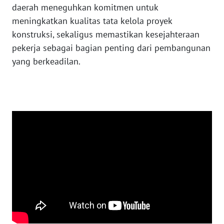
LAMPUNG
daerah meneguhkan komitmen untuk
meningkatkan kualitas tata kelola proyek
WN
konstruksi, sekaligus memastikan kesejahteraan
JATENG
pekerja sebagai bagian penting dari pembangunan
yang berkeadilan.
WN
NUSANTARA
WN
JOGJA
WN
JATIM
WN
BALI
WN
KALBAR