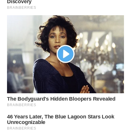
WN
LABUHANBATU
WN
TAPANULI
TENGAH
WN DELI
SERDANG
WN
TEBING
TINGGI
WN
PAKPAK
WN