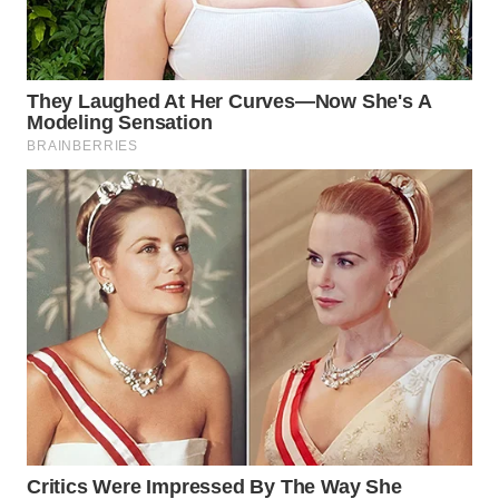
WN
CIREBON
WN
INDRAMAYU
WN
KUNINGAN
WN
MAJALENGKA
WN
SUBANG
WN
SUKABUMI