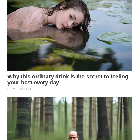
MADURA
WN
SURABAYA
WN
NATUNA
WN
BINTAN
WN
MANDALIKA
WN
LIKUPANG
WN