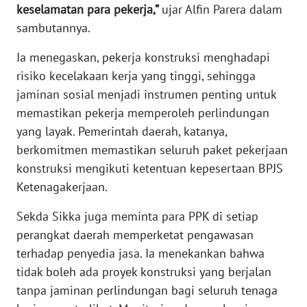
keselamatan para pekerja,”
ujar Alfin Parera dalam
BARAT
sambutannya.
WN
Ia menegaskan, pekerja konstruksi menghadapi
RIAU
risiko kecelakaan kerja yang tinggi, sehingga
jaminan sosial menjadi instrumen penting untuk
WN
SERAMBI
memastikan pekerja memperoleh perlindungan
yang layak. Pemerintah daerah, katanya,
WN
berkomitmen memastikan seluruh paket pekerjaan
JAMBI
konstruksi mengikuti ketentuan kepesertaan BPJS
Ketenagakerjaan.
WN
SULTRA
Sekda Sikka juga meminta para PPK di setiap
perangkat daerah memperketat pengawasan
WN
terhadap penyedia jasa. Ia menekankan bahwa
NTB
tidak boleh ada proyek konstruksi yang berjalan
tanpa jaminan perlindungan bagi seluruh tenaga
WN