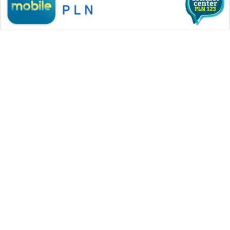
WAHANA MEDIA GROUP
|
|
|
WAHANA NEWS co
WAHANA TANI
WAHANA ADVOKAT
|
|
WAHANA INFRASTRUKTUR
WAHANA KONSUMEN
|
|
|
WAHANA LISTRIK
WAHANA TRAVEL
WAHANA TV
|
|
|
WAHANANEWS id
WAHANANEWS CO ID
WAHANANEWS NET
|
|
|
WAHANA SPORT ID
Wahana UMKM
Wahana Seleb
|
|
|
Wahana Persona
Wahana Otomotif
Wahana Health