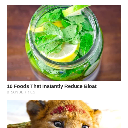
CO ID
WAHANANEWS
NET
WAHANA
SPORT
WAHANA
UMKM
WAHANA
SELEB
WAHANA
PERSONA
WAHANA
OTOMOTIF