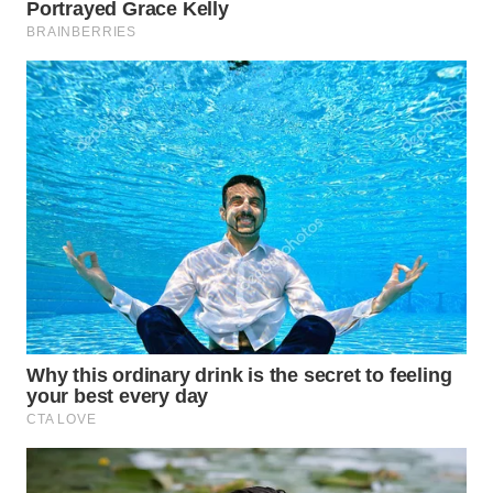
WN
PURWAKARTA
WN
PRIANGAN
TIMUR
WN
SEMARANG
WN
SOLO
WN
BOROBUDUR
WN