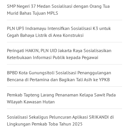
SMP Negeri 37 Medan Sosialisasi dengan Orang Tua
Murid Bahas Tujuan MPLS
WN
SULUT
PLN UP3 Indramayu Intensifkan Sosialisasi K3 untuk
Cegah Bahaya Listrik di Area Konstruksi
WN
MALUKU
Peringati HAKIN, PLN UID Jakarta Raya Sosialisasikan
WN
Keterbukaan Informasi Publik kepada Pegawai
MALUT
BPBD Kota Gunungsitoli Sosialisasi Penanggulangan
WN
Bencana di Pertamina dan Bagikan Tali Asih ke YPKB
DAIRI
Pemkab Tapteng Larang Penanaman Kelapa Sawit Pada
WN
Wilayah Kawasan Hutan
DANAU
TOBA
Sosialisasi Sekaligus Peluncuran Aplikasi SRIKANDI di
Lingkungan Pemkab Toba Tahun 2025
WN