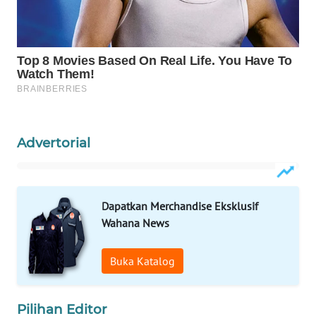
KELISTRIKAN
WALINKI
ID
MAWAKA
ID
Advertorial
MARTABAT
NET
PLN
Dapatkan Merchandise Eksklusif
WATCH
Wahana News
MKLI
Buka Katalog
LPKKI
Pilihan Editor