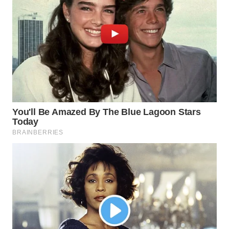
KARAWANG
WN
BEKASI
WN
BOGOR
WN
DEPOK
WN
TAPANULI
UTARA
WN
SAMOSIR