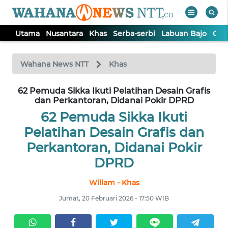
Utama
Nusantara
Khas
Serba-serbi
Labuan Bajo
Opi
WAHANA
Tutup
TV
Wahana News NTT
Khas
62 Pemuda Sikka Ikuti Pelatihan Desain Grafis
UTAMA
dan Perkantoran, Didanai Pokir DPRD
62 Pemuda Sikka Ikuti
NUSANTARA
Pelatihan Desain Grafis dan
Perkantoran, Didanai Pokir
KHAS
DPRD
SERBA-
Wiliam - Khas
SERBI
Jumat, 20 Februari 2026 - 17:50 WIB
LABUAN