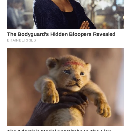
WN
PADANG
LAWAS
WN
SUMEDANG
WN
CIANJUR
WN
KEPULAUAN
SERIBU
WN
TANGERANG
WN
BINJAI