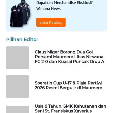
NEWS
Dapatkan Merchandise Eksklusif
Wahana News
SIDIKALANG
NEWS
Buka Katalog
SIBARAGAS
NEWS
Pilihan Editor
Claus Miger Borong Dua Gol,
METRO
Persami Maumere Libas Nirwana
SIANTAR
FC 2-0 dan Kuasai Puncak Grup A
NEWS
METRO
MEDAN
Soeratin Cup U-17 & Piala Pertiwi
NEWS
2026 Resmi Bergulir di Maumere
METRO
JAKARTA
Usia 8 Tahun, SMK Kehutanan dan
NEWS
Seni St. Fransiskus Xaverius