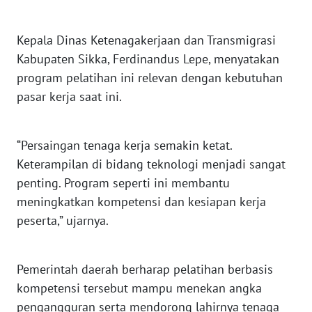
LAMPUNG
Kepala Dinas Ketenagakerjaan dan Transmigrasi
WN
JATENG
Kabupaten Sikka, Ferdinandus Lepe, menyatakan
program pelatihan ini relevan dengan kebutuhan
WN
pasar kerja saat ini.
NUSANTARA
WN
“Persaingan tenaga kerja semakin ketat.
JOGJA
Keterampilan di bidang teknologi menjadi sangat
penting. Program seperti ini membantu
WN
meningkatkan kompetensi dan kesiapan kerja
JATIM
peserta,” ujarnya.
WN
BALI
Pemerintah daerah berharap pelatihan berbasis
kompetensi tersebut mampu menekan angka
WN
pengangguran serta mendorong lahirnya tenaga
KALBAR