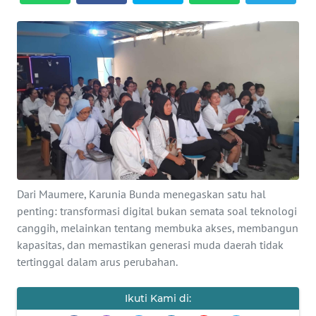
BAJO
OPINI
Informasi
INDEKS
BERITA
KONTAK
KAMI
Dari Maumere, Karunia Bunda menegaskan satu hal
penting: transformasi digital bukan semata soal teknologi
INFO
canggih, melainkan tentang membuka akses, membangun
IKLAN
kapasitas, dan memastikan generasi muda daerah tidak
tertinggal dalam arus perubahan.
TENTANG
KAMI
Ikuti Kami di: