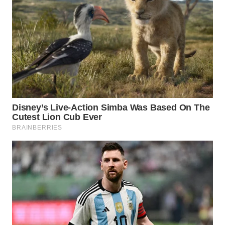
CO ID
WAHANANEWS
NET
WAHANA
SPORT
WAHANA
UMKM
WAHANA
SELEB
WAHANA
PERSONA
WAHANA
OTOMOTIF