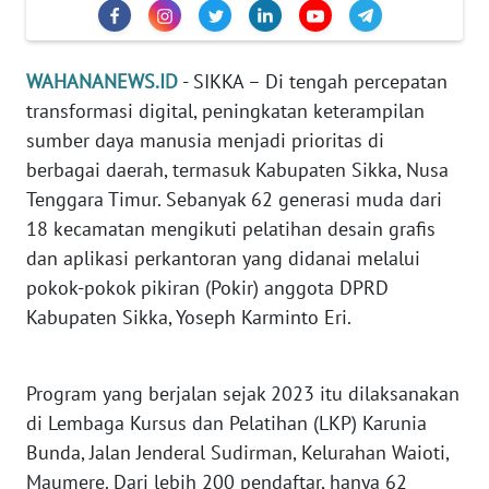
PEDOMAN
MEDIA
SIBER
WAHANANEWS.ID
- SIKKA – Di tengah percepatan
transformasi digital, peningkatan keterampilan
REDAKSI
sumber daya manusia menjadi prioritas di
KARIR
berbagai daerah, termasuk Kabupaten Sikka, Nusa
Tenggara Timur. Sebanyak 62 generasi muda dari
DISCLAIMER
18 kecamatan mengikuti pelatihan desain grafis
dan aplikasi perkantoran yang didanai melalui
Wahana
pokok-pokok pikiran (Pokir) anggota DPRD
News
Kabupaten Sikka, Yoseph Karminto Eri.
Regional
WN
Program yang berjalan sejak 2023 itu dilaksanakan
SUMUT
di Lembaga Kursus dan Pelatihan (LKP) Karunia
Bunda, Jalan Jenderal Sudirman, Kelurahan Waioti,
WN
Maumere. Dari lebih 200 pendaftar, hanya 62
JAKARTA