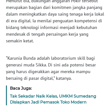
Menurut dia, dukungan anggaran Pokir tersebut
BARAT
merupakan bagian dari komitmen jangka panjang
dalam meningkatkan daya saing tenaga kerja lokal
WN
di era digital. Ia menilai penguatan kompetensi di
RIAU
bidang teknologi informasi menjadi kebutuhan
mendesak di tengah persaingan kerja yang
WN
SERAMBI
semakin ketat.
WN
“Karunia Bunda adalah laboratorium skill bagi
JAMBI
generasi muda Sikka. Di sini ada potensi besar
yang harus digerakkan agar mereka mampu
WN
SULTRA
bersaing di pasar digital,” katanya.
Baca Juga:
WN
NTB
Tak Sekadar Naik Kelas, UMKM Sumedang
Disiapkan Jadi Pemasok Toko Modern
WN