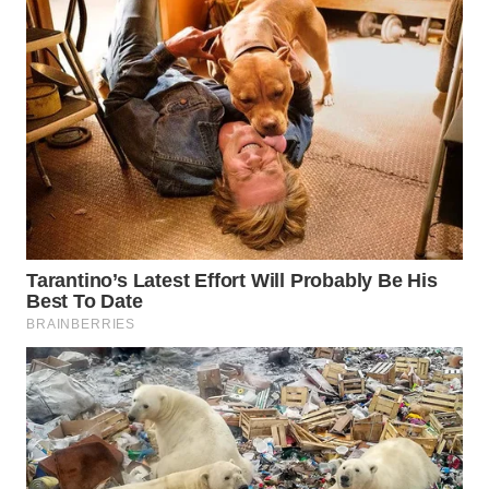
WN
PURWAKARTA
WN
PRIANGAN
TIMUR
WN
SEMARANG
WN
SOLO
WN
BOROBUDUR
WN