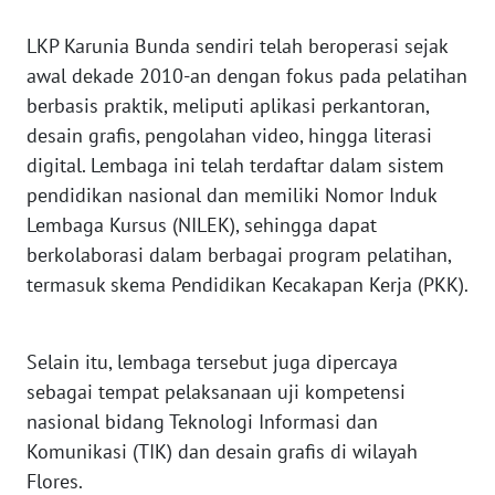
SULTENG
LKP Karunia Bunda sendiri telah beroperasi sejak
WN
awal dekade 2010-an dengan fokus pada pelatihan
SULBAR
berbasis praktik, meliputi aplikasi perkantoran,
desain grafis, pengolahan video, hingga literasi
WN
digital. Lembaga ini telah terdaftar dalam sistem
BABEL
pendidikan nasional dan memiliki Nomor Induk
Lembaga Kursus (NILEK), sehingga dapat
WN
berkolaborasi dalam berbagai program pelatihan,
SUMBAR
termasuk skema Pendidikan Kecakapan Kerja (PKK).
WN
SUMSEL
Selain itu, lembaga tersebut juga dipercaya
sebagai tempat pelaksanaan uji kompetensi
WN
BENGKULU
nasional bidang Teknologi Informasi dan
Komunikasi (TIK) dan desain grafis di wilayah
WN
Flores.