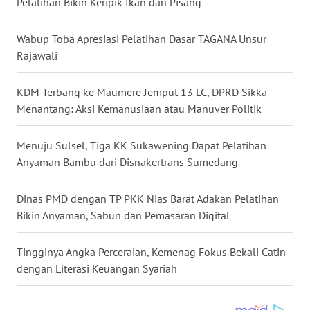
Pelatihan Bikin Keripik Ikan dan Pisang
NIAS
Wabup Toba Apresiasi Pelatihan Dasar TAGANA Unsur
WN
Rajawali
LANGKAT
KDM Terbang ke Maumere Jemput 13 LC, DPRD Sikka
WN
Menantang: Aksi Kemanusiaan atau Manuver Politik
TAPANULI
SELATAN
Menuju Sulsel, Tiga KK Sukawening Dapat Pelatihan
Anyaman Bambu dari Disnakertrans Sumedang
WN
TANJUNG
LESUNG
Dinas PMD dengan TP PKK Nias Barat Adakan Pelatihan
Bikin Anyaman, Sabun dan Pemasaran Digital
WN
KARO
Tingginya Angka Perceraian, Kemenag Fokus Bekali Catin
dengan Literasi Keuangan Syariah
WN
SIMALUNGUN