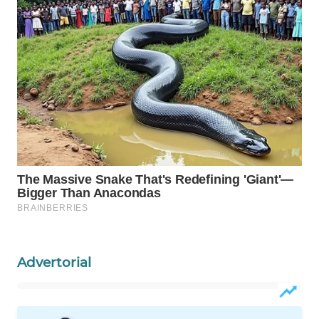
LKKI
KOPEKLIN
PORTAL
KONSUMEN
FORWAMKI
ALPERKLINAS
FORJASIDA
TAMBANG
Advertorial
NEWS
SITUNGIR