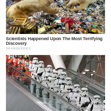
MADURA
WN
SURABAYA
WN
NATUNA
WN
BINTAN
WN
MANDALIKA
WN
LIKUPANG
WN