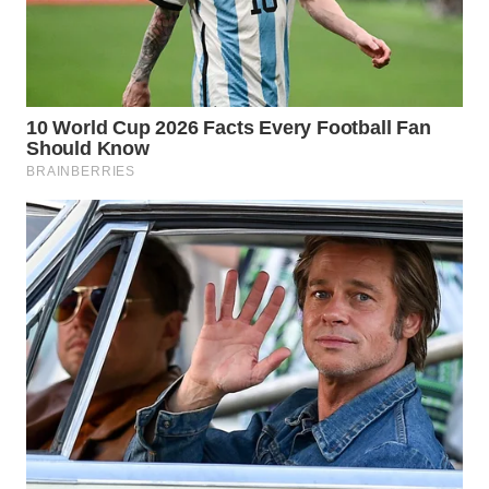
WAHANA
HEALTH
WAHANA
DESA
WISATA
LAPAK
WAHANA
Wahana
Network
KONSUMEN
LISTRIK
MASYARAKAT