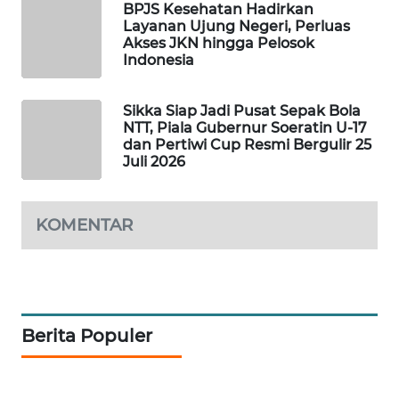
BPJS Kesehatan Hadirkan
Layanan Ujung Negeri, Perluas
ENERGI
Akses JKN hingga Pelosok
NEWS
Indonesia
CILEUNGSI
Sikka Siap Jadi Pusat Sepak Bola
NEWS
NTT, Piala Gubernur Soeratin U-17
dan Pertiwi Cup Resmi Bergulir 25
Juli 2026
BERKAT
NEWS
KOMENTAR
BERAMPU
NEWS
ANUGERAH
NEWS
Berita Populer
AKHLAK
ID