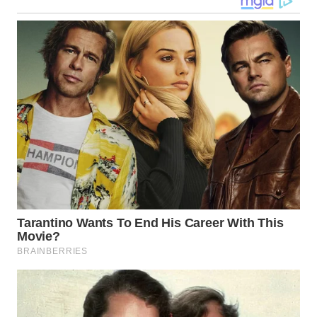
WN
LABUHANBATU
WN
TAPANULI
TENGAH
WN DELI
SERDANG
WN
TEBING
TINGGI
WN
PAKPAK
WN