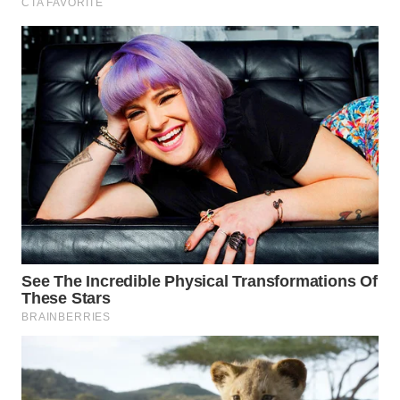
INFRASTRUKTUR
WAHANA
KONSUMEN
WAHANA
LISTRIK
WAHANA
TRAVEL
WAHANA
TV
WAHANANEWS
ID
WAHANANEWS