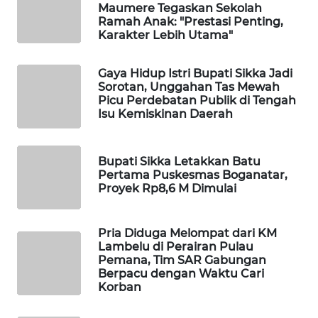
Maumere Tegaskan Sekolah
Ramah Anak: "Prestasi Penting,
KRT
Karakter Lebih Utama"
NEWS
Gaya Hidup Istri Bupati Sikka Jadi
KARING
Sorotan, Unggahan Tas Mewah
NEWS
Picu Perdebatan Publik di Tengah
Isu Kemiskinan Daerah
JURNAL
MARITIM
Bupati Sikka Letakkan Batu
Pertama Puskesmas Boganatar,
Proyek Rp8,6 M Dimulai
HUMBANG
NEWS
Pria Diduga Melompat dari KM
GARONGGANG
Lambelu di Perairan Pulau
NEWS
Pemana, Tim SAR Gabungan
Berpacu dengan Waktu Cari
Korban
FISUELRI
ID