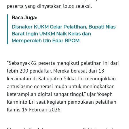
peserta yang dinyatakan lolos seleksi.
WN
Baca Juga:
JABAR
Disnaker KUKM Gelar Pelatihan, Bupati Nias
Barat Ingin UMKM Naik Kelas dan
WN
Memperoleh Izin Edar BPOM
BANTEN
WN
“Sebanyak 62 peserta mengikuti pelatihan ini dari
NTT
lebih 200 pendaftar. Mereka berasal dari 18
WN
kecamatan di Kabupaten Sikka. Ini menunjukkan
KEPRI
antusiasme generasi muda untuk meningkatkan
keterampilan digital sangat tinggi,” ujar Yoseph
WN
Karminto Eri saat kegiatan pembukaan pelatihan
PAPUA
Kamis 19 Februari 2026.
WN
PAPUA