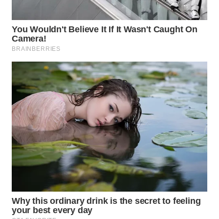
LABUANBAJO
WN
BORNEO
Wahana
Media
Group
WAHANA
NEWS
WAHANA
TANI
WAHANA
ADVOKAT
WAHANA