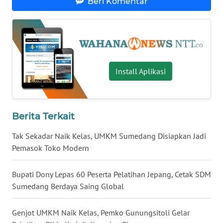
Beri Komentar
WN
SULUT
WN
Install Aplikasi
MALUKU
WN
MALUT
Berita Terkait
WN
Tak Sekadar Naik Kelas, UMKM Sumedang Disiapkan Jadi
DAIRI
Pemasok Toko Modern
WN
Bupati Dony Lepas 60 Peserta Pelatihan Jepang, Cetak SDM
DANAU
Sumedang Berdaya Saing Global
TOBA
Genjot UMKM Naik Kelas, Pemko Gunungsitoli Gelar
WN