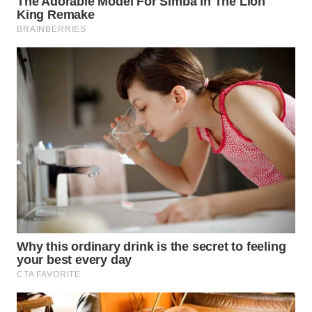
WN
CIREBON
WN
INDRAMAYU
WN
KUNINGAN
WN
MAJALENGKA
WN
SUBANG
WN
SUKABUMI