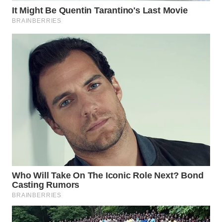
KELISTRIKAN
WALINKI
ID
MAWAKA
ID
MARTABAT
NET
PLN
WATCH
MKLI
LPKKI