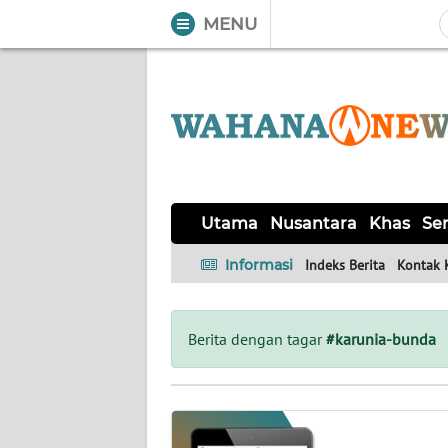
MENU
WAHANA
Tutup
TV
UTAMA
NUSANTARA
Utama
Nusantara
Khas
Ser
KHAS
Informasi
Indeks Berita
Kontak 
SERBA-
SERBI
Berita dengan tagar
#karunia-bunda
LABUAN
BAJO