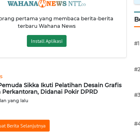
 orang pertama yang membaca berita-berita
B
terbaru Wahana News
Install Aplikasi
#1
#
s
Pemuda Sikka Ikuti Pelatihan Desain Grafis
 Perkantoran, Didanai Pokir DPRD
#
lan yang lalu
#
at Berita Selanjutnya