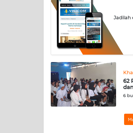
OPINI
Jadilah
Informasi
INDEKS
BERITA
KONTAK
KAMI
Kha
INFO
62 
IKLAN
dan
6 bu
TENTANG
KAMI
Mu
PEDOMAN
MEDIA