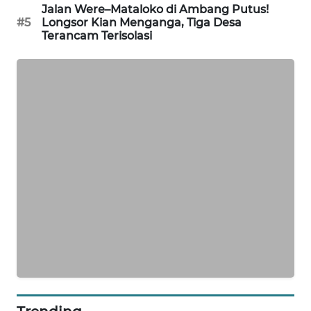
Jalan Were–Mataloko di Ambang Putus!
LKKI
#5
Longsor Kian Menganga, Tiga Desa
Terancam Terisolasi
KOPEKLIN
PORTAL
KONSUMEN
FORWAMKI
ALPERKLINAS
FORJASIDA
TAMBANG
NEWS
SITUNGIR