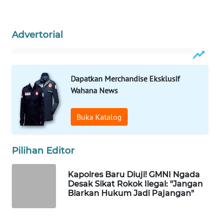
INFRASTRUKTUR
WAHANA
Advertorial
KONSUMEN
WAHANA
LISTRIK
Dapatkan Merchandise Eksklusif
Wahana News
WAHANA
TRAVEL
Buka Katalog
WAHANA
TV
Pilihan Editor
Kapolres Baru Diuji! GMNI Ngada
WAHANANEWS
Desak Sikat Rokok Ilegal: "Jangan
ID
Biarkan Hukum Jadi Pajangan"
WAHANANEWS