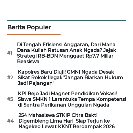
KELISTRIKAN
WALINKI
ID
Berita Populer
MAWAKA
Di Tengah Efisiensi Anggaran, Dari Mana
ID
Dana Kuliah Ratusan Anak Ngada? Jejak
#1
Strategi RB-BDN Menggaet Rp7,7 Miliar
Beasiswa
MARTABAT
NET
Kapolres Baru Diuji! GMNI Ngada Desak
#2
Sikat Rokok Ilegal: "Jangan Biarkan Hukum
Jadi Pajangan"
PLN
WATCH
KPI Bejo Jadi Magnet Pendidikan Vokasi!
#3
Siswa SMKN 1 Larantuka Tempa Kompetensi
di Sentra Perikanan Unggulan Ngada
MKLI
254 Mahasiswa STKIP Citra Bakti
#4
Digembleng Lima Hari, Siap Terjun ke
LPKKI
Nagekeo Lewat KKNT Berdampak 2026