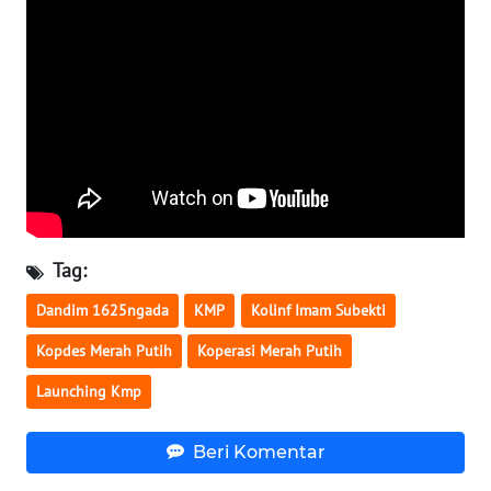
LAMPUNG
WN
JATENG
WN
NUSANTARA
WN
JOGJA
Tag:
WN
Dandim 1625ngada
KMP
Kolinf Imam Subekti
JATIM
Kopdes Merah Putih
Koperasi Merah Putih
WN
Launching Kmp
BALI
Beri Komentar
WN
KALBAR