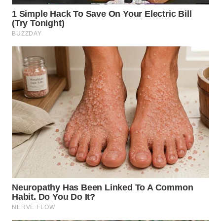
WN
CIREBON
WN
INDRAMAYU
WN
KUNINGAN
WN
MAJALENGKA
WN
SUBANG
WN
SUKABUMI