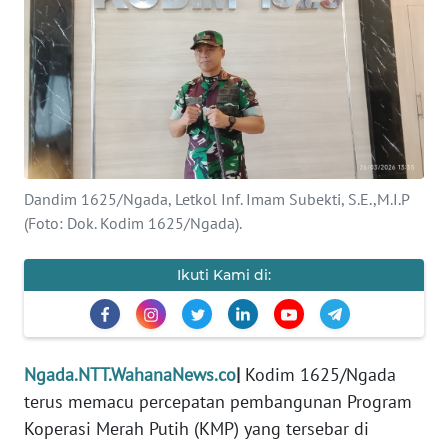
BAJO
OPINI
Informasi
INDEKS
BERITA
Dandim 1625/Ngada, Letkol Inf. Imam Subekti, S.E.,M.I.P
(Foto: Dok. Kodim 1625/Ngada).
KONTAK
KAMI
Ikuti Kami di:
INFO
IKLAN
Ngada.NTT.WahanaNews.co
|
Kodim 1625/Ngada
TENTANG
KAMI
terus memacu percepatan pembangunan Program
Koperasi Merah Putih (KMP) yang tersebar di