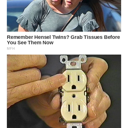
WN
PADANG
LAWAS
WN
SUMEDANG
WN
CIANJUR
WN
KEPULAUAN
SERIBU
WN
TANGERANG
WN
BINJAI