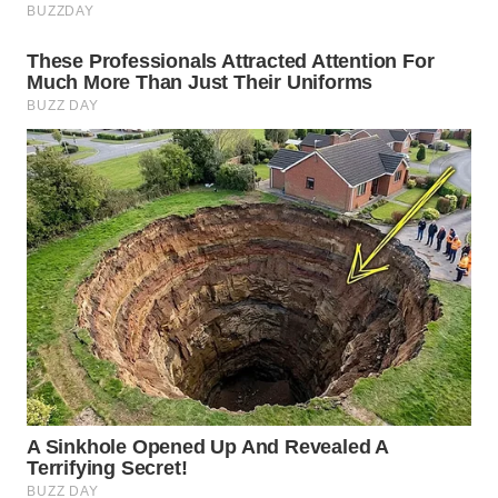
LABUANBAJO
WN
BORNEO
Wahana
Media
Group
WAHANA
NEWS
WAHANA
TANI
WAHANA
ADVOKAT
WAHANA