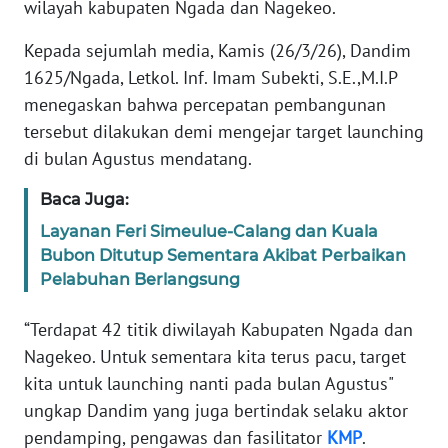
PEDOMAN
wilayah kabupaten Ngada dan Nagekeo.
MEDIA
SIBER
Kepada sejumlah media, Kamis (26/3/26), Dandim
1625/Ngada, Letkol. Inf. Imam Subekti, S.E.,M.I.P
REDAKSI
menegaskan bahwa percepatan pembangunan
tersebut dilakukan demi mengejar target launching
KARIR
di bulan Agustus mendatang.
Baca Juga:
DISCLAIMER
Layanan Feri Simeulue-Calang dan Kuala
Bubon Ditutup Sementara Akibat Perbaikan
Wahana
News
Pelabuhan Berlangsung
Regional
“Terdapat 42 titik diwilayah Kabupaten Ngada dan
WN
Nagekeo. Untuk sementara kita terus pacu, target
SUMUT
kita untuk launching nanti pada bulan Agustus"
ungkap Dandim yang juga bertindak selaku aktor
WN
pendamping, pengawas dan fasilitator
KMP
.
JAKARTA