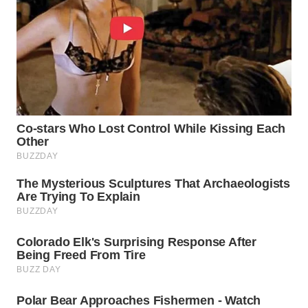
MADURA
WN
SURABAYA
WN
NATUNA
WN
BINTAN
WN
MANDALIKA
WN
LIKUPANG
WN