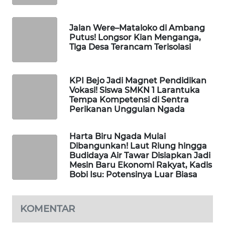
WAHANA
Jalan Were–Mataloko di Ambang
HEALTH
Putus! Longsor Kian Menganga,
Tiga Desa Terancam Terisolasi
WAHANA
DESA
KPI Bejo Jadi Magnet Pendidikan
WISATA
Vokasi! Siswa SMKN 1 Larantuka
Tempa Kompetensi di Sentra
Perikanan Unggulan Ngada
LAPAK
WAHANA
Harta Biru Ngada Mulai
Dibangunkan! Laut Riung hingga
Wahana
Budidaya Air Tawar Disiapkan Jadi
Network
Mesin Baru Ekonomi Rakyat, Kadis
Bobi Isu: Potensinya Luar Biasa
KONSUMEN
LISTRIK
KOMENTAR
MASYARAKAT