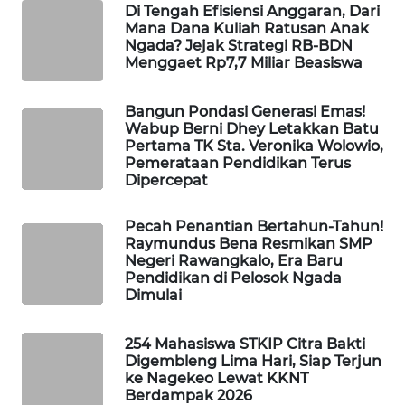
CO ID
Di Tengah Efisiensi Anggaran, Dari
Mana Dana Kuliah Ratusan Anak
Ngada? Jejak Strategi RB-BDN
WAHANANEWS
Menggaet Rp7,7 Miliar Beasiswa
NET
Bangun Pondasi Generasi Emas!
WAHANA
Wabup Berni Dhey Letakkan Batu
SPORT
Pertama TK Sta. Veronika Wolowio,
Pemerataan Pendidikan Terus
Dipercepat
WAHANA
UMKM
Pecah Penantian Bertahun-Tahun!
Raymundus Bena Resmikan SMP
WAHANA
Negeri Rawangkalo, Era Baru
SELEB
Pendidikan di Pelosok Ngada
Dimulai
WAHANA
PERSONA
254 Mahasiswa STKIP Citra Bakti
Digembleng Lima Hari, Siap Terjun
ke Nagekeo Lewat KKNT
WAHANA
Berdampak 2026
OTOMOTIF