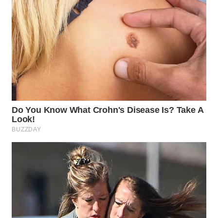
KARAWANG
WN
BEKASI
WN
BOGOR
WN
DEPOK
WN
TAPANULI
UTARA
WN
SAMOSIR