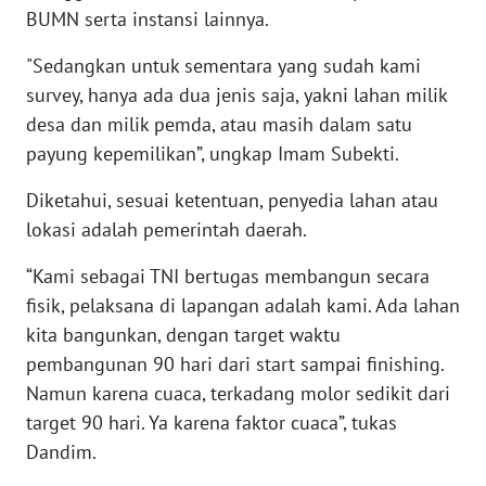
BARAT
BUMN serta instansi lainnya.
"Sedangkan untuk sementara yang sudah kami
WN
RIAU
survey, hanya ada dua jenis saja, yakni lahan milik
desa dan milik pemda, atau masih dalam satu
WN
payung kepemilikan”, ungkap Imam Subekti.
SERAMBI
Diketahui, sesuai ketentuan, penyedia lahan atau
lokasi adalah pemerintah daerah.
WN
JAMBI
“Kami sebagai TNI bertugas membangun secara
fisik, pelaksana di lapangan adalah kami. Ada lahan
WN
kita bangunkan, dengan target waktu
SULTRA
pembangunan 90 hari dari start sampai finishing.
WN
Namun karena cuaca, terkadang molor sedikit dari
NTB
target 90 hari. Ya karena faktor cuaca”, tukas
Dandim.
WN