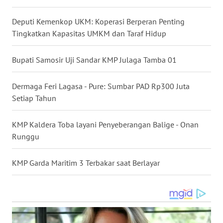
Deputi Kemenkop UKM: Koperasi Berperan Penting
WN
Tingkatkan Kapasitas UMKM dan Taraf Hidup
SULUT
Bupati Samosir Uji Sandar KMP Julaga Tamba 01
WN
MALUKU
Dermaga Feri Lagasa - Pure: Sumbar PAD Rp300 Juta
WN
Setiap Tahun
MALUT
KMP Kaldera Toba layani Penyeberangan Balige - Onan
WN
Runggu
DAIRI
KMP Garda Maritim 3 Terbakar saat Berlayar
WN
DANAU
TOBA
WN