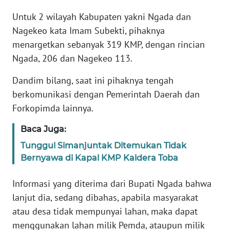
Untuk 2 wilayah Kabupaten yakni Ngada dan
WN
Nagekeo kata Imam Subekti, pihaknya
JABAR
menargetkan sebanyak 319 KMP, dengan rincian
Ngada, 206 dan Nagekeo 113.
WN
BANTEN
Dandim bilang, saat ini pihaknya tengah
berkomunikasi dengan Pemerintah Daerah dan
WN
Forkopimda lainnya.
NTT
Baca Juga:
WN
Tunggul Simanjuntak Ditemukan Tidak
KEPRI
Bernyawa di Kapal KMP Kaldera Toba
WN
Informasi yang diterima dari Bupati Ngada bahwa
PAPUA
lanjut dia, sedang dibahas, apabila masyarakat
atau desa tidak mempunyai lahan, maka dapat
WN
menggunakan lahan milik Pemda, ataupun milik
PAPUA