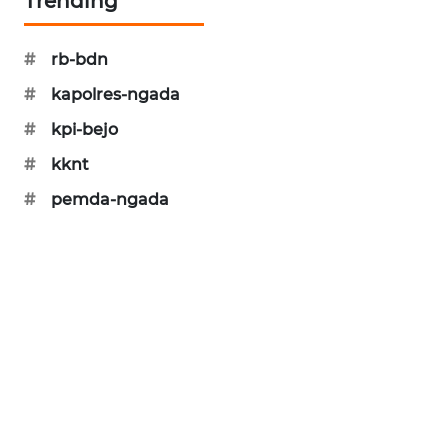
Trending
NEWS
SIDIKALANG
#
rb-bdn
NEWS
#
kapolres-ngada
#
kpi-bejo
SIBARAGAS
NEWS
#
kknt
#
pemda-ngada
METRO
SIANTAR
NEWS
METRO
MEDAN
NEWS
METRO
JAKARTA
NEWS