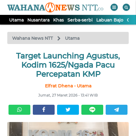
Utama
Nusantara
Khas
Serba-serbi
Labuan Bajo
Opi
WAHANA
Tutup
TV
Wahana News NTT
Utama
Target Launching Agustus,
UTAMA
Kodim 1625/Ngada Pacu
NUSANTARA
Percepatan KMP
Elfrat Dhena - Utama
KHAS
Jumat, 27 Maret 2026 - 13:41 WIB
SERBA-
SERBI
LABUAN