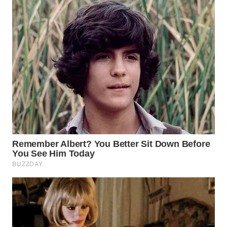
WN
PURWAKARTA
WN
PRIANGAN
TIMUR
WN
SEMARANG
WN
SOLO
WN
BOROBUDUR
WN