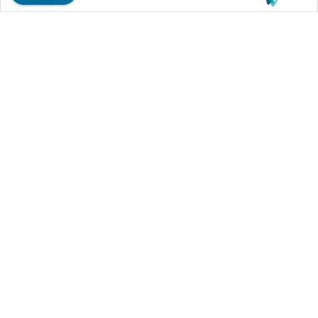
WAHANA MEDIA GROUP
|
|
|
WAHANA NEWS co
WAHANA TANI
WAHANA ADVOKAT
|
|
WAHANA INFRASTRUKTUR
WAHANA KONSUMEN
|
|
|
WAHANA LISTRIK
WAHANA TRAVEL
WAHANA TV
|
|
|
WAHANANEWS id
WAHANANEWS CO ID
WAHANANEWS NET
|
|
|
WAHANA SPORT ID
Wahana UMKM
Wahana Seleb
|
|
|
Wahana Persona
Wahana Otomotif
Wahana Health
|
Wahana Desa Wisata
Lapak Wahana