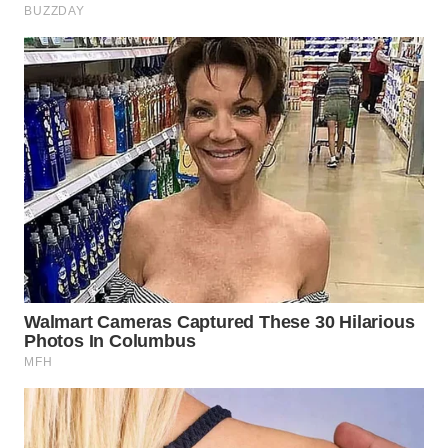
WN
LABUHANBATU
WN
TAPANULI
TENGAH
WN DELI
SERDANG
WN
TEBING
TINGGI
WN
PAKPAK
WN