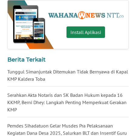
WN
KALTENG
Install Aplikasi
WN
KALTARA
Berita Terkait
WN
KALSEL
Tunggul Simanjuntak Ditemukan Tidak Bernyawa di Kapal
KMP Kaldera Toba
WN
KALTIM
Serahkan Akta Notaris dan SK Badan Hukum kepada 16
KKMP, Berni Dhey: Langkah Penting Memperkuat Gerakan
WN
KMP
SULSEL
Pemdes Sihadatuon Gelar Musdes Pra Pelaksanaan
WN
Kegiatan Dana Desa 2025, Salurkan BLT dan Insentif Guru
GORONTALO