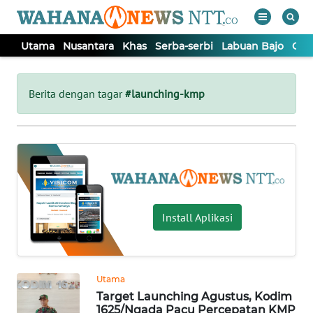
Utama
Nusantara
Khas
Serba-serbi
Labuan Bajo
Opi
WAHANA
Tutup
TV
Berita dengan tagar
#launching-kmp
UTAMA
NUSANTARA
KHAS
Install Aplikasi
SERBA-
SERBI
Utama
Target Launching Agustus, Kodim
LABUAN
1625/Ngada Pacu Percepatan KMP