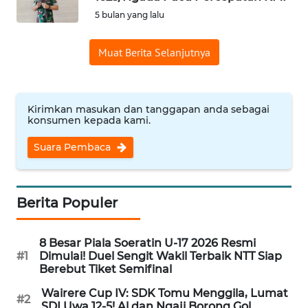
BAJO
5 bulan yang lalu
OPINI
Muat Berita Selanjutnya
Informasi
INDEKS
Kirimkan masukan dan tanggapan anda sebagai
konsumen kepada kami.
BERITA
Suara Pembaca
KONTAK
KAMI
Berita Populer
INFO
IKLAN
8 Besar Piala Soeratin U-17 2026 Resmi
#1
Dimulai! Duel Sengit Wakil Terbaik NTT Siap
TENTANG
Berebut Tiket Semifinal
KAMI
Wairere Cup IV: SDK Tomu Menggila, Lumat
#2
SDI Uwa 12-5! Al dan Ngaji Borong Gol