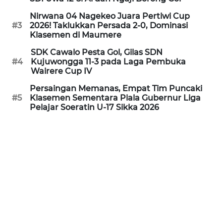
PEDOMAN
MEDIA
Nirwana 04 Nagekeo Juara Pertiwi Cup
SIBER
#3
2026! Taklukkan Persada 2-0, Dominasi
Klasemen di Maumere
REDAKSI
SDK Cawalo Pesta Gol, Gilas SDN
#4
Kujuwongga 11-3 pada Laga Pembuka
Wairere Cup IV
KARIR
Persaingan Memanas, Empat Tim Puncaki
#5
Klasemen Sementara Piala Gubernur Liga
DISCLAIMER
Pelajar Soeratin U-17 Sikka 2026
Wahana
News
Regional
WN
SUMUT
WN
JAKARTA