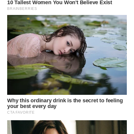
KARAWANG
WN
BEKASI
WN
BOGOR
WN
DEPOK
WN
TAPANULI
UTARA
WN
SAMOSIR