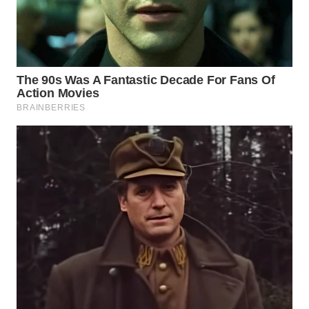
MADURA
WN
SURABAYA
WN
NATUNA
WN
BINTAN
WN
MANDALIKA
WN
LIKUPANG
WN