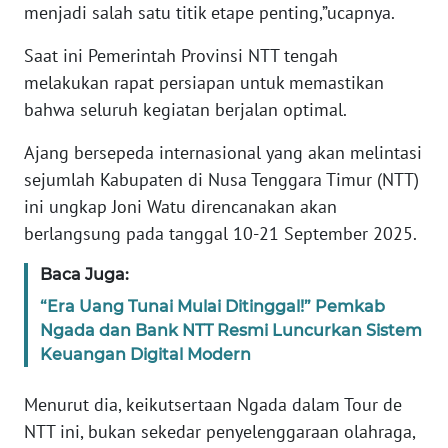
menjadi salah satu titik etape penting,”ucapnya.
WN
Saat ini Pemerintah Provinsi NTT tengah
JABAR
melakukan rapat persiapan untuk memastikan
bahwa seluruh kegiatan berjalan optimal.
WN
BANTEN
Ajang bersepeda internasional yang akan melintasi
sejumlah Kabupaten di Nusa Tenggara Timur (NTT)
WN
ini ungkap Joni Watu direncanakan akan
NTT
berlangsung pada tanggal 10-21 September 2025.
WN
Baca Juga:
KEPRI
“Era Uang Tunai Mulai Ditinggal!” Pemkab
Ngada dan Bank NTT Resmi Luncurkan Sistem
WN
Keuangan Digital Modern
PAPUA
Menurut dia, keikutsertaan Ngada dalam Tour de
WN
NTT ini, bukan sekedar penyelenggaraan olahraga,
PAPUA