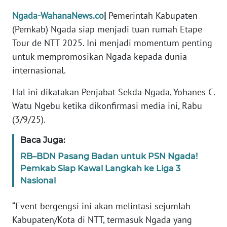
PEDOMAN
MEDIA
Ngada-WahanaNews.co
|
Pemerintah Kabupaten
SIBER
(Pemkab) Ngada siap menjadi tuan rumah Etape
Tour de NTT 2025. Ini menjadi momentum penting
REDAKSI
untuk mempromosikan Ngada kepada dunia
internasional.
KARIR
Hal ini dikatakan Penjabat Sekda Ngada, Yohanes C.
DISCLAIMER
Watu Ngebu ketika dikonfirmasi media ini, Rabu
(3/9/25).
Wahana
News
Baca Juga:
Regional
RB–BDN Pasang Badan untuk PSN Ngada!
Pemkab Siap Kawal Langkah ke Liga 3
WN
Nasional
SUMUT
“Event bergengsi ini akan melintasi sejumlah
WN
Kabupaten/Kota di NTT, termasuk Ngada yang
JAKARTA