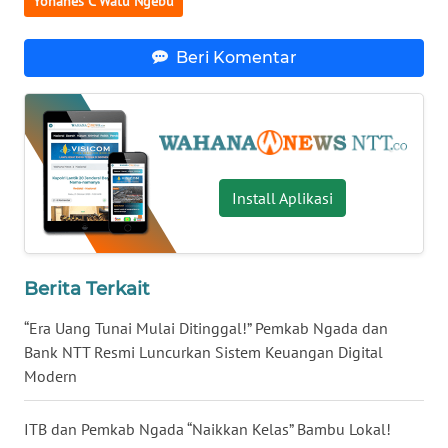
Yohanes C Watu Ngebu
LAMPUNG
WN
Beri Komentar
JATENG
WN
NUSANTARA
Install Aplikasi
WN
JOGJA
WN
Berita Terkait
JATIM
“Era Uang Tunai Mulai Ditinggal!” Pemkab Ngada dan
Bank NTT Resmi Luncurkan Sistem Keuangan Digital
WN
BALI
Modern
WN
ITB dan Pemkab Ngada “Naikkan Kelas” Bambu Lokal!
KALBAR