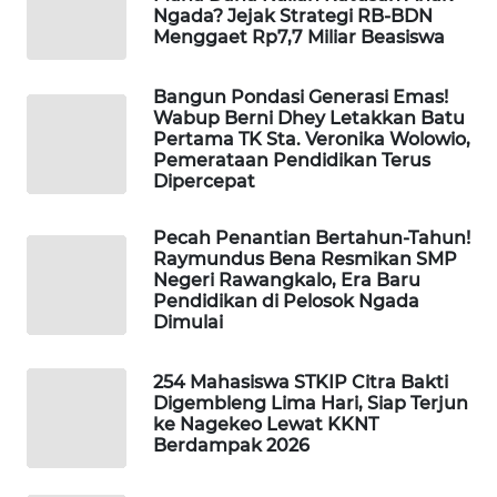
CO ID
Ngada? Jejak Strategi RB-BDN
Menggaet Rp7,7 Miliar Beasiswa
WAHANANEWS
NET
Bangun Pondasi Generasi Emas!
Wabup Berni Dhey Letakkan Batu
Pertama TK Sta. Veronika Wolowio,
WAHANA
Pemerataan Pendidikan Terus
SPORT
Dipercepat
WAHANA
Pecah Penantian Bertahun-Tahun!
UMKM
Raymundus Bena Resmikan SMP
Negeri Rawangkalo, Era Baru
Pendidikan di Pelosok Ngada
WAHANA
Dimulai
SELEB
254 Mahasiswa STKIP Citra Bakti
WAHANA
Digembleng Lima Hari, Siap Terjun
PERSONA
ke Nagekeo Lewat KKNT
Berdampak 2026
WAHANA
OTOMOTIF