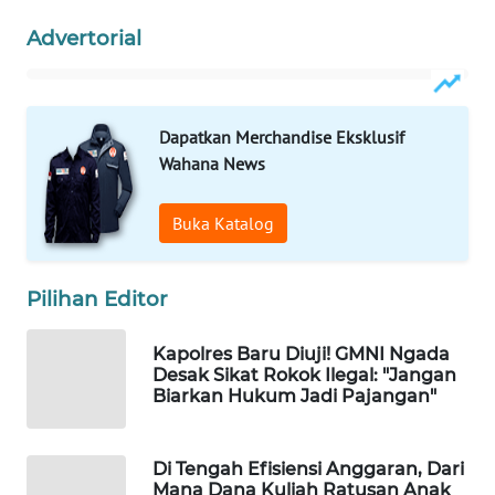
INFRASTRUKTUR
Advertorial
WAHANA
KONSUMEN
Dapatkan Merchandise Eksklusif
WAHANA
Wahana News
LISTRIK
Buka Katalog
WAHANA
TRAVEL
Pilihan Editor
WAHANA
TV
Kapolres Baru Diuji! GMNI Ngada
Desak Sikat Rokok Ilegal: "Jangan
WAHANANEWS
Biarkan Hukum Jadi Pajangan"
ID
Di Tengah Efisiensi Anggaran, Dari
WAHANANEWS
Mana Dana Kuliah Ratusan Anak