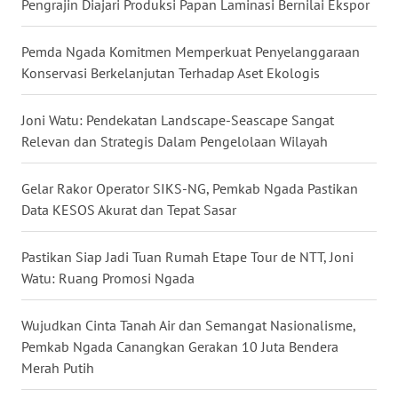
Pengrajin Diajari Produksi Papan Laminasi Bernilai Ekspor
WN
Pemda Ngada Komitmen Memperkuat Penyelanggaraan
KALTENG
Konservasi Berkelanjutan Terhadap Aset Ekologis
WN
Joni Watu: Pendekatan Landscape-Seascape Sangat
KALTARA
Relevan dan Strategis Dalam Pengelolaan Wilayah
WN
Gelar Rakor Operator SIKS-NG, Pemkab Ngada Pastikan
KALSEL
Data KESOS Akurat dan Tepat Sasar
WN
Pastikan Siap Jadi Tuan Rumah Etape Tour de NTT, Joni
KALTIM
Watu: Ruang Promosi Ngada
WN
Wujudkan Cinta Tanah Air dan Semangat Nasionalisme,
SULSEL
Pemkab Ngada Canangkan Gerakan 10 Juta Bendera
Merah Putih
WN
GORONTALO