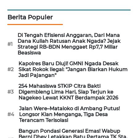
KELISTRIKAN
Berita Populer
WALINKI
ID
Di Tengah Efisiensi Anggaran, Dari Mana
Dana Kuliah Ratusan Anak Ngada? Jejak
MAWAKA
#1
Strategi RB-BDN Menggaet Rp7,7 Miliar
ID
Beasiswa
Kapolres Baru Diuji! GMNI Ngada Desak
MARTABAT
#2
Sikat Rokok Ilegal: "Jangan Biarkan Hukum
NET
Jadi Pajangan"
254 Mahasiswa STKIP Citra Bakti
PLN
#3
Digembleng Lima Hari, Siap Terjun ke
WATCH
Nagekeo Lewat KKNT Berdampak 2026
Jalan Were–Mataloko di Ambang Putus!
MKLI
#4
Longsor Kian Menganga, Tiga Desa
Terancam Terisolasi
LPKKI
Bangun Pondasi Generasi Emas! Wabup
Berni Dhey Letakkan Batu Pertama TK Sta.