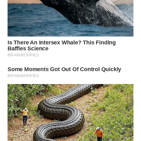
NIAS
WN
LANGKAT
WN
TAPANULI
SELATAN
WN
TANJUNG
LESUNG
WN
KARO
WN
SIMALUNGUN