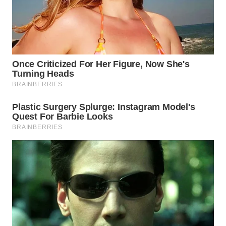
WN
PURWAKARTA
WN
PRIANGAN
TIMUR
WN
SEMARANG
WN
SOLO
WN
BOROBUDUR
WN