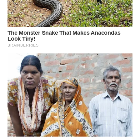
WN
LABUHANBATU
WN
TAPANULI
TENGAH
WN DELI
SERDANG
WN
TEBING
TINGGI
WN
PAKPAK
WN