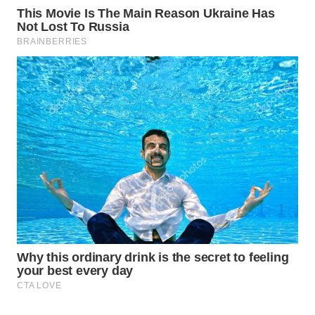
LABUANBAJO
WN
BORNEO
Wahana
Media
Group
WAHANA
NEWS
WAHANA
TANI
WAHANA
ADVOKAT
WAHANA