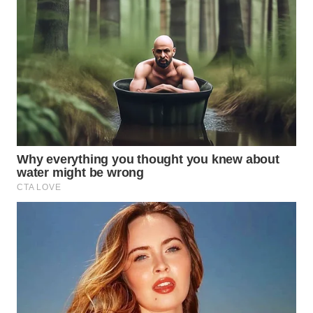
WN
CIREBON
WN
INDRAMAYU
WN
KUNINGAN
WN
MAJALENGKA
WN
SUBANG
WN
SUKABUMI