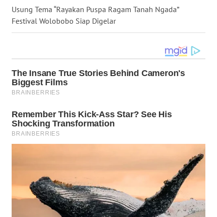
Usung Tema “Rayakan Puspa Ragam Tanah Ngada”
Festival Wolobobo Siap Digelar
WN
SULUT
WN
MALUKU
WN
MALUT
WN
DAIRI
WN
DANAU
TOBA
WN