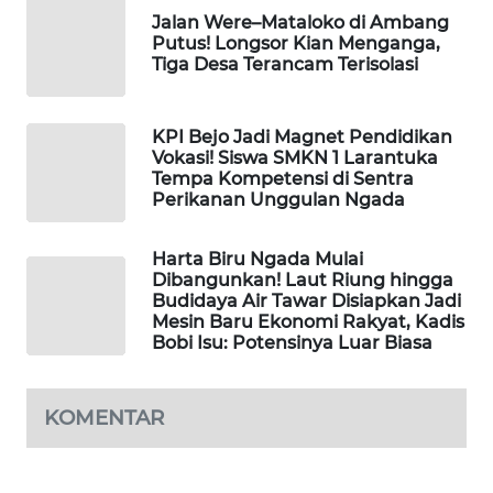
Jalan Were–Mataloko di Ambang
Putus! Longsor Kian Menganga,
WAHANA
Tiga Desa Terancam Terisolasi
HEALTH
KPI Bejo Jadi Magnet Pendidikan
WAHANA
Vokasi! Siswa SMKN 1 Larantuka
DESA
Tempa Kompetensi di Sentra
WISATA
Perikanan Unggulan Ngada
LAPAK
Harta Biru Ngada Mulai
WAHANA
Dibangunkan! Laut Riung hingga
Budidaya Air Tawar Disiapkan Jadi
Mesin Baru Ekonomi Rakyat, Kadis
Wahana
Bobi Isu: Potensinya Luar Biasa
Network
KONSUMEN
KOMENTAR
LISTRIK
MASYARAKAT