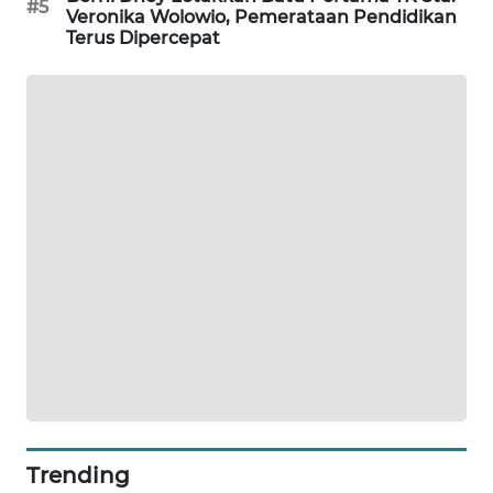
#5
Veronika Wolowio, Pemerataan Pendidikan
LKKI
Terus Dipercepat
KOPEKLIN
PORTAL
KONSUMEN
FORWAMKI
ALPERKLINAS
FORJASIDA
TAMBANG
NEWS
Trending
SITUNGIR