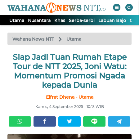
Utama
Nusantara
Khas
Serba-serbi
Labuan Bajo
Opi
WAHANA
Tutup
TV
Wahana News NTT
Utama
Siap Jadi Tuan Rumah Etape
UTAMA
Tour de NTT 2025, Joni Watu:
NUSANTARA
Momentum Promosi Ngada
kepada Dunia
KHAS
Elfrat Dhena - Utama
Kamis, 4 September 2025 - 10:13 WIB
SERBA-
SERBI
LABUAN