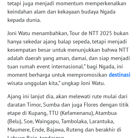
tetapi juga menjadi momentum memperkenalkan
BARAT
keindahan alam dan kekayaan budaya Ngada
kepada dunia.
WN
RIAU
Joni Watu menambahkan, Tour de NTT 2025 bukan
hanya sekedar ajang balap sepeda, tetapi menjadi
WN
kesempatan besar untuk menunjukkan bahwa NTT
SERAMBI
adalah daerah yang aman, damai, dan siap menjadi
WN
tuan rumah event internasional.” bagi Ngada, ini
JAMBI
moment berharga untuk mempromosikan
destinasi
wisata unggulan kita,” ungkap Joni Watu.
WN
SULTRA
Ajang ini lanjut dia, akan melewati rute mulai dari
daratan Timor, Sumba dan juga Flores dengan titik
WN
etape di Kupang, TTU (Kefamenanu), Atambua
NTB
(Belu), Soe, Waingapu, Tambolaka, Larantuka,
Maumere, Ende, Bajawa, Ruteng dan berakhir di
WN
Labuan Bajo, tandasnya.