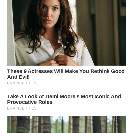
WN
PADANG
LAWAS
WN
SUMEDANG
WN
CIANJUR
WN
KEPULAUAN
SERIBU
WN
TANGERANG
WN
BINJAI