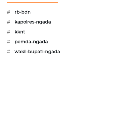
NEWS
#
rb-bdn
SIDIKALANG
#
kapolres-ngada
NEWS
#
kknt
SIBARAGAS
#
pemda-ngada
NEWS
#
wakil-bupati-ngada
METRO
SIANTAR
NEWS
METRO
MEDAN
NEWS
METRO
JAKARTA
NEWS