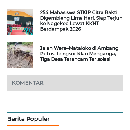
KELISTRIKAN
254 Mahasiswa STKIP Citra Bakti
Digembleng Lima Hari, Siap Terjun
WALINKI
ke Nagekeo Lewat KKNT
ID
Berdampak 2026
MAWAKA
ID
Jalan Were–Mataloko di Ambang
Putus! Longsor Kian Menganga,
Tiga Desa Terancam Terisolasi
MARTABAT
NET
KOMENTAR
PLN
WATCH
MKLI
Berita Populer
LPKKI