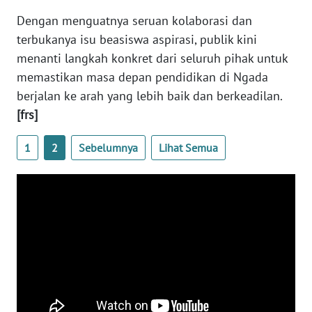
Dengan menguatnya seruan kolaborasi dan
WN
terbukanya isu beasiswa aspirasi, publik kini
JABAR
menanti langkah konkret dari seluruh pihak untuk
memastikan masa depan pendidikan di Ngada
WN
berjalan ke arah yang lebih baik dan berkeadilan.
BANTEN
[frs]
WN
1
2
Sebelumnya
Lihat Semua
NTT
WN
KEPRI
WN
PAPUA
WN
PAPUA