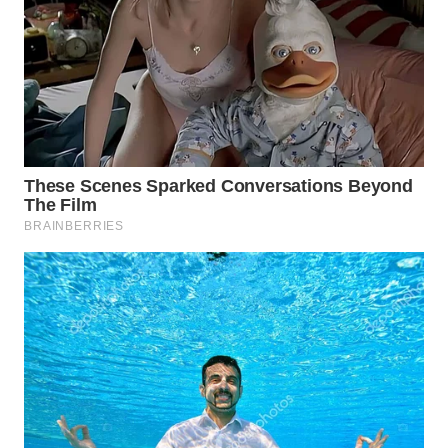
WN
LABUHANBATU
WN
TAPANULI
TENGAH
WN DELI
SERDANG
WN
TEBING
TINGGI
WN
PAKPAK
WN