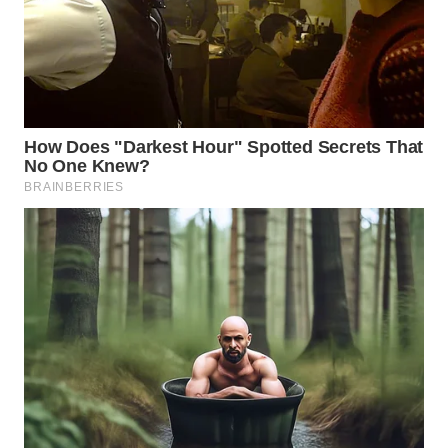
WN
PURWAKARTA
WN
PRIANGAN
TIMUR
WN
SEMARANG
WN
SOLO
WN
BOROBUDUR
WN