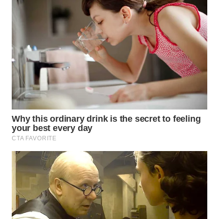
WN
CIREBON
WN
INDRAMAYU
WN
KUNINGAN
WN
MAJALENGKA
WN
SUBANG
WN
SUKABUMI