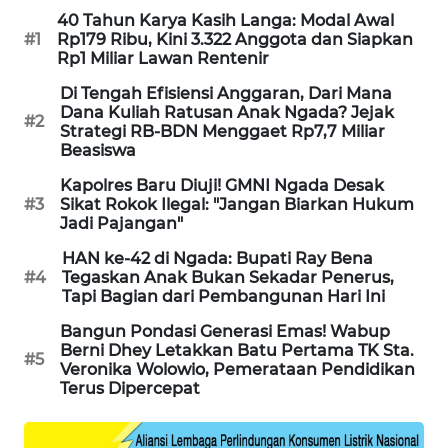
LKKI
40 Tahun Karya Kasih Langa: Modal Awal
#1
Rp179 Ribu, Kini 3.322 Anggota dan Siapkan
Rp1 Miliar Lawan Rentenir
KOPEKLIN
Di Tengah Efisiensi Anggaran, Dari Mana
Dana Kuliah Ratusan Anak Ngada? Jejak
#2
PORTAL
Strategi RB-BDN Menggaet Rp7,7 Miliar
KONSUMEN
Beasiswa
Kapolres Baru Diuji! GMNI Ngada Desak
FORWAMKI
#3
Sikat Rokok Ilegal: "Jangan Biarkan Hukum
Jadi Pajangan"
ALPERKLINAS
HAN ke-42 di Ngada: Bupati Ray Bena
#4
Tegaskan Anak Bukan Sekadar Penerus,
Tapi Bagian dari Pembangunan Hari Ini
FORJASIDA
Bangun Pondasi Generasi Emas! Wabup
Berni Dhey Letakkan Batu Pertama TK Sta.
TAMBANG
#5
Veronika Wolowio, Pemerataan Pendidikan
NEWS
Terus Dipercepat
SITUNGIR