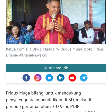
BAJO
OPINI
Informasi
INDEKS
BERITA
Ketua Komisi 3 DPRD Ngada, Wilfridus Muga. (Foto: Frans
Dhena/WahanaNews.co)
KONTAK
KAMI
Ikuti Kami di:
INFO
IKLAN
Fridus Muga bilang, untuk mendukung
TENTANG
penyelenggaraan pendidikan di SD, maka di
KAMI
periode pertama tahun 2026 ini, PDIP