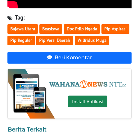
BARAT
Tag:
WN
RIAU
Bajawa Utara
Beasiswa
Dpc Pdip Ngada
Pip Aspirasi
Pip Reguler
Pip Versi Daerah
Wilfridus Muga
WN
SERAMBI
Beri Komentar
WN
JAMBI
WN
SULTRA
Install Aplikasi
WN
NTB
Berita Terkait
WN