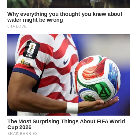
MADURA
WN
SURABAYA
WN
NATUNA
WN
BINTAN
WN
MANDALIKA
WN
LIKUPANG
WN