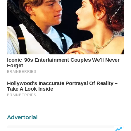
INFRASTRUKTUR
WAHANA
KONSUMEN
WAHANA
LISTRIK
WAHANA
TRAVEL
WAHANA
TV
WAHANANEWS
ID
Advertorial
WAHANANEWS