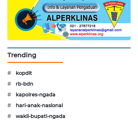
NEWS
SIDIKALANG
NEWS
SIBARAGAS
NEWS
Trending
METRO
SIANTAR
#
kopdit
NEWS
#
rb-bdn
METRO
#
kapolres-ngada
MEDAN
#
hari-anak-nasional
NEWS
#
wakil-bupati-ngada
METRO
JAKARTA
NEWS