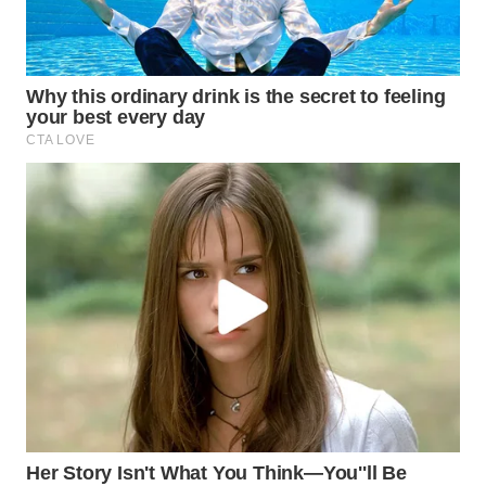
KARAWANG
WN
BEKASI
WN
BOGOR
WN
DEPOK
WN
TAPANULI
UTARA
WN
SAMOSIR