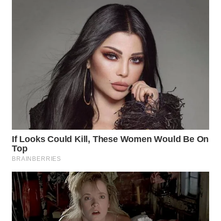
NIAS
WN
LANGKAT
WN
TAPANULI
SELATAN
WN
TANJUNG
LESUNG
WN
KARO
WN
SIMALUNGUN