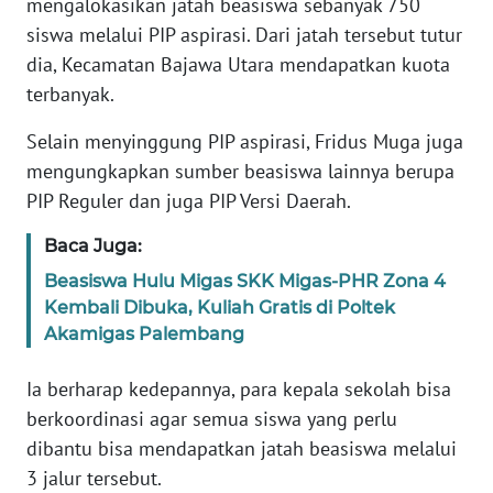
mengalokasikan jatah beasiswa sebanyak 750
PEDOMAN
MEDIA
siswa melalui PIP aspirasi. Dari jatah tersebut tutur
SIBER
dia, Kecamatan Bajawa Utara mendapatkan kuota
terbanyak.
REDAKSI
Selain menyinggung PIP aspirasi, Fridus Muga juga
KARIR
mengungkapkan sumber beasiswa lainnya berupa
PIP Reguler dan juga PIP Versi Daerah.
DISCLAIMER
Baca Juga:
Beasiswa Hulu Migas SKK Migas-PHR Zona 4
Wahana
News
Kembali Dibuka, Kuliah Gratis di Poltek
Regional
Akamigas Palembang
WN
Ia berharap kedepannya, para kepala sekolah bisa
SUMUT
berkoordinasi agar semua siswa yang perlu
dibantu bisa mendapatkan jatah beasiswa melalui
WN
3 jalur tersebut.
JAKARTA