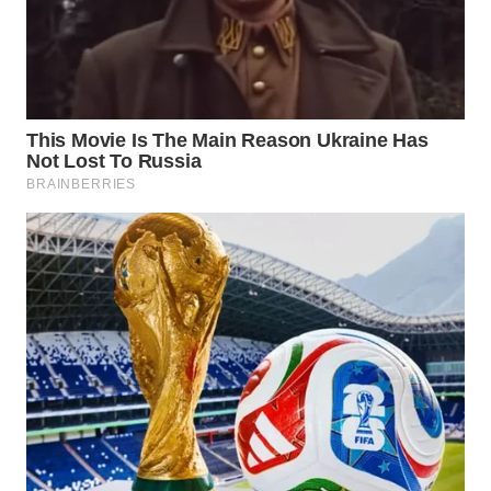
WN
KALTENG
WN
KALTARA
WN
KALSEL
WN
KALTIM
WN
SULSEL
WN
GORONTALO