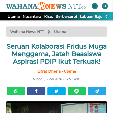
Utama
Nusantara
Khas
Serba-serbi
Labuan Bajo
Opi
WAHANA
Tutup
TV
Wahana News NTT
Utama
Seruan Kolaborasi Fridus Muga
UTAMA
Menggema, Jatah Beasiswa
NUSANTARA
Aspirasi PDIP Ikut Terkuak!
Elfrat Dhena - Utama
KHAS
Minggu, 3 Mei 2026 - 07:57 WIB
SERBA-
SERBI
LABUAN