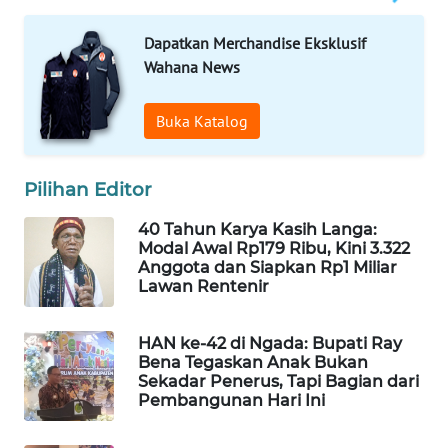
CO ID
Dapatkan Merchandise Eksklusif
WAHANANEWS
Wahana News
NET
Buka Katalog
WAHANA
SPORT
Pilihan Editor
WAHANA
UMKM
40 Tahun Karya Kasih Langa:
Modal Awal Rp179 Ribu, Kini 3.322
Anggota dan Siapkan Rp1 Miliar
WAHANA
Lawan Rentenir
SELEB
HAN ke-42 di Ngada: Bupati Ray
WAHANA
Bena Tegaskan Anak Bukan
PERSONA
Sekadar Penerus, Tapi Bagian dari
Pembangunan Hari Ini
WAHANA
OTOMOTIF