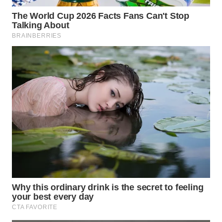
WN
SULUT
WN
MALUKU
WN
MALUT
WN
DAIRI
WN
DANAU
TOBA
WN