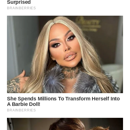
WN
PADANG
LAWAS
WN
SUMEDANG
WN
CIANJUR
WN
KEPULAUAN
SERIBU
WN
TANGERANG
WN
BINJAI