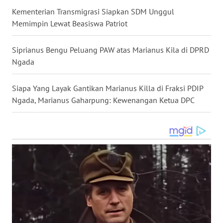
LAMPUNG
Kementerian Transmigrasi Siapkan SDM Unggul
Memimpin Lewat Beasiswa Patriot
WN
JATENG
Siprianus Bengu Peluang PAW atas Marianus Kila di DPRD
Ngada
WN
NUSANTARA
Siapa Yang Layak Gantikan Marianus Killa di Fraksi PDIP
Ngada, Marianus Gaharpung: Kewenangan Ketua DPC
WN
JOGJA
WN
JATIM
WN
BALI
WN
KALBAR