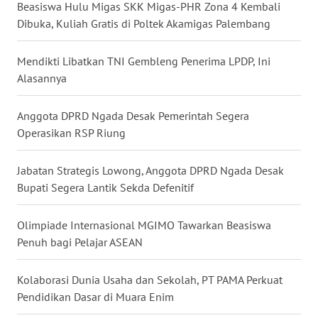
SULTENG
Beasiswa Hulu Migas SKK Migas-PHR Zona 4 Kembali
Dibuka, Kuliah Gratis di Poltek Akamigas Palembang
WN
SULBAR
Mendikti Libatkan TNI Gembleng Penerima LPDP, Ini
Alasannya
WN
BABEL
Anggota DPRD Ngada Desak Pemerintah Segera
Operasikan RSP Riung
WN
SUMBAR
Jabatan Strategis Lowong, Anggota DPRD Ngada Desak
Bupati Segera Lantik Sekda Defenitif
WN
SUMSEL
Olimpiade Internasional MGIMO Tawarkan Beasiswa
Penuh bagi Pelajar ASEAN
WN
BENGKULU
Kolaborasi Dunia Usaha dan Sekolah, PT PAMA Perkuat
Pendidikan Dasar di Muara Enim
WN