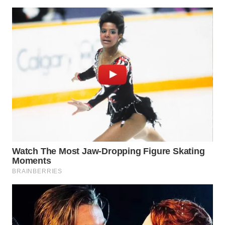
LABUANBAJO
WN
BORNEO
Wahana
Media
Group
WAHANA
NEWS
WAHANA
TANI
WAHANA
ADVOKAT
WAHANA