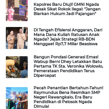
Kapolres Baru Diuji! GMNI Ngada
Desak Sikat Rokok Ilegal: "Jangan
WAHANA
Biarkan Hukum Jadi Pajangan"
HEALTH
Di Tengah Efisiensi Anggaran, Dari
WAHANA
Mana Dana Kuliah Ratusan Anak
DESA
Ngada? Jejak Strategi RB-BDN
WISATA
Menggaet Rp7,7 Miliar Beasiswa
LAPAK
Bangun Pondasi Generasi Emas!
WAHANA
Wabup Berni Dhey Letakkan Batu
Pertama TK Sta. Veronika Wolowio,
Pemerataan Pendidikan Terus
Wahana
Dipercepat
Network
Pecah Penantian Bertahun-Tahun!
KONSUMEN
Raymundus Bena Resmikan SMP
LISTRIK
Negeri Rawangkalo, Era Baru
Pendidikan di Pelosok Ngada
Dimulai
MASYARAKAT