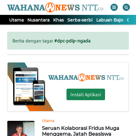
Utama
Nusantara
Khas
Serba-serbi
Labuan Bajo
Opi
WAHANA
Tutup
TV
Berita dengan tagar
#dpc-pdip-ngada
UTAMA
NUSANTARA
KHAS
Install Aplikasi
SERBA-
SERBI
Utama
Seruan Kolaborasi Fridus Muga
LABUAN
Menggema, Jatah Beasiswa