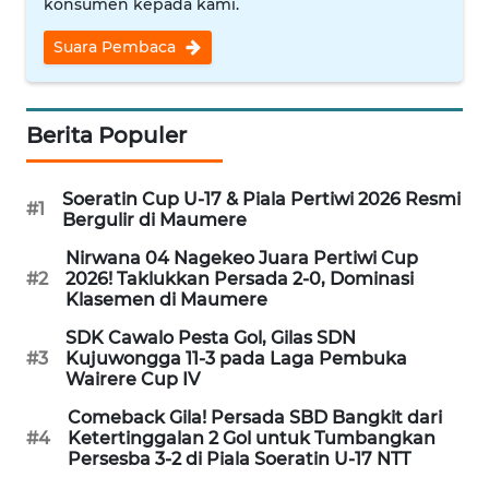
konsumen kepada kami.
PEDOMAN
MEDIA
Suara Pembaca
SIBER
REDAKSI
Berita Populer
KARIR
Soeratin Cup U-17 & Piala Pertiwi 2026 Resmi
#1
Bergulir di Maumere
DISCLAIMER
Nirwana 04 Nagekeo Juara Pertiwi Cup
#2
2026! Taklukkan Persada 2-0, Dominasi
Wahana
Klasemen di Maumere
News
Regional
SDK Cawalo Pesta Gol, Gilas SDN
#3
Kujuwongga 11-3 pada Laga Pembuka
Wairere Cup IV
WN
SUMUT
Comeback Gila! Persada SBD Bangkit dari
#4
Ketertinggalan 2 Gol untuk Tumbangkan
Persesba 3-2 di Piala Soeratin U-17 NTT
WN
JAKARTA