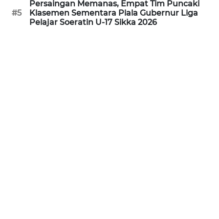
Persaingan Memanas, Empat Tim Puncaki
#5
Klasemen Sementara Piala Gubernur Liga
Pelajar Soeratin U-17 Sikka 2026
WN
JABAR
WN
BANTEN
WN
NTT
WN
KEPRI
WN
PAPUA
WN
PAPUA