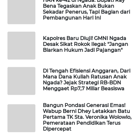
HAN ke-42 di Ngada: Bupati Ray
KELISTRIKAN
Bena Tegaskan Anak Bukan
Sekadar Penerus, Tapi Bagian dari
Pembangunan Hari Ini
WALINKI
ID
Kapolres Baru Diuji! GMNI Ngada
MAWAKA
Desak Sikat Rokok Ilegal: "Jangan
ID
Biarkan Hukum Jadi Pajangan"
MARTABAT
Di Tengah Efisiensi Anggaran, Dari
NET
Mana Dana Kuliah Ratusan Anak
Ngada? Jejak Strategi RB-BDN
Menggaet Rp7,7 Miliar Beasiswa
PLN
WATCH
Bangun Pondasi Generasi Emas!
Wabup Berni Dhey Letakkan Batu
MKLI
Pertama TK Sta. Veronika Wolowio,
Pemerataan Pendidikan Terus
LPKKI
Dipercepat