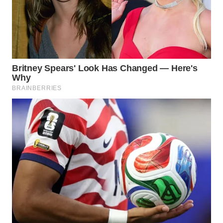
NIAS
WN
LANGKAT
WN
TAPANULI
SELATAN
WN
TANJUNG
LESUNG
WN
KARO
WN
SIMALUNGUN