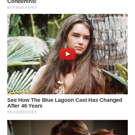
MADURA
WN
SURABAYA
WN
NATUNA
WN
BINTAN
WN
MANDALIKA
WN
LIKUPANG
WN