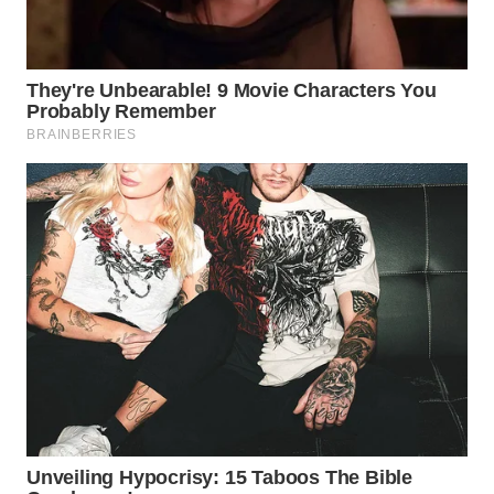
WN
PURWAKARTA
WN
PRIANGAN
TIMUR
WN
SEMARANG
WN
SOLO
WN
BOROBUDUR
WN