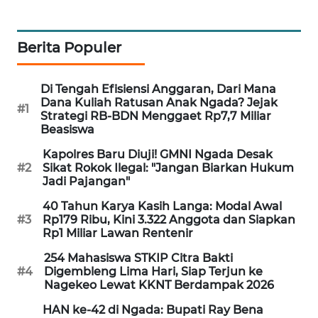
NEWS
SIDIKALANG
Berita Populer
NEWS
Di Tengah Efisiensi Anggaran, Dari Mana
SIBARAGAS
Dana Kuliah Ratusan Anak Ngada? Jejak
NEWS
#1
Strategi RB-BDN Menggaet Rp7,7 Miliar
Beasiswa
METRO
Kapolres Baru Diuji! GMNI Ngada Desak
SIANTAR
#2
Sikat Rokok Ilegal: "Jangan Biarkan Hukum
NEWS
Jadi Pajangan"
40 Tahun Karya Kasih Langa: Modal Awal
METRO
#3
Rp179 Ribu, Kini 3.322 Anggota dan Siapkan
MEDAN
Rp1 Miliar Lawan Rentenir
NEWS
254 Mahasiswa STKIP Citra Bakti
#4
Digembleng Lima Hari, Siap Terjun ke
METRO
Nagekeo Lewat KKNT Berdampak 2026
JAKARTA
HAN ke-42 di Ngada: Bupati Ray Bena
NEWS