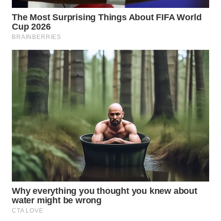
WN
LABUHANBATU
WN
TAPANULI
TENGAH
WN DELI
SERDANG
WN
TEBING
TINGGI
WN
PAKPAK
WN