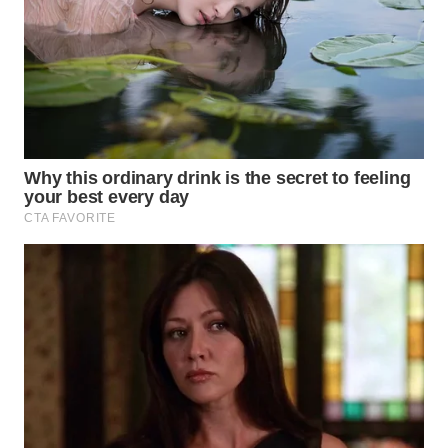
WN
CIREBON
WN
INDRAMAYU
WN
KUNINGAN
WN
MAJALENGKA
WN
SUBANG
WN
SUKABUMI