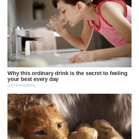
LABUANBAJO
WN
BORNEO
Wahana
Media
Group
WAHANA
NEWS
WAHANA
TANI
WAHANA
ADVOKAT
WAHANA