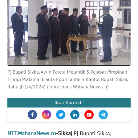
BAJO
OPINI
Informasi
INDEKS
BERITA
KONTAK
Pj Bupati Sikka, Alvin Parera Melantik 5 Pejabat Pimpinan
KAMI
Tinggi Pratama di aula Egon lantai 3 Kantor Bupati Sikka,
Rabu (03/4/2024). (Foto: Frans WahanaNews.co)
INFO
IKLAN
Ikuti Kami di:
TENTANG
KAMI
NTT.WahanaNews.co
-Sikka|
Pj Bupati Sikka,