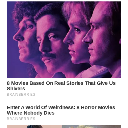
KARAWANG
WN
BEKASI
WN
BOGOR
WN
DEPOK
WN
TAPANULI
UTARA
WN
SAMOSIR