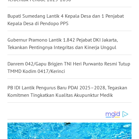
Bupati Sumedang Lantik 4 Kepala Desa dan 1 Penjabat
WN
KALTENG
Kepala Desa di Pendopo PPS
WN
Gubernur Pramono Lantik 1.842 Pejabat DKI Jakarta,
KALTARA
Tekankan Pentingnya Integritas dan Kinerja Unggul
WN
Danrem 042/Gapu Brigjen TNI Heri Purwanto Resmi Tutup
KALSEL
TMMD Kodim 0417/Kerinci
WN
PB IDI Lantik Pengurus Baru PDAI 2025–2028, Tegaskan
KALTIM
Komitmen Tingkatkan Kualitas Akupunktur Medik
WN
SULSEL
WN
GORONTALO