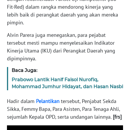
BARAT
Fit-Red) dalam rangka mendorong kinerja yang
lebih baik di perangkat daerah yang akan mereka
WN
pimpin.
RIAU
Alvin Parera juga menegaskan, para pejabat
WN
tersebut mesti mampu menyelesaikan Indikator
SERAMBI
Kinerja Utama (IKU) dari Perangkat Daerah yang
dipimpinnya.
WN
JAMBI
Baca Juga:
Prabowo Lantik Hanif Faisol Nurofiq,
WN
Mohammad Jumhur Hidayat, dan Hasan Nasbi
SULTRA
Hadir dalam
Pelantikan
tersebut, Penjabat Sekda
WN
Sikka, Femmy Bapa, Para Asisten, Para Tenaga Ahli,
NTB
sejumlah Kepala OPD, serta undangan lainnya.
[frs]
WN