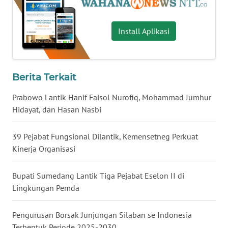
LAMPUNG
WN
Install Aplikasi
JATENG
WN
Berita Terkait
NUSANTARA
Prabowo Lantik Hanif Faisol Nurofiq, Mohammad Jumhur
WN
Hidayat, dan Hasan Nasbi
JOGJA
39 Pejabat Fungsional Dilantik, Kemensetneg Perkuat
WN
Kinerja Organisasi
JATIM
Bupati Sumedang Lantik Tiga Pejabat Eselon II di
WN
Lingkungan Pemda
BALI
Pengurusan Borsak Junjungan Silaban se Indonesia
WN
Terbentuk Periode 2025-2030
KALBAR