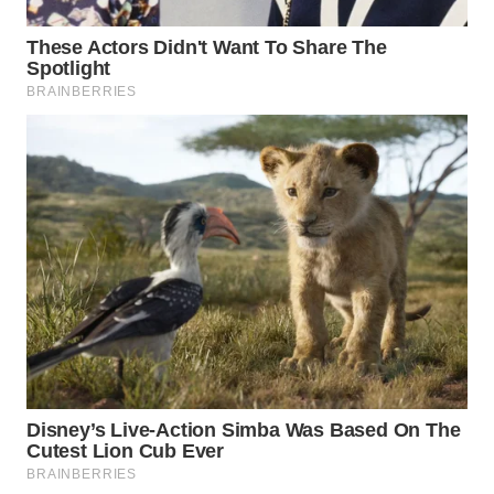
CO ID
WAHANANEWS
NET
WAHANA
SPORT
WAHANA
UMKM
WAHANA
SELEB
WAHANA
PERSONA
WAHANA
OTOMOTIF