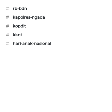
#
rb-bdn
ENERGI
NEWS
#
kapolres-ngada
#
kopdit
CILEUNGSI
NEWS
#
kknt
#
hari-anak-nasional
BERKAT
NEWS
BERAMPU
NEWS
ANUGERAH
NEWS
AKHLAK
ID