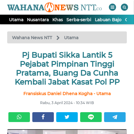
Utama
Nusantara
Khas
Serba-serbi
Labuan Bajo
Opi
WAHANA
Tutup
TV
Wahana News NTT
Utama
Pj Bupati Sikka Lantik 5
UTAMA
Pejabat Pimpinan Tinggi
NUSANTARA
Pratama, Buang Da Cunha
Kembali Jabat Kasat Pol PP
KHAS
Fransiskus Daniel Dhena Kogha - Utama
Rabu, 3 April 2024 - 10:34 WIB
SERBA-
SERBI
LABUAN