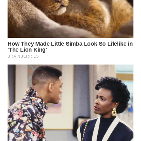
INFRASTRUKTUR
WAHANA
KONSUMEN
WAHANA
LISTRIK
WAHANA
TRAVEL
WAHANA
TV
WAHANANEWS
ID
WAHANANEWS