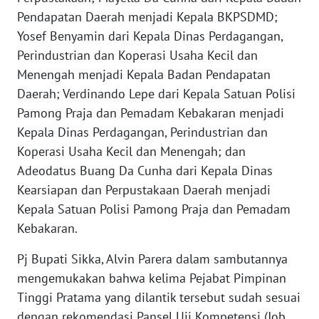
Pendapatan Daerah menjadi Kepala BKPSDMD;
WN
Yosef Benyamin dari Kepala Dinas Perdagangan,
JABAR
Perindustrian dan Koperasi Usaha Kecil dan
Menengah menjadi Kepala Badan Pendapatan
WN
Daerah; Verdinando Lepe dari Kepala Satuan Polisi
BANTEN
Pamong Praja dan Pemadam Kebakaran menjadi
Kepala Dinas Perdagangan, Perindustrian dan
WN
Koperasi Usaha Kecil dan Menengah; dan
NTT
Adeodatus Buang Da Cunha dari Kepala Dinas
Kearsiapan dan Perpustakaan Daerah menjadi
WN
KEPRI
Kepala Satuan Polisi Pamong Praja dan Pemadam
Kebakaran.
WN
Pj Bupati Sikka, Alvin Parera dalam sambutannya
PAPUA
mengemukakan bahwa kelima Pejabat Pimpinan
Tinggi Pratama yang dilantik tersebut sudah sesuai
WN
PAPUA
dengan rekomendasi Pansel Uji Kompetensi (Job