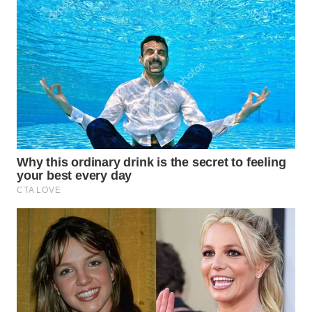
WN
SULUT
WN
MALUKU
WN
MALUT
WN
DAIRI
WN
DANAU
TOBA
WN