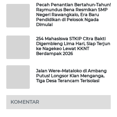
Pecah Penantian Bertahun-Tahun!
LKKI
Raymundus Bena Resmikan SMP
Negeri Rawangkalo, Era Baru
KOPEKLIN
Pendidikan di Pelosok Ngada
Dimulai
PORTAL
KONSUMEN
254 Mahasiswa STKIP Citra Bakti
Digembleng Lima Hari, Siap Terjun
ke Nagekeo Lewat KKNT
FORWAMKI
Berdampak 2026
ALPERKLINAS
Jalan Were–Mataloko di Ambang
Putus! Longsor Kian Menganga,
FORJASIDA
Tiga Desa Terancam Terisolasi
TAMBANG
NEWS
KOMENTAR
SITUNGIR