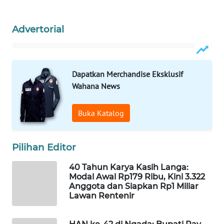
WAHANA
Advertorial
HEALTH
WAHANA
Dapatkan Merchandise Eksklusif
DESA
WISATA
Wahana News
LAPAK
Buka Katalog
WAHANA
Pilihan Editor
Wahana
Network
40 Tahun Karya Kasih Langa:
Modal Awal Rp179 Ribu, Kini 3.322
KONSUMEN
Anggota dan Siapkan Rp1 Miliar
LISTRIK
Lawan Rentenir
MASYARAKAT