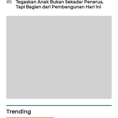
#5
Tegaskan Anak Bukan Sekadar Penerus,
Tapi Bagian dari Pembangunan Hari Ini
KRT
NEWS
KARING
NEWS
JURNAL
MARITIM
HUMBANG
NEWS
GARONGGANG
NEWS
FISUELRI
Trending
ID