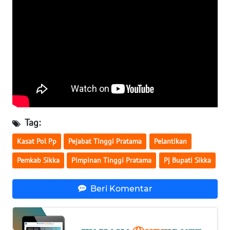
SULTENG
WN
SULBAR
WN
BABEL
WN
SUMBAR
Tag:
Kasat Pol Pp
Pejabat Tinggi Pratama
Pelantikan
WN
SUMSEL
Pemkab Sikka
Pimpinan Tinggi Pratama
Pj Bupati Sikka
WN
Beri Komentar
BENGKULU
WN