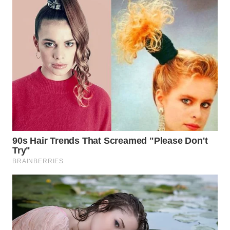
WN
PADANG
LAWAS
WN
SUMEDANG
WN
CIANJUR
WN
KEPULAUAN
SERIBU
WN
TANGERANG
WN
BINJAI