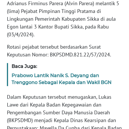
PEDOMAN
Adrianus Firminus Parera (Alvin Parera) melantik 5
MEDIA
(lima) Pejabat Pimpinan Tinggi Pratama di
SIBER
Lingkungan Pemerintah Kabupaten Sikka di aula
Egon lantai 3 Kantor Bupati Sikka, pada Rabu
REDAKSI
(03/4/2024).
KARIR
Rotasi pejabat tersebut berdasarkan Surat
Keputusan Nomor: BKPSDMD.821.22/57/2024.
DISCLAIMER
Baca Juga:
Wahana
Prabowo Lantik Nanik S. Deyang dan
News
Trenggono Sebagai Kepala dan Wakil BGN
Regional
Dalam Keputusan tersebut menugaskan, Lukas
WN
Lawe dari Kepala Badan Kepegawaian dan
SUMUT
Pengembangan Sumber Daya Manusia Daerah
(BKPSDMD) menjadi Kepala Dinas Kearsipan dan
WN
JAKARTA
Perpustakaan; Mayella Da Cunha dari Kepala Badan