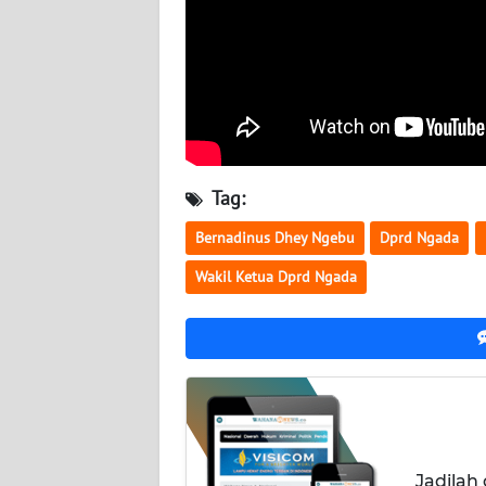
WN
KALTENG
WN
KALTARA
WN
Tag:
KALSEL
Bernadinus Dhey Ngebu
Dprd Ngada
WN
Wakil Ketua Dprd Ngada
KALTIM
WN
SULSEL
WN
GORONTALO
Jadilah