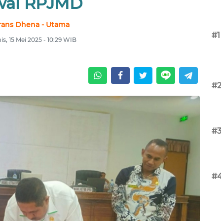
wal RPJMD
rans Dhena - Utama
#1
s, 15 Mei 2025 - 10:29 WIB
#
#
#