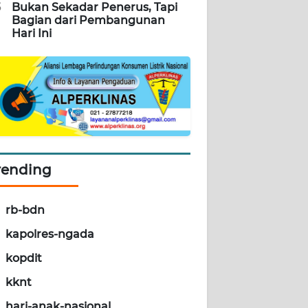
5
Bukan Sekadar Penerus, Tapi
Bagian dari Pembangunan
Hari Ini
rending
rb-bdn
kapolres-ngada
kopdit
kknt
hari-anak-nasional