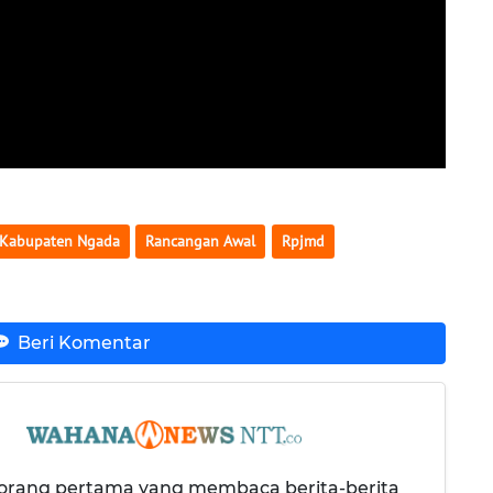
Kabupaten Ngada
Rancangan Awal
Rpjmd
Beri Komentar
 orang pertama yang membaca berita-berita