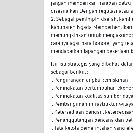
jangan memberikan harapan palsu k
WN
disesuaikan Dengan regulasi atau a
SULBAR
2. Sebagai pemimpin daerah, kami
Kabupaten Ngada Memberhentikan pa
WN
memungkinkan untuk mengakomodir
BABEL
caranya agar para honorer yang te
mendapatkan lapangan pekerjaan b
WN
SUMBAR
Isu-isu strategis yang dibahas d
sebagai berikut;
WN
-. Pengurangan angka kemiskinan
SUMSEL
-. Peningkatan pertumbuhan ekonom
-. Peningkatan kualitas sumber day
WN
BENGKULU
-. Pembangunan infrastruktur wilay
-. Ketersediaan pangan, ketersediaa
WN
-. Penanggulangan bencana dan pel
LAMPUNG
-. Tata kelola pemerintahan yang efe