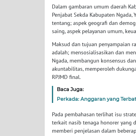
Dalam gambaran umum daerah Kabu
WN
Penjabat Sekda Kabupaten Ngada, Y
RIAU
tentang; aspek geografi dan demogr
saing, aspek pelayanan umum, keua
WN
SERAMBI
Maksud dan tujuan penyampaian r
adalah; mensosialisasikan dan me
WN
Ngada, membangun konsensus dan 
JAMBI
akuntabilitas, memperoleh dukung
RPJMD final.
WN
SULTRA
Baca Juga:
Perkada: Anggaran yang Terbata
WN
NTB
Pada pembahasan terlihat isu stra
WN
terkait nasib tenaga honorer yang
SULTENG
memberi penjelasan dalam beberapa 