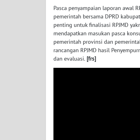
WN
Pasca penyampaian laporan awal 
JATENG
pemerintah bersama DPRD kabupat
penting untuk finalisasi RPJMD yakni
WN
mendapatkan masukan pasca konsult
NUSANTARA
pemerintah provinsi dan pemerintah
rancangan RPJMD hasil Penyempurna
WN
dan evaluasi.
[frs]
JOGJA
WN
JATIM
WN
BALI
WN
KALBAR