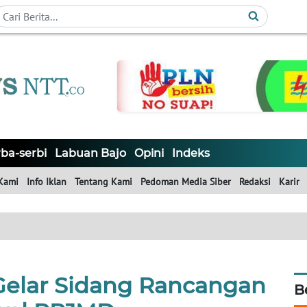
ba-serbi
Labuan Bajo
Opini
Indeks
Kami
Info Iklan
Tentang Kami
Pedoman Media Siber
Redaksi
Karir
elar Sidang Rancangan
B