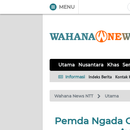
MENU
WAHANA
Tutup
TV
UTAMA
NUSANTARA
Utama
Nusantara
Khas
Ser
KHAS
Informasi
Indeks Berita
Kontak 
SERBA-
Wahana News NTT
Utama
SERBI
LABUAN
Pemda Ngada G
BAJO