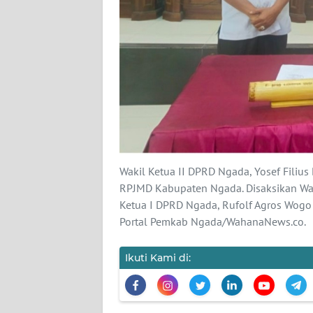
SIBER
REDAKSI
KARIR
DISCLAIMER
Wahana
News
Wakil Ketua II DPRD Ngada, Yosef Filiu
Regional
RPJMD Kabupaten Ngada. Disaksikan Waki
Ketua I DPRD Ngada, Rufolf Agros Wogo 
WN
Portal Pemkab Ngada/WahanaNews.co.
SUMUT
Ikuti Kami di:
WN
JAKARTA