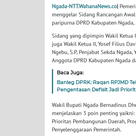
WN
Ngada-NTT.WahanaNews.co
|
Pemeri
JABAR
menggelar Sidang Rancangan Awal 
paripurna DPRD Kabupaten Ngada, 
WN
BANTEN
Sidang yang dipimpin Wakil Ketua I
juga Wakil Ketua II, Yosef Filius D
WN
Ngebu, S.P, Penjabat Sekda Ngada, 
NTT
Anggota DPRD Kabupaten Ngada da
WN
Baca Juga:
KEPRI
Banleg DPRK: Raqan RPJMD Tela
Pengentasan Defisit Jadi Priori
WN
PAPUA
Wakil Bupati Ngada Bernadinus Dh
menjelaskan 3 poin penting yaikni
WN
Prioritas Pembangunan Daerah, Pro
PAPUA
Penyelenggaraan Pemerintah.
BARAT