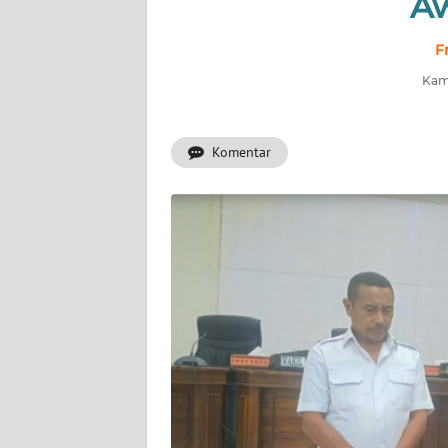
A
OPINI
F
Informasi
Kami
INDEKS
BERITA
Komentar
KONTAK
KAMI
INFO
IKLAN
TENTANG
KAMI
PEDOMAN
MEDIA