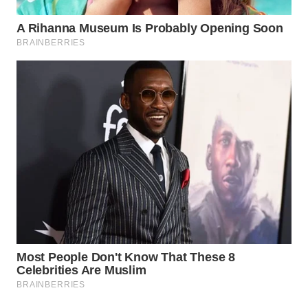
CO ID
WAHANANEWS
NET
WAHANA
SPORT
WAHANA
UMKM
WAHANA
SELEB
WAHANA
PERSONA
WAHANA
OTOMOTIF