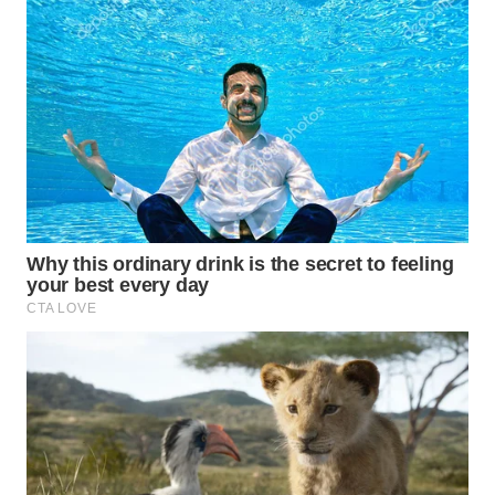
LABUANBAJO
WN
BORNEO
Wahana
Media
Group
WAHANA
NEWS
WAHANA
TANI
WAHANA
ADVOKAT
WAHANA