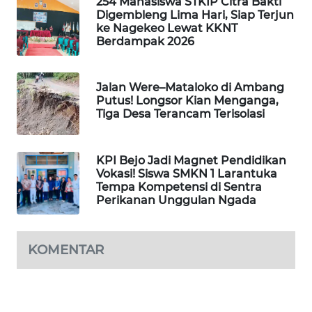
254 Mahasiswa STKIP Citra Bakti
NEWS
Digembleng Lima Hari, Siap Terjun
ke Nagekeo Lewat KKNT
SIDIKALANG
Berdampak 2026
NEWS
Jalan Were–Mataloko di Ambang
SIBARAGAS
Putus! Longsor Kian Menganga,
NEWS
Tiga Desa Terancam Terisolasi
METRO
SIANTAR
KPI Bejo Jadi Magnet Pendidikan
NEWS
Vokasi! Siswa SMKN 1 Larantuka
Tempa Kompetensi di Sentra
Perikanan Unggulan Ngada
METRO
MEDAN
NEWS
KOMENTAR
METRO
JAKARTA
NEWS