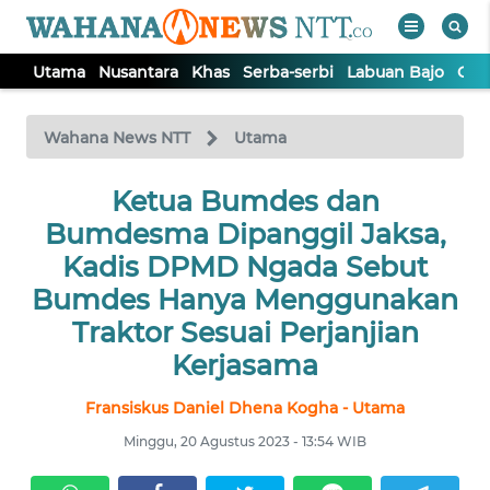
Utama
Nusantara
Khas
Serba-serbi
Labuan Bajo
Opi
WAHANA
Tutup
TV
Wahana News NTT
Utama
Ketua Bumdes dan
UTAMA
Bumdesma Dipanggil Jaksa,
NUSANTARA
Kadis DPMD Ngada Sebut
Bumdes Hanya Menggunakan
KHAS
Traktor Sesuai Perjanjian
Kerjasama
SERBA-
SERBI
Fransiskus Daniel Dhena Kogha - Utama
Minggu, 20 Agustus 2023 - 13:54 WIB
LABUAN