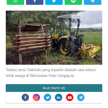
BAJO
OPINI
Informasi
INDEKS
BERITA
KONTAK
KAMI
Traktor Jenis Trakindo yang diparkir disalah satu kebun
INFO
milik warga di Wolomeze. Foto: Sergap.id.
IKLAN
Ikuti Kami di:
TENTANG
KAMI