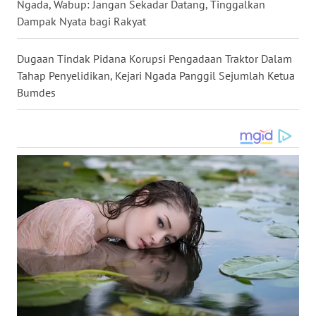
Ngada, Wabup: Jangan Sekadar Datang, Tinggalkan
NIAS
Dampak Nyata bagi Rakyat
WN
Dugaan Tindak Pidana Korupsi Pengadaan Traktor Dalam
LANGKAT
Tahap Penyelidikan, Kejari Ngada Panggil Sejumlah Ketua
Bumdes
WN
TAPANULI
SELATAN
WN
TANJUNG
LESUNG
WN
KARO
WN
SIMALUNGUN