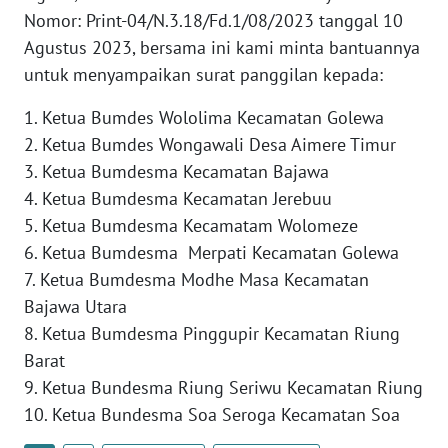
SULTENG
Nomor: Print-04/N.3.18/Fd.1/08/2023 tanggal 10
Agustus 2023, bersama ini kami minta bantuannya
WN
untuk menyampaikan surat panggilan kepada:
SULBAR
1. Ketua Bumdes Wololima Kecamatan Golewa
WN
2. Ketua Bumdes Wongawali Desa Aimere Timur
BABEL
3. Ketua Bumdesma Kecamatan Bajawa
4. Ketua Bumdesma Kecamatan Jerebuu
WN
5. Ketua Bumdesma Kecamatam Wolomeze
SUMBAR
6. Ketua Bumdesma Merpati Kecamatan Golewa
7. Ketua Bumdesma Modhe Masa Kecamatan
WN
SUMSEL
Bajawa Utara
8. Ketua Bumdesma Pinggupir Kecamatan Riung
WN
Barat
BENGKULU
9. Ketua Bundesma Riung Seriwu Kecamatan Riung
10. Ketua Bundesma Soa Seroga Kecamatan Soa
WN