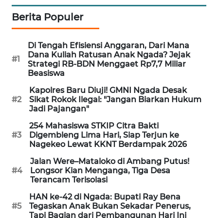
Berita Populer
KRT
NEWS
Di Tengah Efisiensi Anggaran, Dari Mana
Dana Kuliah Ratusan Anak Ngada? Jejak
KARING
#1
Strategi RB-BDN Menggaet Rp7,7 Miliar
NEWS
Beasiswa
Kapolres Baru Diuji! GMNI Ngada Desak
JURNAL
#2
Sikat Rokok Ilegal: "Jangan Biarkan Hukum
MARITIM
Jadi Pajangan"
254 Mahasiswa STKIP Citra Bakti
HUMBANG
#3
Digembleng Lima Hari, Siap Terjun ke
NEWS
Nagekeo Lewat KKNT Berdampak 2026
Jalan Were–Mataloko di Ambang Putus!
GARONGGANG
#4
Longsor Kian Menganga, Tiga Desa
NEWS
Terancam Terisolasi
HAN ke-42 di Ngada: Bupati Ray Bena
FISUELRI
#5
Tegaskan Anak Bukan Sekadar Penerus,
ID
Tapi Bagian dari Pembangunan Hari Ini