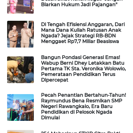
Biarkan Hukum Jadi Pajangan"
LKKI
KOPEKLIN
Di Tengah Efisiensi Anggaran, Dari
Mana Dana Kuliah Ratusan Anak
Ngada? Jejak Strategi RB-BDN
PORTAL
Menggaet Rp7,7 Miliar Beasiswa
KONSUMEN
Bangun Pondasi Generasi Emas!
FORWAMKI
Wabup Berni Dhey Letakkan Batu
Pertama TK Sta. Veronika Wolowio,
Pemerataan Pendidikan Terus
ALPERKLINAS
Dipercepat
FORJASIDA
Pecah Penantian Bertahun-Tahun!
Raymundus Bena Resmikan SMP
Negeri Rawangkalo, Era Baru
TAMBANG
Pendidikan di Pelosok Ngada
NEWS
Dimulai
SITUNGIR