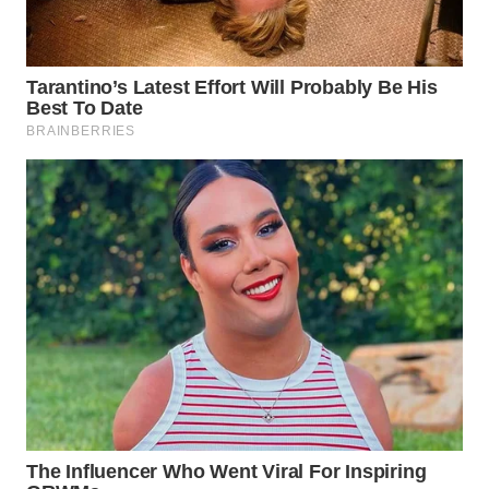
WN
PURWAKARTA
WN
PRIANGAN
TIMUR
WN
SEMARANG
WN
SOLO
WN
BOROBUDUR
WN