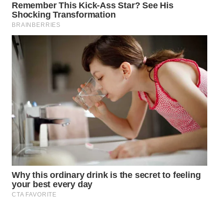
WAHANA
HEALTH
WAHANA
DESA
WISATA
LAPAK
WAHANA
Wahana
Network
KONSUMEN
LISTRIK
MASYARAKAT