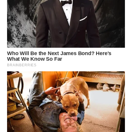
WN
CIREBON
WN
INDRAMAYU
WN
KUNINGAN
WN
MAJALENGKA
WN
SUBANG
WN
SUKABUMI