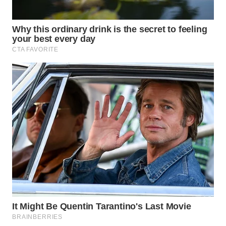
WN
LABUHANBATU
WN
TAPANULI
TENGAH
WN DELI
SERDANG
WN
TEBING
TINGGI
WN
PAKPAK
WN