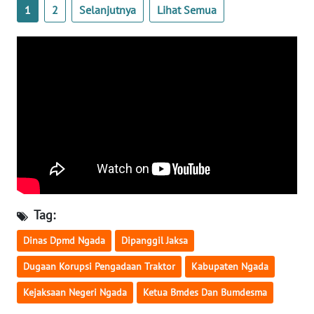
LAMPUNG
1
2
Selanjutnya
Lihat Semua
WN
JATENG
WN
NUSANTARA
WN
JOGJA
WN
JATIM
Tag:
Dinas Dpmd Ngada
Dipanggil Jaksa
WN
BALI
Dugaan Korupsi Pengadaan Traktor
Kabupaten Ngada
Kejaksaan Negeri Ngada
Ketua Bmdes Dan Bumdesma
WN
KALBAR