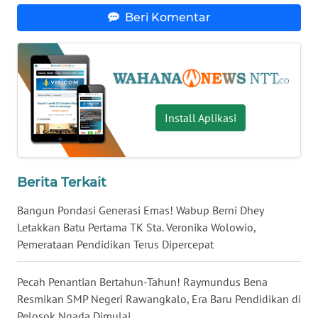
Beri Komentar
WN
KALTENG
WN
KALTARA
Install Aplikasi
WN
KALSEL
Berita Terkait
WN
KALTIM
Bangun Pondasi Generasi Emas! Wabup Berni Dhey
Letakkan Batu Pertama TK Sta. Veronika Wolowio,
Pemerataan Pendidikan Terus Dipercepat
WN
SULSEL
Pecah Penantian Bertahun-Tahun! Raymundus Bena
Resmikan SMP Negeri Rawangkalo, Era Baru Pendidikan di
WN
GORONTALO
Pelosok Ngada Dimulai