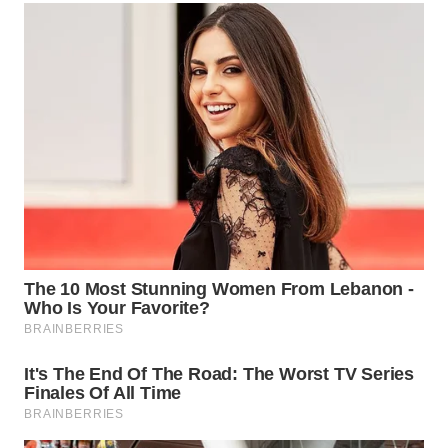
KARAWANG
WN
BEKASI
WN
BOGOR
WN
DEPOK
WN
TAPANULI
UTARA
WN
SAMOSIR