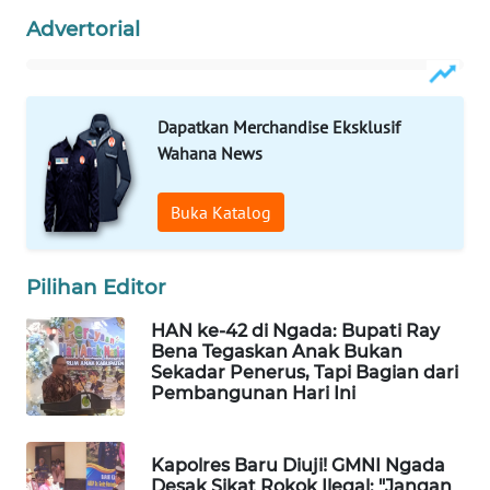
KELISTRIKAN
Advertorial
WALINKI
ID
Dapatkan Merchandise Eksklusif
Wahana News
MAWAKA
ID
Buka Katalog
MARTABAT
NET
Pilihan Editor
PLN
HAN ke-42 di Ngada: Bupati Ray
WATCH
Bena Tegaskan Anak Bukan
Sekadar Penerus, Tapi Bagian dari
Pembangunan Hari Ini
MKLI
LPKKI
Kapolres Baru Diuji! GMNI Ngada
Desak Sikat Rokok Ilegal: "Jangan