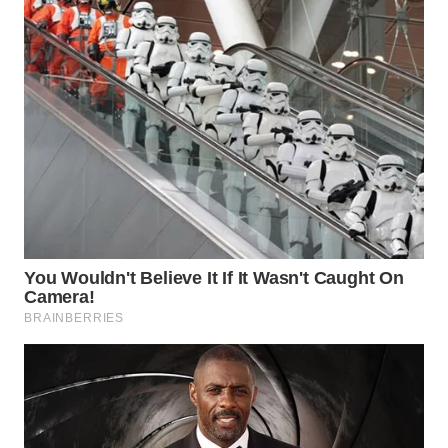
WN
PADANG
LAWAS
WN
SUMEDANG
WN
CIANJUR
WN
KEPULAUAN
SERIBU
WN
TANGERANG
WN
BINJAI