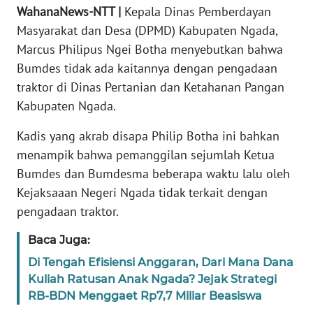
PEDOMAN
WahanaNews-NTT |
Kepala Dinas Pemberdayan
MEDIA
Masyarakat dan Desa (DPMD) Kabupaten Ngada,
SIBER
Marcus Philipus Ngei Botha menyebutkan bahwa
Bumdes tidak ada kaitannya dengan pengadaan
REDAKSI
traktor di Dinas Pertanian dan Ketahanan Pangan
Kabupaten Ngada.
KARIR
Kadis yang akrab disapa Philip Botha ini bahkan
DISCLAIMER
menampik bahwa pemanggilan sejumlah Ketua
Bumdes dan Bumdesma beberapa waktu lalu oleh
Wahana
Kejaksaaan Negeri Ngada tidak terkait dengan
News
Regional
pengadaan traktor.
Baca Juga:
WN
SUMUT
Di Tengah Efisiensi Anggaran, Dari Mana Dana
Kuliah Ratusan Anak Ngada? Jejak Strategi
WN
RB-BDN Menggaet Rp7,7 Miliar Beasiswa
JAKARTA