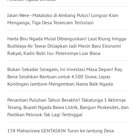
WN
Jalan Were–Mataloko di Ambang Putus! Longsor Kian
SULUT
Menganga, Tiga Desa Terancam Terisolasi
WN
Harta Biru Ngada Mulai Dibangunkan! Laut Riung hingga
MALUKU
Budidaya Air Tawar Disiapkan Jadi Mesin Baru Ekonomi
Rakyat, Kadis Bobi Isu: Potensinya Luar Biasa
WN
MALUT
Bukan Sekadar Seragam, Ini Investasi Masa Depan! Ray
Bena Serahkan Bantuan untuk 4.500 Siswa, Lepas
WN
Kontingen Jambore Mengemban Nama Baik Ngada
DAIRI
Penantian Puluhan Tahun Berakhir! Takatunga 1 Akhirnya
WN
Terang, Bupati Ngada Bawa Listrik, Bangun Poskesdes, dan
DANAU
Pastikan Pelosok Tak Lagi Tertinggal
TOBA
158 Mahasiswa GENTASKIN Turun ke Jantung Desa
WN