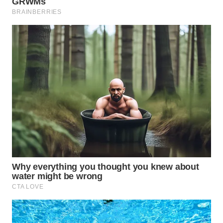
MADURA
WN
SURABAYA
WN
NATUNA
WN
BINTAN
WN
MANDALIKA
WN
LIKUPANG
WN