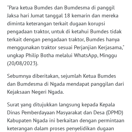
"Para ketua Bumdes dan Bumdesma di panggil
WN
Jaksa hari Jumat tanggal 18 kemarin dan mereka
JABAR
diminta keterangan terkait dugaan korupsi
pengadaan traktor, untuk di ketahui Bumdes tidak
WN
terkait dengan pengadaan traktor, Bumdes hanya
BANTEN
menggunakan traktor sesuai Perjanjian Kerjasama,"
ungkap Philip Botha melalui WhatsApp, Minggu
WN
(20/08/2023).
NTT
Sebumnya diberitakan, sejumlah Ketua Bumdes
WN
dan Bumdesma di Ngada mendapat panggilan dari
KEPRI
Kejaksaan Negeri Ngada.
WN
Surat yang ditujukkan langsung kepada Kepala
PAPUA
Dinas Pemberdayaan Masyarakat dan Desa (DPMD)
Kabupaten Ngada ini berkaitan dengan permintaan
WN
keterangan dalam proses penyelidikan dugaan
PAPUA