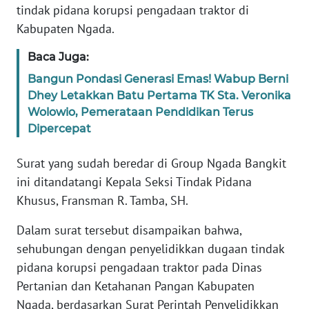
BARAT
tindak pidana korupsi pengadaan traktor di
Kabupaten Ngada.
WN
Baca Juga:
RIAU
Bangun Pondasi Generasi Emas! Wabup Berni
WN
Dhey Letakkan Batu Pertama TK Sta. Veronika
SERAMBI
Wolowio, Pemerataan Pendidikan Terus
Dipercepat
WN
JAMBI
Surat yang sudah beredar di Group Ngada Bangkit
ini ditandatangi Kepala Seksi Tindak Pidana
WN
Khusus, Fransman R. Tamba, SH.
SULTRA
Dalam surat tersebut disampaikan bahwa,
sehubungan dengan penyelidikkan dugaan tindak
WN
NTB
pidana korupsi pengadaan traktor pada Dinas
Pertanian dan Ketahanan Pangan Kabupaten
WN
Ngada, berdasarkan Surat Perintah Penyelidikkan