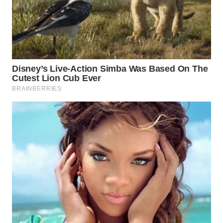
INFRASTRUKTUR
WAHANA
KONSUMEN
WAHANA
LISTRIK
WAHANA
TRAVEL
WAHANA
TV
WAHANANEWS
ID
WAHANANEWS