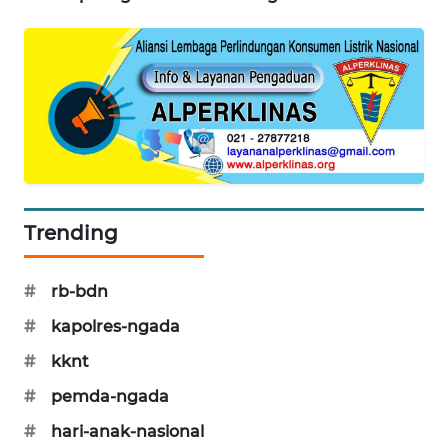
ENERGI
NEWS
CILEUNGSI
NEWS
BERKAT
NEWS
Trending
BERAMPU
NEWS
#
rb-bdn
#
kapolres-ngada
ANUGERAH
NEWS
#
kknt
#
pemda-ngada
AKHLAK
ID
#
hari-anak-nasional