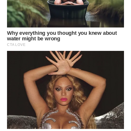
KARAWANG
WN
BEKASI
WN
BOGOR
WN
DEPOK
WN
TAPANULI
UTARA
WN
SAMOSIR