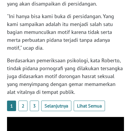
yang akan disampaikan di persidangan.
BARAT
"Ini hanya bisa kami buka di persidangan. Yang
WN
kami sampaikan adalah itu menjadi salah satu
RIAU
bagian memunculkan motif karena tidak serta
merta perbuatan pidana terjadi tanpa adanya
WN
SERAMBI
motif," ucap dia.
Berdasarkan pemeriksaan psikologi, kata Roberto,
WN
tindak pidana pornografi yang dilakukan tersangka
JAMBI
juga didasarkan motif dorongan hasrat seksual
yang menyimpang dengan gemar memamerkan
WN
SULTRA
alat vitalnya di tempat publik.
WN
1
2
3
Selanjutnya
Lihat Semua
NTB
WN