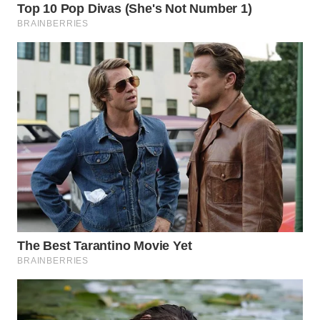
WN
PADANG
LAWAS
WN
SUMEDANG
WN
CIANJUR
WN
KEPULAUAN
SERIBU
WN
TANGERANG
WN
BINJAI