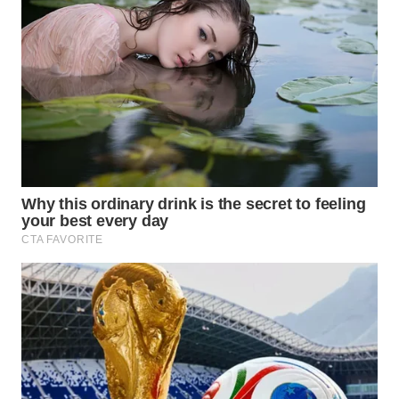
WN
CIREBON
WN
INDRAMAYU
WN
KUNINGAN
WN
MAJALENGKA
WN
SUBANG
WN
SUKABUMI