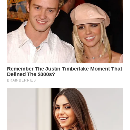
WN
SULUT
WN
MALUKU
WN
MALUT
WN
DAIRI
WN
DANAU
TOBA
WN