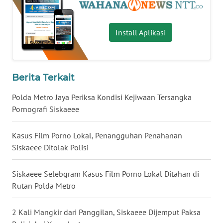
LAMPUNG
WN
Install Aplikasi
JATENG
WN
NUSANTARA
Berita Terkait
Polda Metro Jaya Periksa Kondisi Kejiwaan Tersangka
WN
Pornografi Siskaeee
JOGJA
Kasus Film Porno Lokal, Penangguhan Penahanan
WN
Siskaeee Ditolak Polisi
JATIM
Siskaeee Selebgram Kasus Film Porno Lokal Ditahan di
WN
Rutan Polda Metro
BALI
2 Kali Mangkir dari Panggilan, Siskaeee Dijemput Paksa
WN
KALBAR