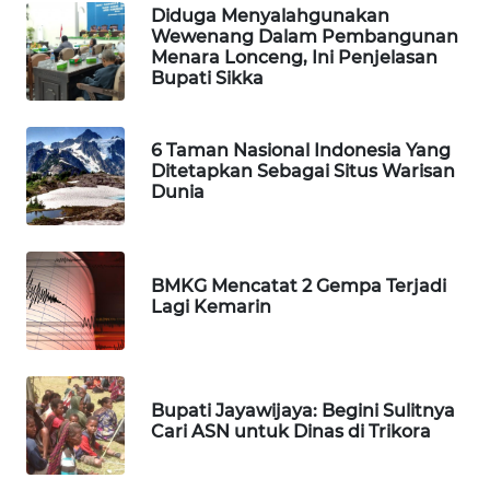
Diduga Menyalahgunakan
Wewenang Dalam Pembangunan
Menara Lonceng, Ini Penjelasan
WAHANA
Bupati Sikka
HEALTH
WAHANA
6 Taman Nasional Indonesia Yang
DESA
Ditetapkan Sebagai Situs Warisan
WISATA
Dunia
LAPAK
WAHANA
BMKG Mencatat 2 Gempa Terjadi
Lagi Kemarin
Wahana
Network
KONSUMEN
Bupati Jayawijaya: Begini Sulitnya
LISTRIK
Cari ASN untuk Dinas di Trikora
MASYARAKAT