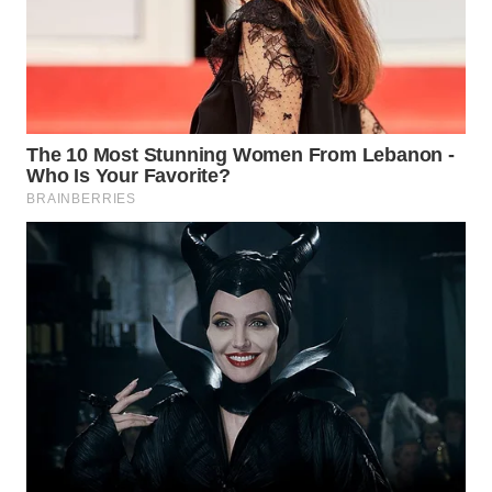
NIAS
WN
LANGKAT
WN
TAPANULI
SELATAN
WN
TANJUNG
LESUNG
WN
KARO
WN
SIMALUNGUN