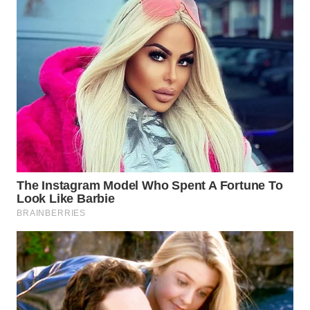
LABUANBAJO
WN
BORNEO
Wahana
Media
Group
WAHANA
NEWS
WAHANA
TANI
WAHANA
ADVOKAT
WAHANA