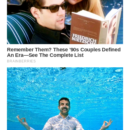
INFRASTRUKTUR
WAHANA
KONSUMEN
WAHANA
LISTRIK
WAHANA
TRAVEL
WAHANA
TV
WAHANANEWS
ID
WAHANANEWS