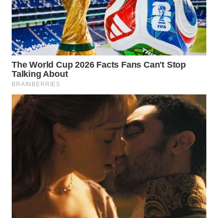
WN
PURWAKARTA
WN
PRIANGAN
TIMUR
WN
SEMARANG
WN
SOLO
WN
BOROBUDUR
WN