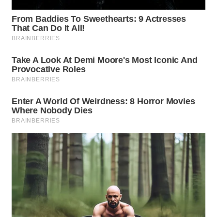
WN
LABUHANBATU
WN
TAPANULI
TENGAH
WN DELI
SERDANG
WN
TEBING
TINGGI
WN
PAKPAK
WN