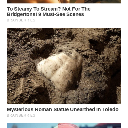
MADURA
WN
SURABAYA
WN
NATUNA
WN
BINTAN
WN
MANDALIKA
WN
LIKUPANG
WN