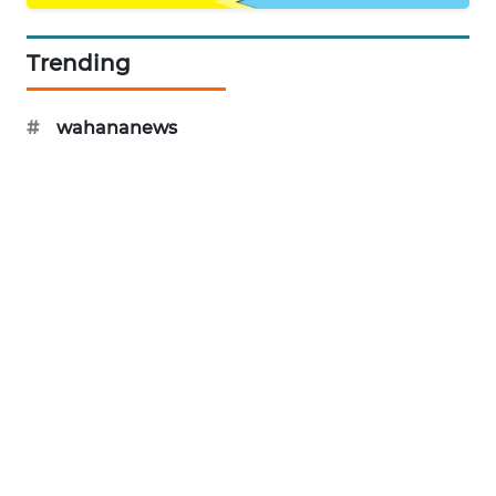
NEWS
Trending
SIDIKALANG
NEWS
#
wahananews
SIBARAGAS
NEWS
METRO
SIANTAR
NEWS
METRO
MEDAN
NEWS
METRO
JAKARTA
NEWS