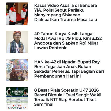
KELISTRIKAN
Kasus Video Asusila di Bandara
YIA, Polisi Sebut Perilaku
Menyimpang Siskaeee
WALINKI
Diakibatkan Trauma Masa Lalu
ID
40 Tahun Karya Kasih Langa:
MAWAKA
Modal Awal Rp179 Ribu, Kini 3.322
ID
Anggota dan Siapkan Rp1 Miliar
Lawan Rentenir
MARTABAT
NET
HAN ke-42 di Ngada: Bupati Ray
Bena Tegaskan Anak Bukan
PLN
Sekadar Penerus, Tapi Bagian dari
Pembangunan Hari Ini
WATCH
MKLI
8 Besar Piala Soeratin U-17 2026
Resmi Dimulai! Duel Sengit Wakil
Terbaik NTT Siap Berebut Tiket
LPKKI
Semifinal