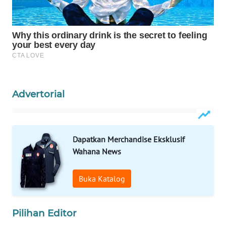
CO ID
WAHANANEWS
NET
WAHANA
SPORT
Advertorial
WAHANA
UMKM
Dapatkan Merchandise Eksklusif
WAHANA
Wahana News
SELEB
WAHANA
Buka Katalog
PERSONA
Pilihan Editor
WAHANA
OTOMOTIF