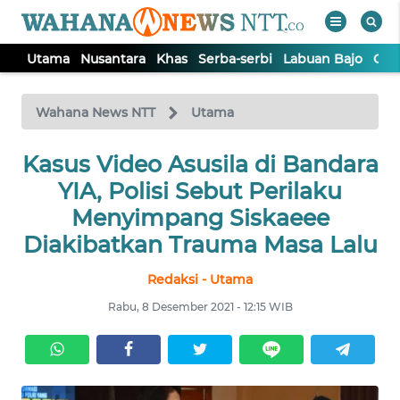
Utama
Nusantara
Khas
Serba-serbi
Labuan Bajo
Opi
WAHANA
Tutup
TV
Wahana News NTT
Utama
Kasus Video Asusila di Bandara
UTAMA
YIA, Polisi Sebut Perilaku
NUSANTARA
Menyimpang Siskaeee
Diakibatkan Trauma Masa Lalu
KHAS
Redaksi - Utama
Rabu, 8 Desember 2021 - 12:15 WIB
SERBA-
SERBI
LABUAN