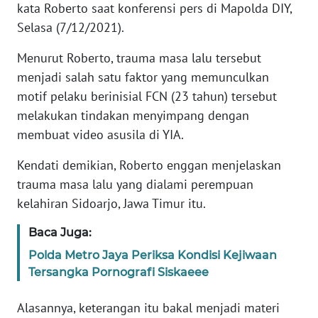
kata Roberto saat konferensi pers di Mapolda DIY,
Selasa (7/12/2021).
WN
JABAR
Menurut Roberto, trauma masa lalu tersebut
menjadi salah satu faktor yang memunculkan
WN
motif pelaku berinisial FCN (23 tahun) tersebut
BANTEN
melakukan tindakan menyimpang dengan
membuat video asusila di YIA.
WN
NTT
Kendati demikian, Roberto enggan menjelaskan
trauma masa lalu yang dialami perempuan
WN
kelahiran Sidoarjo, Jawa Timur itu.
KEPRI
Baca Juga:
WN
Polda Metro Jaya Periksa Kondisi Kejiwaan
PAPUA
Tersangka Pornografi Siskaeee
WN
Alasannya, keterangan itu bakal menjadi materi
PAPUA