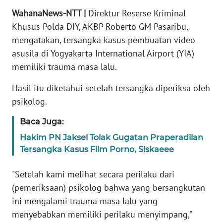
PEDOMAN
WahanaNews-NTT |
Direktur Reserse Kriminal
MEDIA
SIBER
Khusus Polda DIY, AKBP Roberto GM Pasaribu,
mengatakan, tersangka kasus pembuatan video
REDAKSI
asusila di Yogyakarta International Airport (YIA)
memiliki trauma masa lalu.
KARIR
Hasil itu diketahui setelah tersangka diperiksa oleh
psikolog.
DISCLAIMER
Baca Juga:
Wahana
News
Hakim PN Jaksel Tolak Gugatan Praperadilan
Regional
Tersangka Kasus Film Porno, Siskaeee
WN
"Setelah kami melihat secara perilaku dari
SUMUT
(pemeriksaan) psikolog bahwa yang bersangkutan
ini mengalami trauma masa lalu yang
WN
menyebabkan memiliki perilaku menyimpang,"
JAKARTA