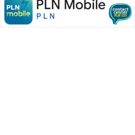
WAHANA MEDIA GROUP
|
|
|
WAHANA NEWS co
WAHANA TANI
WAHANA ADVOKAT
|
|
WAHANA INFRASTRUKTUR
WAHANA KONSUMEN
|
|
|
WAHANA LISTRIK
WAHANA TRAVEL
WAHANA TV
|
|
|
WAHANANEWS id
WAHANANEWS CO ID
WAHANANEWS NET
|
|
|
WAHANA SPORT ID
Wahana UMKM
Wahana Seleb