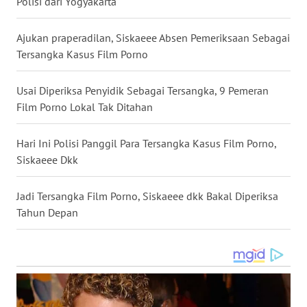
Polisi dari Yogyakarta
WN
Ajukan praperadilan, Siskaeee Absen Pemeriksaan Sebagai
KALTENG
Tersangka Kasus Film Porno
WN
Usai Diperiksa Penyidik Sebagai Tersangka, 9 Pemeran
KALTARA
Film Porno Lokal Tak Ditahan
WN
Hari Ini Polisi Panggil Para Tersangka Kasus Film Porno,
KALSEL
Siskaeee Dkk
WN
Jadi Tersangka Film Porno, Siskaeee dkk Bakal Diperiksa
KALTIM
Tahun Depan
WN
SULSEL
WN
GORONTALO