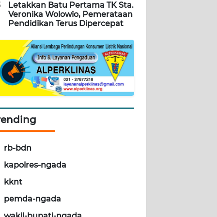
5
Letakkan Batu Pertama TK Sta.
Veronika Wolowio, Pemerataan
Pendidikan Terus Dipercepat
rending
rb-bdn
kapolres-ngada
kknt
pemda-ngada
wakil-bupati-ngada