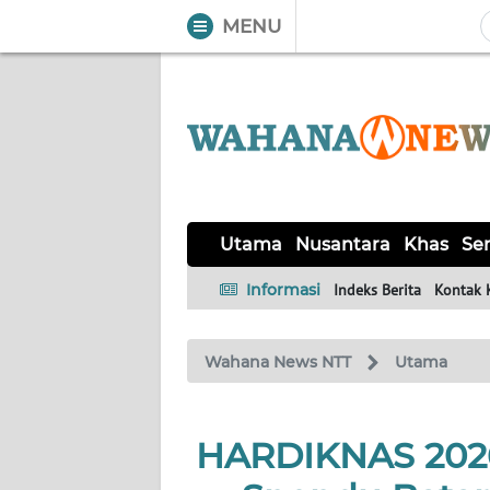
MENU
WAHANA
Tutup
TV
UTAMA
NUSANTARA
Utama
Nusantara
Khas
Ser
KHAS
Informasi
Indeks Berita
Kontak 
SERBA-
Wahana News NTT
Utama
SERBI
LABUAN
HARDIKNAS 2026 
BAJO