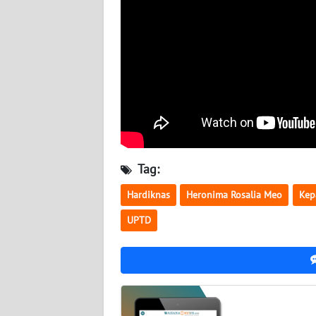
WN
SULBAR
WN
BABEL
WN
SUMBAR
Tag:
WN
SUMSEL
Hardiknas
Heronima Rosalia Meo
Kep
UPTD
WN
BENGKULU
WN
LAMPUNG