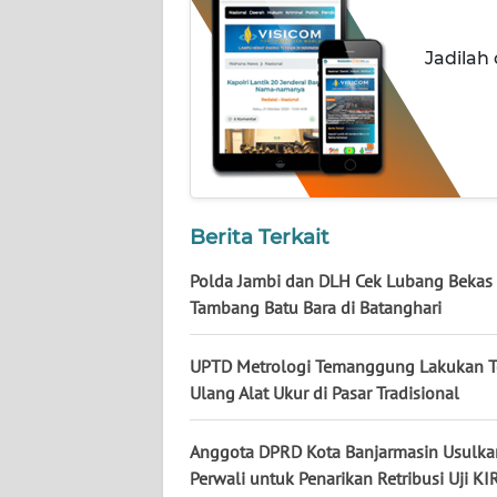
WN
JATENG
Jadilah
WN
NUSANTARA
WN
JOGJA
Berita Terkait
WN
Polda Jambi dan DLH Cek Lubang Bekas
JATIM
Tambang Batu Bara di Batanghari
WN
UPTD Metrologi Temanggung Lakukan T
BALI
Ulang Alat Ukur di Pasar Tradisional
WN
Anggota DPRD Kota Banjarmasin Usulka
KALBAR
Perwali untuk Penarikan Retribusi Uji KI