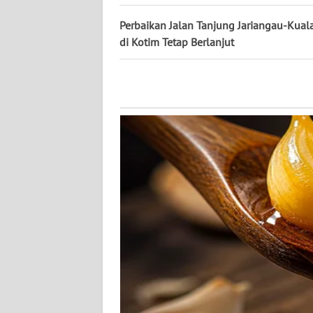
WN
Perbaikan Jalan Tanjung Jariangau-Kual
KALTENG
di Kotim Tetap Berlanjut
WN
KALTARA
WN
KALSEL
WN
KALTIM
WN
SULSEL
WN
GORONTALO