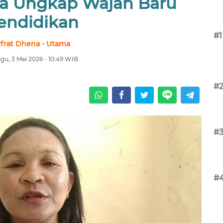
a Ungkap Wajah Baru
endidikan
#1
lfrat Dhena - Utama
gu, 3 Mei 2026 - 10:49 WIB
#
#
#