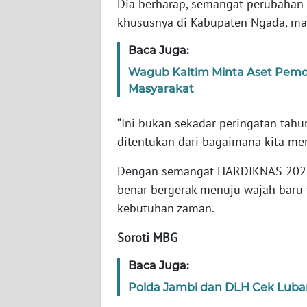
Dia berharap, semangat perubahan i
WN
khususnya di Kabupaten Ngada, ma
JABAR
Baca Juga:
WN
Wagub Kaltim Minta Aset Pemda
BANTEN
Masyarakat
WN
“Ini bukan sekadar peringatan tah
NTT
ditentukan dari bagaimana kita mend
WN
Dengan semangat HARDIKNAS 2026 l
KEPRI
benar bergerak menuju wajah baru y
kebutuhan zaman.
WN
PAPUA
Soroti MBG
WN
Baca Juga:
PAPUA
Polda Jambi dan DLH Cek Luba
BARAT