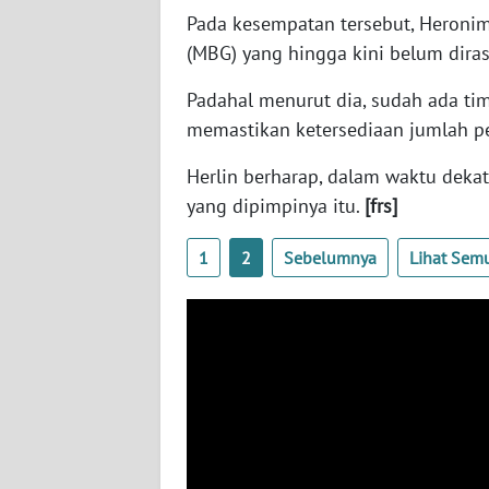
Pada kesempatan tersebut, Heronim
WN
(MBG) yang hingga kini belum diras
RIAU
Padahal menurut dia, sudah ada ti
WN
memastikan ketersediaan jumlah pe
SERAMBI
Herlin berharap, dalam waktu dekat
WN
yang dipimpinya itu.
[frs]
JAMBI
1
2
Sebelumnya
Lihat Sem
WN
SULTRA
WN
NTB
WN
SULTENG