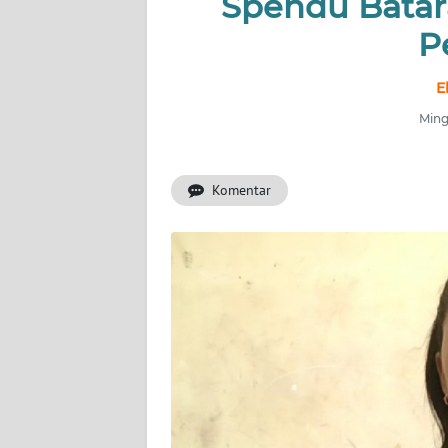
Spendu Batar
OPINI
P
Informasi
E
Ming
INDEKS
BERITA
Komentar
KONTAK
KAMI
INFO
IKLAN
TENTANG
KAMI
PEDOMAN
MEDIA