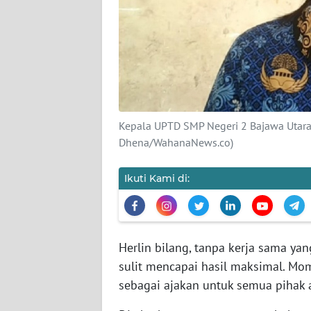
SIBER
REDAKSI
KARIR
DISCLAIMER
Kepala UPTD SMP Negeri 2 Bajawa Utara,
Dhena/WahanaNews.co)
Wahana
News
Ikuti Kami di:
Regional
WN
SUMUT
Herlin bilang, tanpa kerja sama ya
sulit mencapai hasil maksimal. M
WN
sebagai ajakan untuk semua pihak a
JAKARTA