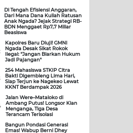
Di Tengah Efisiensi Anggaran,
Dari Mana Dana Kuliah Ratusan
Anak Ngada? Jejak Strategi RB-
BDN Menggaet Rp7,7 Miliar
Beasiswa
Kapolres Baru Diuji! GMNI
Ngada Desak Sikat Rokok
2
Ilegal: "Jangan Biarkan Hukum
Jadi Pajangan"
254 Mahasiswa STKIP Citra
Bakti Digembleng Lima Hari,
3
Siap Terjun ke Nagekeo Lewat
KKNT Berdampak 2026
Jalan Were–Mataloko di
Ambang Putus! Longsor Kian
4
Menganga, Tiga Desa
Terancam Terisolasi
Bangun Pondasi Generasi
Emas! Wabup Berni Dhey