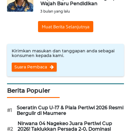
BAJO
Wajah Baru Pendidikan
3 bulan yang lalu
OPINI
Muat Berita Selanjutnya
Informasi
INDEKS
Kirimkan masukan dan tanggapan anda sebagai
BERITA
konsumen kepada kami.
Suara Pembaca
KONTAK
KAMI
INFO
Berita Populer
IKLAN
Soeratin Cup U-17 & Piala Pertiwi 2026 Resmi
#1
TENTANG
Bergulir di Maumere
KAMI
Nirwana 04 Nagekeo Juara Pertiwi Cup
#2
2026! Taklukkan Persada 2-0, Dominasi