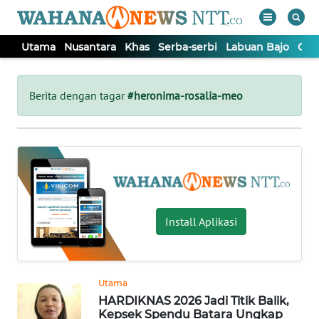
Utama
Nusantara
Khas
Serba-serbi
Labuan Bajo
Opi
WAHANA
Tutup
TV
Berita dengan tagar
#heronima-rosalia-meo
UTAMA
NUSANTARA
KHAS
Install Aplikasi
SERBA-
SERBI
Utama
HARDIKNAS 2026 Jadi Titik Balik,
LABUAN
Kepsek Spendu Batara Ungkap