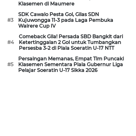
PEDOMAN
Klasemen di Maumere
MEDIA
SIBER
SDK Cawalo Pesta Gol, Gilas SDN
#3
Kujuwongga 11-3 pada Laga Pembuka
Wairere Cup IV
REDAKSI
Comeback Gila! Persada SBD Bangkit dari
#4
Ketertinggalan 2 Gol untuk Tumbangkan
KARIR
Persesba 3-2 di Piala Soeratin U-17 NTT
Persaingan Memanas, Empat Tim Puncaki
DISCLAIMER
#5
Klasemen Sementara Piala Gubernur Liga
Pelajar Soeratin U-17 Sikka 2026
Wahana
News
Regional
WN
SUMUT
WN
JAKARTA