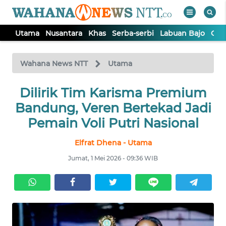
Utama
Nusantara
Khas
Serba-serbi
Labuan Bajo
Opi
WAHANA
Tutup
TV
Wahana News NTT
Utama
Dilirik Tim Karisma Premium
UTAMA
Bandung, Veren Bertekad Jadi
NUSANTARA
Pemain Voli Putri Nasional
Elfrat Dhena - Utama
KHAS
Jumat, 1 Mei 2026 - 09:36 WIB
SERBA-
SERBI
LABUAN