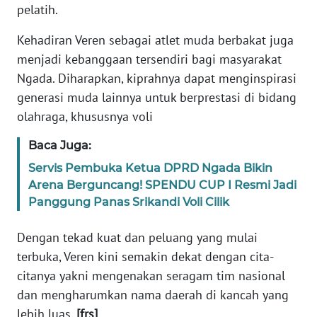
pelatih.
BARAT
Kehadiran Veren sebagai atlet muda berbakat juga
WN
menjadi kebanggaan tersendiri bagi masyarakat
RIAU
Ngada. Diharapkan, kiprahnya dapat menginspirasi
generasi muda lainnya untuk berprestasi di bidang
WN
SERAMBI
olahraga, khususnya voli
Baca Juga:
WN
JAMBI
Servis Pembuka Ketua DPRD Ngada Bikin
Arena Berguncang! SPENDU CUP I Resmi Jadi
Panggung Panas Srikandi Voli Cilik
WN
SULTRA
Dengan tekad kuat dan peluang yang mulai
terbuka, Veren kini semakin dekat dengan cita-
WN
NTB
citanya yakni mengenakan seragam tim nasional
dan mengharumkan nama daerah di kancah yang
WN
lebih luas.
[frs]