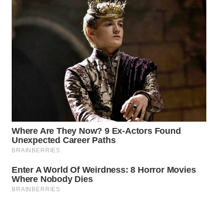
INFRASTRUKTUR
WAHANA
KONSUMEN
WAHANA
LISTRIK
WAHANA
TRAVEL
WAHANA
TV
WAHANANEWS
ID
WAHANANEWS