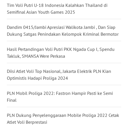
Tim Voli Putri U-18 Indonesia Kalahkan Thailand di
Semifinal Asian Youth Games 2025
WN
KALTENG
Dandim 0415/Jambi Apresiasi Walikota Jambi , Dan Siap
Dukung Satgas Penindakan Kelompok Kriminal Bermotor
WN
KALTARA
Hasil Pertandingan Voli Putri PKK Ngada Cup I, Spendu
Takluk, SMANSA Were Perkasa
WN
KALSEL
Diisi Atlet Voli Top Nasional, Jakarta Elektrik PLN Kian
Optimistis Hadapi Proliga 2024
WN
KALTIM
PLN Mobil Proliga 2022: Fastron Hampir Pasti ke Semi
WN
Final
SULSEL
PLN Dukung Penyelenggaraan Mobile Proliga 2022 Cetak
WN
Atlet Voli Berprestasi
GORONTALO