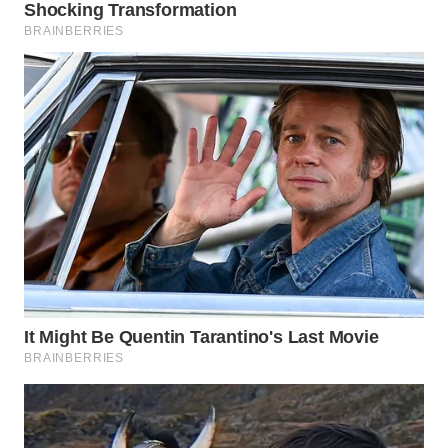
NIAS
WN
LANGKAT
WN
TAPANULI
SELATAN
WN
TANJUNG
LESUNG
WN
KARO
WN
SIMALUNGUN