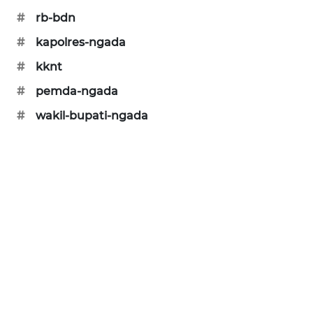
#
rb-bdn
KRT
#
kapolres-ngada
NEWS
#
kknt
KARING
#
pemda-ngada
NEWS
#
wakil-bupati-ngada
JURNAL
MARITIM
HUMBANG
NEWS
GARONGGANG
NEWS
FISUELRI
ID