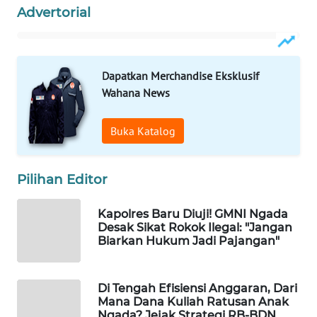
CO ID
Advertorial
WAHANANEWS
NET
Dapatkan Merchandise Eksklusif
Wahana News
WAHANA
SPORT
Buka Katalog
WAHANA
UMKM
Pilihan Editor
WAHANA
SELEB
Kapolres Baru Diuji! GMNI Ngada
Desak Sikat Rokok Ilegal: "Jangan
Biarkan Hukum Jadi Pajangan"
WAHANA
PERSONA
Di Tengah Efisiensi Anggaran, Dari
Mana Dana Kuliah Ratusan Anak
WAHANA
Ngada? Jejak Strategi RB-BDN
OTOMOTIF