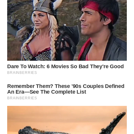
WN
LABUHANBATU
WN
TAPANULI
TENGAH
WN DELI
SERDANG
WN
TEBING
TINGGI
WN
PAKPAK
WN