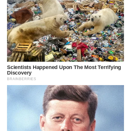
WN
PURWAKARTA
WN
PRIANGAN
TIMUR
WN
SEMARANG
WN
SOLO
WN
BOROBUDUR
WN