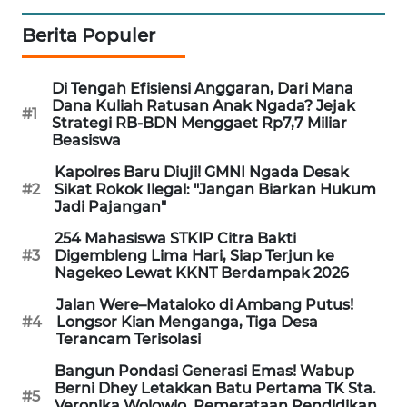
LKKI
Berita Populer
KOPEKLIN
Di Tengah Efisiensi Anggaran, Dari Mana
Dana Kuliah Ratusan Anak Ngada? Jejak
PORTAL
#1
Strategi RB-BDN Menggaet Rp7,7 Miliar
KONSUMEN
Beasiswa
Kapolres Baru Diuji! GMNI Ngada Desak
FORWAMKI
#2
Sikat Rokok Ilegal: "Jangan Biarkan Hukum
Jadi Pajangan"
ALPERKLINAS
254 Mahasiswa STKIP Citra Bakti
#3
Digembleng Lima Hari, Siap Terjun ke
Nagekeo Lewat KKNT Berdampak 2026
FORJASIDA
Jalan Were–Mataloko di Ambang Putus!
#4
Longsor Kian Menganga, Tiga Desa
TAMBANG
Terancam Terisolasi
NEWS
Bangun Pondasi Generasi Emas! Wabup
Berni Dhey Letakkan Batu Pertama TK Sta.
SITUNGIR
#5
Veronika Wolowio, Pemerataan Pendidikan