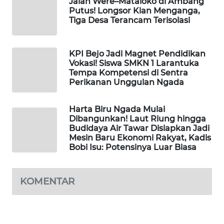
Jalan Were–Mataloko di Ambang
KELISTRIKAN
Putus! Longsor Kian Menganga,
Tiga Desa Terancam Terisolasi
WALINKI
ID
KPI Bejo Jadi Magnet Pendidikan
Vokasi! Siswa SMKN 1 Larantuka
MAWAKA
Tempa Kompetensi di Sentra
ID
Perikanan Unggulan Ngada
MARTABAT
Harta Biru Ngada Mulai
NET
Dibangunkan! Laut Riung hingga
Budidaya Air Tawar Disiapkan Jadi
Mesin Baru Ekonomi Rakyat, Kadis
PLN
Bobi Isu: Potensinya Luar Biasa
WATCH
KOMENTAR
MKLI
LPKKI