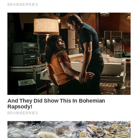
WN
CIREBON
WN
INDRAMAYU
WN
KUNINGAN
WN
MAJALENGKA
WN
SUBANG
WN
SUKABUMI