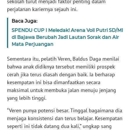
sekolah turut menjadi faktor penting dalam
perjalanan kariernya sejauh ini.
WN
JABAR
Baca Juga:
SPENDU CUP I Meledak! Arena Voli Putri SD/MI
WN
di Bajawa Berubah Jadi Lautan Sorak dan Air
BANTEN
Mata Perjuangan
WN
Sementara itu, pelatih Veren, Baldus Daga menilai
NTT
bahwa anak didiknya tersebut memiliki prospek
cerah jika terus diasah dengan baik. Ia berharap
WN
kesempatan ini bisa dimanfaatkan secara
KEPRI
maksimal untuk membuka jalan menuju jenjang
yang lebih tinggi.
WN
PAPUA
“Veren punya potensi besar. Tinggal bagaimana dia
menjaga konsistensi dan terus belajar. Kesempatan
WN
seperti ini tidak datang dua kali,” ungkap sang
PAPUA