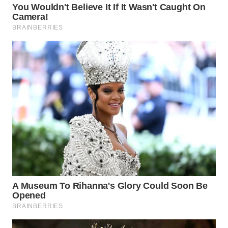
LABUANBAJO
WN
BORNEO
Wahana
Media
Group
WAHANA
NEWS
WAHANA
TANI
WAHANA
ADVOKAT
WAHANA