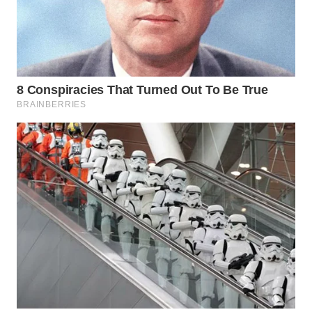
MADURA
WN
SURABAYA
WN
NATUNA
WN
BINTAN
WN
MANDALIKA
WN
LIKUPANG
WN