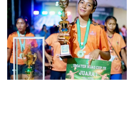
BAJO
OPINI
Informasi
INDEKS
BERITA
KONTAK
KAMI
INFO
IKLAN
TENTANG
KAMI