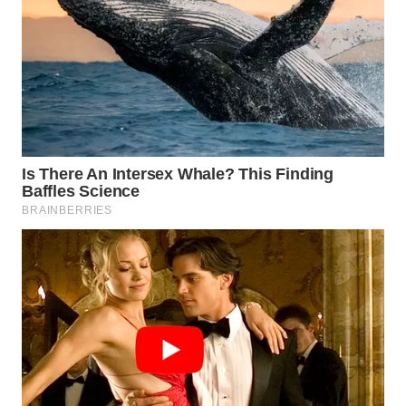
KARAWANG
WN
BEKASI
WN
BOGOR
WN
DEPOK
WN
TAPANULI
UTARA
WN
SAMOSIR