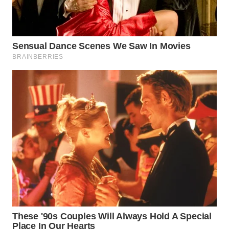
WN
PADANG
LAWAS
WN
SUMEDANG
WN
CIANJUR
WN
KEPULAUAN
SERIBU
WN
TANGERANG
WN
BINJAI