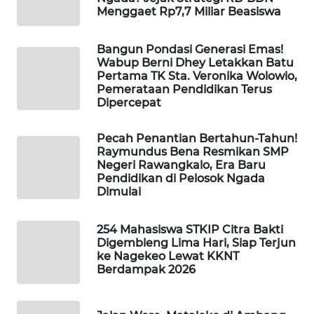
Menggaet Rp7,7 Miliar Beasiswa
WAHANA
Bangun Pondasi Generasi Emas!
HEALTH
Wabup Berni Dhey Letakkan Batu
Pertama TK Sta. Veronika Wolowio,
WAHANA
Pemerataan Pendidikan Terus
Dipercepat
DESA
WISATA
Pecah Penantian Bertahun-Tahun!
Raymundus Bena Resmikan SMP
LAPAK
Negeri Rawangkalo, Era Baru
WAHANA
Pendidikan di Pelosok Ngada
Dimulai
Wahana
Network
254 Mahasiswa STKIP Citra Bakti
Digembleng Lima Hari, Siap Terjun
ke Nagekeo Lewat KKNT
KONSUMEN
Berdampak 2026
LISTRIK
MASYARAKAT