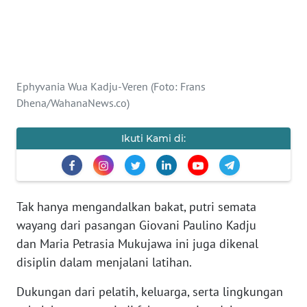
PEDOMAN
MEDIA
SIBER
REDAKSI
Ephyvania Wua Kadju-Veren (Foto: Frans
Dhena/WahanaNews.co)
KARIR
Ikuti Kami di:
DISCLAIMER
Wahana
News
Regional
Tak hanya mengandalkan bakat, putri semata
wayang dari pasangan Giovani Paulino Kadju
WN
dan Maria Petrasia Mukujawa ini juga dikenal
SUMUT
disiplin dalam menjalani latihan.
WN
Dukungan dari pelatih, keluarga, serta lingkungan
JAKARTA