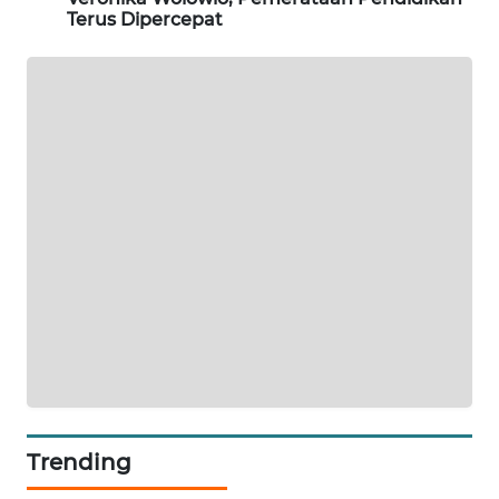
NEWS
Terus Dipercepat
SIDIKALANG
NEWS
SIBARAGAS
NEWS
METRO
SIANTAR
NEWS
METRO
MEDAN
NEWS
METRO
Trending
JAKARTA
NEWS