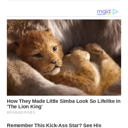
WN
SULUT
WN
MALUKU
WN
MALUT
WN
DAIRI
WN
DANAU
TOBA
WN