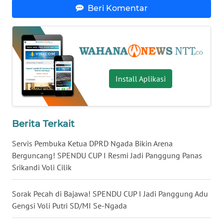
LAMPUNG
Beri Komentar
WN
JATENG
WN
NUSANTARA
Install Aplikasi
WN
JOGJA
Berita Terkait
WN
Servis Pembuka Ketua DPRD Ngada Bikin Arena
JATIM
Berguncang! SPENDU CUP I Resmi Jadi Panggung Panas
Srikandi Voli Cilik
WN
BALI
Sorak Pecah di Bajawa! SPENDU CUP I Jadi Panggung Adu
Gengsi Voli Putri SD/MI Se-Ngada
WN
KALBAR