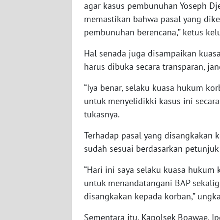
agar kasus pembunuhan Yoseph Dje
WN
memastikan bahwa pasal yang diken
SULBAR
pembunuhan berencana,” ketus kel
WN
Hal senada juga disampaikan kuasa
BABEL
harus dibuka secara transparan, jan
WN
“Iya benar, selaku kuasa hukum ko
SUMBAR
untuk menyelidikki kasus ini secara
tukasnya.
WN
SUMSEL
Terhadap pasal yang disangkakan 
sudah sesuai berdasarkan petunjuk
WN
“Hari ini saya selaku kuasa hukum
BENGKULU
untuk menandatangani BAP sekalig
WN
disangkakan kepada korban,” ungk
LAMPUNG
Sementara itu, Kapolsek Boawae, I