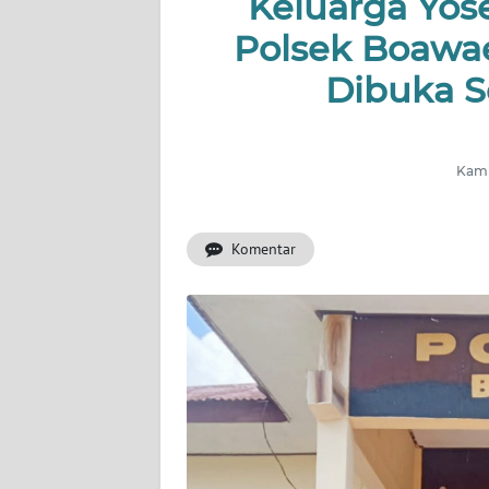
Keluarga Yo
OPINI
Polsek Boawa
Dibuka S
Informasi
INDEKS
BERITA
Kamis
KONTAK
KAMI
Komentar
INFO
IKLAN
TENTANG
KAMI
PEDOMAN
MEDIA