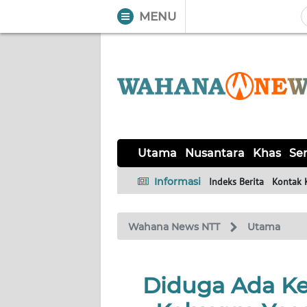
MENU
WAHANA
Tutup
TV
UTAMA
NUSANTARA
Utama
Nusantara
Khas
Ser
KHAS
Informasi
Indeks Berita
Kontak 
SERBA-
Wahana News NTT
Utama
SERBI
LABUAN
Diduga Ada Ke
BAJO