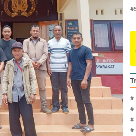
#
T
#
#
#
#