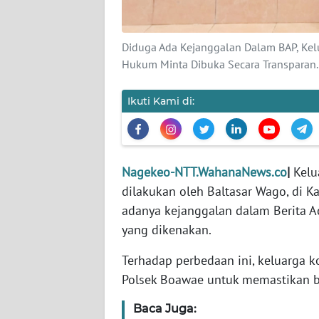
WN
JABAR
Diduga Ada Kejanggalan Dalam BAP, Ke
WN
Hukum Minta Dibuka Secara Transparan.
BANTEN
Ikuti Kami di:
WN
NTT
WN
Nagekeo-NTT.WahanaNews.co
|
Kelu
KEPRI
dilakukan oleh Baltasar Wago, di
adanya kejanggalan dalam Berita A
WN
yang dikenakan.
PAPUA
Terhadap perbedaan ini, keluarga
WN
Polsek Boawae untuk memastikan b
PAPUA
BARAT
Baca Juga: