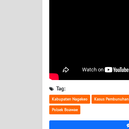
WN
KALTENG
WN
KALTARA
WN
KALSEL
WN
KALTIM
Tag:
WN
SULSEL
Kabupaten Nagekeo
Kasus Pembunuhan
Polsek Boawae
WN
GORONTALO