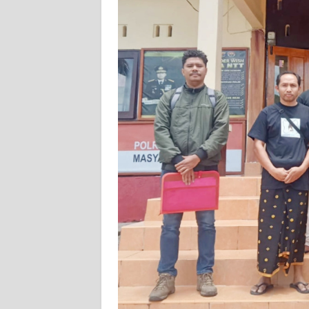
SIBER
REDAKSI
KARIR
DISCLAIMER
Wahana
News
Regional
WN
SUMUT
WN
JAKARTA