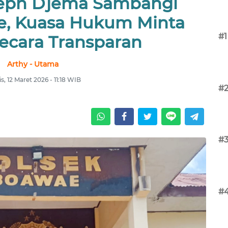
seph Djema Sambangi
e, Kuasa Hukum Minta
#1
ecara Transparan
Arthy - Utama
, 12 Maret 2026 - 11:18 WIB
#
#
#