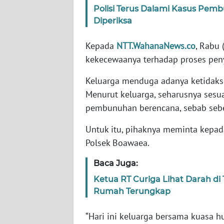
Polisi Terus Dalami Kasus Pemb
WN
Diperiksa
RIAU
Kepada
NTT.WahanaNews.co
, Rabu
WN
kekecewaanya terhadap proses peny
SERAMBI
Keluarga menduga adanya ketidakse
WN
Menurut keluarga, seharusnya sesua
JAMBI
pembunuhan berencana, sebab seb
WN
Untuk itu, pihaknya meminta kepad
SULTRA
Polsek Boawaea.
Baca Juga:
WN
NTB
Ketua RT Curiga Lihat Darah di
Rumah Terungkap
WN
SULTENG
“Hari ini keluarga bersama kuasa