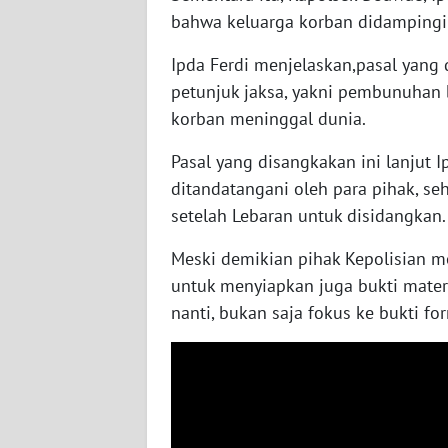
bahwa keluarga korban didamping
WN
JATENG
Ipda Ferdi menjelaskan,pasal yang
petunjuk jaksa, yakni pembunuhan 
WN
korban meninggal dunia.
NUSANTARA
Pasal yang disangkakan ini lanjut
WN
ditandatangani oleh para pihak, se
JOGJA
setelah Lebaran untuk disidangkan.
WN
Meski demikian pihak Kepolisian 
JATIM
untuk menyiapkan juga bukti materi
nanti, bukan saja fokus ke bukti fo
WN
BALI
WN
KALBAR