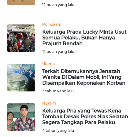
PEDOMAN
12 bulan yang lalu
MEDIA
SIBER
Polhukam
REDAKSI
Keluarga Prada Lucky Minta Usut
Semua Pelaku, Bukan Hanya
Prajurit Rendah
KARIR
12 bulan yang lalu
DISCLAIMER
Utama
Terkait Ditemukannya Jenazah
Wanita Di Dalam Mobil, Ini Yang
Wahana
Disampaikan Keponakan Korban
News
Regional
3 tahun yang lalu
Hukrim
WN
Keluarga Pria yang Tewas Kena
SUMUT
Tombak Desak Polres Nias Selatan
Segera Tangkap Para Pelaku
WN
4 tahun yang lalu
JAKARTA