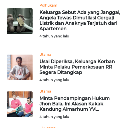
Polhukam
Keluarga Sebut Ada yang Janggal,
WN
Angela Tewas Dimutilasi Gergaji
JABAR
Listrik dan Anaknya Terjatuh dari
Apartemen
WN
4 tahun yang lalu
BANTEN
Utama
WN
Usai Diperiksa, Keluarga Korban
NTT
Minta Pelaku Pemerkosaan RR
Segera Ditangkap
WN
4 tahun yang lalu
KEPRI
Utama
WN
Minta Pendampingan Hukum
Jhon Bala, Ini Alasan Kakak
PAPUA
Kandung Almarhum YVL.
4 tahun yang lalu
WN
PAPUA