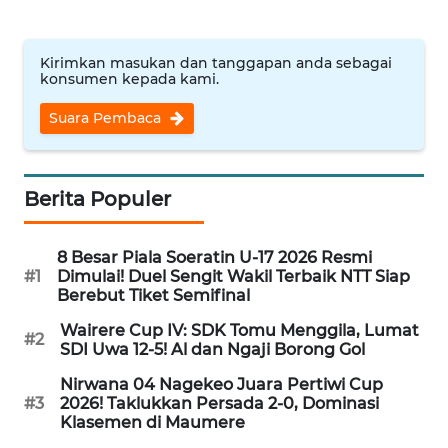
SULTENG
WN
Kirimkan masukan dan tanggapan anda sebagai
konsumen kepada kami.
SULBAR
Suara Pembaca
WN
BABEL
Berita Populer
WN
SUMBAR
8 Besar Piala Soeratin U-17 2026 Resmi
#1
Dimulai! Duel Sengit Wakil Terbaik NTT Siap
WN
Berebut Tiket Semifinal
SUMSEL
Wairere Cup IV: SDK Tomu Menggila, Lumat
#2
SDI Uwa 12-5! Al dan Ngaji Borong Gol
WN
BENGKULU
Nirwana 04 Nagekeo Juara Pertiwi Cup
#3
2026! Taklukkan Persada 2-0, Dominasi
Klasemen di Maumere
WN