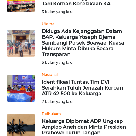
BAJO
Jadi Korban Kecelakaan KA
3 bulan yang lalu
OPINI
Utama
Diduga Ada Kejanggalan Dalam
Informasi
BAP, Keluarga Yoseph Djema
Sambangi Polsek Boawae, Kuasa
INDEKS
Hukum Minta Dibuka Secara
BERITA
Transparan
5 bulan yang lalu
KONTAK
Nasional
KAMI
Identifikasi Tuntas, Tim DVI
Serahkan Tujuh Jenazah Korban
INFO
ATR 42-500 ke Keluarga
IKLAN
7 bulan yang lalu
Polhukam
TENTANG
Keluarga Diplomat ADP Ungkap
KAMI
Amplop Aneh dan Minta Presiden
Prabowo Turun Tangan