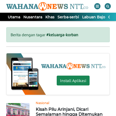
Utama
Nusantara
Khas
Serba-serbi
Labuan Bajo
Opi
WAHANA
Tutup
TV
Berita dengan tagar
#keluarga-korban
UTAMA
NUSANTARA
KHAS
Install Aplikasi
SERBA-
SERBI
Nasional
Kisah Pilu Arinjani, Dicari
LABUAN
Semalaman hingga Ditemukan