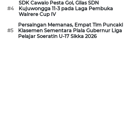
LAMPUNG
SDK Cawalo Pesta Gol, Gilas SDN
#4
Kujuwongga 11-3 pada Laga Pembuka
Wairere Cup IV
WN
JATENG
Persaingan Memanas, Empat Tim Puncaki
#5
Klasemen Sementara Piala Gubernur Liga
Pelajar Soeratin U-17 Sikka 2026
WN
NUSANTARA
WN
JOGJA
WN
JATIM
WN
BALI
WN
KALBAR