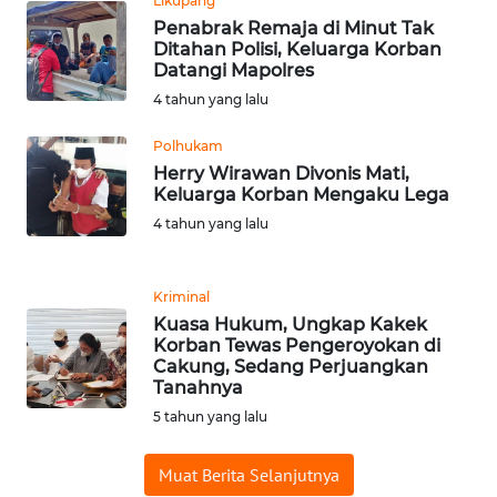
Likupang
BARAT
Penabrak Remaja di Minut Tak
Ditahan Polisi, Keluarga Korban
Datangi Mapolres
WN
RIAU
4 tahun yang lalu
Polhukam
WN
Herry Wirawan Divonis Mati,
SERAMBI
Keluarga Korban Mengaku Lega
4 tahun yang lalu
WN
JAMBI
Kriminal
WN
Kuasa Hukum, Ungkap Kakek
SULTRA
Korban Tewas Pengeroyokan di
Cakung, Sedang Perjuangkan
Tanahnya
WN
5 tahun yang lalu
NTB
Muat Berita Selanjutnya
WN