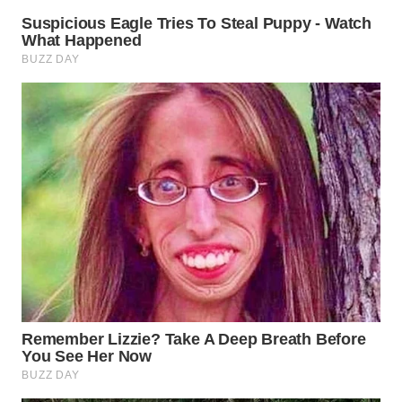
LABUANBAJO
WN
BORNEO
Wahana
Media
Group
WAHANA
NEWS
WAHANA
TANI
WAHANA
ADVOKAT
WAHANA