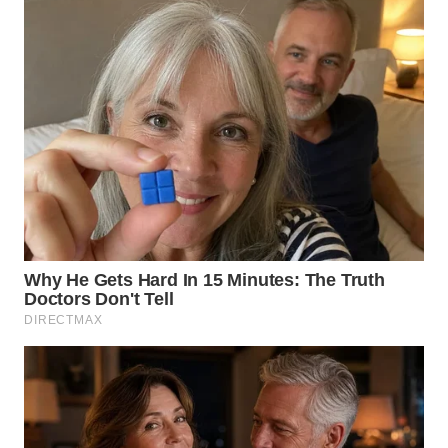
WN
LABUHANBATU
WN
TAPANULI
TENGAH
WN DELI
SERDANG
WN
TEBING
TINGGI
WN
PAKPAK
WN