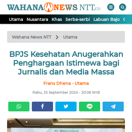
Utama
Nusantara
Khas
Serba-serbi
Labuan Bajo
Opi
WAHANA
Tutup
TV
Wahana News NTT
Utama
BPJS Kesehatan Anugerahkan
UTAMA
Penghargaan Istimewa bagi
NUSANTARA
Jurnalis dan Media Massa
Frans Dhena - Utama
KHAS
Rabu, 25 September 2024 - 20:06 WIB
SERBA-
SERBI
LABUAN