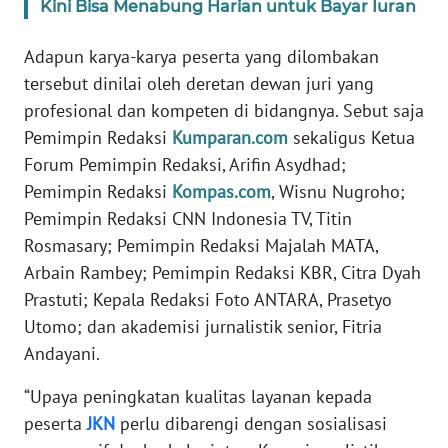
Kini Bisa Menabung Harian untuk Bayar Iuran
SULTENG
Adapun karya-karya peserta yang dilombakan
WN
tersebut dinilai oleh deretan dewan juri yang
SULBAR
profesional dan kompeten di bidangnya. Sebut saja
WN
Pemimpin Redaksi
Kumparan.com
sekaligus Ketua
BABEL
Forum Pemimpin Redaksi, Arifin Asydhad;
Pemimpin Redaksi
Kompas.com
, Wisnu Nugroho;
WN
Pemimpin Redaksi CNN Indonesia TV, Titin
SUMBAR
Rosmasary; Pemimpin Redaksi Majalah MATA,
Arbain Rambey; Pemimpin Redaksi KBR, Citra Dyah
WN
Prastuti; Kepala Redaksi Foto ANTARA, Prasetyo
SUMSEL
Utomo; dan akademisi jurnalistik senior, Fitria
Andayani.
WN
BENGKULU
“Upaya peningkatan kualitas layanan kepada
peserta
JKN
perlu dibarengi dengan sosialisasi
WN