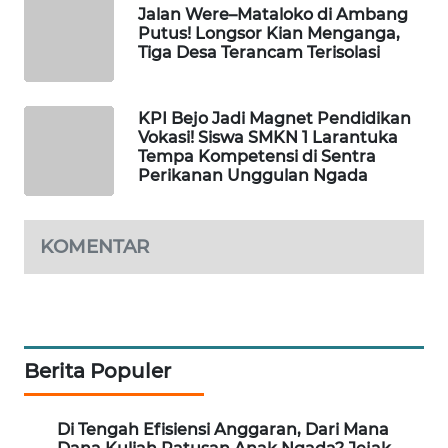
Jalan Were–Mataloko di Ambang
LKKI
Putus! Longsor Kian Menganga,
Tiga Desa Terancam Terisolasi
KOPEKLIN
KPI Bejo Jadi Magnet Pendidikan
PORTAL
Vokasi! Siswa SMKN 1 Larantuka
KONSUMEN
Tempa Kompetensi di Sentra
Perikanan Unggulan Ngada
FORWAMKI
KOMENTAR
ALPERKLINAS
FORJASIDA
TAMBANG
Berita Populer
NEWS
Di Tengah Efisiensi Anggaran, Dari Mana
SITUNGIR