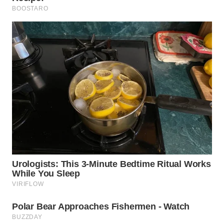
MADURA
WN
SURABAYA
WN
NATUNA
WN
BINTAN
WN
MANDALIKA
WN
LIKUPANG
WN