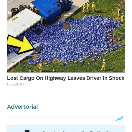
CO ID
WAHANANEWS
NET
WAHANA
SPORT
WAHANA
UMKM
WAHANA
SELEB
WAHANA
Advertorial
PERSONA
WAHANA
OTOMOTIF