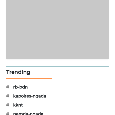
KRT
NEWS
KARING
NEWS
JURNAL
MARITIM
HUMBANG
Trending
NEWS
#
rb-bdn
GARONGGANG
NEWS
#
kapolres-ngada
#
kknt
FISUELRI
ID
#
pemda-ngada