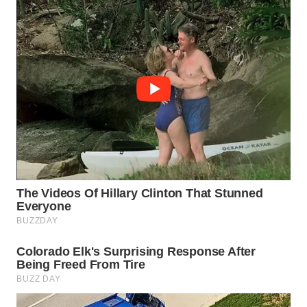
INFRASTRUKTUR
WAHANA
KONSUMEN
WAHANA
LISTRIK
WAHANA
TRAVEL
WAHANA
TV
WAHANANEWS
ID
WAHANANEWS