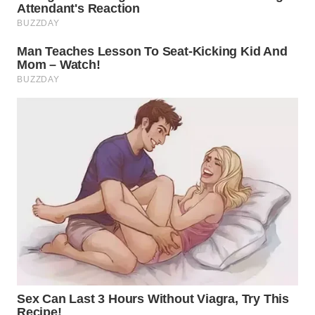
WN
PURWAKARTA
WN
PRIANGAN
TIMUR
WN
SEMARANG
WN
SOLO
WN
BOROBUDUR
WN