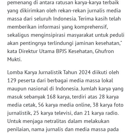
pemenang di antara ratusan karya-karya terbaik
yang dikirimkan oleh rekan-rekan jurnalis media
WN
massa dari seluruh Indonesia. Terima kasih telah
JABAR
memberikan informasi yang komprehensif,
sekaligus menginsipirasi masyarakat untuk peduli
WN
akan pentingnya terlindungi jaminan kesehatan,"
BANTEN
kata Direktur Utama BPJS Kesehatan, Ghufron
Mukti.
WN
NTT
Lomba Karya Jurnalistik Tahun 2024 diikuti oleh
129 peserta dari berbagai media massa lokal
WN
KEPRI
maupun nasional di Indonesia. Jumlah karya yang
masuk sebanyak 168 karya, terdiri atas 28 karya
WN
media cetak, 56 karya media online, 38 karya foto
PAPUA
jurnalistik, 25 karya televisi, dan 21 karya radio.
Untuk menjaga netralitas dalam melakukan
WN
penilaian, nama jurnalis dan media massa pada
PAPUA