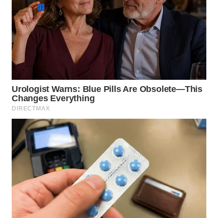
KARAWANG
WN
BEKASI
WN
BOGOR
WN
DEPOK
WN
TAPANULI
UTARA
WN
SAMOSIR