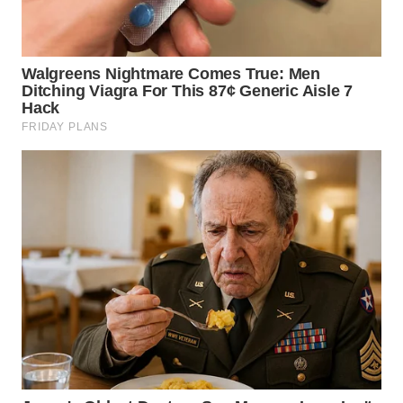
WN
PADANG
LAWAS
WN
SUMEDANG
WN
CIANJUR
WN
KEPULAUAN
SERIBU
WN
TANGERANG
WN
BINJAI