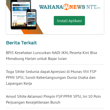
WN
SULUT
Install Aplikasi
WN
MALUKU
Berita Terkait
WN
BPJS Kesehatan Luncurkan NADI JKN, Peserta Kini Bisa
MALUT
Menabung Harian untuk Bayar Iuran
WN
Toga Sihite Sedunia dapat Apresiasi di Munas VIII FSP
DAIRI
PPMI SPSI, Soroti Keberlangsungan Dunia Usaha dan
Lapangan Kerja
WN
DANAU
TOBA
Arnod Sihite Aklamasi Pimpin FSP PPMI SPSI, Ini 10 Poin
Perjuangan Kesejahteraan Buruh
WN