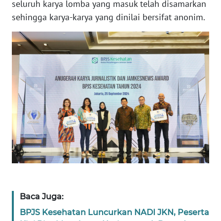
seluruh karya lomba yang masuk telah disamarkan
BARAT
sehingga karya-karya yang dinilai bersifat anonim.
WN
RIAU
WN
SERAMBI
WN
JAMBI
WN
SULTRA
WN
NTB
Baca Juga:
BPJS Kesehatan Luncurkan NADI JKN, Peserta
WN