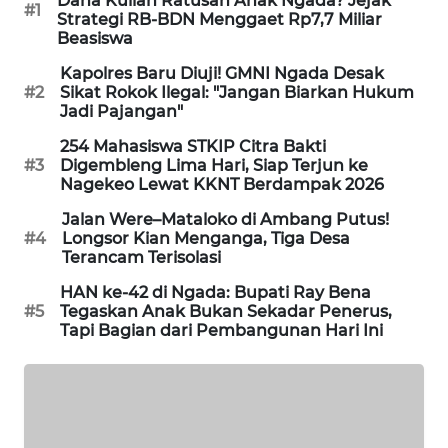
Dana Kuliah Ratusan Anak Ngada? Jejak
NEWS
#1
Strategi RB-BDN Menggaet Rp7,7 Miliar
Beasiswa
SIDIKALANG
Kapolres Baru Diuji! GMNI Ngada Desak
NEWS
#2
Sikat Rokok Ilegal: "Jangan Biarkan Hukum
Jadi Pajangan"
SIBARAGAS
254 Mahasiswa STKIP Citra Bakti
NEWS
#3
Digembleng Lima Hari, Siap Terjun ke
Nagekeo Lewat KKNT Berdampak 2026
METRO
Jalan Were–Mataloko di Ambang Putus!
SIANTAR
#4
Longsor Kian Menganga, Tiga Desa
NEWS
Terancam Terisolasi
HAN ke-42 di Ngada: Bupati Ray Bena
METRO
#5
Tegaskan Anak Bukan Sekadar Penerus,
MEDAN
Tapi Bagian dari Pembangunan Hari Ini
NEWS
METRO
JAKARTA
NEWS