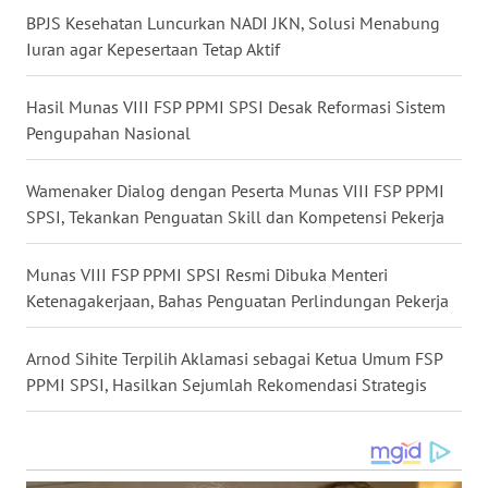
NIAS
BPJS Kesehatan Luncurkan NADI JKN, Solusi Menabung
Iuran agar Kepesertaan Tetap Aktif
WN
LANGKAT
Hasil Munas VIII FSP PPMI SPSI Desak Reformasi Sistem
Pengupahan Nasional
WN
TAPANULI
Wamenaker Dialog dengan Peserta Munas VIII FSP PPMI
SELATAN
SPSI, Tekankan Penguatan Skill dan Kompetensi Pekerja
WN
Munas VIII FSP PPMI SPSI Resmi Dibuka Menteri
TANJUNG
Ketenagakerjaan, Bahas Penguatan Perlindungan Pekerja
LESUNG
Arnod Sihite Terpilih Aklamasi sebagai Ketua Umum FSP
WN
KARO
PPMI SPSI, Hasilkan Sejumlah Rekomendasi Strategis
WN
SIMALUNGUN