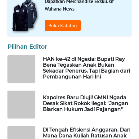
Dapatkan Merchandise Eksklusif
Wahana News
WAHANA
HEALTH
Buka Katalog
WAHANA
DESA
Pilihan Editor
WISATA
HAN ke-42 di Ngada: Bupati Ray
Bena Tegaskan Anak Bukan
LAPAK
Sekadar Penerus, Tapi Bagian dari
WAHANA
Pembangunan Hari Ini
Wahana
Network
Kapolres Baru Diuji! GMNI Ngada
Desak Sikat Rokok Ilegal: "Jangan
Biarkan Hukum Jadi Pajangan"
KONSUMEN
LISTRIK
Di Tengah Efisiensi Anggaran, Dari
Mana Dana Kuliah Ratusan Anak
MASYARAKAT