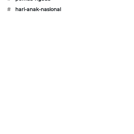
#
hari-anak-nasional
ENERGI
NEWS
CILEUNGSI
NEWS
BERKAT
NEWS
BERAMPU
NEWS
ANUGERAH
NEWS
AKHLAK
ID