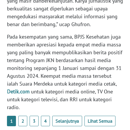
yang masif danberkelanjutan. Karya jurnalistik yang
LAMPUNG
berkualitas sangat diperlukan sebagai upaya
mengedukasi masyarakat melalui informasi yang
WN
JATENG
benar dan berimbang,” ucap Ghufron.
Pada kesempatan yang sama, BPJS Kesehatan juga
WN
memberikan apresiasi kepada empat media massa
NUSANTARA
yang paling banyak mempublikasikan berita positif
WN
tentang Program JKN berdasarkan hasil media
JOGJA
monitoring sepanjang 1 Januari sampai dengan 31
Agustus 2024. Keempat media massa tersebut
WN
ialah Suara Merdeka untuk kategori media cetak,
JATIM
Detik.com
untuk kategori media online, TV One
untuk kategori televisi, dan RRI untuk kategori
WN
radio.
BALI
1
2
3
4
Selanjutnya
Lihat Semua
WN
KALBAR