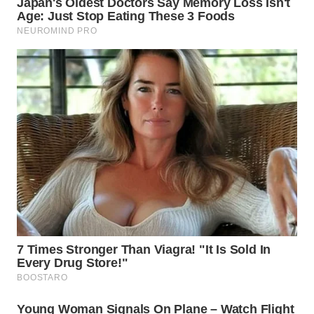
WN
CIREBON
WN
INDRAMAYU
WN
KUNINGAN
WN
MAJALENGKA
WN
SUBANG
WN
SUKABUMI