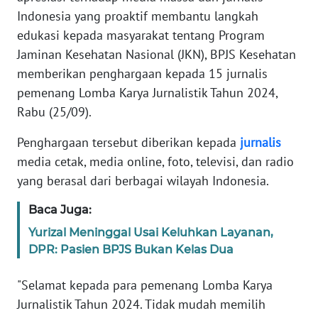
PEDOMAN
Indonesia yang proaktif membantu langkah
MEDIA
SIBER
edukasi kepada masyarakat tentang Program
Jaminan Kesehatan Nasional (JKN), BPJS Kesehatan
REDAKSI
memberikan penghargaan kepada 15 jurnalis
pemenang Lomba Karya Jurnalistik Tahun 2024,
KARIR
Rabu (25/09).
Penghargaan tersebut diberikan kepada
jurnalis
DISCLAIMER
media cetak, media online, foto, televisi, dan radio
yang berasal dari berbagai wilayah Indonesia.
Wahana
News
Regional
Baca Juga:
Yurizal Meninggal Usai Keluhkan Layanan,
WN
DPR: Pasien BPJS Bukan Kelas Dua
SUMUT
"Selamat kepada para pemenang Lomba Karya
WN
Jurnalistik Tahun 2024. Tidak mudah memilih
JAKARTA