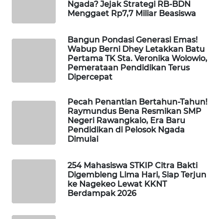
Ngada? Jejak Strategi RB-BDN
KELISTRIKAN
Menggaet Rp7,7 Miliar Beasiswa
WALINKI
Bangun Pondasi Generasi Emas!
ID
Wabup Berni Dhey Letakkan Batu
Pertama TK Sta. Veronika Wolowio,
Pemerataan Pendidikan Terus
MAWAKA
Dipercepat
ID
Pecah Penantian Bertahun-Tahun!
MARTABAT
Raymundus Bena Resmikan SMP
NET
Negeri Rawangkalo, Era Baru
Pendidikan di Pelosok Ngada
Dimulai
PLN
WATCH
254 Mahasiswa STKIP Citra Bakti
Digembleng Lima Hari, Siap Terjun
MKLI
ke Nagekeo Lewat KKNT
Berdampak 2026
LPKKI