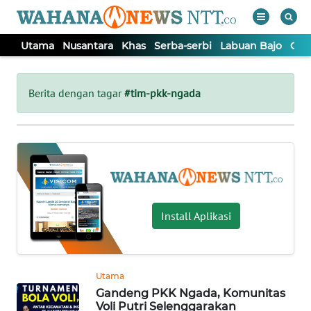
Utama
Nusantara
Khas
Serba-serbi
Labuan Bajo
Opi
WAHANA
Tutup
TV
Berita dengan tagar
#tim-pkk-ngada
UTAMA
NUSANTARA
KHAS
Install Aplikasi
SERBA-
SERBI
Utama
Gandeng PKK Ngada, Komunitas
LABUAN
Voli Putri Selenggarakan