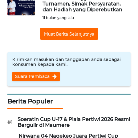
BAJO
Turnamen, Simak Persyaratan,
dan Hadiah yang Diperebutkan
OPINI
11 bulan yang lalu
Muat Berita Selanjutnya
Informasi
INDEKS
BERITA
Kirimkan masukan dan tanggapan anda sebagai
konsumen kepada kami.
KONTAK
Suara Pembaca
KAMI
INFO
IKLAN
Berita Populer
TENTANG
Soeratin Cup U-17 & Piala Pertiwi 2026 Resmi
#1
KAMI
Bergulir di Maumere
Nirwana 04 Nagekeo Juara Pertiwi Cup