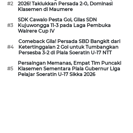
PEDOMAN
#2
2026! Taklukkan Persada 2-0, Dominasi
MEDIA
Klasemen di Maumere
SIBER
SDK Cawalo Pesta Gol, Gilas SDN
#3
Kujuwongga 11-3 pada Laga Pembuka
REDAKSI
Wairere Cup IV
Comeback Gila! Persada SBD Bangkit dari
KARIR
#4
Ketertinggalan 2 Gol untuk Tumbangkan
Persesba 3-2 di Piala Soeratin U-17 NTT
DISCLAIMER
Persaingan Memanas, Empat Tim Puncaki
#5
Klasemen Sementara Piala Gubernur Liga
Pelajar Soeratin U-17 Sikka 2026
Wahana
News
Regional
WN
SUMUT
WN
JAKARTA