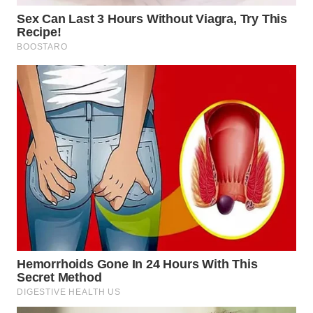
WN
PADANG
LAWAS
WN
SUMEDANG
WN
CIANJUR
WN
KEPULAUAN
SERIBU
WN
TANGERANG
WN
BINJAI