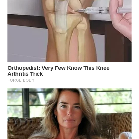
WN
LABUHANBATU
WN
TAPANULI
TENGAH
WN DELI
SERDANG
WN
TEBING
TINGGI
WN
PAKPAK
WN