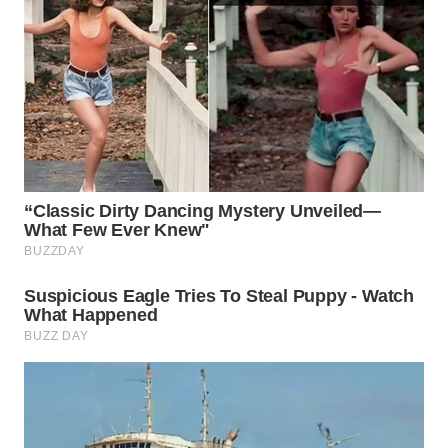
MADURA
WN
SURABAYA
WN
NATUNA
WN
BINTAN
WN
MANDALIKA
WN
LIKUPANG
WN