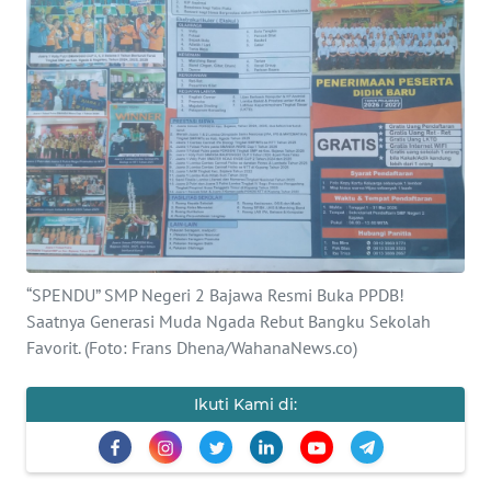
BAJO
OPINI
Informasi
INDEKS
BERITA
KONTAK
KAMI
“SPENDU” SMP Negeri 2 Bajawa Resmi Buka PPDB!
Saatnya Generasi Muda Ngada Rebut Bangku Sekolah
INFO
Favorit. (Foto: Frans Dhena/WahanaNews.co)
IKLAN
Ikuti Kami di:
TENTANG
KAMI