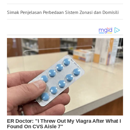
Simak Penjelasan Perbedaan Sistem Zonasi dan Domisili
WN
SULUT
WN
MALUKU
WN
MALUT
WN
DAIRI
WN
DANAU
TOBA
WN