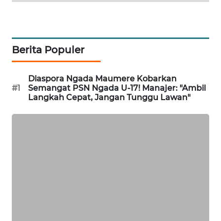
LKKI
KOPEKLIN
Berita Populer
PORTAL
KONSUMEN
Diaspora Ngada Maumere Kobarkan
#1
Semangat PSN Ngada U-17! Manajer: "Ambil
Langkah Cepat, Jangan Tunggu Lawan"
FORWAMKI
ALPERKLINAS
FORJASIDA
TAMBANG
NEWS
SITUNGIR