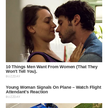
WN
CIREBON
WN
INDRAMAYU
WN
KUNINGAN
WN
MAJALENGKA
WN
SUBANG
WN
SUKABUMI