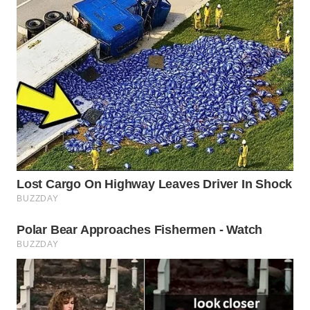
WN
PURWAKARTA
WN
PRIANGAN
TIMUR
WN
SEMARANG
WN
SOLO
WN
BOROBUDUR
WN