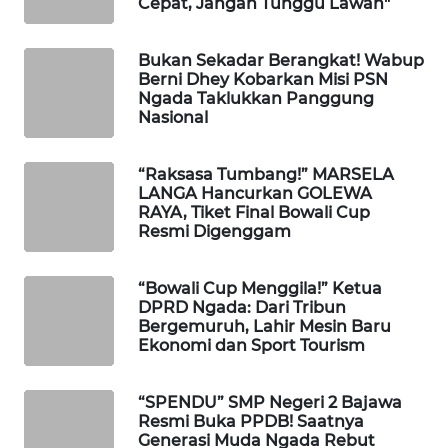
Cepat, Jangan Tunggu Lawan"
WAHANA
Bukan Sekadar Berangkat! Wabup
HEALTH
Berni Dhey Kobarkan Misi PSN
Ngada Taklukkan Panggung
Nasional
WAHANA
DESA
WISATA
“Raksasa Tumbang!” MARSELA
LANGA Hancurkan GOLEWA
RAYA, Tiket Final Bowali Cup
LAPAK
Resmi Digenggam
WAHANA
“Bowali Cup Menggila!” Ketua
Wahana
DPRD Ngada: Dari Tribun
Network
Bergemuruh, Lahir Mesin Baru
Ekonomi dan Sport Tourism
KONSUMEN
LISTRIK
“SPENDU” SMP Negeri 2 Bajawa
Resmi Buka PPDB! Saatnya
MASYARAKAT
Generasi Muda Ngada Rebut