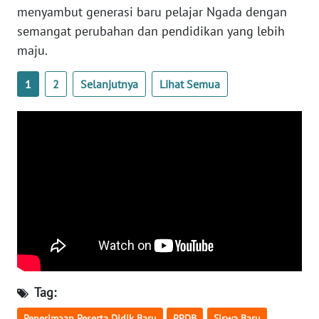
SULTENG
menyambut generasi baru pelajar Ngada dengan
semangat perubahan dan pendidikan yang lebih
WN
maju.
SULBAR
1
2
Selanjutnya
Lihat Semua
WN
BABEL
WN
SUMBAR
WN
SUMSEL
WN
BENGKULU
Tag:
WN
Penerimaan Peserta Didik Baru
PPDB
Siswa Baru