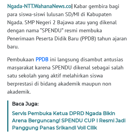
PEDOMAN
Ngada-NTT.WahanaNews.co
|
Kabar gembira bagi
MEDIA
para siswa-siswi lulusan SD/MI di Kabupaten
SIBER
Ngada. SMP Negeri 2 Bajawa atau yang dikenal
dengan nama “SPENDU” resmi membuka
REDAKSI
Penerimaan Peserta Didik Baru (PPDB) tahun ajaran
KARIR
baru.
Pembukaan
PPDB
ini langsung disambut antusias
DISCLAIMER
masyarakat karena SPENDU dikenal sebagai salah
satu sekolah yang aktif melahirkan siswa
Wahana
News
berprestasi di bidang akademik maupun non
Regional
akademik.
Baca Juga:
WN
SUMUT
Servis Pembuka Ketua DPRD Ngada Bikin
Arena Berguncang! SPENDU CUP I Resmi Jadi
WN
Panggung Panas Srikandi Voli Cilik
JAKARTA