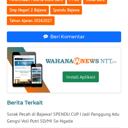
LAMPUNG
Smp Negeri 2 Bajawa
Spendu Bajawa
WN
Tahun Ajaran 20262027
JATENG
Beri Komentar
WN
NUSANTARA
WN
JOGJA
Install Aplikasi
WN
JATIM
WN
Berita Terkait
BALI
Sorak Pecah di Bajawa! SPENDU CUP I Jadi Panggung Adu
Gengsi Voli Putri SD/MI Se-Ngada
WN
KALBAR