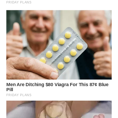
NIAS
WN
LANGKAT
WN
TAPANULI
SELATAN
WN
TANJUNG
LESUNG
WN
KARO
WN
SIMALUNGUN