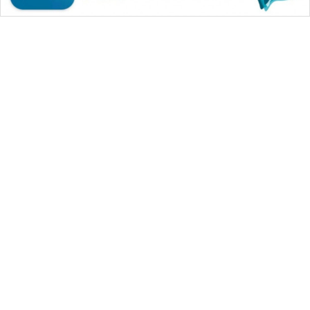
WAHANA MEDIA GROUP
|
|
|
WAHANA NEWS co
WAHANA TANI
WAHANA ADVOKAT
|
|
WAHANA INFRASTRUKTUR
WAHANA KONSUMEN
|
|
|
WAHANA LISTRIK
WAHANA TRAVEL
WAHANA TV
|
|
|
WAHANANEWS id
WAHANANEWS CO ID
WAHANANEWS NET
|
|
|
WAHANA SPORT ID
Wahana UMKM
Wahana Seleb
|
|
|
Wahana Persona
Wahana Otomotif
Wahana Health
|
Wahana Desa Wisata
Lapak Wahana