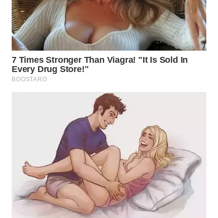
KARAWANG
WN
BEKASI
WN
BOGOR
WN
DEPOK
WN
TAPANULI
UTARA
WN
SAMOSIR