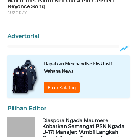
CO ID
WAHANANEWS
NET
Advertorial
WAHANA
SPORT
WAHANA
Dapatkan Merchandise Eksklusif
UMKM
Wahana News
WAHANA
Buka Katalog
SELEB
WAHANA
Pilihan Editor
PERSONA
Diaspora Ngada Maumere
Kobarkan Semangat PSN Ngada
WAHANA
U-17! Manajer: "Ambil Langkah
OTOMOTIF