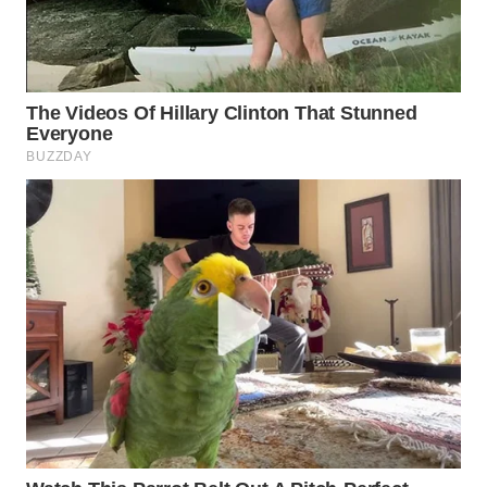
INFRASTRUKTUR
WAHANA
KONSUMEN
WAHANA
LISTRIK
WAHANA
TRAVEL
WAHANA
TV
WAHANANEWS
ID
WAHANANEWS