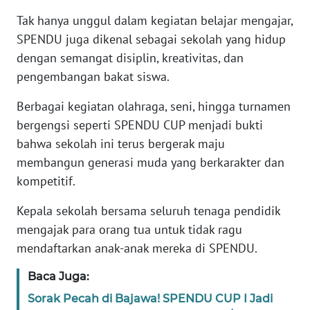
Tak hanya unggul dalam kegiatan belajar mengajar,
WN
SPENDU juga dikenal sebagai sekolah yang hidup
JABAR
dengan semangat disiplin, kreativitas, dan
pengembangan bakat siswa.
WN
BANTEN
Berbagai kegiatan olahraga, seni, hingga turnamen
bergengsi seperti SPENDU CUP menjadi bukti
WN
bahwa sekolah ini terus bergerak maju
NTT
membangun generasi muda yang berkarakter dan
kompetitif.
WN
KEPRI
Kepala sekolah bersama seluruh tenaga pendidik
mengajak para orang tua untuk tidak ragu
WN
mendaftarkan anak-anak mereka di SPENDU.
PAPUA
Baca Juga:
WN
Sorak Pecah di Bajawa! SPENDU CUP I Jadi
PAPUA