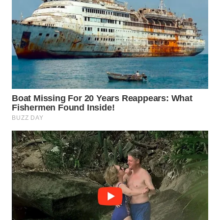
LABUANBAJO
WN
BORNEO
Wahana
Media
Group
WAHANA
NEWS
WAHANA
TANI
WAHANA
ADVOKAT
WAHANA