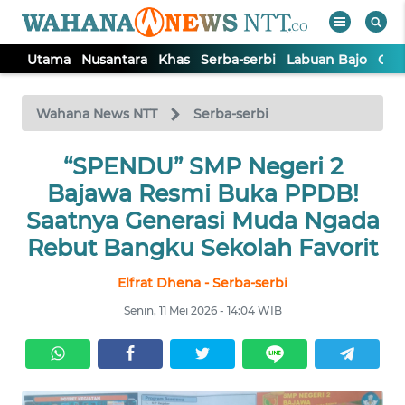
Utama
Nusantara
Khas
Serba-serbi
Labuan Bajo
Opi
WAHANA
Tutup
TV
Wahana News NTT
Serba-serbi
“SPENDU” SMP Negeri 2
UTAMA
Bajawa Resmi Buka PPDB!
NUSANTARA
Saatnya Generasi Muda Ngada
Rebut Bangku Sekolah Favorit
KHAS
Elfrat Dhena - Serba-serbi
Senin, 11 Mei 2026 - 14:04 WIB
SERBA-
SERBI
LABUAN