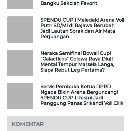
Bangku Sekolah Favorit
KELISTRIKAN
WALINKI
SPENDU CUP I Meledak! Arena Voli
ID
Putri SD/MI di Bajawa Berubah
Jadi Lautan Sorak dan Air Mata
Perjuangan
MAWAKA
ID
Neraka Semifinal Bowali Cup!
“Galacticos” Golewa Raya Diuji
MARTABAT
Mental Tempur Marsela Langa,
NET
Siapa Rebut Leg Pertama?
PLN
Servis Pembuka Ketua DPRD
WATCH
Ngada Bikin Arena Berguncang!
SPENDU CUP I Resmi Jadi
Panggung Panas Srikandi Voli Cilik
MKLI
LPKKI
KOMENTAR