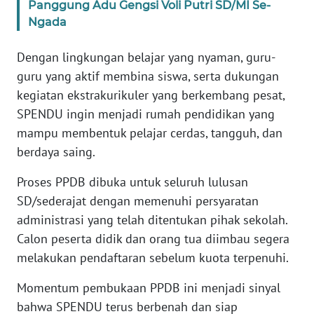
Panggung Adu Gengsi Voli Putri SD/MI Se-
BARAT
Ngada
WN
Dengan lingkungan belajar yang nyaman, guru-
RIAU
guru yang aktif membina siswa, serta dukungan
kegiatan ekstrakurikuler yang berkembang pesat,
WN
SERAMBI
SPENDU ingin menjadi rumah pendidikan yang
mampu membentuk pelajar cerdas, tangguh, dan
WN
berdaya saing.
JAMBI
Proses PPDB dibuka untuk seluruh lulusan
SD/sederajat dengan memenuhi persyaratan
WN
SULTRA
administrasi yang telah ditentukan pihak sekolah.
Calon peserta didik dan orang tua diimbau segera
WN
melakukan pendaftaran sebelum kuota terpenuhi.
NTB
Momentum pembukaan PPDB ini menjadi sinyal
WN
bahwa SPENDU terus berbenah dan siap