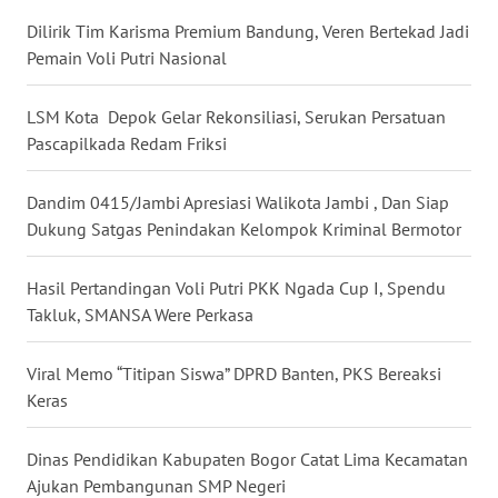
Dilirik Tim Karisma Premium Bandung, Veren Bertekad Jadi
Pemain Voli Putri Nasional
WN
KALTENG
LSM Kota Depok Gelar Rekonsiliasi, Serukan Persatuan
WN
Pascapilkada Redam Friksi
KALTARA
Dandim 0415/Jambi Apresiasi Walikota Jambi , Dan Siap
WN
Dukung Satgas Penindakan Kelompok Kriminal Bermotor
KALSEL
Hasil Pertandingan Voli Putri PKK Ngada Cup I, Spendu
WN
Takluk, SMANSA Were Perkasa
KALTIM
Viral Memo “Titipan Siswa” DPRD Banten, PKS Bereaksi
WN
Keras
SULSEL
Dinas Pendidikan Kabupaten Bogor Catat Lima Kecamatan
WN
Ajukan Pembangunan SMP Negeri
GORONTALO