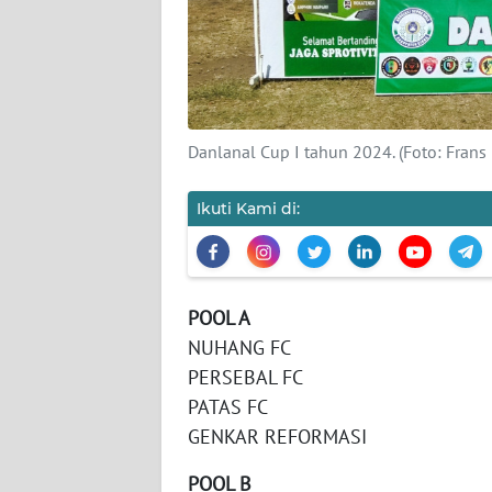
SIBER
REDAKSI
KARIR
Danlanal Cup I tahun 2024. (Foto: Fra
DISCLAIMER
Ikuti Kami di:
Wahana
News
Regional
POOL A
NUHANG FC
WN
SUMUT
PERSEBAL FC
PATAS FC
WN
GENKAR REFORMASI
JAKARTA
POOL B