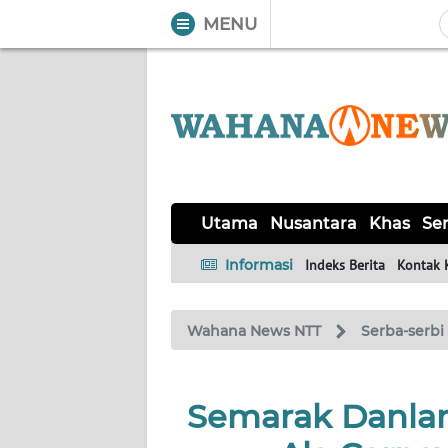
MENU
WAHANA
Tutup
TV
UTAMA
NUSANTARA
Utama
Nusantara
Khas
Ser
KHAS
Informasi
Indeks Berita
Kontak 
SERBA-
Wahana News NTT
Serba-serbi
SERBI
LABUAN
Semarak Danlan
BAJO