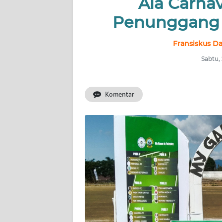
Ala Carnav
OPINI
Penunggang
Informasi
Fransiskus Da
Sabtu,
INDEKS
BERITA
Komentar
KONTAK
KAMI
INFO
IKLAN
TENTANG
KAMI
PEDOMAN
MEDIA