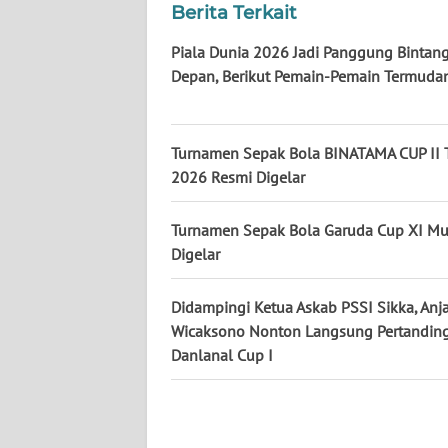
Berita Terkait
WN
KALTENG
Piala Dunia 2026 Jadi Panggung Bintan
Depan, Berikut Pemain-Pemain Termuda
WN
KALTARA
Turnamen Sepak Bola BINATAMA CUP II 
WN
2026 Resmi Digelar
KALSEL
Turnamen Sepak Bola Garuda Cup XI Mu
WN
Digelar
KALTIM
Didampingi Ketua Askab PSSI Sikka, Anj
WN
Wicaksono Nonton Langsung Pertandin
SULSEL
Danlanal Cup I
WN
GORONTALO