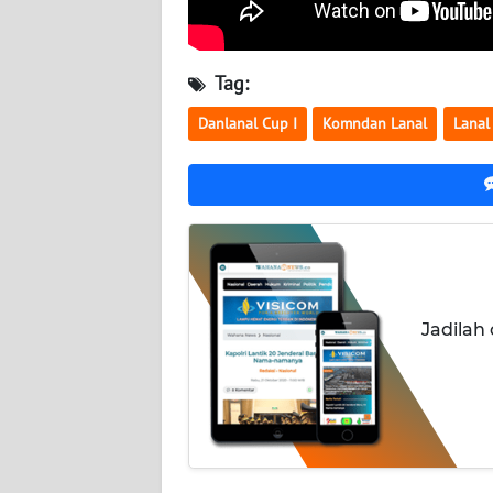
WN
JATENG
Tag:
WN
Danlanal Cup I
Komndan Lanal
Lanal
NUSANTARA
WN
JOGJA
WN
JATIM
Jadilah
WN
BALI
WN
KALBAR