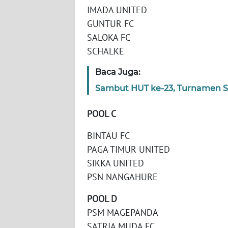
WN
IMADA UNITED
JABAR
GUNTUR FC
SALOKA FC
WN
SCHALKE
BANTEN
Baca Juga:
WN
Sambut HUT ke-23, Turnamen S
NTT
POOL C
WN
KEPRI
BINTAU FC
PAGA TIMUR UNITED
WN
SIKKA UNITED
PAPUA
PSN NANGAHURE
WN
POOL D
PAPUA
PSM MAGEPANDA
BARAT
SATRIA MUDA FC