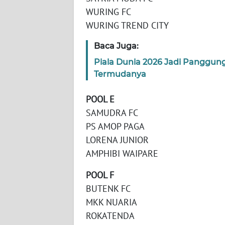
WURING FC
WN
WURING TREND CITY
RIAU
Baca Juga:
WN
Piala Dunia 2026 Jadi Panggun
SERAMBI
Termudanya
WN
POOL E
JAMBI
SAMUDRA FC
PS AMOP PAGA
WN
SULTRA
LORENA JUNIOR
AMPHIBI WAIPARE
WN
POOL F
NTB
BUTENK FC
MKK NUARIA
WN
SULTENG
ROKATENDA