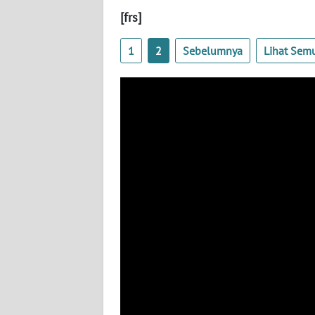
[frs]
WN
SULBAR
1
2
Sebelumnya
Lihat Sem
WN
BABEL
WN
SUMBAR
WN
SUMSEL
WN
BENGKULU
WN
LAMPUNG