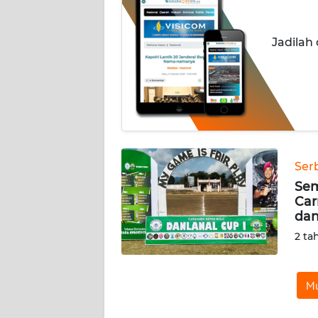
OPINI
Jadilah
Informasi
INDEKS
BERITA
KONTAK
KAMI
Ser
Sem
INFO
Car
IKLAN
da
2 ta
TENTANG
KAMI
Mu
PEDOMAN
MEDIA