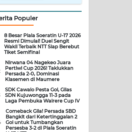
erita Populer
8 Besar Piala Soeratin U-17 2026
Resmi Dimulai! Duel Sengit
Wakil Terbaik NTT Siap Berebut
Tiket Semifinal
Nirwana 04 Nagekeo Juara
Pertiwi Cup 2026! Taklukkan
2
Persada 2-0, Dominasi
Klasemen di Maumere
SDK Cawalo Pesta Gol, Gilas
3
SDN Kujuwongga 11-3 pada
Laga Pembuka Wairere Cup IV
Comeback Gila! Persada SBD
Bangkit dari Ketertinggalan 2
4
Gol untuk Tumbangkan
Persesba 3-2 di Piala Soeratin