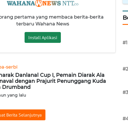
 orang pertama yang membaca berita-berita
B
terbaru Wahana News
Install Aplikasi
#1
ba-serbi
#
arak Danlanal Cup I, Pemain Diarak Ala
naval dengan Prajurit Penunggang Kuda
n Drumband
#
hun yang lalu
at Berita Selanjutnya
#