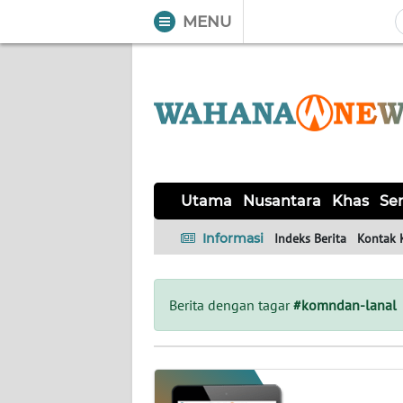
MENU
WAHANA
Tutup
TV
UTAMA
NUSANTARA
Utama
Nusantara
Khas
Ser
KHAS
Informasi
Indeks Berita
Kontak 
SERBA-
SERBI
Berita dengan tagar
#komndan-lanal
LABUAN
BAJO