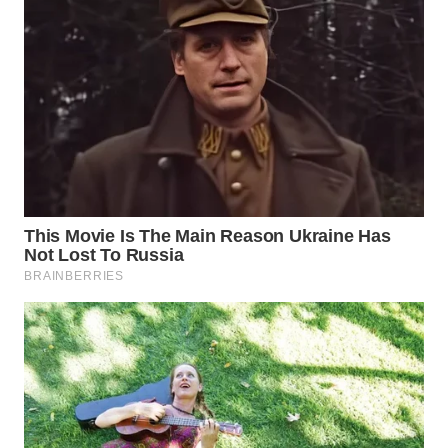
WN
CIREBON
WN
INDRAMAYU
WN
KUNINGAN
WN
MAJALENGKA
WN
SUBANG
WN
SUKABUMI