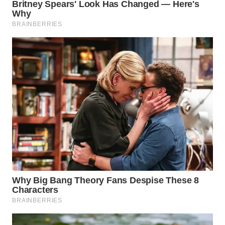
LABUANBAJO
WN
BORNEO
Wahana
Media
Group
WAHANA
NEWS
WAHANA
TANI
WAHANA
ADVOKAT
WAHANA