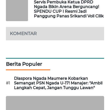
Servis Pembuka Ketua DPRD
LKKI
Ngada Bikin Arena Berguncang!
SPENDU CUP I Resmi Jadi
Panggung Panas Srikandi Voli Cilik
KOPEKLIN
PORTAL
KOMENTAR
KONSUMEN
FORWAMKI
ALPERKLINAS
Berita Populer
FORJASIDA
Diaspora Ngada Maumere Kobarkan
#1
Semangat PSN Ngada U-17! Manajer: "Ambil
Langkah Cepat, Jangan Tunggu Lawan"
TAMBANG
NEWS
SITUNGIR