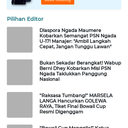
WAHANA
Pilihan Editor
HEALTH
Diaspora Ngada Maumere
Kobarkan Semangat PSN Ngada
WAHANA
U-17! Manajer: "Ambil Langkah
DESA
Cepat, Jangan Tunggu Lawan"
WISATA
Bukan Sekadar Berangkat! Wabup
LAPAK
Berni Dhey Kobarkan Misi PSN
WAHANA
Ngada Taklukkan Panggung
Nasional
Wahana
Network
“Raksasa Tumbang!” MARSELA
LANGA Hancurkan GOLEWA
KONSUMEN
RAYA, Tiket Final Bowali Cup
LISTRIK
Resmi Digenggam
MASYARAKAT