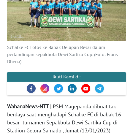
BAJO
OPINI
Informasi
INDEKS
Schalke FC Lolos ke Babak Delapan Besar dalam
BERITA
pertandingan sepakbola Dewi Sartika Cup. (Foto: Frans
Dhena).
KONTAK
KAMI
Ikuti Kami di:
INFO
IKLAN
WahanaNews-NTT |
PSM Magepanda dibuat tak
TENTANG
berdaya saat menghadapi Schalke FC di babak 16
KAMI
besar turnamen Sepakbola Dewi Sartika Cup di
Stadion Gelora Samador, Jumat (13/01/2023).