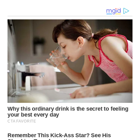
WN
SULUT
WN
MALUKU
WN
MALUT
WN
DAIRI
WN
DANAU
TOBA
WN