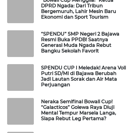
“Bowali Cup Menggila!” Ketua
KELISTRIKAN
DPRD Ngada: Dari Tribun
Bergemuruh, Lahir Mesin Baru
Ekonomi dan Sport Tourism
WALINKI
ID
“SPENDU” SMP Negeri 2 Bajawa
Resmi Buka PPDB! Saatnya
MAWAKA
Generasi Muda Ngada Rebut
ID
Bangku Sekolah Favorit
MARTABAT
SPENDU CUP I Meledak! Arena Voli
NET
Putri SD/MI di Bajawa Berubah
Jadi Lautan Sorak dan Air Mata
Perjuangan
PLN
WATCH
Neraka Semifinal Bowali Cup!
“Galacticos” Golewa Raya Diuji
MKLI
Mental Tempur Marsela Langa,
Siapa Rebut Leg Pertama?
LPKKI