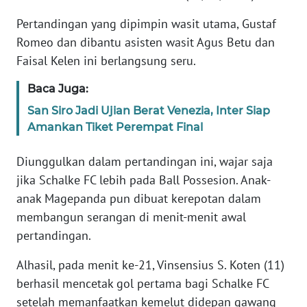
PEDOMAN
MEDIA
Pertandingan yang dipimpin wasit utama, Gustaf
SIBER
Romeo dan dibantu asisten wasit Agus Betu dan
Faisal Kelen ini berlangsung seru.
REDAKSI
Baca Juga:
KARIR
San Siro Jadi Ujian Berat Venezia, Inter Siap
Amankan Tiket Perempat Final
DISCLAIMER
Diunggulkan dalam pertandingan ini, wajar saja
Wahana
jika Schalke FC lebih pada Ball Possesion. Anak-
News
anak Magepanda pun dibuat kerepotan dalam
Regional
membangun serangan di menit-menit awal
pertandingan.
WN
SUMUT
Alhasil, pada menit ke-21, Vinsensius S. Koten (11)
berhasil mencetak gol pertama bagi Schalke FC
WN
setelah memanfaatkan kemelut didepan gawang
JAKARTA