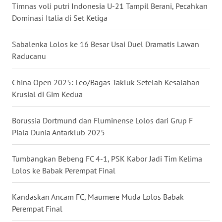
Timnas voli putri Indonesia U-21 Tampil Berani, Pecahkan
Dominasi Italia di Set Ketiga
WN
KALTENG
Sabalenka Lolos ke 16 Besar Usai Duel Dramatis Lawan
Raducanu
WN
KALTARA
China Open 2025: Leo/Bagas Takluk Setelah Kesalahan
Krusial di Gim Kedua
WN
KALSEL
Borussia Dortmund dan Fluminense Lolos dari Grup F
Piala Dunia Antarklub 2025
WN
KALTIM
Tumbangkan Bebeng FC 4-1, PSK Kabor Jadi Tim Kelima
Lolos ke Babak Perempat Final
WN
SULSEL
Kandaskan Ancam FC, Maumere Muda Lolos Babak
Perempat Final
WN
GORONTALO