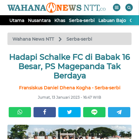
Utama
Nusantara
Khas
Serba-serbi
Labuan Bajo
Opi
WAHANA
Tutup
TV
Wahana News NTT
Serba-serbi
Hadapi Schalke FC di Babak 16
UTAMA
Besar, PS Magepanda Tak
NUSANTARA
Berdaya
Fransiskus Daniel Dhena Kogha - Serba-serbi
KHAS
Jumat, 13 Januari 2023 - 16:47 WIB
SERBA-
SERBI
LABUAN