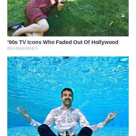
WN
PURWAKARTA
WN
PRIANGAN
TIMUR
WN
SEMARANG
WN
SOLO
WN
BOROBUDUR
WN