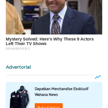
CO ID
WAHANANEWS
NET
WAHANA
SPORT
WAHANA
UMKM
Advertorial
WAHANA
SELEB
WAHANA
Dapatkan Merchandise Eksklusif
PERSONA
Wahana News
WAHANA
Buka Katalog
OTOMOTIF