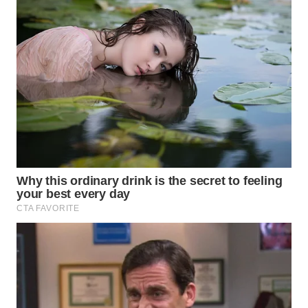
INFRASTRUKTUR
WAHANA
KONSUMEN
WAHANA
LISTRIK
WAHANA
TRAVEL
WAHANA
TV
WAHANANEWS
ID
WAHANANEWS