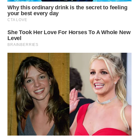
MADURA
WN
SURABAYA
WN
NATUNA
WN
BINTAN
WN
MANDALIKA
WN
LIKUPANG
WN