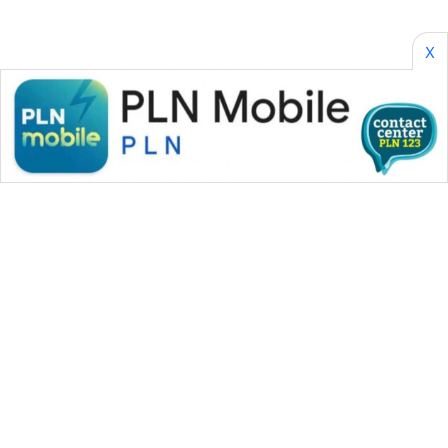
X
WAHANA MEDIA GROUP
|
|
|
WAHANA NEWS co
WAHANA TANI
WAHANA ADVOKAT