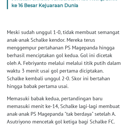
BARAT
ke 16 Besar Kejuaraan Dunia
WN
RIAU
Meski sudah unggul 1-0, tidak membuat semangat
anak-anak Schalke kendor. Mereka terus
WN
SERAMBI
menggempur pertahanan PS Magepanda hingga
berhasil menciptakan gol kedua. Gol ini dicetak
WN
oleh A. Febriyanto melalui melalui titik putih dalam
JAMBI
waktu 3 menit usai gol pertama diciptakan.
Schalke kembali unggul 2-0. Skor ini bertahan
WN
hingga babak pertama usai.
SULTRA
Memasuki babak kedua, pertandingan baru
WN
memasuki menit ke-14, Schalke lagi-lagi membuat
NTB
anak-anak PS Magepanda "tak berdaya" setelah A.
Asutriyono mencetak gol ketiga bagi Schalke FC.
WN