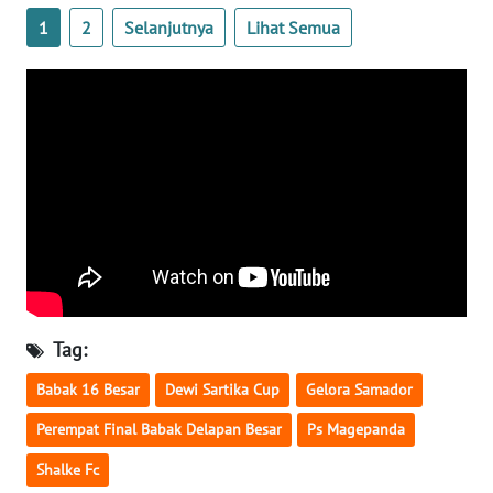
SULTENG
1
2
Selanjutnya
Lihat Semua
WN
SULBAR
WN
BABEL
WN
SUMBAR
WN
SUMSEL
Tag:
Babak 16 Besar
Dewi Sartika Cup
Gelora Samador
WN
BENGKULU
Perempat Final Babak Delapan Besar
Ps Magepanda
Shalke Fc
WN