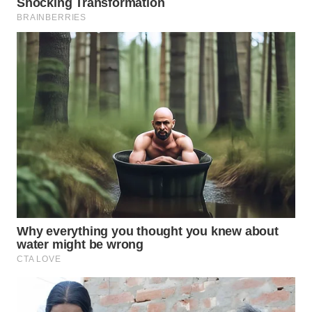
NIAS
WN
LANGKAT
WN
TAPANULI
SELATAN
WN
TANJUNG
LESUNG
WN
KARO
WN
SIMALUNGUN