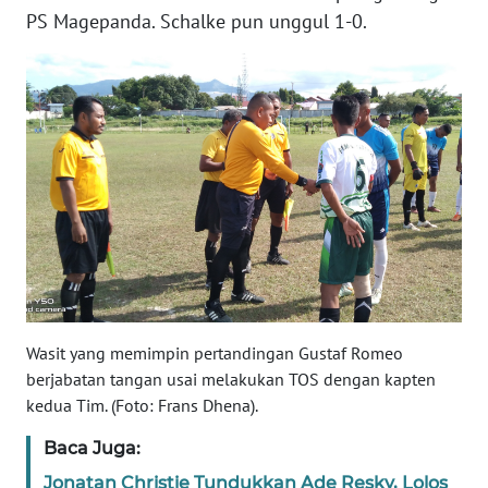
PS Magepanda. Schalke pun unggul 1-0.
WN
JABAR
WN
BANTEN
WN
NTT
WN
KEPRI
Wasit yang memimpin pertandingan Gustaf Romeo
WN
berjabatan tangan usai melakukan TOS dengan kapten
PAPUA
kedua Tim. (Foto: Frans Dhena).
Baca Juga:
WN
PAPUA
Jonatan Christie Tundukkan Ade Resky, Lolos