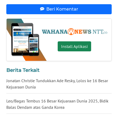
LAMPUNG
Beri Komentar
WN
JATENG
WN
NUSANTARA
Install Aplikasi
WN
JOGJA
Berita Terkait
WN
JATIM
Jonatan Christie Tundukkan Ade Resky, Lolos ke 16 Besar
Kejuaraan Dunia
WN
BALI
Leo/Bagas Tembus 16 Besar Kejuaraan Dunia 2025, Bidik
Balas Dendam atas Ganda Korea
WN
KALBAR