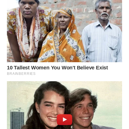
WN
LABUHANBATU
WN
TAPANULI
TENGAH
WN DELI
SERDANG
WN
TEBING
TINGGI
WN
PAKPAK
WN