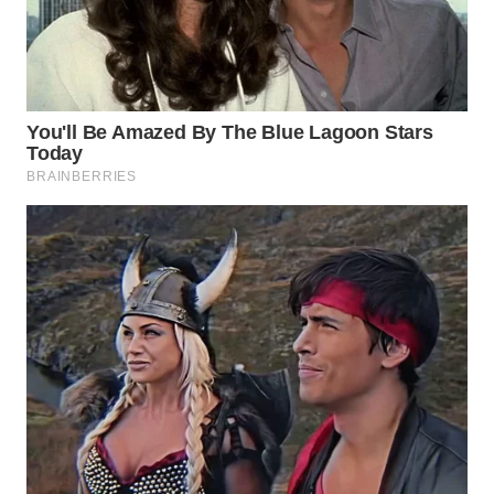
KARAWANG
WN
BEKASI
WN
BOGOR
WN
DEPOK
WN
TAPANULI
UTARA
WN
SAMOSIR