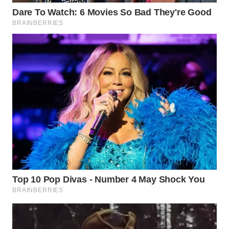
WN
PADANG
LAWAS
WN
SUMEDANG
WN
CIANJUR
WN
KEPULAUAN
SERIBU
WN
TANGERANG
WN
BINJAI