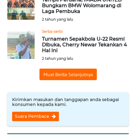
BARAT
Bungkam BMW Wolomarang di
Laga Pembuka
WN
2 tahun yang lalu
RIAU
Serba-serbi
Turnamen Sepakbola U-22 Resmi
WN
Dibuka, Cherry Newar Tekankan 4
SERAMBI
Hal Ini
2 tahun yang lalu
WN
JAMBI
Muat Berita Selanjutnya
WN
SULTRA
Kirimkan masukan dan tanggapan anda sebagai
konsumen kepada kami.
WN
NTB
Suara Pembaca
WN