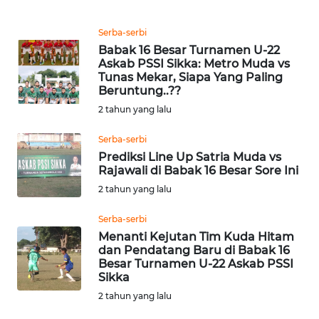
PEDOMAN
MEDIA
SIBER
Serba-serbi
Babak 16 Besar Turnamen U-22
Askab PSSI Sikka: Metro Muda vs
REDAKSI
Tunas Mekar, Siapa Yang Paling
Beruntung..??
KARIR
2 tahun yang lalu
Serba-serbi
DISCLAIMER
Prediksi Line Up Satria Muda vs
Rajawali di Babak 16 Besar Sore Ini
Wahana
2 tahun yang lalu
News
Regional
Serba-serbi
Menanti Kejutan Tim Kuda Hitam
WN
dan Pendatang Baru di Babak 16
SUMUT
Besar Turnamen U-22 Askab PSSI
Sikka
2 tahun yang lalu
WN
JAKARTA