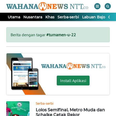
Utama
Nusantara
Khas
Serba-serbi
Labuan Bajo
Opi
WAHANA
Tutup
TV
Berita dengan tagar
#turnamen-u-22
UTAMA
NUSANTARA
KHAS
Install Aplikasi
SERBA-
SERBI
Serba-serbi
Lolos Semifinal, Metro Muda dan
LABUAN
Schalke Cetak Rekor