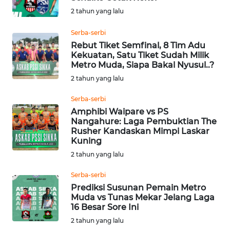
BAJO
2 tahun yang lalu
OPINI
Serba-serbi
Rebut Tiket Semfinal, 8 Tim Adu
Kekuatan, Satu Tiket Sudah Milik
Informasi
Metro Muda, Siapa Bakal Nyusul..?
2 tahun yang lalu
INDEKS
BERITA
Serba-serbi
Amphibi Waipare vs PS
KONTAK
Nangahure: Laga Pembuktian The
KAMI
Rusher Kandaskan Mimpi Laskar
Kuning
2 tahun yang lalu
INFO
IKLAN
Serba-serbi
Prediksi Susunan Pemain Metro
TENTANG
Muda vs Tunas Mekar Jelang Laga
KAMI
16 Besar Sore Ini
2 tahun yang lalu