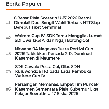
SULTENG
Berita Populer
WN
8 Besar Piala Soeratin U-17 2026 Resmi
SULBAR
#1
Dimulai! Duel Sengit Wakil Terbaik NTT Siap
Berebut Tiket Semifinal
WN
Wairere Cup IV: SDK Tomu Menggila, Lumat
BABEL
#2
SDI Uwa 12-5! Al dan Ngaji Borong Gol
Nirwana 04 Nagekeo Juara Pertiwi Cup
WN
#3
2026! Taklukkan Persada 2-0, Dominasi
SUMBAR
Klasemen di Maumere
SDK Cawalo Pesta Gol, Gilas SDN
WN
#4
Kujuwongga 11-3 pada Laga Pembuka
SUMSEL
Wairere Cup IV
Persaingan Memanas, Empat Tim Puncaki
WN
#5
Klasemen Sementara Piala Gubernur Liga
BENGKULU
Pelajar Soeratin U-17 Sikka 2026
WN