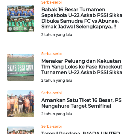
Serba-serbi
Babak 16 Besar Turnamen
WN
Sepakbola U-22 Askab PSSI Sikka
JABAR
Dibuka Samudra FC vs Abunae,
Simak Jadwal Selengkapnya..!!
2 tahun yang lalu
WN
BANTEN
Serba-serbi
WN
Menakar Peluang dan Kekuatan
NTT
Tim Yang Lolos ke Fase Knockout
Turnamen U-22 Askab PSSI Sikka
WN
2 tahun yang lalu
KEPRI
Serba-serbi
Amankan Satu Tiket 16 Besar, PS
WN
Nangahure Target Semifinal
PAPUA
2 tahun yang lalu
WN
Serba-serbi
PAPUA
Tampil Perdana, IMADA UNITED