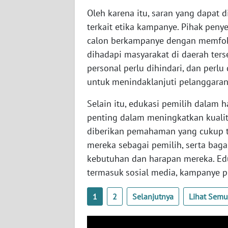
Oleh karena itu, saran yang dapat d
WN
SULBAR
terkait etika kampanye. Pihak pen
calon berkampanye dengan memfoku
WN
dihadapi masyarakat di daerah terse
BABEL
personal perlu dihindari, dan perl
untuk menindaklanjuti pelanggaran
WN
SUMBAR
Selain itu, edukasi pemilih dalam 
penting dalam meningkatkan kualit
WN
diberikan pemahaman yang cukup te
SUMSEL
mereka sebagai pemilih, serta bag
kebutuhan dan harapan mereka. Edu
WN
termasuk sosial media, kampanye pu
BENGKULU
1
2
Selanjutnya
Lihat Sem
WN
LAMPUNG