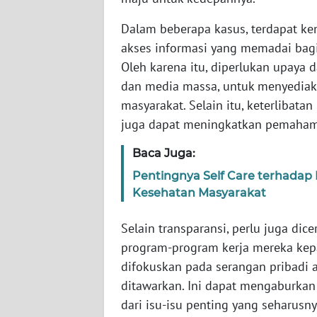
WN
Dalam beberapa kasus, terdapat kend
RIAU
akses informasi yang memadai bagi 
Oleh karena itu, diperlukan upaya 
WN
dan media massa, untuk menyediaka
SERAMBI
masyarakat. Selain itu, keterlibat
juga dapat meningkatkan pemahama
WN
JAMBI
Baca Juga:
Pentingnya Self Care terhada
WN
Kesehatan Masyarakat
SULTRA
Selain transparansi, perlu juga d
WN
program-program kerja mereka kep
NTB
difokuskan pada serangan pribadi a
WN
ditawarkan. Ini dapat mengaburka
SULTENG
dari isu-isu penting yang seharusny