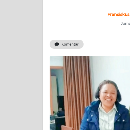
OPINI
Fransiskus
Informasi
Juma
INDEKS
BERITA
Komentar
KONTAK
KAMI
INFO
IKLAN
TENTANG
KAMI
PEDOMAN
MEDIA