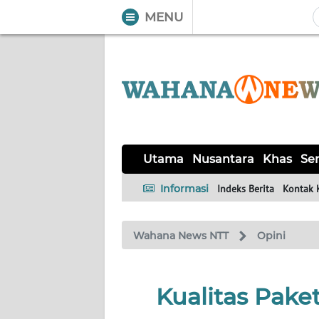
MENU
WAHANA
Tutup
TV
UTAMA
NUSANTARA
Utama
Nusantara
Khas
Ser
KHAS
Informasi
Indeks Berita
Kontak 
SERBA-
Wahana News NTT
Opini
SERBI
LABUAN
Kualitas Pak
BAJO