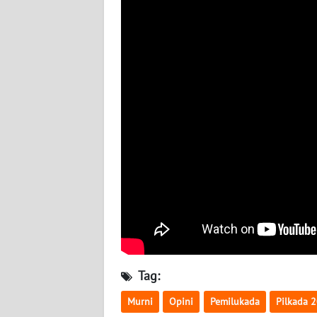
WN
JATENG
WN
NUSANTARA
WN
JOGJA
WN
JATIM
WN
BALI
Tag:
WN
KALBAR
Murni
Opini
Pemilukada
Pilkada 