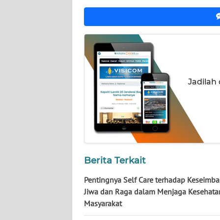
WN
KALTENG
WN
KALTARA
Jadilah
WN
KALSEL
WN
KALTIM
WN
Berita Terkait
SULSEL
Pentingnya Self Care terhadap Keseimb
WN
Jiwa dan Raga dalam Menjaga Kesehata
GORONTALO
Masyarakat