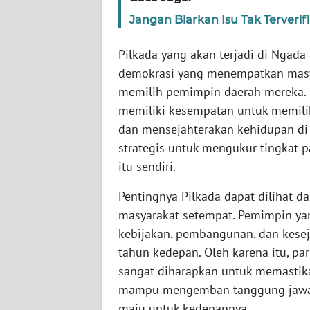
WN
Jangan Biarkan Isu Tak Terveri
JABAR
Pilkada yang akan terjadi di Ngad
WN
demokrasi yang menempatkan masy
BANTEN
memilih pemimpin daerah mereka. 
memiliki kesempatan untuk memili
WN
NTT
dan mensejahterakan kehidupan di 
strategis untuk mengukur tingkat p
WN
itu sendiri.
KEPRI
Pentingnya Pilkada dapat dilihat d
masyarakat setempat. Pemimpin yan
WN
PAPUA
kebijakan, pembangunan, dan kese
tahun kedepan. Oleh karena itu, pa
WN
sangat diharapkan untuk memastika
PAPUA
mampu mengemban tanggung jawab
BARAT
maju untuk kedepannya.