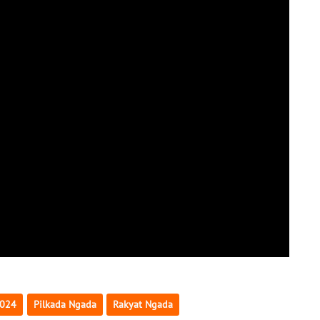
2024
Pilkada Ngada
Rakyat Ngada