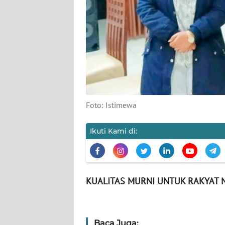
SIBER
REDAKSI
KARIR
DISCLAIMER
Foto: Istimewa
Wahana
News
Regional
Ikuti Kami di:
WN
SUMUT
KUALITAS MURNI UNTUK RAKYAT 
WN
JAKARTA
Baca Juga: