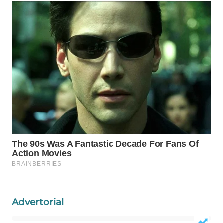
CO ID
WAHANANEWS
NET
WAHANA
SPORT
WAHANA
UMKM
WAHANA
SELEB
WAHANA
PERSONA
Advertorial
WAHANA
OTOMOTIF