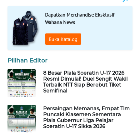
Dapatkan Merchandise Eksklusif
WAHANA
Wahana News
HEALTH
Buka Katalog
WAHANA
DESA
WISATA
Pilihan Editor
LAPAK
8 Besar Piala Soeratin U-17 2026
WAHANA
Resmi Dimulai! Duel Sengit Wakil
Terbaik NTT Siap Berebut Tiket
Semifinal
Wahana
Network
Persaingan Memanas, Empat Tim
KONSUMEN
Puncaki Klasemen Sementara
Piala Gubernur Liga Pelajar
LISTRIK
Soeratin U-17 Sikka 2026
MASYARAKAT