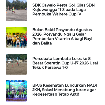
KELISTRIKAN
SDK Cawalo Pesta Gol, Gilas SDN
Kujuwongga 11-3 pada Laga
Pembuka Wairere Cup IV
WALINKI
ID
Bulan Bakti Posyandu Agustus
MAWAKA
2026: Posyandu Ngalu Gelar
ID
Pemberian Vitamin A bagi Bayi
dan Balita
MARTABAT
NET
Persebata Lembata Lolos ke 8
Besar Soeratin Cup U-17 2026 Usai
PLN
Tekuk Persewa 1-0
WATCH
MKLI
BPJS Kesehatan Luncurkan NADI
JKN, Solusi Menabung Iuran agar
Kepesertaan Tetap Aktif
LPKKI