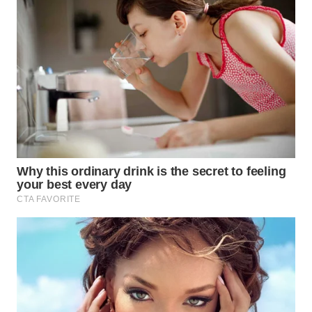
WN
SULUT
WN
MALUKU
WN
MALUT
WN
DAIRI
WN
DANAU
TOBA
WN