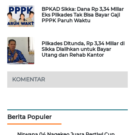
LKKI
BPKAD Sikka: Dana Rp 3,34 Miliar
Eks Pilkades Tak Bisa Bayar Gaji
PPPK Paruh Waktu
KOPEKLIN
PORTAL
Pilkades Ditunda, Rp 3,34 Miliar di
KONSUMEN
Sikka Dialihkan untuk Bayar
Utang dan Rehab Kantor
FORWAMKI
ALPERKLINAS
KOMENTAR
FORJASIDA
TAMBANG
NEWS
Berita Populer
SITUNGIR
Nirwana 04 Nagekeo Juara Pertiwi Cup