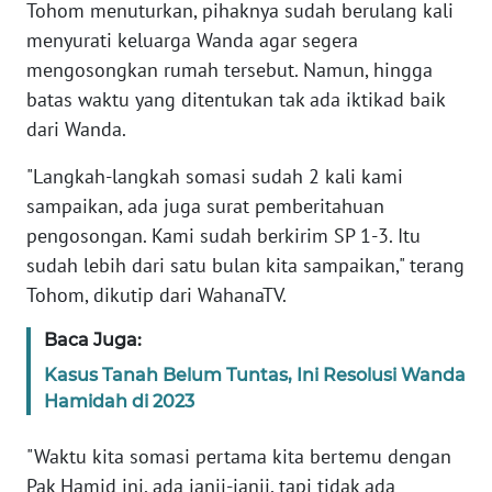
Tohom menuturkan, pihaknya sudah berulang kali
menyurati keluarga Wanda agar segera
WN
mengosongkan rumah tersebut. Namun, hingga
JABAR
batas waktu yang ditentukan tak ada iktikad baik
dari Wanda.
WN
BANTEN
"Langkah-langkah somasi sudah 2 kali kami
sampaikan, ada juga surat pemberitahuan
WN
pengosongan. Kami sudah berkirim SP 1-3. Itu
NTT
sudah lebih dari satu bulan kita sampaikan," terang
Tohom, dikutip dari WahanaTV.
WN
KEPRI
Baca Juga:
Kasus Tanah Belum Tuntas, Ini Resolusi Wanda
WN
PAPUA
Hamidah di 2023
"Waktu kita somasi pertama kita bertemu dengan
WN
PAPUA
Pak Hamid ini, ada janji-janji, tapi tidak ada