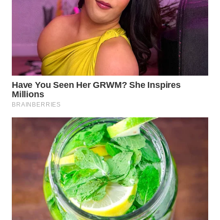
LABUANBAJO
WN
BORNEO
Wahana
Media
Group
WAHANA
NEWS
WAHANA
TANI
WAHANA
ADVOKAT
WAHANA