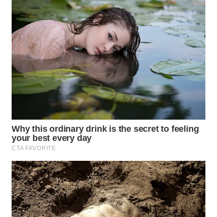
KARAWANG
WN
BEKASI
WN
BOGOR
WN
DEPOK
WN
TAPANULI
UTARA
WN
SAMOSIR