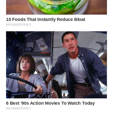
INFRASTRUKTUR
WAHANA
KONSUMEN
WAHANA
LISTRIK
WAHANA
TRAVEL
WAHANA
TV
WAHANANEWS
ID
WAHANANEWS