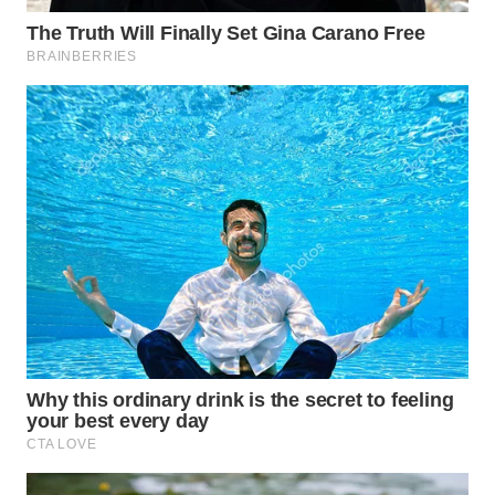
WN
LABUHANBATU
WN
TAPANULI
TENGAH
WN DELI
SERDANG
WN
TEBING
TINGGI
WN
PAKPAK
WN