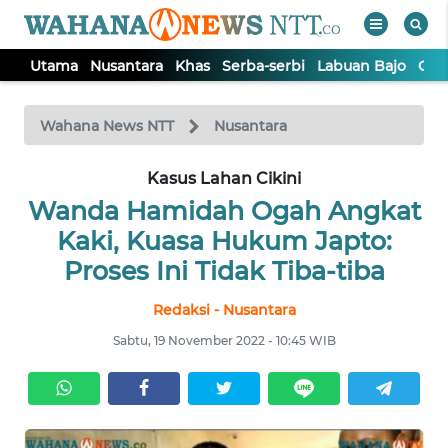
Utama
Nusantara
Khas
Serba-serbi
Labuan Bajo
Opi
WAHANA
Tutup
TV
Wahana News NTT
Nusantara
Kasus Lahan Cikini
UTAMA
Wanda Hamidah Ogah Angkat
NUSANTARA
Kaki, Kuasa Hukum Japto:
Proses Ini Tidak Tiba-tiba
KHAS
Redaksi - Nusantara
Sabtu, 19 November 2022 - 10:45 WIB
SERBA-
SERBI
LABUAN