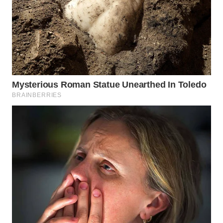
WN
PADANG
LAWAS
WN
SUMEDANG
WN
CIANJUR
WN
KEPULAUAN
SERIBU
WN
TANGERANG
WN
BINJAI