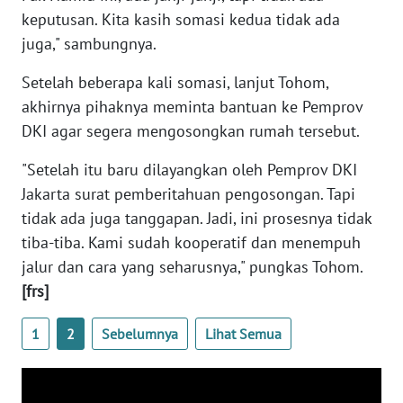
BARAT
keputusan. Kita kasih somasi kedua tidak ada
juga," sambungnya.
WN
RIAU
Setelah beberapa kali somasi, lanjut Tohom,
akhirnya pihaknya meminta bantuan ke Pemprov
WN
DKI agar segera mengosongkan rumah tersebut.
SERAMBI
"Setelah itu baru dilayangkan oleh Pemprov DKI
WN
Jakarta surat pemberitahuan pengosongan. Tapi
JAMBI
tidak ada juga tanggapan. Jadi, ini prosesnya tidak
tiba-tiba. Kami sudah kooperatif dan menempuh
WN
jalur dan cara yang seharusnya," pungkas Tohom.
SULTRA
[frs]
WN
1
2
Sebelumnya
Lihat Semua
NTB
WN