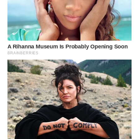
NIAS
WN
LANGKAT
WN
TAPANULI
SELATAN
WN
TANJUNG
LESUNG
WN
KARO
WN
SIMALUNGUN