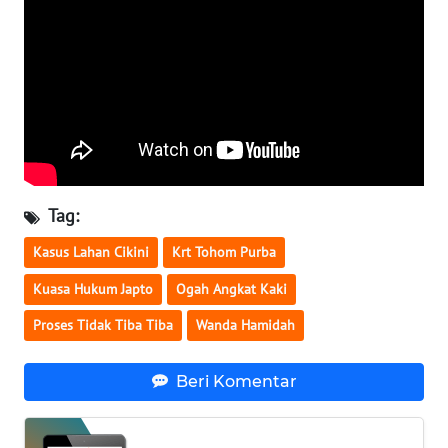
SULTENG
WN
SULBAR
WN
BABEL
WN
Tag:
SUMBAR
Kasus Lahan Cikini
Krt Tohom Purba
WN
Kuasa Hukum Japto
Ogah Angkat Kaki
SUMSEL
Proses Tidak Tiba Tiba
Wanda Hamidah
WN
BENGKULU
Beri Komentar
WN