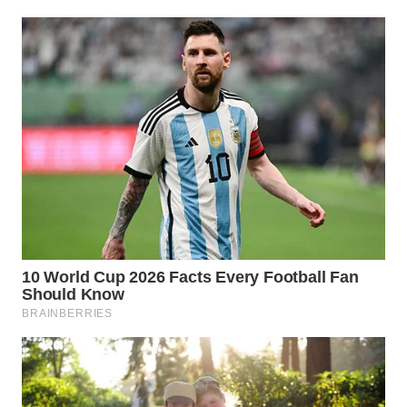
WN
PURWAKARTA
WN
PRIANGAN
TIMUR
WN
SEMARANG
WN
SOLO
WN
BOROBUDUR
WN