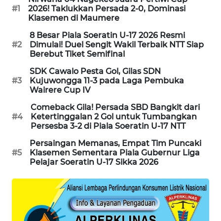
NEWS
#1
2026! Taklukkan Persada 2-0, Dominasi
Klasemen di Maumere
SIDIKALANG
8 Besar Piala Soeratin U-17 2026 Resmi
NEWS
#2
Dimulai! Duel Sengit Wakil Terbaik NTT Siap
Berebut Tiket Semifinal
SIBARAGAS
SDK Cawalo Pesta Gol, Gilas SDN
NEWS
#3
Kujuwongga 11-3 pada Laga Pembuka
Wairere Cup IV
METRO
Comeback Gila! Persada SBD Bangkit dari
SIANTAR
#4
Ketertinggalan 2 Gol untuk Tumbangkan
NEWS
Persesba 3-2 di Piala Soeratin U-17 NTT
Persaingan Memanas, Empat Tim Puncaki
METRO
#5
Klasemen Sementara Piala Gubernur Liga
MEDAN
Pelajar Soeratin U-17 Sikka 2026
NEWS
METRO
JAKARTA
NEWS