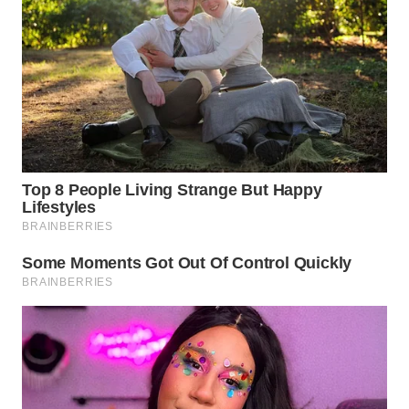
MADURA
WN
SURABAYA
WN
NATUNA
WN
BINTAN
WN
MANDALIKA
WN
LIKUPANG
WN