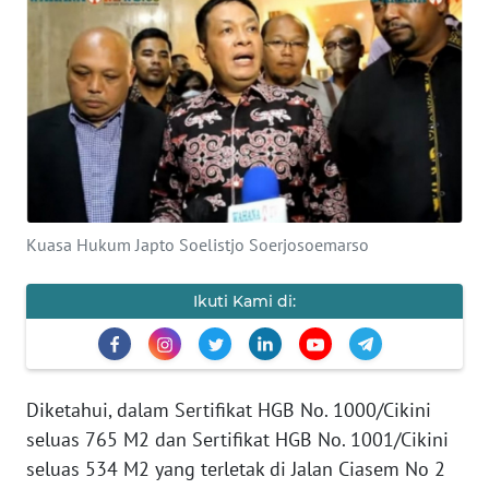
BAJO
OPINI
Informasi
INDEKS
BERITA
Kuasa Hukum Japto Soelistjo Soerjosoemarso
KONTAK
KAMI
Ikuti Kami di:
INFO
IKLAN
Diketahui, dalam Sertifikat HGB No. 1000/Cikini
TENTANG
KAMI
seluas 765 M2 dan Sertifikat HGB No. 1001/Cikini
seluas 534 M2 yang terletak di Jalan Ciasem No 2