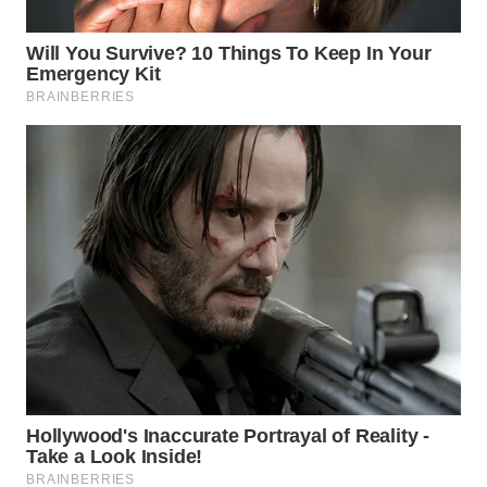
WN
CIREBON
WN
INDRAMAYU
WN
KUNINGAN
WN
MAJALENGKA
WN
SUBANG
WN
SUKABUMI