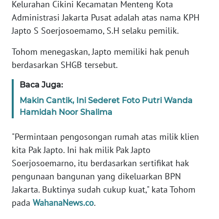
PEDOMAN
Kelurahan Cikini Kecamatan Menteng Kota
MEDIA
Administrasi Jakarta Pusat adalah atas nama KPH
SIBER
Japto S Soerjosoemamo, S.H selaku pemilik.
REDAKSI
Tohom menegaskan, Japto memiliki hak penuh
berdasarkan SHGB tersebut.
KARIR
Baca Juga:
DISCLAIMER
Makin Cantik, Ini Sederet Foto Putri Wanda
Hamidah Noor Shalima
Wahana
News
"Permintaan pengosongan rumah atas milik klien
Regional
kita Pak Japto. Ini hak milik Pak Japto
Soerjosoemarno, itu berdasarkan sertifikat hak
WN
pengunaan bangunan yang dikeluarkan BPN
SUMUT
Jakarta. Buktinya sudah cukup kuat," kata Tohom
pada
WahanaNews.co
.
WN
JAKARTA