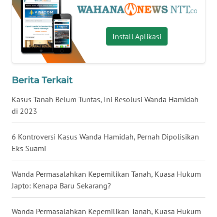
LAMPUNG
WN
Install Aplikasi
JATENG
WN
NUSANTARA
Berita Terkait
Kasus Tanah Belum Tuntas, Ini Resolusi Wanda Hamidah
WN
JOGJA
di 2023
WN
6 Kontroversi Kasus Wanda Hamidah, Pernah Dipolisikan
JATIM
Eks Suami
WN
Wanda Permasalahkan Kepemilikan Tanah, Kuasa Hukum
BALI
Japto: Kenapa Baru Sekarang?
WN
Wanda Permasalahkan Kepemilikan Tanah, Kuasa Hukum
KALBAR