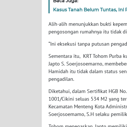
Baca Juga:
WN
Kasus Tanah Belum Tuntas, Ini
RIAU
Alih-alih menunjukkan bukti kepe
WN
pengosongan rumahnya itu tidak di
SERAMBI
“Ini eksekusi tanpa putusan pengadi
WN
Sementara itu, KRT Tohom Purba 
JAMBI
Japto S. Soerjosoemarno, membebe
Hamidah itu tidak dalam status se
WN
SULTRA
pengadilan.
Diketahui, dalam Sertifikat HGB No
WN
1001/Cikini seluas 534 M2 yang ter
NTB
Kecamatan Menteng Kota Administra
Soerjosoemamo, S.H selaku pemilik
WN
SULTENG
Tohom menegaskan, Japto memiliki