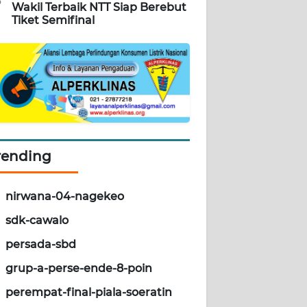
5
Wakil Terbaik NTT Siap Berebut
Tiket Semifinal
rending
nirwana-04-nagekeo
sdk-cawalo
persada-sbd
grup-a-perse-ende-8-poin
perempat-final-piala-soeratin