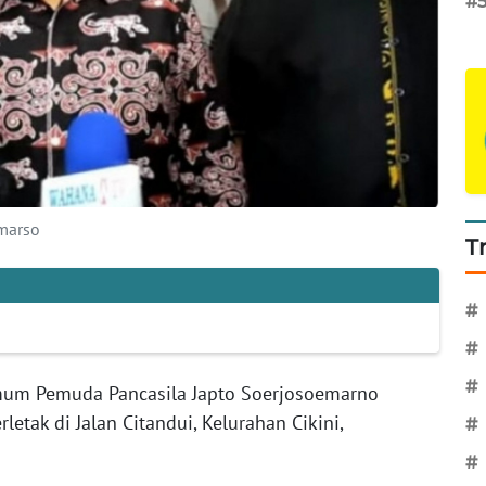
#
marso
T
#
#
#
um Pemuda Pancasila Japto Soerjosoemarno
etak di Jalan Citandui, Kelurahan Cikini,
#
#