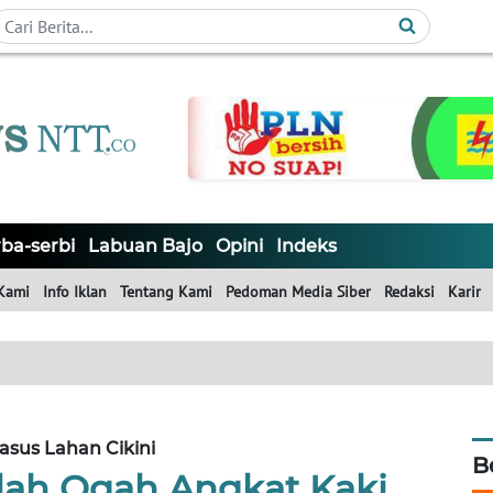
ba-serbi
Labuan Bajo
Opini
Indeks
Kami
Info Iklan
Tentang Kami
Pedoman Media Siber
Redaksi
Karir
asus Lahan Cikini
B
h Ogah Angkat Kaki,