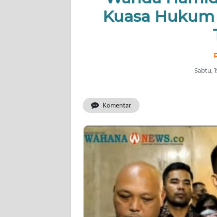
Kuasa Hukum J
OPINI
Informasi
INDEKS
BERITA
Sabtu, 
KONTAK
Komentar
KAMI
INFO
IKLAN
TENTANG
KAMI
PEDOMAN
MEDIA