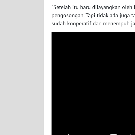
"Setelah itu baru dilayangkan oleh
WN
JATENG
pengosongan. Tapi tidak ada juga ta
sudah kooperatif dan menempuh ja
WN
NUSANTARA
WN
JOGJA
WN
JATIM
WN
BALI
WN
KALBAR