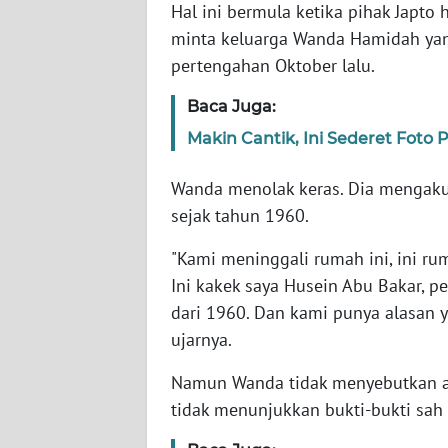
Hal ini bermula ketika pihak Japto
WN
JABAR
minta keluarga Wanda Hamidah yan
pertengahan Oktober lalu.
WN
Baca Juga:
BANTEN
Makin Cantik, Ini Sederet Foto
WN
NTT
Wanda menolak keras. Dia mengaku
sejak tahun 1960.
WN
"Kami meninggali rumah ini, ini rum
KEPRI
Ini kakek saya Husein Abu Bakar, 
dari 1960. Dan kami punya alasan y
WN
PAPUA
ujarnya.
Namun Wanda tidak menyebutkan ala
WN
PAPUA
tidak menunjukkan bukti-bukti sah
BARAT