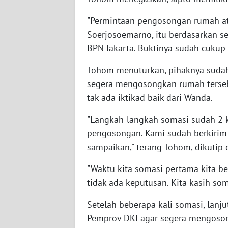
WN
"Permintaan pengosongan rumah atas 
SULBAR
Soerjosoemarno, itu berdasarkan s
BPN Jakarta. Buktinya sudah cukup
WN
BABEL
Tohom menuturkan, pihaknya sudah
segera mengosongkan rumah terseb
WN
tak ada iktikad baik dari Wanda.
SUMBAR
"Langkah-langkah somasi sudah 2 k
WN
pengosongan. Kami sudah berkirim S
SUMSEL
sampaikan," terang Tohom, dikutip 
WN
"Waktu kita somasi pertama kita ber
BENGKULU
tidak ada keputusan. Kita kasih so
WN
Setelah beberapa kali somasi, lan
LAMPUNG
Pemprov DKI agar segera mengoson