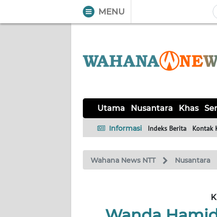
MENU
WAHANA
Tutup
TV
UTAMA
NUSANTARA
Utama
Nusantara
Khas
Ser
KHAS
Informasi
Indeks Berita
Kontak 
SERBA-
Wahana News NTT
Nusantara
SERBI
LABUAN
K
BAJO
Wanda Hamida