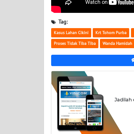
WN
KALTENG
Tag:
WN
Kasus Lahan Cikini
Krt Tohom Purba
KALTARA
Proses Tidak Tiba Tiba
Wanda Hamidah
WN
KALSEL
WN
KALTIM
WN
Jadilah
SULSEL
WN
GORONTALO