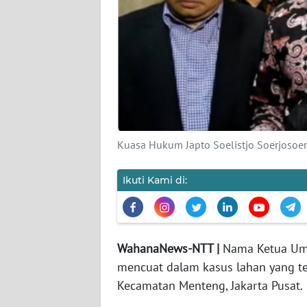
SIBER
REDAKSI
KARIR
DISCLAIMER
Kuasa Hukum Japto Soelistjo Soerjosoe
Wahana
News
Regional
Ikuti Kami di:
WN
SUMUT
WahanaNews-NTT |
Nama Ketua Um
mencuat dalam kasus lahan yang terl
WN
JAKARTA
Kecamatan Menteng, Jakarta Pusat.