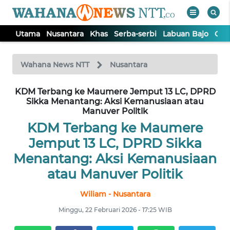
Utama
Nusantara
Khas
Serba-serbi
Labuan Bajo
Opi
WAHANA
Tutup
TV
Wahana News NTT
Nusantara
KDM Terbang ke Maumere Jemput 13 LC, DPRD
UTAMA
Sikka Menantang: Aksi Kemanusiaan atau
Manuver Politik
NUSANTARA
KDM Terbang ke Maumere
Jemput 13 LC, DPRD Sikka
KHAS
Menantang: Aksi Kemanusiaan
atau Manuver Politik
SERBA-
SERBI
Wiliam - Nusantara
Minggu, 22 Februari 2026 - 17:25 WIB
LABUAN