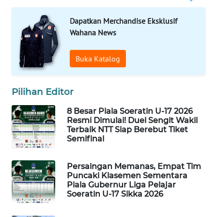
Dapatkan Merchandise Eksklusif
KRT
NEWS
Wahana News
KARING
Buka Katalog
NEWS
Pilihan Editor
JURNAL
MARITIM
8 Besar Piala Soeratin U-17 2026
Resmi Dimulai! Duel Sengit Wakil
HUMBANG
Terbaik NTT Siap Berebut Tiket
Semifinal
NEWS
GARONGGANG
Persaingan Memanas, Empat Tim
NEWS
Puncaki Klasemen Sementara
Piala Gubernur Liga Pelajar
Soeratin U-17 Sikka 2026
FISUELRI
ID