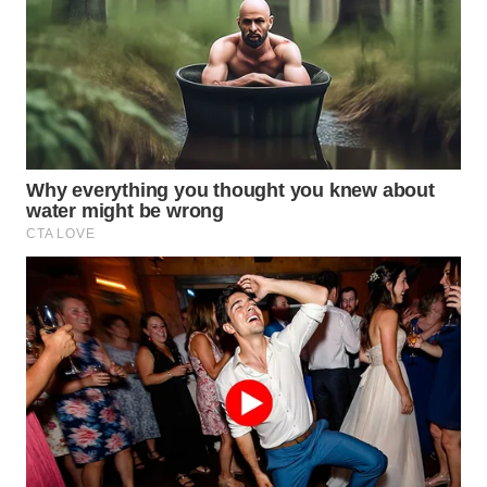
INFRASTRUKTUR
WAHANA
KONSUMEN
WAHANA
LISTRIK
WAHANA
TRAVEL
WAHANA
TV
WAHANANEWS
ID
WAHANANEWS