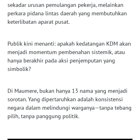
NIAS
sekadar urusan pemulangan pekerja, melainkan
perkara pidana lintas daerah yang membutuhkan
WN
keterlibatan aparat pusat.
LANGKAT
Publik kini menanti: apakah kedatangan KDM akan
WN
TAPANULI
menjadi momentum pembenahan sistemik, atau
SELATAN
hanya berakhir pada aksi penjemputan yang
simbolik?
WN
TANJUNG
LESUNG
Di Maumere, bukan hanya 13 nama yang menjadi
sorotan. Yang dipertaruhkan adalah konsistensi
WN
negara dalam melindungi warganya—tanpa tebang
KARO
pilih, tanpa panggung politik.
WN
SIMALUNGUN