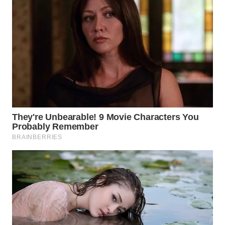
WN
CIREBON
WN
INDRAMAYU
WN
KUNINGAN
WN
MAJALENGKA
WN
SUBANG
WN
SUKABUMI