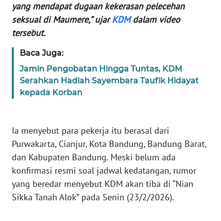
yang mendapat dugaan kekerasan pelecehan
seksual di Maumere,” ujar
KDM
dalam video
WN
tersebut.
JABAR
Baca Juga:
WN
Jamin Pengobatan Hingga Tuntas, KDM
BANTEN
Serahkan Hadiah Sayembara Taufik Hidayat
kepada Korban
WN
NTT
Ia menyebut para pekerja itu berasal dari
WN
Purwakarta, Cianjur, Kota Bandung, Bandung Barat,
KEPRI
dan Kabupaten Bandung. Meski belum ada
WN
konfirmasi resmi soal jadwal kedatangan, rumor
PAPUA
yang beredar menyebut KDM akan tiba di “Nian
Sikka Tanah Alok” pada Senin (23/2/2026).
WN
PAPUA