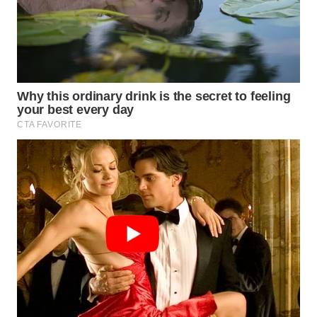
WN
PURWAKARTA
WN
PRIANGAN
TIMUR
WN
SEMARANG
WN
SOLO
WN
BOROBUDUR
WN