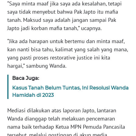
“Saya minta maaf jika saya ada kesalahan, tetapi
saya tidak menyebut bahwa Pak Japto itu mafia
WN
tanah. Maksud saya adalah jangan sampai Pak
JABAR
Japto jadi korban mafia tanah,” ucapnya.
WN
“Jika ada harapan untuk bertemu dan minta maaf,
BANTEN
kan nanti bisa tahu, kalimat yang salah yang mana,
yang pasti proses restorative justice ini kita
WN
hargai,” sambung Wanda.
NTT
Baca Juga:
WN
Kasus Tanah Belum Tuntas, Ini Resolusi Wanda
KEPRI
Hamidah di 2023
WN
Mediasi dilakukan atas laporan Japto, lantaran
PAPUA
Wanda dianggap telah melakuan pencemaran
nama baik terhadap Ketua MPN Pemuda Pancasila
WN
PAPUA
tersebut, melalui postingan di akun media