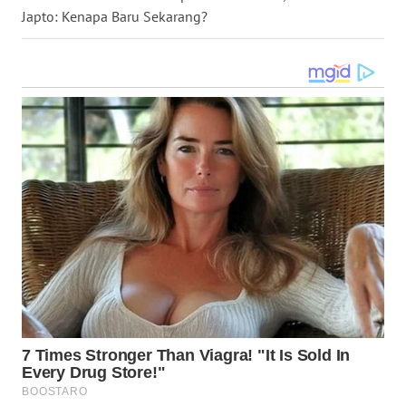
MADURA
Japto: Kenapa Baru Sekarang?
WN
SURABAYA
WN
NATUNA
WN
BINTAN
WN
MANDALIKA
WN
LIKUPANG
WN