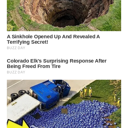
KRT
NEWS
KARING
NEWS
JURNAL
MARITIM
HUMBANG
NEWS
GARONGGANG
NEWS
FISUELRI
ID