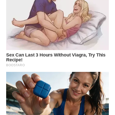
INFRASTRUKTUR
WAHANA
KONSUMEN
WAHANA
LISTRIK
WAHANA
TRAVEL
WAHANA
TV
WAHANANEWS
ID
WAHANANEWS