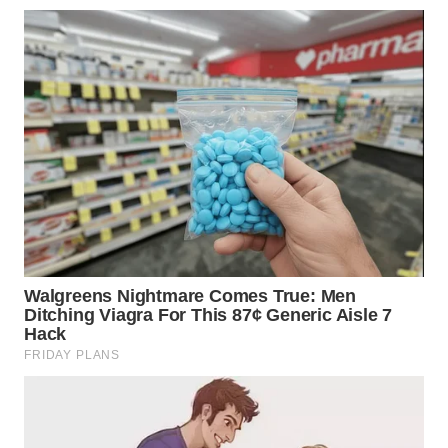
LABUANBAJO
WN
BORNEO
Wahana
Media
Group
WAHANA
NEWS
WAHANA
TANI
WAHANA
ADVOKAT
WAHANA