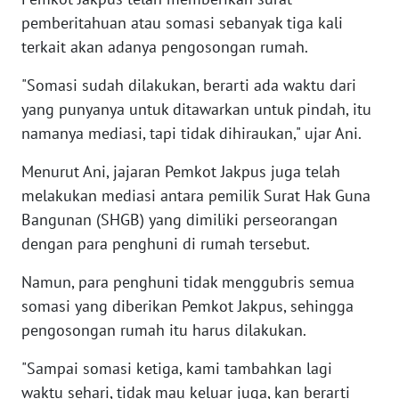
NIAS
pemberitahuan atau somasi sebanyak tiga kali
terkait akan adanya pengosongan rumah.
WN
LANGKAT
"Somasi sudah dilakukan, berarti ada waktu dari
yang punyanya untuk ditawarkan untuk pindah, itu
WN
namanya mediasi, tapi tidak dihiraukan," ujar Ani.
TAPANULI
SELATAN
Menurut Ani, jajaran Pemkot Jakpus juga telah
melakukan mediasi antara pemilik Surat Hak Guna
WN
Bangunan (SHGB) yang dimiliki perseorangan
TANJUNG
dengan para penghuni di rumah tersebut.
LESUNG
Namun, para penghuni tidak menggubris semua
WN
somasi yang diberikan Pemkot Jakpus, sehingga
KARO
pengosongan rumah itu harus dilakukan.
WN
"Sampai somasi ketiga, kami tambahkan lagi
SIMALUNGUN
waktu sehari, tidak mau keluar juga, kan berarti