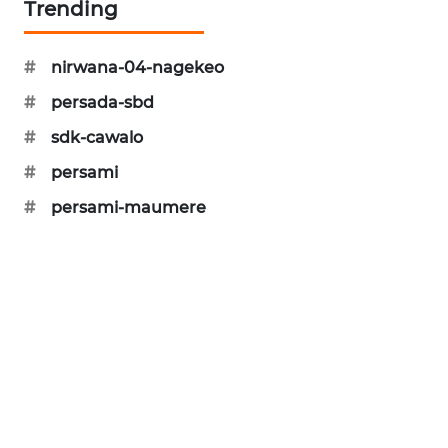
Trending
#
nirwana-04-nagekeo
#
persada-sbd
#
sdk-cawalo
#
persami
#
persami-maumere