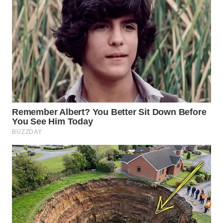
NEWS
SIDIKALANG
NEWS
SIBARAGAS
NEWS
METRO
SIANTAR
NEWS
METRO
MEDAN
NEWS
METRO
JAKARTA
NEWS