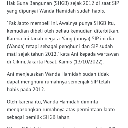
Hak Guna Bangunan (SHGB) sejak 2012 di saat SIP
yang dipunyai Wanda Hamidah sudah habis.
WN
KALTENG
"Pak Japto membeli ini. Awalnya punya SHGB itu,
kemudian dibeli oleh beliau kemudian diterbitkan.
WN
Karena ini tanah negara. Yang (punya) SIP ini dia
KALTARA
(Wanda) tetapi sebagai penghuni dan SIP sudah
mati sejak tahun 2012," kata Ani kepada wartawan
WN
di Cikini, Jakarta Pusat, Kamis (13/10/2022).
KALSEL
Ani menjelaskan Wanda Hamidah sudah tidak
WN
dapat menghuni rumahnya semenjak SIP telah
KALTIM
habis pada 2012.
WN
Oleh karena itu, Wanda Hamidah diminta
SULSEL
mengosongkan rumahnya atas permintaan Japto
sebagai pemilik SHGB lahan.
WN
GORONTALO