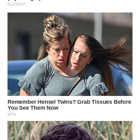
LKKI
KOPEKLIN
PORTAL
KONSUMEN
FORWAMKI
ALPERKLINAS
FORJASIDA
TAMBANG
NEWS
SITUNGIR