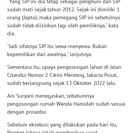
"Yang SIP ini dia tetap sebagai penghuni dan SIP
sudah mati sejak tahun 2012. Sejak ini dimiliki 1
WN
orang (Japto), maka pemegang SIP ini sebetulnya
SULUT
sudah tidak diizinkan lagi oleh pemiliknya," kata
dia.
WN
MALUKU
"Jadi sifatnya SIP itu sewa-menyewa. Bukan
kepemilikan dari awalnya," lanjutnya.
WN
MALUT
Sementara itu, upaya pengosongan lahan di Jalan
Citandui Nomor 2 Cikini Menteng, Jakarta Pusat,
WN
sudah berlangsung sejak 13 Oktober 2022 lalu.
DAIRI
Ani Suryani menegaskan, sebelumnya
WN
pengosongan rumah Wanda Hamidah sudah sesuai
DANAU
dengan prosedur.
TOBA
Sebelum eksekusi yang dilakukan pada hari itu,
WN
Pemkot Jakpus telah memberikan surat