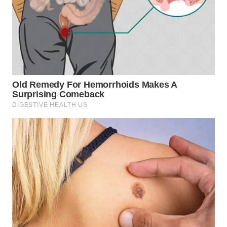
WAHANA
HEALTH
WAHANA
DESA
WISATA
LAPAK
WAHANA
Wahana
Network
KONSUMEN
LISTRIK
MASYARAKAT