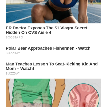
CO ID
WAHANANEWS
NET
WAHANA
SPORT
WAHANA
UMKM
WAHANA
SELEB
WAHANA
PERSONA
WAHANA
OTOMOTIF