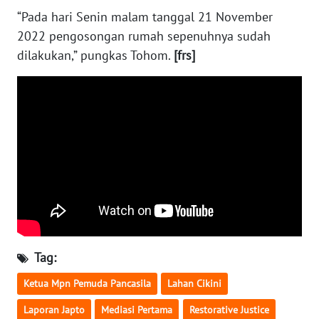
WN
“Pada hari Senin malam tanggal 21 November
PADANG
2022 pengosongan rumah sepenuhnya sudah
LAWAS
dilakukan,” pungkas Tohom.
[frs]
WN
SUMEDANG
WN
CIANJUR
WN
KEPULAUAN
SERIBU
WN
Tag:
TANGERANG
Ketua Mpn Pemuda Pancasila
Lahan Cikini
WN
Laporan Japto
Mediasi Pertama
Restorative Justice
BINJAI