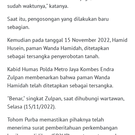
sudah waktunya," katanya.
WN
LABUHANBATU
Saat itu, pengosongan yang dilakukan baru
sebagian.
WN
TAPANULI
Kemudian pada tanggal 15 November 2022, Hamid
TENGAH
Husein, paman Wanda Hamidah, ditetapkan
sebagai tersangka penyerobotan tanah.
WN DELI
SERDANG
Kabid Humas Polda Metro Jaya Kombes Endra
Zulpan membenarkan bahwa paman Wanda
WN
Hamidah telah ditetapkan sebagai tersangka.
TEBING
TINGGI
"Benar," singkat Zulpan, saat dihubungi wartawan,
Selasa (15/11/2022).
WN
PAKPAK
Tohom Purba memastikan pihaknya telah
menerima surat pemberitahuan perkembangan
WN