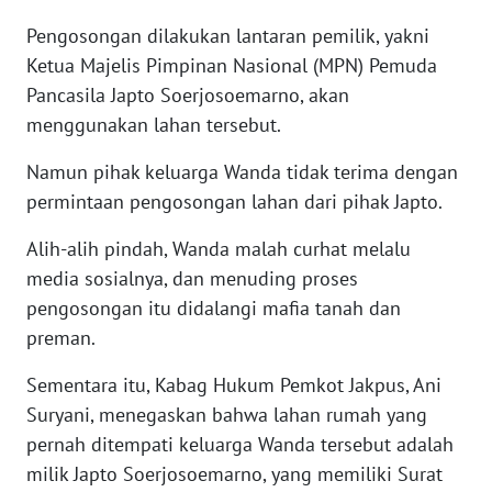
LAMPUNG
Pengosongan dilakukan lantaran pemilik, yakni
WN
Ketua Majelis Pimpinan Nasional (MPN) Pemuda
JATENG
Pancasila Japto Soerjosoemarno, akan
menggunakan lahan tersebut.
WN
NUSANTARA
Namun pihak keluarga Wanda tidak terima dengan
permintaan pengosongan lahan dari pihak Japto.
WN
Alih-alih pindah, Wanda malah curhat melalu
JOGJA
media sosialnya, dan menuding proses
pengosongan itu didalangi mafia tanah dan
WN
JATIM
preman.
Sementara itu, Kabag Hukum Pemkot Jakpus, Ani
WN
BALI
Suryani, menegaskan bahwa lahan rumah yang
pernah ditempati keluarga Wanda tersebut adalah
WN
milik Japto Soerjosoemarno, yang memiliki Surat
KALBAR