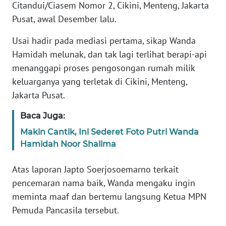
PEDOMAN
Citandui/Ciasem Nomor 2, Cikini, Menteng, Jakarta
MEDIA
Pusat, awal Desember lalu.
SIBER
Usai hadir pada mediasi pertama, sikap Wanda
REDAKSI
Hamidah melunak, dan tak lagi terlihat berapi-api
menanggapi proses pengosongan rumah milik
KARIR
keluarganya yang terletak di Cikini, Menteng,
Jakarta Pusat.
DISCLAIMER
Baca Juga:
Wahana
Makin Cantik, Ini Sederet Foto Putri Wanda
News
Hamidah Noor Shalima
Regional
Atas laporan Japto Soerjosoemarno terkait
WN
pencemaran nama baik, Wanda mengaku ingin
SUMUT
meminta maaf dan bertemu langsung Ketua MPN
Pemuda Pancasila tersebut.
WN
JAKARTA