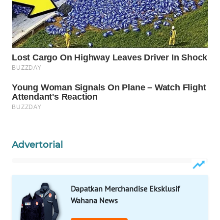
ENERGI
NEWS
CILEUNGSI
NEWS
BERKAT
NEWS
BERAMPU
NEWS
Advertorial
ANUGERAH
NEWS
Dapatkan Merchandise Eksklusif
Wahana News
AKHLAK
ID