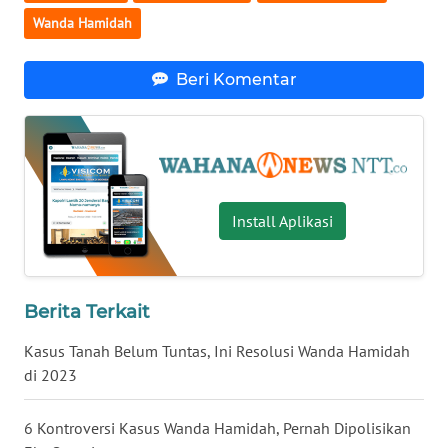
Wanda Hamidah
WN
CIREBON
Beri Komentar
WN
INDRAMAYU
WN
KUNINGAN
Install Aplikasi
WN
MAJALENGKA
Berita Terkait
WN
Kasus Tanah Belum Tuntas, Ini Resolusi Wanda Hamidah
SUBANG
di 2023
WN
6 Kontroversi Kasus Wanda Hamidah, Pernah Dipolisikan
SUKABUMI