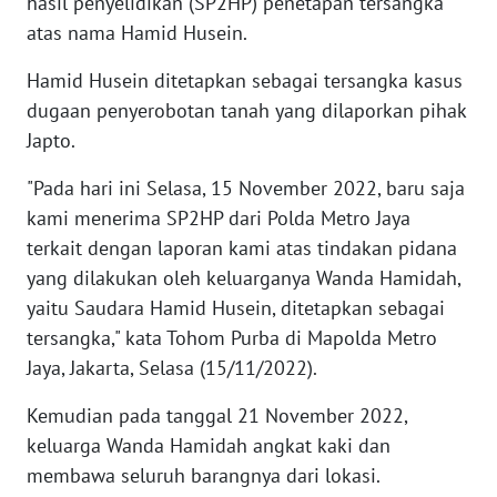
hasil penyelidikan (SP2HP) penetapan tersangka
KARAWANG
atas nama Hamid Husein.
WN
Hamid Husein ditetapkan sebagai tersangka kasus
BEKASI
dugaan penyerobotan tanah yang dilaporkan pihak
Japto.
WN
BOGOR
"Pada hari ini Selasa, 15 November 2022, baru saja
kami menerima SP2HP dari Polda Metro Jaya
WN
terkait dengan laporan kami atas tindakan pidana
DEPOK
yang dilakukan oleh keluarganya Wanda Hamidah,
yaitu Saudara Hamid Husein, ditetapkan sebagai
WN
tersangka," kata Tohom Purba di Mapolda Metro
TAPANULI
Jaya, Jakarta, Selasa (15/11/2022).
UTARA
Kemudian pada tanggal 21 November 2022,
WN
keluarga Wanda Hamidah angkat kaki dan
SAMOSIR
membawa seluruh barangnya dari lokasi.