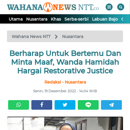
Utama
Nusantara
Khas
Serba-serbi
Labuan Bajo
Opi
WAHANA
Tutup
TV
Wahana News NTT
Nusantara
Berharap Untuk Bertemu Dan
UTAMA
Minta Maaf, Wanda Hamidah
NUSANTARA
Hargai Restorative Justice
Redaksi - Nusantara
KHAS
Senin, 19 Desember 2022 - 14:04 WIB
SERBA-
SERBI
LABUAN