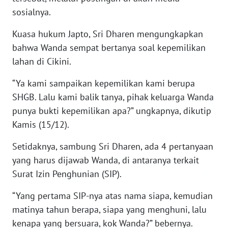
BARAT
sosialnya.
Kuasa hukum Japto, Sri Dharen mengungkapkan
WN
RIAU
bahwa Wanda sempat bertanya soal kepemilikan
lahan di Cikini.
WN
SERAMBI
“Ya kami sampaikan kepemilikan kami berupa
SHGB. Lalu kami balik tanya, pihak keluarga Wanda
WN
punya bukti kepemilikan apa?” ungkapnya, dikutip
JAMBI
Kamis (15/12).
Setidaknya, sambung Sri Dharen, ada 4 pertanyaan
WN
SULTRA
yang harus dijawab Wanda, di antaranya terkait
Surat Izin Penghunian (SIP).
WN
NTB
“Yang pertama SIP-nya atas nama siapa, kemudian
matinya tahun berapa, siapa yang menghuni, lalu
WN
kenapa yang bersuara, kok Wanda?” bebernya.