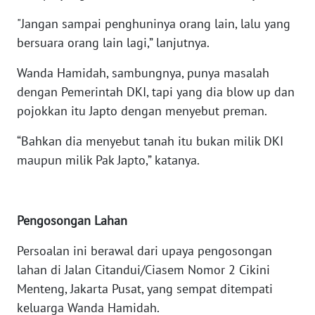
SULTENG
"Jangan sampai penghuninya orang lain, lalu yang
bersuara orang lain lagi,” lanjutnya.
WN
SULBAR
Wanda Hamidah, sambungnya, punya masalah
dengan Pemerintah DKI, tapi yang dia blow up dan
WN
pojokkan itu Japto dengan menyebut preman.
BABEL
“Bahkan dia menyebut tanah itu bukan milik DKI
WN
maupun milik Pak Japto,” katanya.
SUMBAR
WN
SUMSEL
Pengosongan Lahan
Persoalan ini berawal dari upaya pengosongan
WN
BENGKULU
lahan di Jalan Citandui/Ciasem Nomor 2 Cikini
Menteng, Jakarta Pusat, yang sempat ditempati
WN
keluarga Wanda Hamidah.