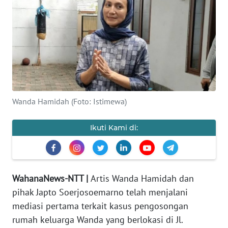
BAJO
OPINI
Informasi
INDEKS
BERITA
Wanda Hamidah (Foto: Istimewa)
KONTAK
Ikuti Kami di:
KAMI
INFO
IKLAN
WahanaNews-NTT |
Artis Wanda Hamidah dan
pihak Japto Soerjosoemarno telah menjalani
TENTANG
KAMI
mediasi pertama terkait kasus pengosongan
rumah keluarga Wanda yang berlokasi di Jl.