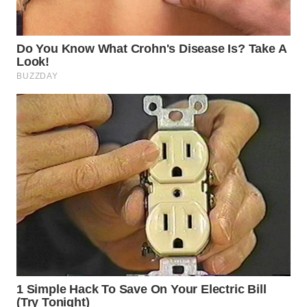
KELISTRIKAN
WALINKI
ID
MAWAKA
ID
MARTABAT
NET
PLN
WATCH
MKLI
LPKKI