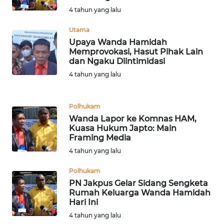
4 tahun yang lalu
WN
LABUHANBATU
Utama
Upaya Wanda Hamidah
Memprovokasi, Hasut Pihak Lain
WN
dan Ngaku Diintimidasi
TAPANULI
TENGAH
4 tahun yang lalu
WN DELI
Polhukam
SERDANG
Wanda Lapor ke Komnas HAM,
Kuasa Hukum Japto: Main
WN
Framing Media
TEBING
4 tahun yang lalu
TINGGI
Polhukam
PN Jakpus Gelar Sidang Sengketa
WN
Rumah Keluarga Wanda Hamidah
PAKPAK
Hari Ini
4 tahun yang lalu
WN