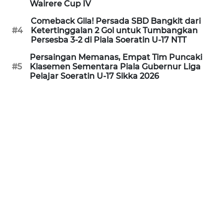
Wairere Cup IV
Comeback Gila! Persada SBD Bangkit dari
WN
#4
Ketertinggalan 2 Gol untuk Tumbangkan
PURWAKARTA
Persesba 3-2 di Piala Soeratin U-17 NTT
Persaingan Memanas, Empat Tim Puncaki
WN
#5
Klasemen Sementara Piala Gubernur Liga
PRIANGAN
Pelajar Soeratin U-17 Sikka 2026
TIMUR
WN
SEMARANG
WN
SOLO
WN
BOROBUDUR
WN