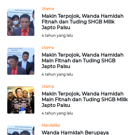
Utama
WN
Makin Terpojok, Wanda Hamidah
SULUT
Fitnah dan Tuding SHGB Milik
Japto Palsu
4 tahun yang lalu
WN
MALUKU
Utama
Makin Terpojok, Wanda Hamidah
WN
Main Fitnah dan Tuding SHGB
MALUT
Japto Palsu
4 tahun yang lalu
WN
Utama
DAIRI
Makin Terpojok, Wanda Hamidah
Main Fitnah dan Tuding SHGB Milik
WN
Japto Palsu
DANAU
4 tahun yang lalu
TOBA
Mandalika
WN
Wanda Hamidah Berupaya