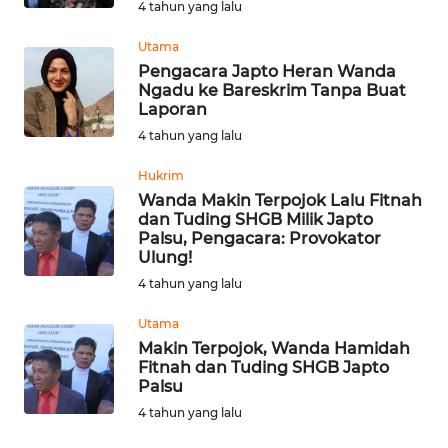
4 tahun yang lalu
Utama
WN
Pengacara Japto Heran Wanda
KALTENG
Ngadu ke Bareskrim Tanpa Buat
Laporan
WN
4 tahun yang lalu
KALTARA
Hukrim
Wanda Makin Terpojok Lalu Fitnah
WN
dan Tuding SHGB Milik Japto
KALSEL
Palsu, Pengacara: Provokator
Ulung!
WN
4 tahun yang lalu
KALTIM
Utama
Makin Terpojok, Wanda Hamidah
WN
Fitnah dan Tuding SHGB Japto
SULSEL
Palsu
4 tahun yang lalu
WN
GORONTALO