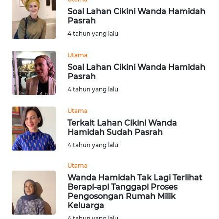
PEDOMAN
Soal Lahan Cikini Wanda Hamidah
MEDIA
Pasrah
SIBER
4 tahun yang lalu
REDAKSI
Utama
Soal Lahan Cikini Wanda Hamidah
KARIR
Pasrah
4 tahun yang lalu
DISCLAIMER
Utama
Terkait Lahan Cikini Wanda
Wahana
Hamidah Sudah Pasrah
News
Regional
4 tahun yang lalu
Utama
WN
Wanda Hamidah Tak Lagi Terlihat
SUMUT
Berapi-api Tanggapi Proses
Pengosongan Rumah Milik
Keluarga
WN
JAKARTA
4 tahun yang lalu