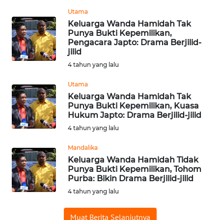
WN
Utama
PADANG
Keluarga Wanda Hamidah Tak
LAWAS
Punya Bukti Kepemilikan,
Pengacara Japto: Drama Berjilid-
jilid
WN
SUMEDANG
4 tahun yang lalu
Utama
WN
Keluarga Wanda Hamidah Tak
CIANJUR
Punya Bukti Kepemilikan, Kuasa
Hukum Japto: Drama Berjilid-jilid
WN
4 tahun yang lalu
KEPULAUAN
SERIBU
Mandalika
Keluarga Wanda Hamidah Tidak
Punya Bukti Kepemilikan, Tohom
WN
Purba: Bikin Drama Berjilid-jilid
TANGERANG
4 tahun yang lalu
WN
Muat Berita Selanjutnya
BINJAI