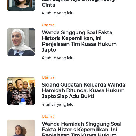
SULTENG
Cinta
4 tahun yang lalu
WN
SULBAR
Utama
Wanda Singgung Soal Fakta
Historis Kepemilikan, Ini
WN
Penjelasan Tim Kuasa Hukum
BABEL
Japto
4 tahun yang lalu
WN
SUMBAR
Utama
Sidang Gugatan Keluarga Wanda
WN
Hamidah Ditunda, Kuasa Hukum
SUMSEL
Japto Siap Adu Bukti
4 tahun yang lalu
WN
BENGKULU
Utama
Wanda Hamidah Singgung Soal
Fakta Historis Kepemilikan, Ini
WN
Penjelasan Tim Kuasa Hukum