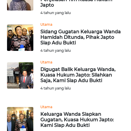
LAMPUNG
Japto
4 tahun yang lalu
WN
JATENG
Utama
Sidang Gugatan Keluarga Wanda
Hamidah Ditunda, Pihak Japto
WN
Siap Adu Bukti
NUSANTARA
4 tahun yang lalu
WN
Utama
JOGJA
Digugat Balik Keluarga Wanda,
Kuasa Hukum Japto: Silahkan
Saja, Kami Siap Adu Bukti
WN
JATIM
4 tahun yang lalu
WN
Utama
BALI
Keluarga Wanda Siapkan
Gugatan, Kuasa Hukum Japto:
WN
Kami Siap Adu Bukti
KALBAR