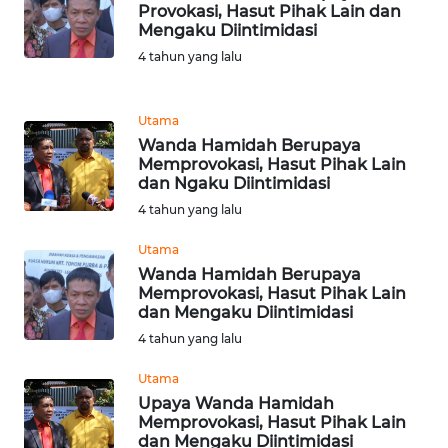
Provokasi, Hasut Pihak Lain dan
NIAS
Mengaku Diintimidasi
4 tahun yang lalu
WN
LANGKAT
Utama
WN
Wanda Hamidah Berupaya
TAPANULI
Memprovokasi, Hasut Pihak Lain
SELATAN
dan Ngaku Diintimidasi
4 tahun yang lalu
WN
Utama
TANJUNG
Wanda Hamidah Berupaya
LESUNG
Memprovokasi, Hasut Pihak Lain
dan Mengaku Diintimidasi
WN
4 tahun yang lalu
KARO
Utama
Upaya Wanda Hamidah
WN
Memprovokasi, Hasut Pihak Lain
SIMALUNGUN
dan Mengaku Diintimidasi