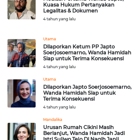
BARAT
Kuasa Hukum Pertanyakan
Legalitas & Dokumen
4 tahun yang lalu
WN
RIAU
Utama
WN
Dilaporkan Ketum PP Japto
SERAMBI
Soerjosoemarno, Wanda Hamidah
Siap untuk Terima Konsekuensi
WN
4 tahun yang lalu
JAMBI
Utama
Dilaporkan Japto Soerjosoemarno,
WN
Wanda Hamidah Siap untuk
SULTRA
Terima Konsekuensi
4 tahun yang lalu
WN
NTB
Mandalika
Urusan Rumah Cikini Masih
Berlanjut, Wanda Hamidah Jadi
WN
Istri Sujiwo Tejo Di Nagih Janji