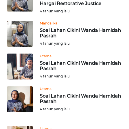
BAJO
Hargai Restorative Justice
4 tahun yang lalu
OPINI
Mandalika
Soal Lahan Cikini Wanda Hamidah
Informasi
Pasrah
4 tahun yang lalu
INDEKS
BERITA
Utama
Soal Lahan Cikini Wanda Hamidah
KONTAK
Pasrah
KAMI
4 tahun yang lalu
INFO
Utama
IKLAN
Soal Lahan Cikini Wanda Hamidah
Pasrah
TENTANG
4 tahun yang lalu
KAMI
Utama