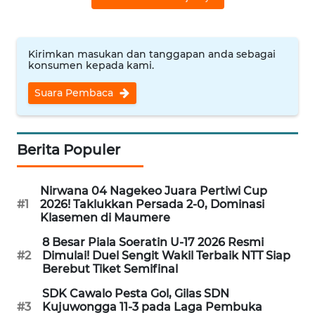
WN
CIREBON
Kirimkan masukan dan tanggapan anda sebagai
konsumen kepada kami.
WN
Suara Pembaca
INDRAMAYU
WN
Berita Populer
KUNINGAN
WN
Nirwana 04 Nagekeo Juara Pertiwi Cup
#1
2026! Taklukkan Persada 2-0, Dominasi
MAJALENGKA
Klasemen di Maumere
8 Besar Piala Soeratin U-17 2026 Resmi
WN
#2
Dimulai! Duel Sengit Wakil Terbaik NTT Siap
SUBANG
Berebut Tiket Semifinal
SDK Cawalo Pesta Gol, Gilas SDN
WN
#3
Kujuwongga 11-3 pada Laga Pembuka
SUKABUMI