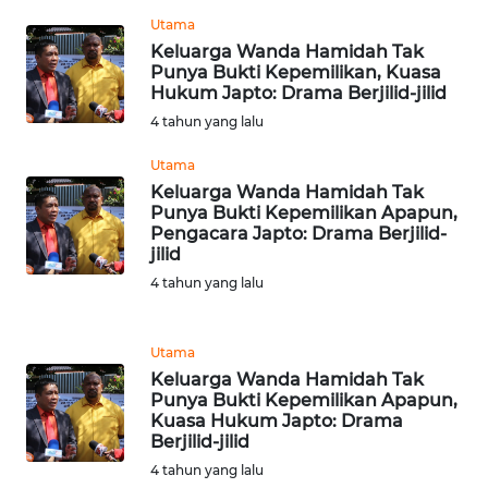
KARAWANG
Utama
Keluarga Wanda Hamidah Tak
Punya Bukti Kepemilikan, Kuasa
WN
Hukum Japto: Drama Berjilid-jilid
BEKASI
4 tahun yang lalu
WN
Utama
BOGOR
Keluarga Wanda Hamidah Tak
Punya Bukti Kepemilikan Apapun,
Pengacara Japto: Drama Berjilid-
WN
jilid
DEPOK
4 tahun yang lalu
WN
TAPANULI
Utama
UTARA
Keluarga Wanda Hamidah Tak
Punya Bukti Kepemilikan Apapun,
WN
Kuasa Hukum Japto: Drama
Berjilid-jilid
SAMOSIR
4 tahun yang lalu