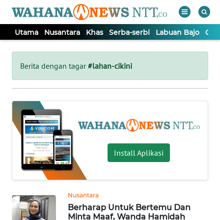
Utama
Nusantara
Khas
Serba-serbi
Labuan Bajo
Opi
WAHANA
Tutup
TV
Berita dengan tagar
#lahan-cikini
UTAMA
NUSANTARA
KHAS
Install Aplikasi
SERBA-
SERBI
Nusantara
Berharap Untuk Bertemu Dan
LABUAN
Minta Maaf, Wanda Hamidah