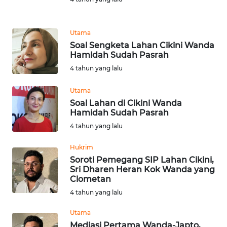
WN
Utama
JABAR
Soal Sengketa Lahan Cikini Wanda
Hamidah Sudah Pasrah
WN
4 tahun yang lalu
BANTEN
Utama
WN
Soal Lahan di Cikini Wanda
NTT
Hamidah Sudah Pasrah
4 tahun yang lalu
WN
KEPRI
Hukrim
Soroti Pemegang SIP Lahan Cikini,
Sri Dharen Heran Kok Wanda yang
WN
Clometan
PAPUA
4 tahun yang lalu
WN
Utama
PAPUA
Mediasi Pertama Wanda-Japto,