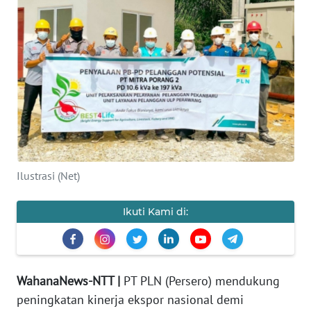
BAJO
OPINI
Informasi
INDEKS
BERITA
KONTAK
KAMI
Ilustrasi (Net)
INFO
Ikuti Kami di:
IKLAN
TENTANG
KAMI
WahanaNews-NTT |
PT PLN (Persero) mendukung
peningkatan kinerja ekspor nasional demi