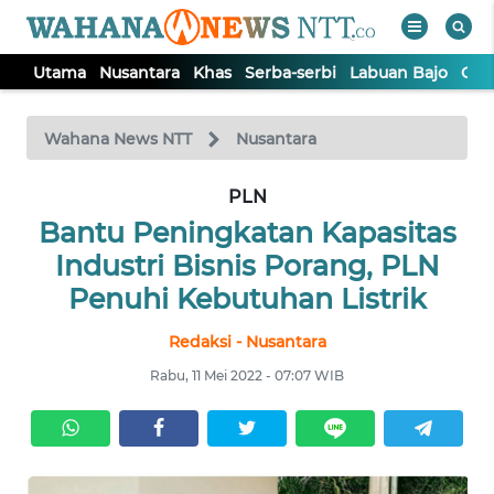
Utama
Nusantara
Khas
Serba-serbi
Labuan Bajo
Opi
WAHANA
Tutup
TV
Wahana News NTT
Nusantara
PLN
UTAMA
Bantu Peningkatan Kapasitas
NUSANTARA
Industri Bisnis Porang, PLN
Penuhi Kebutuhan Listrik
KHAS
Redaksi - Nusantara
Rabu, 11 Mei 2022 - 07:07 WIB
SERBA-
SERBI
LABUAN