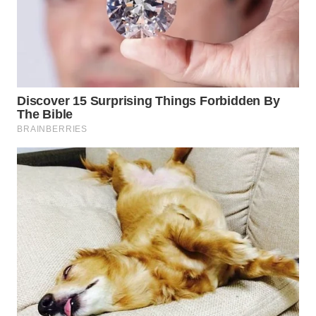
WN
LABUHANBATU
WN
TAPANULI
TENGAH
WN DELI
SERDANG
WN
TEBING
TINGGI
WN
PAKPAK
WN