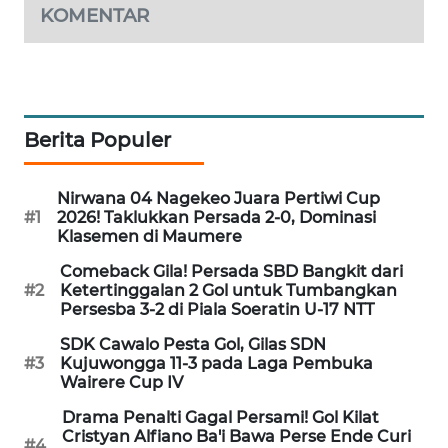
KELISTRIKAN
KOMENTAR
WALINKI
ID
Berita Populer
MAWAKA
ID
Nirwana 04 Nagekeo Juara Pertiwi Cup
MARTABAT
#1
2026! Taklukkan Persada 2-0, Dominasi
NET
Klasemen di Maumere
Comeback Gila! Persada SBD Bangkit dari
PLN
#2
Ketertinggalan 2 Gol untuk Tumbangkan
WATCH
Persesba 3-2 di Piala Soeratin U-17 NTT
SDK Cawalo Pesta Gol, Gilas SDN
MKLI
#3
Kujuwongga 11-3 pada Laga Pembuka
Wairere Cup IV
LPKKI
Drama Penalti Gagal Persami! Gol Kilat
Cristyan Alfiano Ba'i Bawa Perse Ende Curi
#4