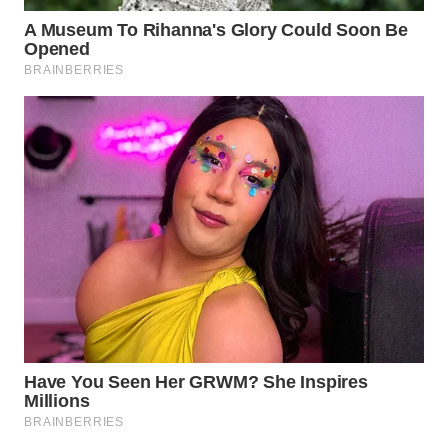
WN
PADANG
LAWAS
WN
SUMEDANG
WN
CIANJUR
WN
KEPULAUAN
SERIBU
WN
TANGERANG
WN
BINJAI