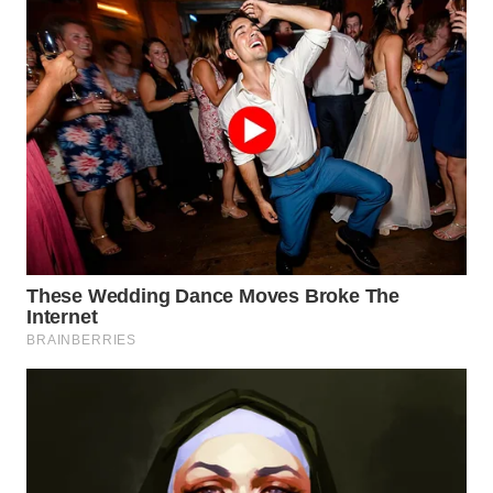
WN
PURWAKARTA
WN
PRIANGAN
TIMUR
WN
SEMARANG
WN
SOLO
WN
BOROBUDUR
WN