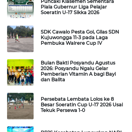
CO ID
Puncaki Klasemen Sementara
Piala Gubernur Liga Pelajar
Soeratin U-17 Sikka 2026
WAHANANEWS
NET
SDK Cawalo Pesta Gol, Gilas SDN
Kujuwongga 11-3 pada Laga
WAHANA
Pembuka Wairere Cup IV
SPORT
WAHANA
Bulan Bakti Posyandu Agustus
UMKM
2026: Posyandu Ngalu Gelar
Pemberian Vitamin A bagi Bayi
dan Balita
WAHANA
SELEB
Persebata Lembata Lolos ke 8
WAHANA
Besar Soeratin Cup U-17 2026 Usai
PERSONA
Tekuk Persewa 1-0
WAHANA
OTOMOTIF