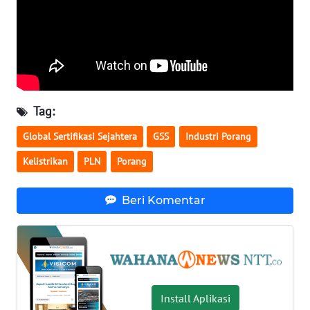
SULTENG
WN
SULBAR
WN
BABEL
Tag:
Global Sertifikasi Sejahtera
GSS
Industri Porang
WN
SUMBAR
Kelistrikan
PLN
Porang
WN
Beri Komentar
SUMSEL
WN
BENGKULU
Install Aplikasi
WN