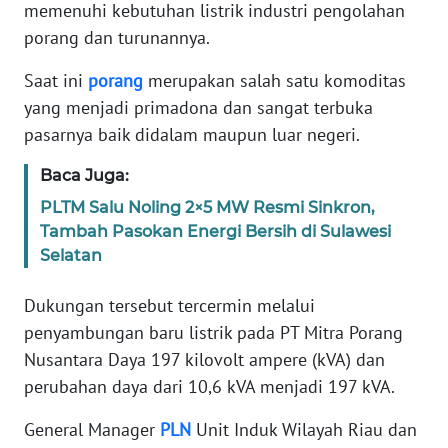
PEDOMAN
memenuhi kebutuhan listrik industri pengolahan
MEDIA
porang dan turunannya.
SIBER
Saat ini
porang
merupakan salah satu komoditas
REDAKSI
yang menjadi primadona dan sangat terbuka
pasarnya baik didalam maupun luar negeri.
KARIR
Baca Juga:
DISCLAIMER
PLTM Salu Noling 2×5 MW Resmi Sinkron,
Tambah Pasokan Energi Bersih di Sulawesi
Selatan
Wahana
News
Regional
Dukungan tersebut tercermin melalui
penyambungan baru listrik pada PT Mitra Porang
WN
Nusantara Daya 197 kilovolt ampere (kVA) dan
SUMUT
perubahan daya dari 10,6 kVA menjadi 197 kVA.
WN
General Manager
PLN
Unit Induk Wilayah Riau dan
JAKARTA