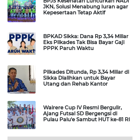
BPJS Kesehatan Luncurkan NADI
JKN, Solusi Menabung Iuran agar
Kepesertaan Tetap Aktif
WAHANA
HEALTH
BPKAD Sikka: Dana Rp 3,34 Miliar
WAHANA
Eks Pilkades Tak Bisa Bayar Gaji
DESA
PPPK Paruh Waktu
WISATA
LAPAK
Pilkades Ditunda, Rp 3,34 Miliar di
WAHANA
Sikka Dialihkan untuk Bayar
Utang dan Rehab Kantor
Wahana
Network
Wairere Cup IV Resmi Bergulir,
Ajang Futsal SD Bergengsi di
KONSUMEN
Pulau Palu'e Sambut HUT ke-81 RI
LISTRIK
MASYARAKAT