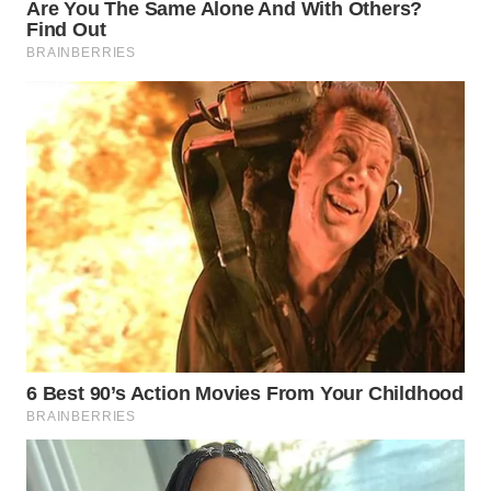
WN
SULUT
WN
MALUKU
WN
MALUT
WN
DAIRI
WN
DANAU
TOBA
WN