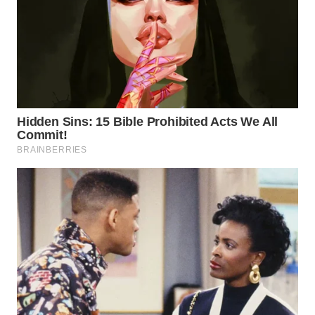
MADURA
WN
SURABAYA
WN
NATUNA
WN
BINTAN
WN
MANDALIKA
WN
LIKUPANG
WN