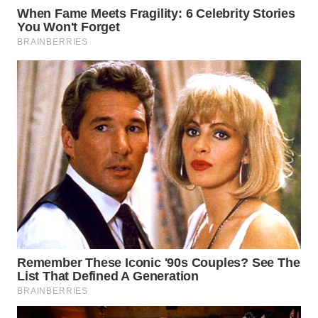
WN
CIREBON
WN
INDRAMAYU
WN
KUNINGAN
WN
MAJALENGKA
WN
SUBANG
WN
SUKABUMI