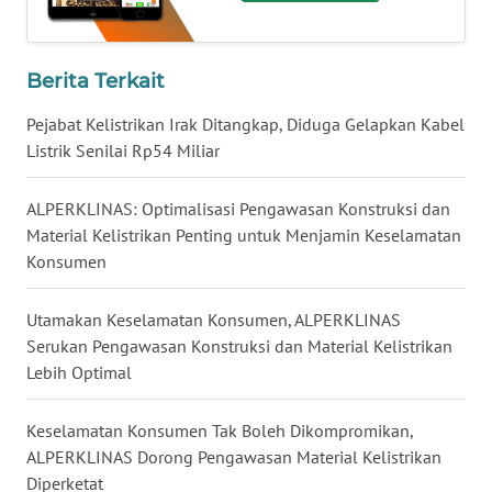
LAMPUNG
WN
Berita Terkait
JATENG
Pejabat Kelistrikan Irak Ditangkap, Diduga Gelapkan Kabel
WN
Listrik Senilai Rp54 Miliar
NUSANTARA
ALPERKLINAS: Optimalisasi Pengawasan Konstruksi dan
WN
Material Kelistrikan Penting untuk Menjamin Keselamatan
JOGJA
Konsumen
WN
Utamakan Keselamatan Konsumen, ALPERKLINAS
JATIM
Serukan Pengawasan Konstruksi dan Material Kelistrikan
Lebih Optimal
WN
BALI
Keselamatan Konsumen Tak Boleh Dikompromikan,
ALPERKLINAS Dorong Pengawasan Material Kelistrikan
WN
Diperketat
KALBAR