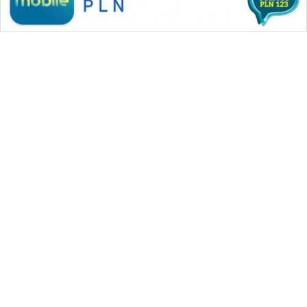
WAHANA MEDIA GROUP
|
|
|
WAHANA NEWS co
WAHANA TANI
WAHANA ADVOKAT
|
|
WAHANA INFRASTRUKTUR
WAHANA KONSUMEN
|
|
|
WAHANA LISTRIK
WAHANA TRAVEL
WAHANA TV
|
|
|
WAHANANEWS id
WAHANANEWS CO ID
WAHANANEWS NET
|
|
|
WAHANA SPORT ID
Wahana UMKM
Wahana Seleb
|
|
|
Wahana Persona
Wahana Otomotif
Wahana Health