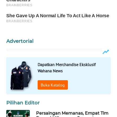
INFRASTRUKTUR
WAHANA
KONSUMEN
WAHANA
Advertorial
LISTRIK
WAHANA
TRAVEL
Dapatkan Merchandise Eksklusif
Wahana News
WAHANA
TV
Buka Katalog
WAHANANEWS
ID
Pilihan Editor
WAHANANEWS
Persaingan Memanas, Empat Tim