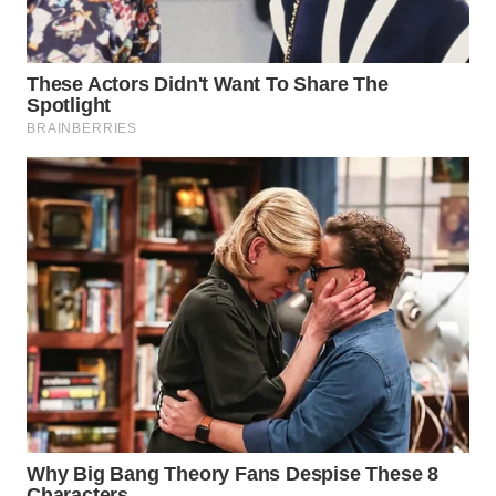
LABUANBAJO
WN
BORNEO
Wahana
Media
Group
WAHANA
NEWS
WAHANA
TANI
WAHANA
ADVOKAT
WAHANA