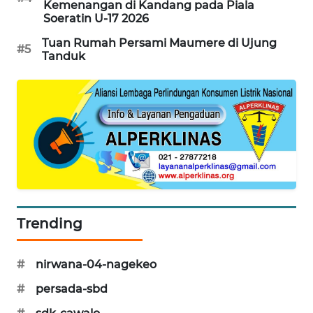
Kemenangan di Kandang pada Piala
LKKI
Soeratin U-17 2026
Tuan Rumah Persami Maumere di Ujung
#5
KOPEKLIN
Tanduk
PORTAL
KONSUMEN
FORWAMKI
ALPERKLINAS
FORJASIDA
Trending
TAMBANG
#
nirwana-04-nagekeo
NEWS
#
persada-sbd
SITUNGIR