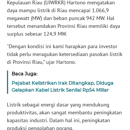
Kepulauan Riau (UIWRKR) Hartono mengatakan
daya mampu listrik di Riau mencapai 1.066,9
WN
megawatt (MW) dan beban puncak 942 MW. Hal
JABAR
tersebut menandakan Provinsi Riau memiliki daya
surplus sebesar 124,9 MW.
WN
BANTEN
"Dengan kondisi ini kami harapkan para investor
tidak perlu meragukan ketersediaan pasokan listrik
WN
di Provinsi Riau,” ujar Hartono.
NTT
Baca Juga:
WN
Pejabat Kelistrikan Irak Ditangkap, Diduga
KEPRI
Gelapkan Kabel Listrik Senilai Rp54 Miliar
WN
Listrik sebagai energi dasar yang mendukung
PAPUA
produktivitas, akan sangat membantu peningkatan
kapasitas industri. Dalam hal ini, peningkatan
WN
PAPUA
produksi pengolahan porang.