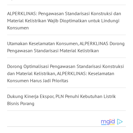
ALPERKLINAS: Pengawasan Standarisasi Konstruksi dan
WN
Material Kelistrikan Wajib Dioptimalkan untuk Lindungi
KALTENG
Konsumen
WN
Utamakan Keselamatan Konsumen, ALPERKLINAS Dorong
KALTARA
Pengawasan Standarisasi Material Kelistrikan
WN
KALSEL
Dorong Optimalisasi Pengawasan Standarisasi Konstruksi
dan Material Kelistrikan, ALPERKLINAS: Keselamatan
Konsumen Harus Jadi Prioritas
WN
KALTIM
Dukung Kinerja Ekspor, PLN Penuhi Kebutuhan Listrik
Bisnis Porang
WN
SULSEL
WN
GORONTALO