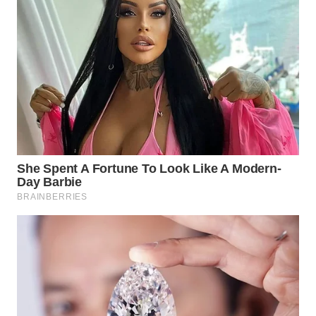
NIAS
WN
LANGKAT
WN
TAPANULI
SELATAN
WN
TANJUNG
LESUNG
WN
KARO
WN
SIMALUNGUN