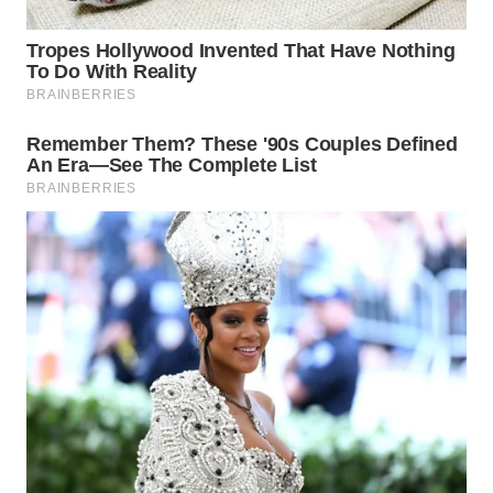
KARAWANG
WN
BEKASI
WN
BOGOR
WN
DEPOK
WN
TAPANULI
UTARA
WN
SAMOSIR