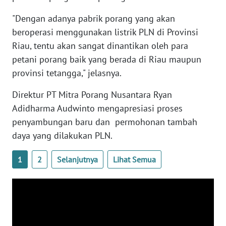
BARAT
"Dengan adanya pabrik porang yang akan
beroperasi menggunakan listrik PLN di Provinsi
WN
RIAU
Riau, tentu akan sangat dinantikan oleh para
petani porang baik yang berada di Riau maupun
WN
provinsi tetangga," jelasnya.
SERAMBI
Direktur PT Mitra Porang Nusantara Ryan
Adidharma Audwinto mengapresiasi proses
WN
JAMBI
penyambungan baru dan permohonan tambah
daya yang dilakukan PLN.
WN
SULTRA
1
2
Selanjutnya
Lihat Semua
WN
NTB
WN