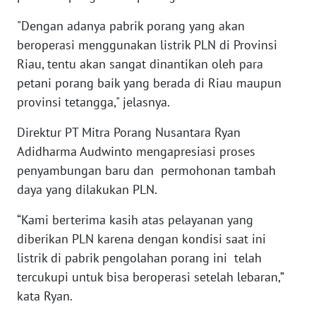
BARAT
"Dengan adanya pabrik porang yang akan
beroperasi menggunakan listrik PLN di Provinsi
WN
RIAU
Riau, tentu akan sangat dinantikan oleh para
petani porang baik yang berada di Riau maupun
WN
provinsi tetangga," jelasnya.
SERAMBI
Direktur PT Mitra Porang Nusantara Ryan
Adidharma Audwinto mengapresiasi proses
WN
JAMBI
penyambungan baru dan permohonan tambah
daya yang dilakukan PLN.
WN
SULTRA
“Kami berterima kasih atas pelayanan yang
diberikan PLN karena dengan kondisi saat ini
WN
listrik di pabrik pengolahan porang ini telah
NTB
tercukupi untuk bisa beroperasi setelah lebaran,”
kata Ryan.
WN