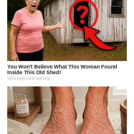
NIAS
WN
LANGKAT
WN
TAPANULI
SELATAN
WN
TANJUNG
LESUNG
WN
KARO
WN
SIMALUNGUN