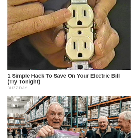
WN
CIREBON
WN
INDRAMAYU
WN
KUNINGAN
WN
MAJALENGKA
WN
SUBANG
WN
SUKABUMI