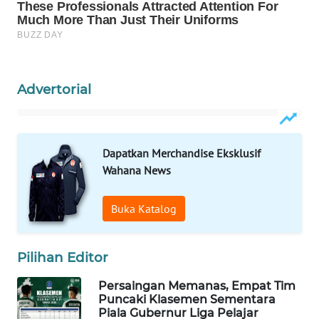
CO ID
WAHANANEWS
NET
Advertorial
WAHANA
SPORT
WAHANA
Dapatkan Merchandise Eksklusif
UMKM
Wahana News
WAHANA
Buka Katalog
SELEB
WAHANA
Pilihan Editor
PERSONA
Persaingan Memanas, Empat Tim
Puncaki Klasemen Sementara
WAHANA
Piala Gubernur Liga Pelajar
OTOMOTIF