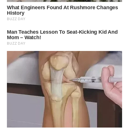
KARAWANG
WN
BEKASI
WN
BOGOR
WN
DEPOK
WN
TAPANULI
UTARA
WN
SAMOSIR