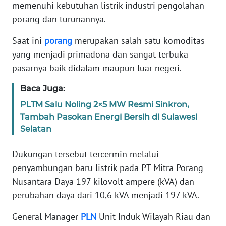
PEDOMAN
memenuhi kebutuhan listrik industri pengolahan
MEDIA
porang dan turunannya.
SIBER
Saat ini
porang
merupakan salah satu komoditas
REDAKSI
yang menjadi primadona dan sangat terbuka
pasarnya baik didalam maupun luar negeri.
KARIR
Baca Juga:
DISCLAIMER
PLTM Salu Noling 2×5 MW Resmi Sinkron,
Tambah Pasokan Energi Bersih di Sulawesi
Selatan
Wahana
News
Regional
Dukungan tersebut tercermin melalui
penyambungan baru listrik pada PT Mitra Porang
WN
Nusantara Daya 197 kilovolt ampere (kVA) dan
SUMUT
perubahan daya dari 10,6 kVA menjadi 197 kVA.
WN
General Manager
PLN
Unit Induk Wilayah Riau dan
JAKARTA