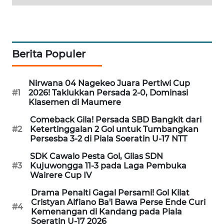
LKKI
KOPEKLIN
Berita Populer
PORTAL
KONSUMEN
Nirwana 04 Nagekeo Juara Pertiwi Cup
#1
2026! Taklukkan Persada 2-0, Dominasi
FORWAMKI
Klasemen di Maumere
Comeback Gila! Persada SBD Bangkit dari
ALPERKLINAS
#2
Ketertinggalan 2 Gol untuk Tumbangkan
Persesba 3-2 di Piala Soeratin U-17 NTT
FORJASIDA
SDK Cawalo Pesta Gol, Gilas SDN
#3
Kujuwongga 11-3 pada Laga Pembuka
Wairere Cup IV
TAMBANG
NEWS
Drama Penalti Gagal Persami! Gol Kilat
Cristyan Alfiano Ba'i Bawa Perse Ende Curi
#4
Kemenangan di Kandang pada Piala
SITUNGIR
Soeratin U-17 2026