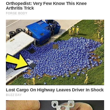
WN
PADANG
LAWAS
WN
SUMEDANG
WN
CIANJUR
WN
KEPULAUAN
SERIBU
WN
TANGERANG
WN
BINJAI