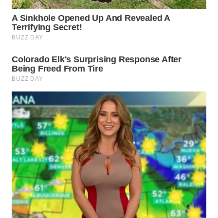
LABUANBAJO
WN
BORNEO
Wahana
Media
Group
WAHANA
NEWS
WAHANA
TANI
WAHANA
ADVOKAT
WAHANA