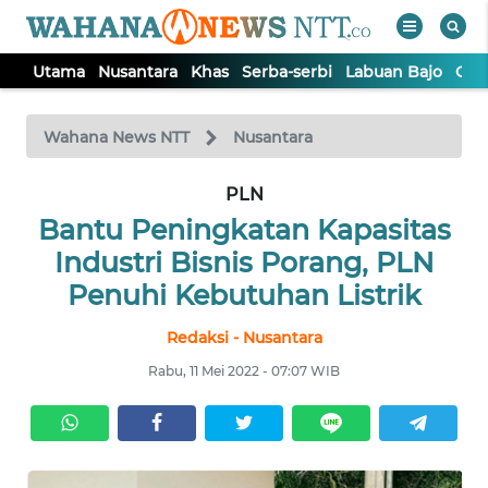
Utama
Nusantara
Khas
Serba-serbi
Labuan Bajo
Opi
WAHANA
Tutup
TV
Wahana News NTT
Nusantara
PLN
UTAMA
Bantu Peningkatan Kapasitas
NUSANTARA
Industri Bisnis Porang, PLN
Penuhi Kebutuhan Listrik
KHAS
Redaksi - Nusantara
Rabu, 11 Mei 2022 - 07:07 WIB
SERBA-
SERBI
LABUAN