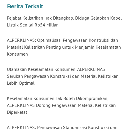
Berita Terkait
WN
Pejabat Kelistrikan Irak Ditangkap, Diduga Gelapkan Kabel
KALTENG
Listrik Senilai Rp54 Miliar
WN
ALPERKLINAS: Optimalisasi Pengawasan Konstruksi dan
KALTARA
Material Kelistrikan Penting untuk Menjamin Keselamatan
Konsumen
WN
KALSEL
Utamakan Keselamatan Konsumen, ALPERKLINAS
Serukan Pengawasan Konstruksi dan Material Kelistrikan
WN
Lebih Optimal
KALTIM
Keselamatan Konsumen Tak Boleh Dikompromikan,
WN
ALPERKLINAS Dorong Pengawasan Material Kelistrikan
SULSEL
Diperketat
WN
ALPERKLINAS: Pengawasan Standarisasi Konstruksi dan
GORONTALO