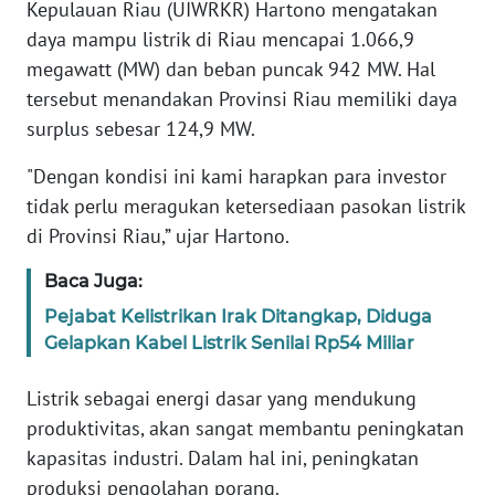
Kepulauan Riau (UIWRKR) Hartono mengatakan
daya mampu listrik di Riau mencapai 1.066,9
WN
megawatt (MW) dan beban puncak 942 MW. Hal
JABAR
tersebut menandakan Provinsi Riau memiliki daya
surplus sebesar 124,9 MW.
WN
BANTEN
"Dengan kondisi ini kami harapkan para investor
tidak perlu meragukan ketersediaan pasokan listrik
WN
di Provinsi Riau,” ujar Hartono.
NTT
Baca Juga:
WN
Pejabat Kelistrikan Irak Ditangkap, Diduga
KEPRI
Gelapkan Kabel Listrik Senilai Rp54 Miliar
WN
Listrik sebagai energi dasar yang mendukung
PAPUA
produktivitas, akan sangat membantu peningkatan
kapasitas industri. Dalam hal ini, peningkatan
WN
PAPUA
produksi pengolahan porang.