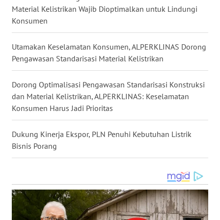
Material Kelistrikan Wajib Dioptimalkan untuk Lindungi
Konsumen
WN
SULUT
Utamakan Keselamatan Konsumen, ALPERKLINAS Dorong
Pengawasan Standarisasi Material Kelistrikan
WN
MALUKU
Dorong Optimalisasi Pengawasan Standarisasi Konstruksi
dan Material Kelistrikan, ALPERKLINAS: Keselamatan
WN
MALUT
Konsumen Harus Jadi Prioritas
WN
Dukung Kinerja Ekspor, PLN Penuhi Kebutuhan Listrik
DAIRI
Bisnis Porang
WN
DANAU
TOBA
WN