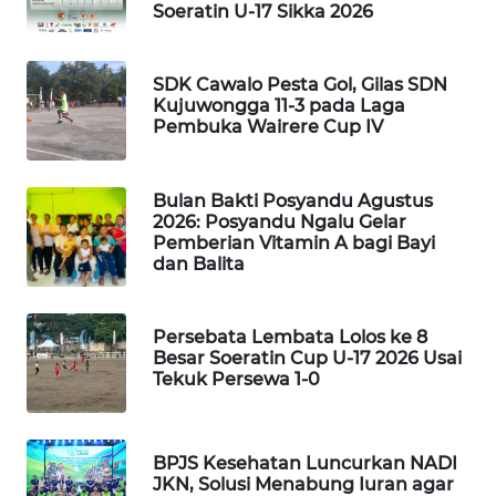
Soeratin U-17 Sikka 2026
WAHANA
HEALTH
SDK Cawalo Pesta Gol, Gilas SDN
Kujuwongga 11-3 pada Laga
Pembuka Wairere Cup IV
WAHANA
DESA
WISATA
Bulan Bakti Posyandu Agustus
2026: Posyandu Ngalu Gelar
Pemberian Vitamin A bagi Bayi
LAPAK
dan Balita
WAHANA
Wahana
Persebata Lembata Lolos ke 8
Network
Besar Soeratin Cup U-17 2026 Usai
Tekuk Persewa 1-0
KONSUMEN
LISTRIK
BPJS Kesehatan Luncurkan NADI
JKN, Solusi Menabung Iuran agar
MASYARAKAT