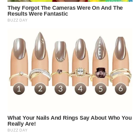
INFRASTRUKTUR
WAHANA
KONSUMEN
WAHANA
LISTRIK
WAHANA
TRAVEL
WAHANA
TV
WAHANANEWS
ID
WAHANANEWS