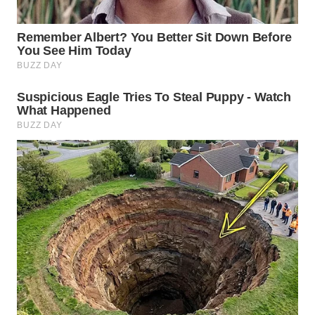
MADURA
WN
SURABAYA
WN
NATUNA
WN
BINTAN
WN
MANDALIKA
WN
LIKUPANG
WN