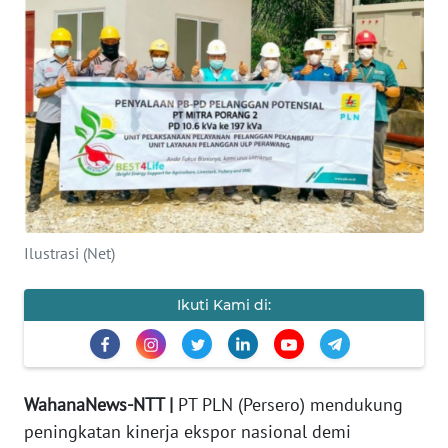
BAJO
OPINI
Informasi
INDEKS
BERITA
KONTAK
KAMI
Ilustrasi (Net)
INFO
Ikuti Kami di:
IKLAN
TENTANG
KAMI
WahanaNews-NTT |
PT PLN (Persero) mendukung
peningkatan kinerja ekspor nasional demi