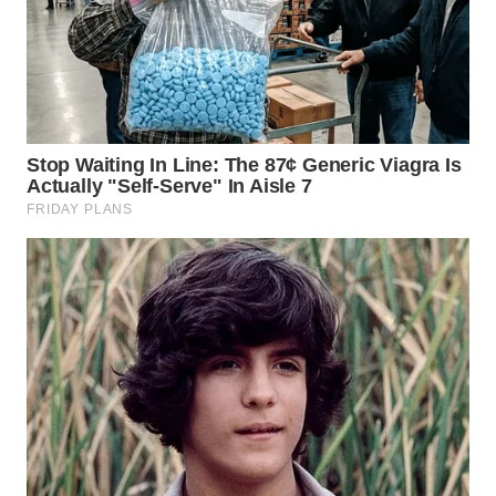
WN
PURWAKARTA
WN
PRIANGAN
TIMUR
WN
SEMARANG
WN
SOLO
WN
BOROBUDUR
WN