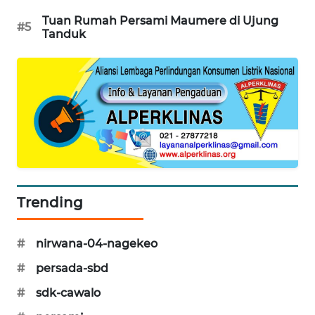
NEWS
Tuan Rumah Persami Maumere di Ujung
#5
Tanduk
SIDIKALANG
NEWS
SIBARAGAS
NEWS
METRO
SIANTAR
NEWS
Trending
METRO
MEDAN
NEWS
#
nirwana-04-nagekeo
#
persada-sbd
METRO
#
sdk-cawalo
JAKARTA
NEWS