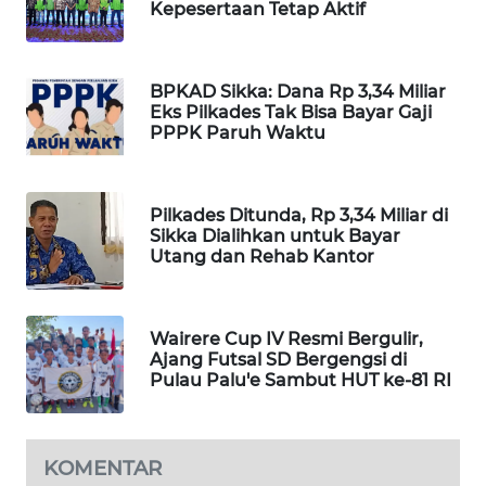
Kepesertaan Tetap Aktif
KELISTRIKAN
WALINKI
BPKAD Sikka: Dana Rp 3,34 Miliar
ID
Eks Pilkades Tak Bisa Bayar Gaji
PPPK Paruh Waktu
MAWAKA
ID
Pilkades Ditunda, Rp 3,34 Miliar di
MARTABAT
Sikka Dialihkan untuk Bayar
NET
Utang dan Rehab Kantor
PLN
WATCH
Wairere Cup IV Resmi Bergulir,
Ajang Futsal SD Bergengsi di
Pulau Palu'e Sambut HUT ke-81 RI
MKLI
LPKKI
KOMENTAR