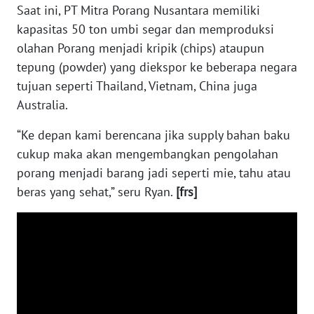
SULTENG
Saat ini, PT Mitra Porang Nusantara memiliki
kapasitas 50 ton umbi segar dan memproduksi
WN
olahan Porang menjadi kripik (chips) ataupun
SULBAR
tepung (powder) yang diekspor ke beberapa negara
tujuan seperti Thailand, Vietnam, China juga
WN
Australia.
BABEL
“Ke depan kami berencana jika supply bahan baku
WN
cukup maka akan mengembangkan pengolahan
SUMBAR
porang menjadi barang jadi seperti mie, tahu atau
beras yang sehat,” seru Ryan.
[frs]
WN
SUMSEL
WN
BENGKULU
WN