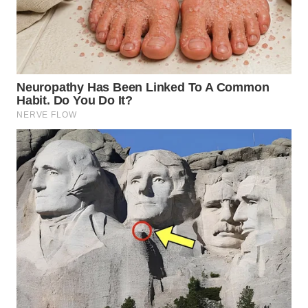
WN
LABUHANBATU
WN
TAPANULI
TENGAH
WN DELI
SERDANG
WN
TEBING
TINGGI
WN
PAKPAK
WN