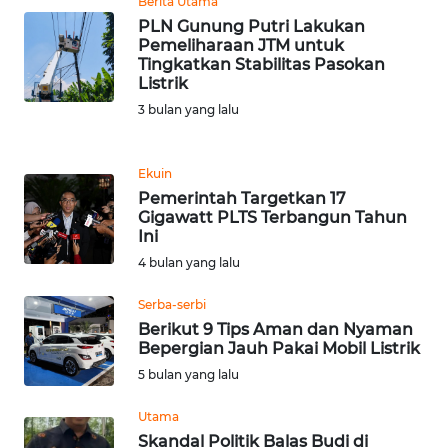
Berita Utama
LAMPUNG
PLN Gunung Putri Lakukan
Pemeliharaan JTM untuk
WN
Tingkatkan Stabilitas Pasokan
JATENG
Listrik
3 bulan yang lalu
WN
NUSANTARA
Ekuin
Pemerintah Targetkan 17
WN
Gigawatt PLTS Terbangun Tahun
JOGJA
Ini
4 bulan yang lalu
WN
JATIM
Serba-serbi
Berikut 9 Tips Aman dan Nyaman
Bepergian Jauh Pakai Mobil Listrik
WN
BALI
5 bulan yang lalu
Utama
WN
Skandal Politik Balas Budi di
KALBAR