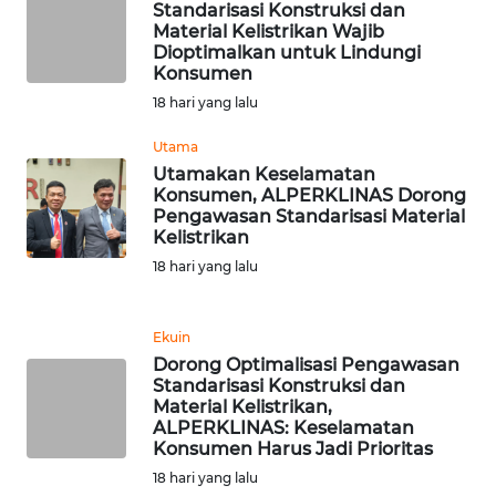
Standarisasi Konstruksi dan
Material Kelistrikan Wajib
Dioptimalkan untuk Lindungi
WN
Konsumen
JABAR
18 hari yang lalu
WN
Utama
BANTEN
Utamakan Keselamatan
Konsumen, ALPERKLINAS Dorong
Pengawasan Standarisasi Material
WN
Kelistrikan
NTT
18 hari yang lalu
WN
KEPRI
Ekuin
Dorong Optimalisasi Pengawasan
WN
Standarisasi Konstruksi dan
PAPUA
Material Kelistrikan,
ALPERKLINAS: Keselamatan
Konsumen Harus Jadi Prioritas
WN
18 hari yang lalu
PAPUA