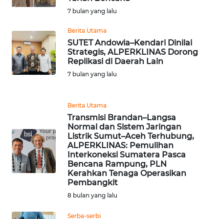
KARAWANG
7 bulan yang lalu
Berita Utama
WN
SUTET Andowia–Kendari Dinilai
BEKASI
Strategis, ALPERKLINAS Dorong
Replikasi di Daerah Lain
WN
7 bulan yang lalu
BOGOR
WN
Berita Utama
DEPOK
Transmisi Brandan–Langsa
Normal dan Sistem Jaringan
Listrik Sumut–Aceh Terhubung,
WN
ALPERKLINAS: Pemulihan
TAPANULI
Interkoneksi Sumatera Pasca
UTARA
Bencana Rampung, PLN
Kerahkan Tenaga Operasikan
Pembangkit
WN
8 bulan yang lalu
SAMOSIR
Serba-serbi