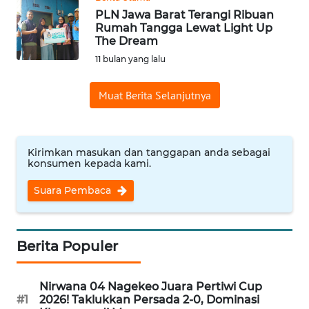
PLN Jawa Barat Terangi Ribuan
Rumah Tangga Lewat Light Up
WN
The Dream
PURWAKARTA
11 bulan yang lalu
WN
Muat Berita Selanjutnya
PRIANGAN
TIMUR
WN
Kirimkan masukan dan tanggapan anda sebagai
SEMARANG
konsumen kepada kami.
Suara Pembaca
WN
SOLO
Berita Populer
WN
BOROBUDUR
Nirwana 04 Nagekeo Juara Pertiwi Cup
#1
2026! Taklukkan Persada 2-0, Dominasi
WN