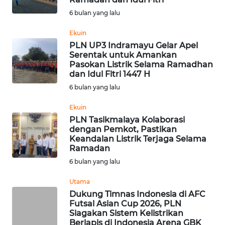
NIAS
6 bulan yang lalu
WN
Ekuin
LANGKAT
PLN UP3 Indramayu Gelar Apel
Serentak untuk Amankan
Pasokan Listrik Selama Ramadhan
WN
dan Idul Fitri 1447 H
TAPANULI
6 bulan yang lalu
SELATAN
Ekuin
WN
PLN Tasikmalaya Kolaborasi
TANJUNG
dengan Pemkot, Pastikan
Keandalan Listrik Terjaga Selama
LESUNG
Ramadan
6 bulan yang lalu
WN
KARO
Utama
Dukung Timnas Indonesia di AFC
WN
Futsal Asian Cup 2026, PLN
Siagakan Sistem Kelistrikan
SIMALUNGUN
Berlapis di Indonesia Arena GBK