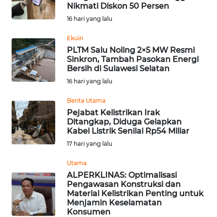
BAJO
Nikmati Diskon 50 Persen
16 hari yang lalu
OPINI
Ekuin
PLTM Salu Noling 2×5 MW Resmi
Informasi
Sinkron, Tambah Pasokan Energi
Bersih di Sulawesi Selatan
INDEKS
16 hari yang lalu
BERITA
Berita Utama
KONTAK
Pejabat Kelistrikan Irak
Ditangkap, Diduga Gelapkan
KAMI
Kabel Listrik Senilai Rp54 Miliar
17 hari yang lalu
INFO
IKLAN
Utama
ALPERKLINAS: Optimalisasi
TENTANG
Pengawasan Konstruksi dan
Material Kelistrikan Penting untuk
KAMI
Menjamin Keselamatan
Konsumen