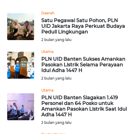
SULTENG
Daerah
WN
Satu Pegawai Satu Pohon, PLN
SULBAR
UID Jakarta Raya Perkuat Budaya
Peduli Lingkungan
2 bulan yang lalu
WN
BABEL
Utama
PLN UID Banten Sukses Amankan
WN
Pasokan Listrik Selama Perayaan
SUMBAR
Idul Adha 1447 H
2 bulan yang lalu
WN
Utama
SUMSEL
PLN UID Banten Siagakan 1.419
Personel dan 64 Posko untuk
WN
Amankan Pasokan Listrik Saat Idul
BENGKULU
Adha 1447 H
2 bulan yang lalu
WN