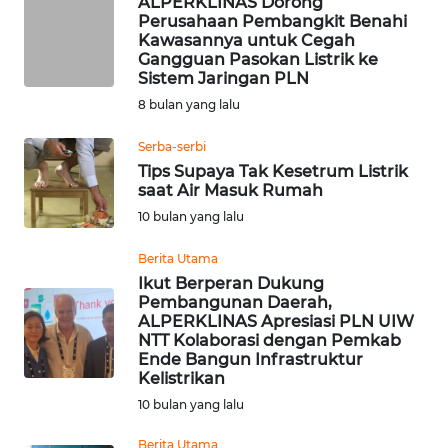
ALPERKLINAS Dorong
Perusahaan Pembangkit Benahi
Kawasannya untuk Cegah
WN
Gangguan Pasokan Listrik ke
CIREBON
Sistem Jaringan PLN
8 bulan yang lalu
WN
INDRAMAYU
Serba-serbi
Tips Supaya Tak Kesetrum Listrik
saat Air Masuk Rumah
WN
KUNINGAN
10 bulan yang lalu
Berita Utama
WN
Ikut Berperan Dukung
MAJALENGKA
Pembangunan Daerah,
ALPERKLINAS Apresiasi PLN UIW
NTT Kolaborasi dengan Pemkab
WN
Ende Bangun Infrastruktur
SUBANG
Kelistrikan
10 bulan yang lalu
WN
SUKABUMI
Berita Utama