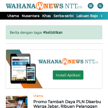
Utama
Nusantara
Khas
Serba-serbi
Labuan Bajo
Opi
WAHANA
Tutup
TV
Berita dengan tagar
#kelistrikan
UTAMA
NUSANTARA
KHAS
Install Aplikasi
SERBA-
SERBI
Utama
Promo Tambah Daya PLN Diserbu
LABUAN
Warga Jabar, Ribuan Pelanggan