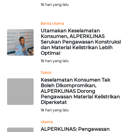
PEDOMAN
18 hari yang lalu
MEDIA
SIBER
Berita Utama
REDAKSI
Utamakan Keselamatan
Konsumen, ALPERKLINAS
Serukan Pengawasan Konstruksi
KARIR
dan Material Kelistrikan Lebih
Optimal
DISCLAIMER
18 hari yang lalu
Tokoh
Wahana
Keselamatan Konsumen Tak
News
Boleh Dikompromikan,
Regional
ALPERKLINAS Dorong
Pengawasan Material Kelistrikan
Diperketat
WN
SUMUT
18 hari yang lalu
Utama
WN
ALPERKLINAS: Pengawasan
JAKARTA