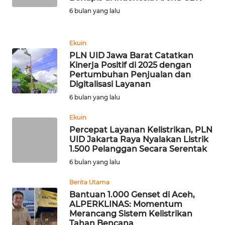
6 bulan yang lalu
WN
LABUHANBATU
Ekuin
WN
PLN UID Jawa Barat Catatkan
TAPANULI
Kinerja Positif di 2025 dengan
TENGAH
Pertumbuhan Penjualan dan
Digitalisasi Layanan
6 bulan yang lalu
WN DELI
SERDANG
Ekuin
Percepat Layanan Kelistrikan, PLN
WN
UID Jakarta Raya Nyalakan Listrik
TEBING
1.500 Pelanggan Secara Serentak
TINGGI
6 bulan yang lalu
Berita Utama
WN
Bantuan 1.000 Genset di Aceh,
PAKPAK
ALPERKLINAS: Momentum
Merancang Sistem Kelistrikan
WN
Tahan Bencana