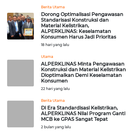
BARAT
Berita Utama
Dorong Optimalisasi Pengawasan
WN
Standarisasi Konstruksi dan
RIAU
Material Kelistrikan,
ALPERKLINAS: Keselamatan
Konsumen Harus Jadi Prioritas
WN
18 hari yang lalu
SERAMBI
Utama
WN
ALPERKLINAS Minta Pengawasan
JAMBI
Konstruksi dan Material Kelistrikan
Dioptimalkan Demi Keselamatan
Konsumen
WN
22 hari yang lalu
SULTRA
Berita Utama
WN
Di Era Standardisasi Kelistrikan,
NTB
ALPERKLINAS Nilai Program Ganti
MCB ke GPAS Sangat Tepat
2 bulan yang lalu
WN