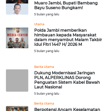
Muaro Jambi, Bupati Bambang
Bayu Suseno Bungkam!
WN
5 bulan yang lalu
KALTENG
Utama
Polda Jambi memberikan
WN
himbauan kepada Masyarakat
KALTARA
dalam menyambut Malam Takbir
Idul Fitri 1447 H/ 2026 M
WN
5 bulan yang lalu
KALSEL
Berita Utama
WN
Dukung Modernisasi Jaringan
KALTIM
PLN, ALPERKLINAS Dorong
Penguatan Sistem Kabel Bawah
WN
Laut Nasional
SULSEL
5 bulan yang lalu
Berita Utama
WN
Berpotensi Ancam Keselamatan
GORONTALO