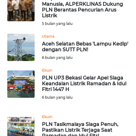
Manusia, ALPERKLINAS Dukung
PLN Berantas Pencurian Arus
WN
Listrik
SULUT
5 bulan yang lalu
Utama
WN
MALUKU
Aceh Selatan Bebas 'Lampu Kedip'
dengan SUTT PLN!
6 bulan yang lalu
WN
MALUT
Ekuin
PLN UP3 Bekasi Gelar Apel Siaga
WN
Keandalan Listrik Ramadan & Idul
DAIRI
Fitri 1447 H
6 bulan yang lalu
WN
DANAU
Ekuin
TOBA
PLN Tasikmalaya Siaga Penuh,
Pastikan Listrik Terjaga Saat
WN
Ramadan dan Idul Fitri