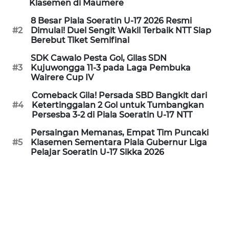
Klasemen di Maumere
MADURA
8 Besar Piala Soeratin U-17 2026 Resmi
#2
Dimulai! Duel Sengit Wakil Terbaik NTT Siap
WN
Berebut Tiket Semifinal
SURABAYA
SDK Cawalo Pesta Gol, Gilas SDN
#3
Kujuwongga 11-3 pada Laga Pembuka
WN
Wairere Cup IV
NATUNA
Comeback Gila! Persada SBD Bangkit dari
#4
Ketertinggalan 2 Gol untuk Tumbangkan
WN
Persesba 3-2 di Piala Soeratin U-17 NTT
BINTAN
Persaingan Memanas, Empat Tim Puncaki
#5
Klasemen Sementara Piala Gubernur Liga
WN
Pelajar Soeratin U-17 Sikka 2026
MANDALIKA
WN
LIKUPANG
WN