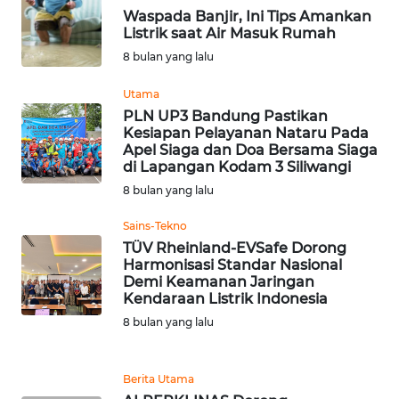
WN
Waspada Banjir, Ini Tips Amankan
PADANG
Listrik saat Air Masuk Rumah
LAWAS
8 bulan yang lalu
WN
Utama
SUMEDANG
PLN UP3 Bandung Pastikan
Kesiapan Pelayanan Nataru Pada
Apel Siaga dan Doa Bersama Siaga
WN
di Lapangan Kodam 3 Siliwangi
CIANJUR
8 bulan yang lalu
WN
Sains-Tekno
KEPULAUAN
TÜV Rheinland-EVSafe Dorong
SERIBU
Harmonisasi Standar Nasional
Demi Keamanan Jaringan
Kendaraan Listrik Indonesia
WN
8 bulan yang lalu
TANGERANG
WN
Berita Utama
BINJAI