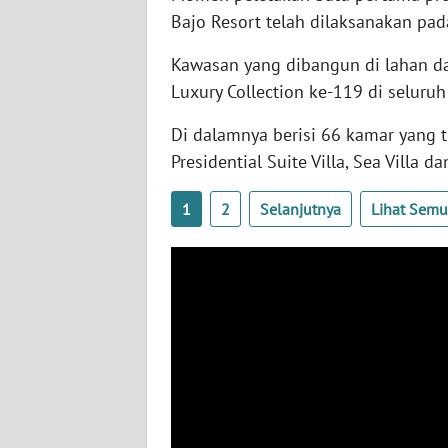
Bajo Resort telah dilaksanakan pa
WN
RIAU
Kawasan yang dibangun di lahan da
Luxury Collection ke-119 di seluruh
WN
SERAMBI
Di dalamnya berisi 66 kamar yang te
Presidential Suite Villa, Sea Villa da
WN
JAMBI
1
2
Selanjutnya
Lihat Sem
WN
SULTRA
WN
NTB
WN
SULTENG