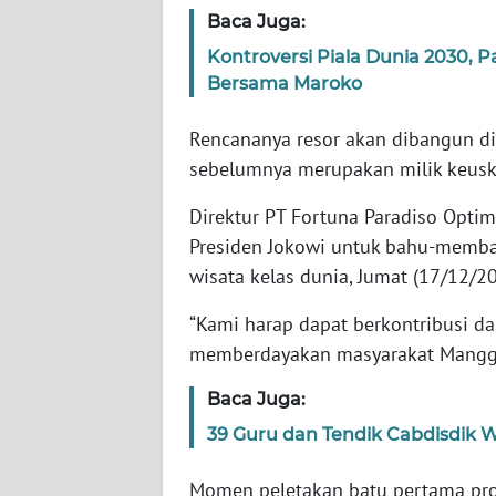
WN
Baca Juga:
JABAR
Kontroversi Piala Dunia 2030, P
Bersama Maroko
WN
BANTEN
Rencananya resor akan dibangun di 
sebelumnya merupakan milik keusku
WN
NTT
Direktur PT Fortuna Paradiso Opti
Presiden Jokowi untuk bahu-memb
WN
wisata kelas dunia, Jumat (17/12/20
KEPRI
“Kami harap dapat berkontribusi 
WN
memberdayakan masyarakat Manggara
PAPUA
Baca Juga:
WN
39 Guru dan Tendik Cabdisdik Wi
PAPUA
BARAT
Momen peletakan batu pertama pro