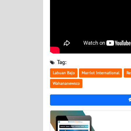
WN
SULBAR
WN
BABEL
WN
SUMBAR
Tag:
Labuan Bajo
Marriot International
Re
WN
SUMSEL
Wahananewsco
WN
BENGKULU
WN
LAMPUNG