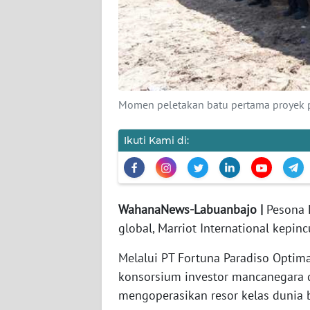
SIBER
REDAKSI
KARIR
Momen peletakan batu pertama proyek 
DISCLAIMER
Ikuti Kami di:
Wahana
News
Regional
WahanaNews-Labuanbajo |
Pesona L
WN
global, Marriot International kepi
SUMUT
Melalui PT Fortuna Paradiso Optim
WN
konsorsium investor mancanegara 
JAKARTA
mengoperasikan resor kelas dunia 