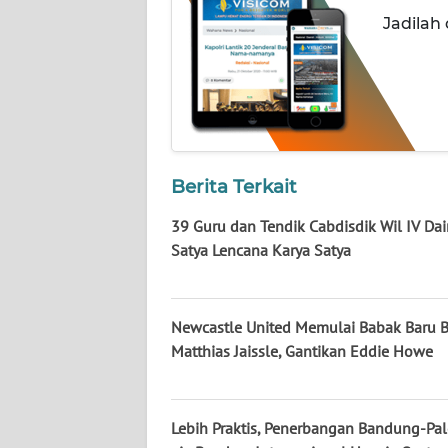
WN
Jadilah
JATENG
WN
NUSANTARA
WN
Berita Terkait
JOGJA
39 Guru dan Tendik Cabdisdik Wil IV Dai
WN
Satya Lencana Karya Satya
JATIM
WN
Newcastle United Memulai Babak Baru 
BALI
Matthias Jaissle, Gantikan Eddie Howe
WN
KALBAR
Lebih Praktis, Penerbangan Bandung-P