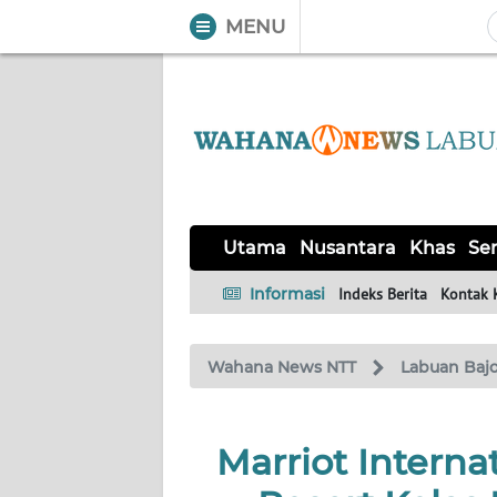
MENU
WAHANA
Tutup
TV
UTAMA
NUSANTARA
Utama
Nusantara
Khas
Ser
KHAS
Informasi
Indeks Berita
Kontak 
SERBA-
Wahana News NTT
Labuan Baj
SERBI
LABUAN
Marriot Intern
BAJO