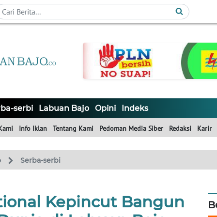
ba-serbi
Labuan Bajo
Opini
Indeks
Kami
Info Iklan
Tentang Kami
Pedoman Media Siber
Redaksi
Karir
o
Serba-serbi
ational Kepincut Bangun
B