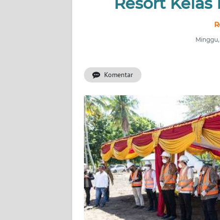
Resort Kelas
OPINI
R
Informasi
Minggu,
INDEKS
BERITA
Komentar
KONTAK
KAMI
INFO
IKLAN
TENTANG
KAMI
PEDOMAN
MEDIA