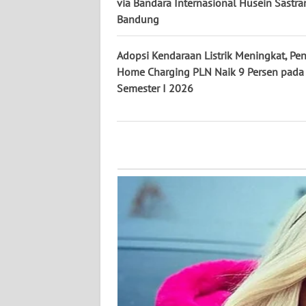
via Bandara Internasional Husein Sastr
WN
Bandung
KALTENG
Adopsi Kendaraan Listrik Meningkat, P
WN
Home Charging PLN Naik 9 Persen pada
KALTARA
Semester I 2026
WN
KALSEL
WN
KALTIM
WN
SULSEL
WN
GORONTALO