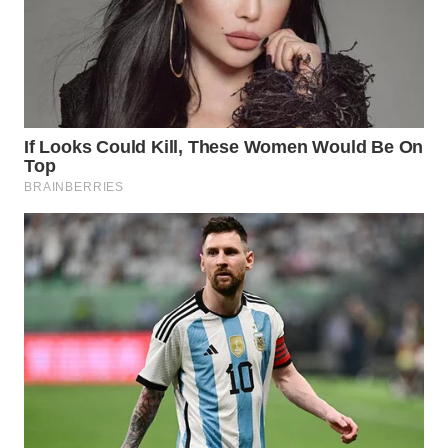
INFRASTRUKTUR
WAHANA
KONSUMEN
WAHANA
LISTRIK
WAHANA
TRAVEL
WAHANA
TV
WAHANANEWS
ID
WAHANANEWS
CO ID