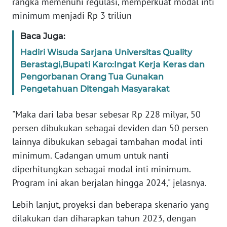
rangka memenuhi regulasi, memperkuat modal inti
BARAT
minimum menjadi Rp 3 triliun
WN
Baca Juga:
RIAU
Hadiri Wisuda Sarjana Universitas Quality
Berastagi,Bupati Karo:Ingat Kerja Keras dan
WN
Pengorbanan Orang Tua Gunakan
SERAMBI
Pengetahuan Ditengah Masyarakat
WN
"Maka dari laba besar sebesar Rp 228 milyar, 50
JAMBI
persen dibukukan sebagai deviden dan 50 persen
lainnya dibukukan sebagai tambahan modal inti
WN
SULTRA
minimum. Cadangan umum untuk nanti
diperhitungkan sebagai modal inti minimum.
WN
Program ini akan berjalan hingga 2024," jelasnya.
NTB
Lebih lanjut, proyeksi dan beberapa skenario yang
dilakukan dan diharapkan tahun 2023, dengan
WN