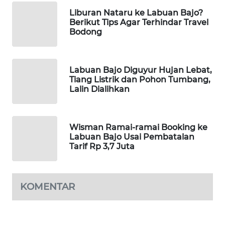
LKKI
Liburan Nataru ke Labuan Bajo?
Berikut Tips Agar Terhindar Travel
Bodong
KOPEKLIN
PORTAL
Labuan Bajo Diguyur Hujan Lebat,
KONSUMEN
Tiang Listrik dan Pohon Tumbang,
Lalin Dialihkan
FORWAMKI
ALPERKLINAS
Wisman Ramai-ramai Booking ke
Labuan Bajo Usai Pembatalan
Tarif Rp 3,7 Juta
FORJASIDA
TAMBANG
KOMENTAR
NEWS
SITUNGIR