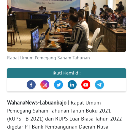
OPINI
Informasi
INDEKS
BERITA
Rapat Umum Pemegang Saham Tahunan
KONTAK
Ikuti Kami di:
KAMI
INFO
IKLAN
WahanaNews-Labuanbajo |
Rapat Umum
Pemegang Saham Tahunan Tahun Buku 2021
TENTANG
KAMI
(RUPS-TB 2021) dan RUPS Luar Biasa Tahun 2022
digelar PT Bank Pembangunan Daerah Nusa
PEDOMAN