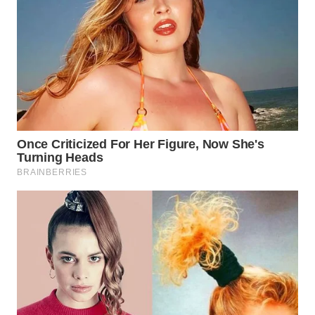
WN
CIREBON
WN
INDRAMAYU
WN
KUNINGAN
WN
MAJALENGKA
WN
SUBANG
WN
SUKABUMI