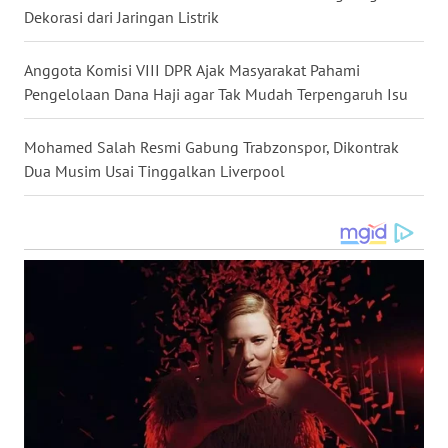
Dekorasi dari Jaringan Listrik
WN
SULUT
Anggota Komisi VIII DPR Ajak Masyarakat Pahami
Pengelolaan Dana Haji agar Tak Mudah Terpengaruh Isu
WN
MALUKU
Mohamed Salah Resmi Gabung Trabzonspor, Dikontrak
Dua Musim Usai Tinggalkan Liverpool
WN
MALUT
WN
DAIRI
WN
DANAU
TOBA
WN