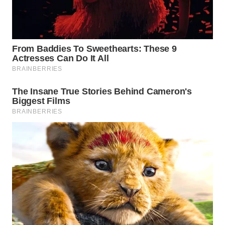
NIAS
WN
LANGKAT
WN
TAPANULI
SELATAN
WN
TANJUNG
LESUNG
WN
KARO
WN
SIMALUNGUN