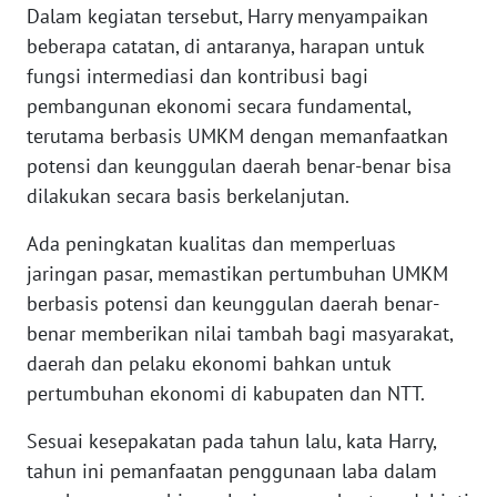
Dalam kegiatan tersebut, Harry menyampaikan
beberapa catatan, di antaranya, harapan untuk
WN
JABAR
fungsi intermediasi dan kontribusi bagi
pembangunan ekonomi secara fundamental,
WN
terutama berbasis UMKM dengan memanfaatkan
BANTEN
potensi dan keunggulan daerah benar-benar bisa
dilakukan secara basis berkelanjutan.
WN
NTT
Ada peningkatan kualitas dan memperluas
jaringan pasar, memastikan pertumbuhan UMKM
WN
berbasis potensi dan keunggulan daerah benar-
KEPRI
benar memberikan nilai tambah bagi masyarakat,
daerah dan pelaku ekonomi bahkan untuk
WN
pertumbuhan ekonomi di kabupaten dan NTT.
PAPUA
Sesuai kesepakatan pada tahun lalu, kata Harry,
WN
tahun ini pemanfaatan penggunaan laba dalam
PAPUA