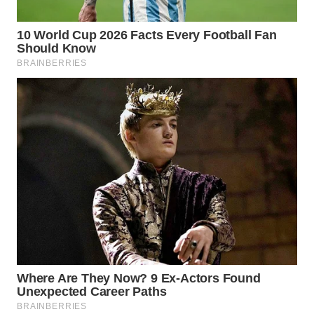
WAHANANEWS
NET
WAHANA
SPORT
WAHANA
UMKM
WAHANA
SELEB
WAHANA
PERSONA
WAHANA
OTOMOTIF