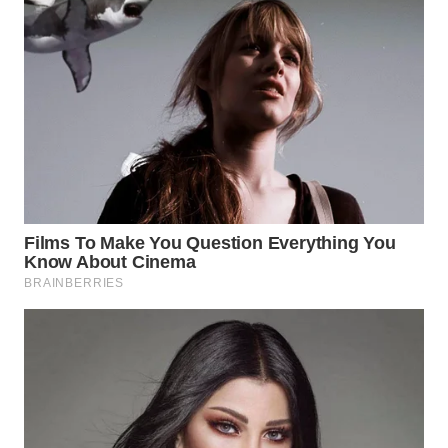
WN
BORNEO
Wahana
Media
Group
WAHANA
NEWS
WAHANA
TANI
WAHANA
ADVOKAT
WAHANA