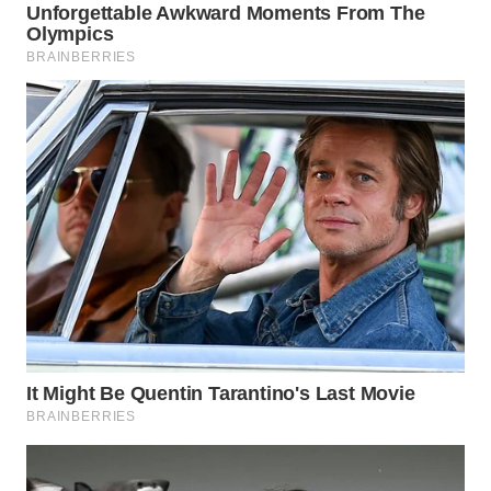
MADURA
WN
SURABAYA
WN
NATUNA
WN
BINTAN
WN
MANDALIKA
WN
LIKUPANG
WN
LABUANBAJO