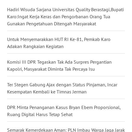
Hadiri Wisuda Sarjana Universitas Quality Berastagi,Bupati
WN
Karo:Ingat Kerja Keras dan Pengorbanan Orang Tua
KALTENG
Gunakan Pengetahuan Ditengah Masyarakat
WN
Untuk Menyemarakkan HUT RI Ke-81, Pemkab Karo
KALTARA
Adakan Rangkaian Kegiatan
WN
Komisi III DPR Tegaskan Tak Ada Surpres Pergantian
KALSEL
Kapolri, Masyarakat Diminta Tak Percaya Isu
WN
Ter Stegen Gabung Ajax dengan Status Pinjaman, Incar
KALTIM
Kesempatan Kembali ke Timnas Jerman
WN
DPR Minta Penanganan Kasus Bryan Ebem Proporsional,
SULSEL
Ruang Digital Harus Tetap Sehat
WN
GORONTALO
Semarak Kemerdekaan Aman: PLN Imbau Warga Jaga Jarak