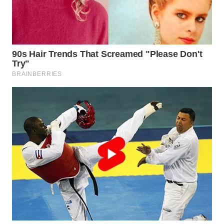
WN
PURWAKARTA
WN
PRIANGAN
TIMUR
WN
SEMARANG
WN
SOLO
WN
BOROBUDUR
WN