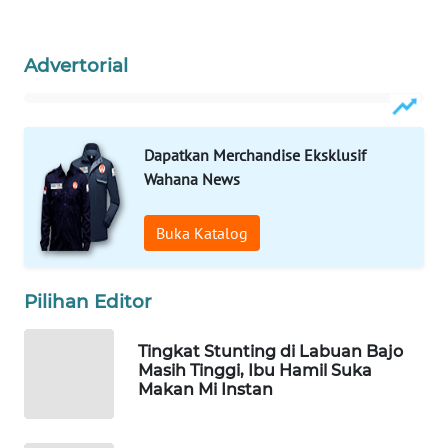
WAHANA
Advertorial
HEALTH
WAHANA
DESA
Dapatkan Merchandise Eksklusif
WISATA
Wahana News
LAPAK
Buka Katalog
WAHANA
Wahana
Pilihan Editor
Network
Tingkat Stunting di Labuan Bajo
KONSUMEN
Masih Tinggi, Ibu Hamil Suka
LISTRIK
Makan Mi Instan
MASYARAKAT