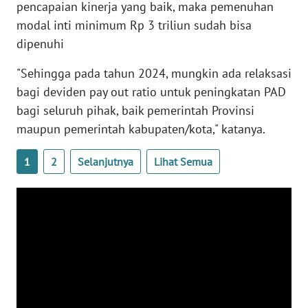
SULTENG
pencapaian kinerja yang baik, maka pemenuhan
modal inti minimum Rp 3 triliun sudah bisa
WN
dipenuhi
SULBAR
"Sehingga pada tahun 2024, mungkin ada relaksasi
WN
bagi deviden pay out ratio untuk peningkatan PAD
BABEL
bagi seluruh pihak, baik pemerintah Provinsi
maupun pemerintah kabupaten/kota," katanya.
WN
SUMBAR
1
2
Selanjutnya
Lihat Semua
WN
SUMSEL
WN
BENGKULU
WN
LAMPUNG