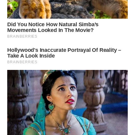
WN
LABUHANBATU
WN
TAPANULI
TENGAH
WN DELI
SERDANG
WN
TEBING
TINGGI
WN
PAKPAK
WN