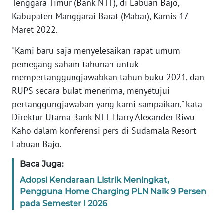
Tenggara Timur (Bank NTT), di Labuan Bajo,
MEDIA
Kabupaten Manggarai Barat (Mabar), Kamis 17
SIBER
Maret 2022.
REDAKSI
"Kami baru saja menyelesaikan rapat umum
pemegang saham tahunan untuk
KARIR
mempertanggungjawabkan tahun buku 2021, dan
RUPS secara bulat menerima, menyetujui
DISCLAIMER
pertanggungjawaban yang kami sampaikan," kata
Direktur Utama Bank NTT, Harry Alexander Riwu
Wahana
Kaho dalam konferensi pers di Sudamala Resort
News
Labuan Bajo.
Regional
Baca Juga:
WN
SUMUT
Adopsi Kendaraan Listrik Meningkat,
Pengguna Home Charging PLN Naik 9 Persen
pada Semester I 2026
WN
JAKARTA