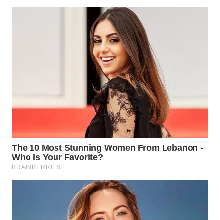
WN
PADANG
LAWAS
WN
SUMEDANG
WN
CIANJUR
WN
KEPULAUAN
SERIBU
WN
TANGERANG
WN
BINJAI