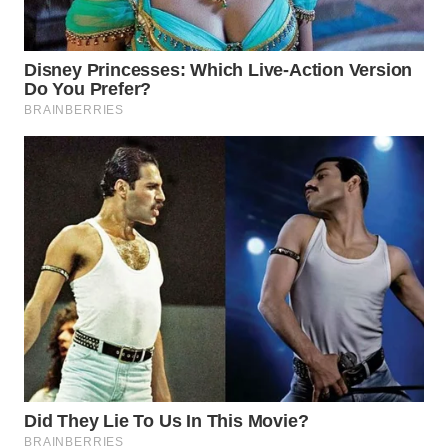
KARAWANG
WN
BEKASI
WN
BOGOR
WN
DEPOK
WN
TAPANULI
UTARA
WN
SAMOSIR