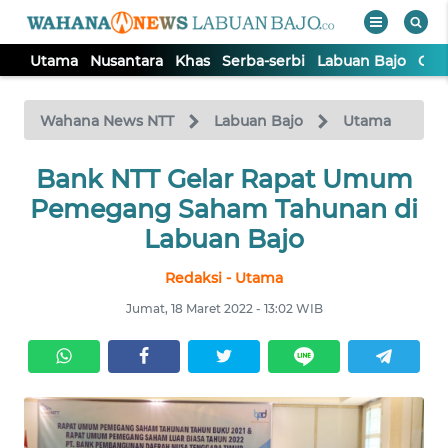
Utama
Nusantara
Khas
Serba-serbi
Labuan Bajo
Opi
WAHANA
Tutup
TV
Wahana News NTT
Labuan Bajo
Utama
Bank NTT Gelar Rapat Umum
UTAMA
Pemegang Saham Tahunan di
NUSANTARA
Labuan Bajo
Redaksi - Utama
KHAS
Jumat, 18 Maret 2022 - 13:02 WIB
SERBA-
SERBI
LABUAN
BAJO