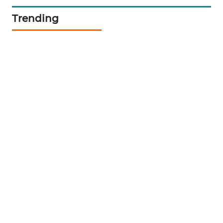
Trending
KRT
NEWS
KARING
NEWS
JURNAL
MARITIM
HUMBANG
NEWS
GARONGGANG
NEWS
FISUELRI
ID