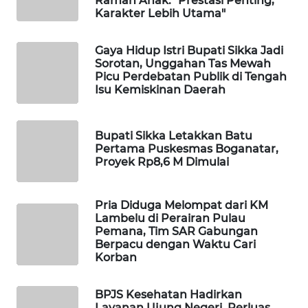
Ramah Anak: "Prestasi Penting,
CO ID
Karakter Lebih Utama"
WAHANANEWS
Gaya Hidup Istri Bupati Sikka Jadi
NET
Sorotan, Unggahan Tas Mewah
Picu Perdebatan Publik di Tengah
WAHANA
Isu Kemiskinan Daerah
SPORT
Bupati Sikka Letakkan Batu
WAHANA
Pertama Puskesmas Boganatar,
UMKM
Proyek Rp8,6 M Dimulai
WAHANA
Pria Diduga Melompat dari KM
SELEB
Lambelu di Perairan Pulau
Pemana, Tim SAR Gabungan
WAHANA
Berpacu dengan Waktu Cari
PERSONA
Korban
WAHANA
BPJS Kesehatan Hadirkan
OTOMOTIF
Layanan Ujung Negeri, Perluas