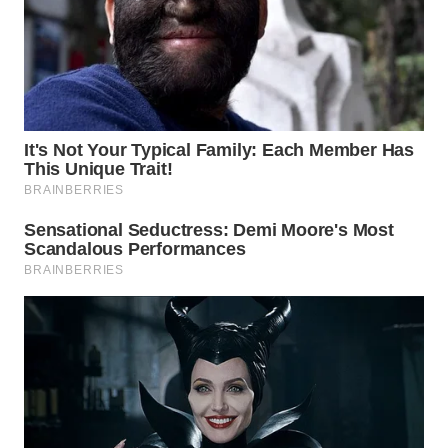
KARAWANG
WN
BEKASI
WN
BOGOR
WN
DEPOK
WN
TAPANULI
UTARA
WN
SAMOSIR