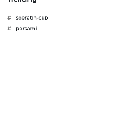
LKKI
#
soeratin-cup
KOPEKLIN
#
persami
PORTAL
KONSUMEN
FORWAMKI
ALPERKLINAS
FORJASIDA
TAMBANG
NEWS
SITUNGIR