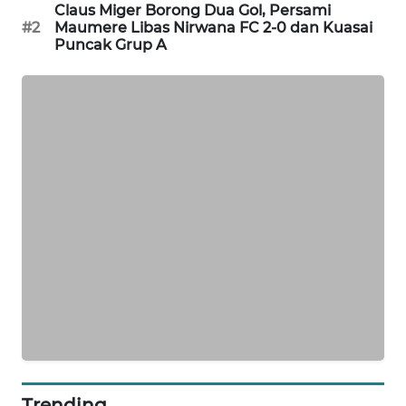
Claus Miger Borong Dua Gol, Persami
KELISTRIKAN
#2
Maumere Libas Nirwana FC 2-0 dan Kuasai
Puncak Grup A
WALINKI
ID
MAWAKA
ID
MARTABAT
NET
PLN
WATCH
MKLI
LPKKI
Trending