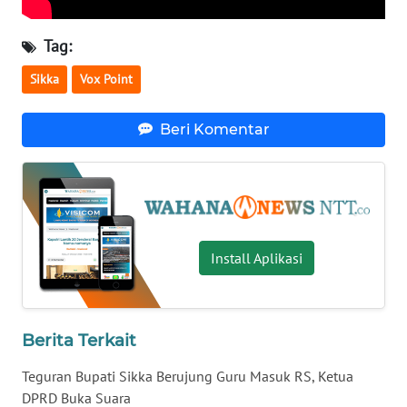
SULTENG
Tag:
WN
SULBAR
Sikka
Vox Point
WN
Beri Komentar
BABEL
WN
SUMBAR
WN
Install Aplikasi
SUMSEL
WN
Berita Terkait
BENGKULU
Teguran Bupati Sikka Berujung Guru Masuk RS, Ketua
WN
DPRD Buka Suara