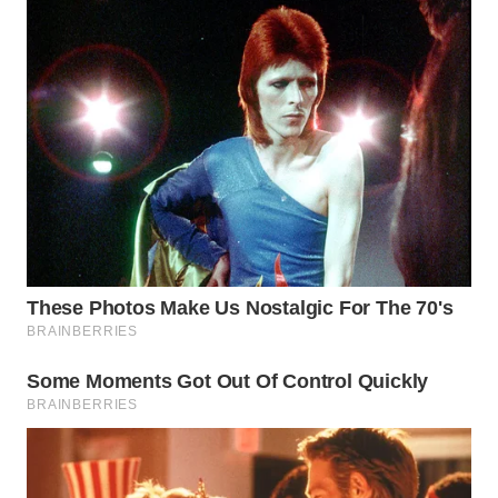
MADURA
WN
SURABAYA
WN
NATUNA
WN
BINTAN
WN
MANDALIKA
WN
LIKUPANG
WN