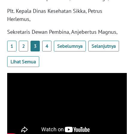
BARAT
Plt. Kepala Dinas Kesehatan Sikka, Petrus
Herlemus,
WN
RIAU
Sekretaris Dewan Pembina, Anjebertus Magnus,
WN
1
2
3
4
Sebelumnya
Selanjutnya
SERAMBI
Lihat Semua
WN
JAMBI
WN
SULTRA
WN
NTB
WN