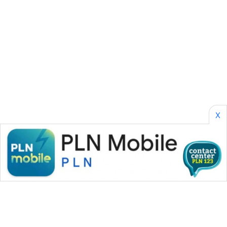
PERAPKI
NEWS
SONYA
ASA
NEWS
X