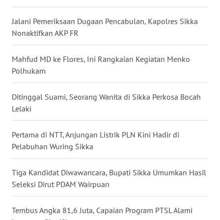
LAMPUNG
Jalani Pemeriksaan Dugaan Pencabulan, Kapolres Sikka
WN
Nonaktifkan AKP FR
JATENG
Mahfud MD ke Flores, Ini Rangkaian Kegiatan Menko
WN
Polhukam
NUSANTARA
Ditinggal Suami, Seorang Wanita di Sikka Perkosa Bocah
WN
Lelaki
JOGJA
Pertama di NTT, Anjungan Listrik PLN Kini Hadir di
WN
Pelabuhan Wuring Sikka
JATIM
Tiga Kandidat Diwawancara, Bupati Sikka Umumkan Hasil
WN
BALI
Seleksi Dirut PDAM Wairpuan
WN
Tembus Angka 81,6 Juta, Capaian Program PTSL Alami
KALBAR