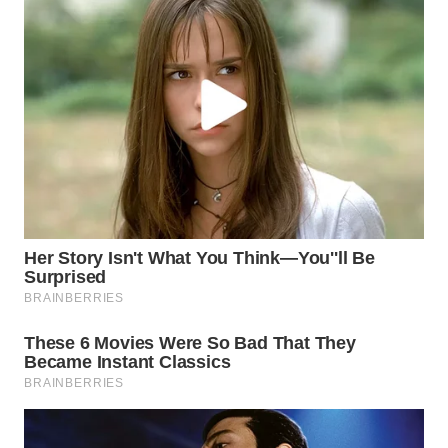
NIAS
WN
LANGKAT
WN
TAPANULI
SELATAN
WN
TANJUNG
LESUNG
WN
KARO
WN
SIMALUNGUN