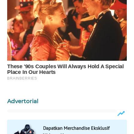
LABUANBAJO
WN
BORNEO
Wahana
Media
Group
WAHANA
NEWS
WAHANA
TANI
Advertorial
WAHANA
ADVOKAT
Dapatkan Merchandise Eksklusif
WAHANA