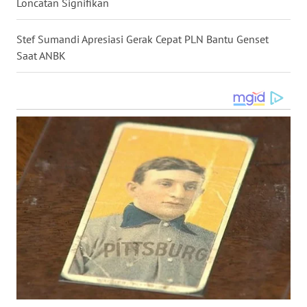
Loncatan Signifikan
WN
Stef Sumandi Apresiasi Gerak Cepat PLN Bantu Genset
KALTENG
Saat ANBK
WN
KALTARA
WN
KALSEL
WN
KALTIM
WN
SULSEL
WN
GORONTALO