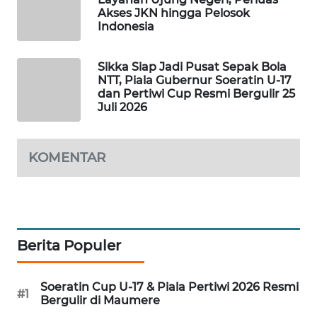
Akses JKN hingga Pelosok
Indonesia
WAHANA
HEALTH
Sikka Siap Jadi Pusat Sepak Bola
NTT, Piala Gubernur Soeratin U-17
WAHANA
dan Pertiwi Cup Resmi Bergulir 25
DESA
Juli 2026
WISATA
KOMENTAR
LAPAK
WAHANA
Wahana
Network
Berita Populer
KONSUMEN
LISTRIK
Soeratin Cup U-17 & Piala Pertiwi 2026 Resmi
#1
Bergulir di Maumere
MASYARAKAT