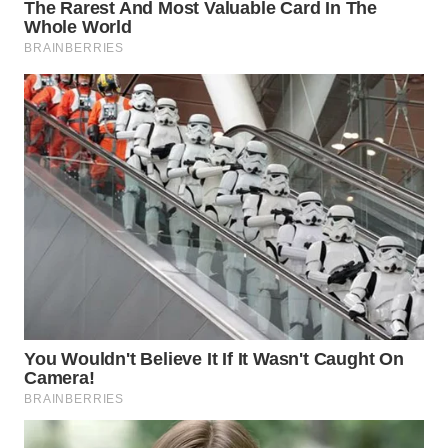
WN
SULUT
WN
MALUKU
WN
MALUT
WN
DAIRI
WN
DANAU
TOBA
WN