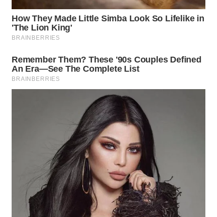
WN
CIREBON
WN
INDRAMAYU
WN
KUNINGAN
WN
MAJALENGKA
WN
SUBANG
WN
SUKABUMI