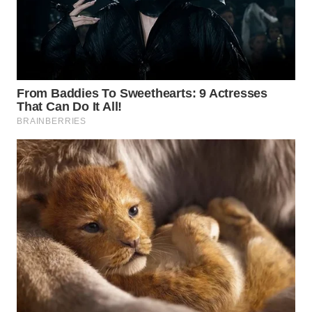
WN
PADANG
LAWAS
WN
SUMEDANG
WN
CIANJUR
WN
KEPULAUAN
SERIBU
WN
TANGERANG
WN
BINJAI