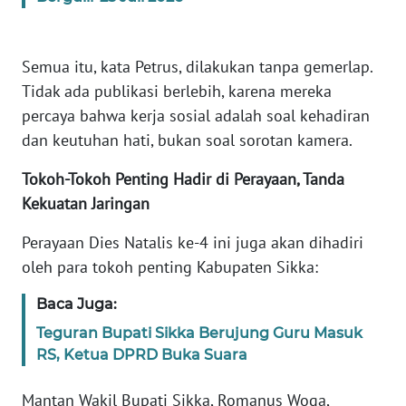
WN
JABAR
Semua itu, kata Petrus, dilakukan tanpa gemerlap.
Tidak ada publikasi berlebih, karena mereka
WN
percaya bahwa kerja sosial adalah soal kehadiran
BANTEN
dan keutuhan hati, bukan soal sorotan kamera.
Tokoh-Tokoh Penting Hadir di Perayaan, Tanda
WN
NTT
Kekuatan Jaringan
Perayaan Dies Natalis ke-4 ini juga akan dihadiri
WN
KEPRI
oleh para tokoh penting Kabupaten Sikka:
Baca Juga:
WN
PAPUA
Teguran Bupati Sikka Berujung Guru Masuk
RS, Ketua DPRD Buka Suara
WN
PAPUA
Mantan Wakil Bupati Sikka, Romanus Woga,