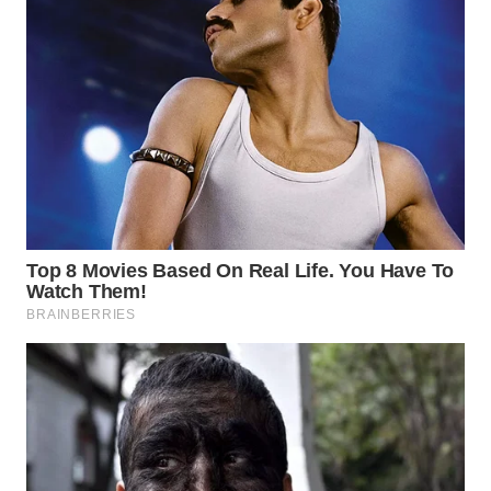
WN
LABUHANBATU
WN
TAPANULI
TENGAH
WN DELI
SERDANG
WN
TEBING
TINGGI
WN
PAKPAK
WN