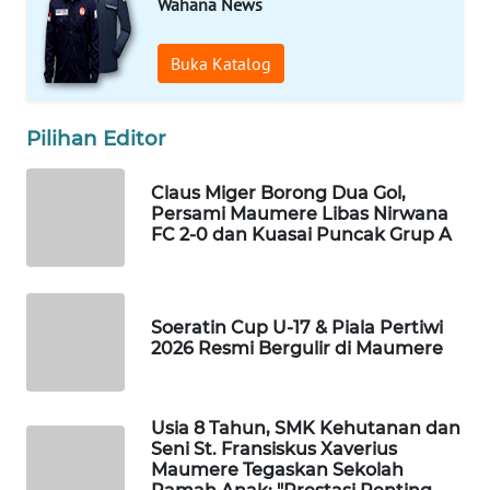
Wahana News
INFRASTRUKTUR
Buka Katalog
WAHANA
KONSUMEN
Pilihan Editor
WAHANA
LISTRIK
Claus Miger Borong Dua Gol,
Persami Maumere Libas Nirwana
WAHANA
FC 2-0 dan Kuasai Puncak Grup A
TRAVEL
WAHANA
Soeratin Cup U-17 & Piala Pertiwi
TV
2026 Resmi Bergulir di Maumere
WAHANANEWS
ID
Usia 8 Tahun, SMK Kehutanan dan
Seni St. Fransiskus Xaverius
Maumere Tegaskan Sekolah
WAHANANEWS