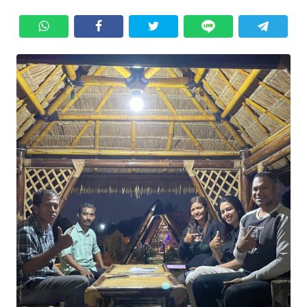
BAJO
OPINI
Informasi
INDEKS
BERITA
KONTAK
KAMI
INFO
IKLAN
TENTANG
KAMI