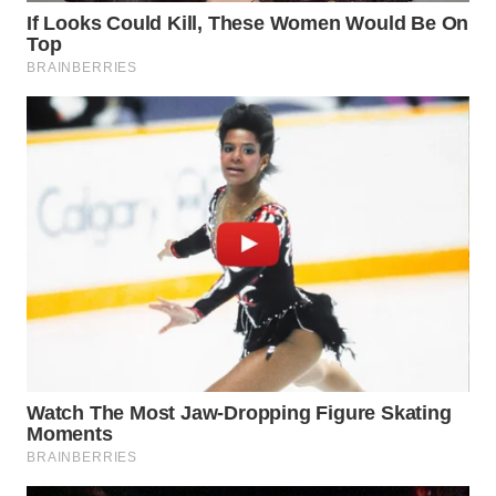
WN
PURWAKARTA
WN
PRIANGAN
TIMUR
WN
SEMARANG
WN
SOLO
WN
BOROBUDUR
WN