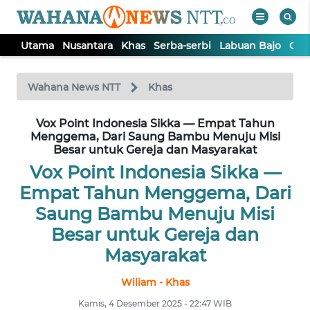
Utama
Nusantara
Khas
Serba-serbi
Labuan Bajo
Opi
WAHANA
Tutup
TV
Wahana News NTT
Khas
Vox Point Indonesia Sikka — Empat Tahun
UTAMA
Menggema, Dari Saung Bambu Menuju Misi
Besar untuk Gereja dan Masyarakat
NUSANTARA
Vox Point Indonesia Sikka —
Empat Tahun Menggema, Dari
KHAS
Saung Bambu Menuju Misi
Besar untuk Gereja dan
SERBA-
Masyarakat
SERBI
Wiliam - Khas
LABUAN
Kamis, 4 Desember 2025 - 22:47 WIB