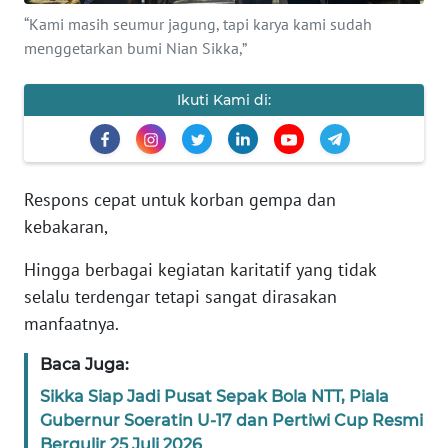
PEDOMAN
“Kami masih seumur jagung, tapi karya kami sudah
MEDIA
SIBER
menggetarkan bumi Nian Sikka,”
REDAKSI
Ikuti Kami di:
KARIR
Respons cepat untuk korban gempa dan
DISCLAIMER
kebakaran,
Wahana
Hingga berbagai kegiatan karitatif yang tidak
News
selalu terdengar tetapi sangat dirasakan
Regional
manfaatnya.
WN
Baca Juga:
SUMUT
Sikka Siap Jadi Pusat Sepak Bola NTT, Piala
Gubernur Soeratin U-17 dan Pertiwi Cup Resmi
WN
JAKARTA
Bergulir 25 Juli 2026