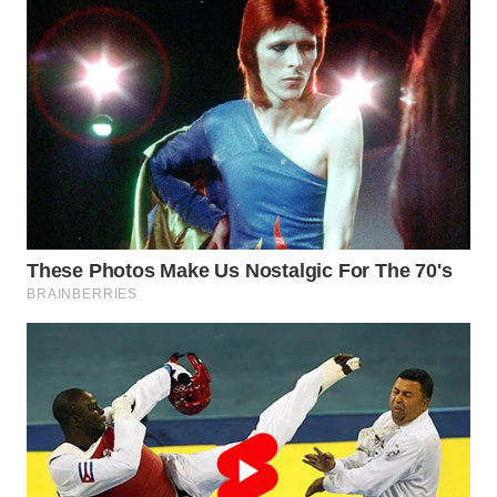
WN
PURWAKARTA
WN
PRIANGAN
TIMUR
WN
SEMARANG
WN
SOLO
WN
BOROBUDUR
WN