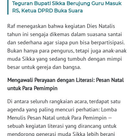
SULTENG
Teguran Bupati Sikka Berujung Guru Masuk
RS, Ketua DPRD Buka Suara
WN
SULBAR
Raf menegaskan bahwa kegiatan Dies Natalis
tahun ini sengaja dikemas dalam suasana santai
WN
dan sederhana agar siapa pun bisa berpartisipasi.
BABEL
Bukan hanya para pengurus, tetapi juga anak-anak
muda Sikka yang sedang tumbuh dengan mimpi
WN
besar untuk gereja dan bangsa.
SUMBAR
Mengawali Perayaan dengan Literasi: Pesan Natal
WN
untuk Para Pemimpin
SUMSEL
Di antara seluruh rangkaian acara, terdapat satu
WN
agenda yang paling mencuri perhatian: Lomba
BENGKULU
Menulis Pesan Natal untuk Para Pemimpin —
sebuah kegiatan literasi yang dirancang untuk
WN
mendorong generasi muda Sikka lebih berani