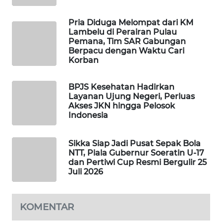
NEWS
Pria Diduga Melompat dari KM
SIDIKALANG
Lambelu di Perairan Pulau
NEWS
Pemana, Tim SAR Gabungan
Berpacu dengan Waktu Cari
Korban
SIBARAGAS
NEWS
BPJS Kesehatan Hadirkan
Layanan Ujung Negeri, Perluas
METRO
Akses JKN hingga Pelosok
SIANTAR
Indonesia
NEWS
Sikka Siap Jadi Pusat Sepak Bola
METRO
NTT, Piala Gubernur Soeratin U-17
MEDAN
dan Pertiwi Cup Resmi Bergulir 25
NEWS
Juli 2026
METRO
KOMENTAR
JAKARTA
NEWS