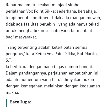
BARAT
Rapat malam itu seakan menjadi simbol
perjalanan Vox Point Sikka: sederhana, bersahaja,
WN
tetapi penuh komitmen. Tidak ada ruangan mewah,
RIAU
tidak ada fasilitas berlebih—yang ada hanya tekad
untuk menghadirkan sesuatu yang bermanfaat
WN
bagi masyarakat.
SERAMBI
“Yang terpenting adalah keterlibatan semua
WN
pengurus,” kata Ketua Vox Point Sikka, Raf Martin,
JAMBI
S.T.
Ia berbicara dengan nada tegas namun hangat.
WN
Dalam pandangannya, perjalanan empat tahun ini
SULTRA
adalah momentum yang harus dirayakan bukan
dengan kemegahan, melainkan dengan kedalaman
WN
NTB
makna.
Baca Juga:
WN