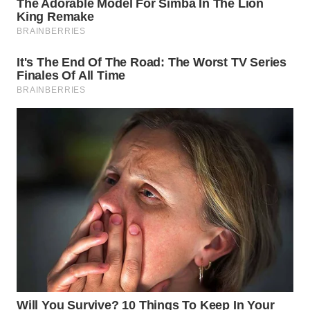
WN
PADANG
LAWAS
WN
SUMEDANG
WN
CIANJUR
WN
KEPULAUAN
SERIBU
WN
TANGERANG
WN
BINJAI