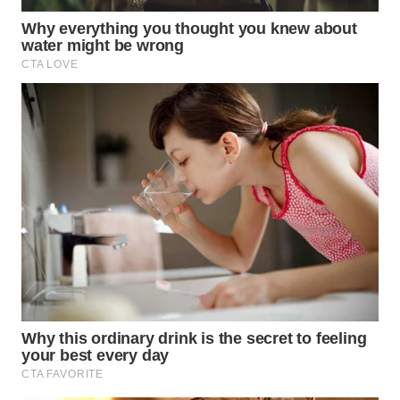
LABUANBAJO
WN
BORNEO
Wahana
Media
Group
WAHANA
NEWS
WAHANA
TANI
WAHANA
ADVOKAT
WAHANA