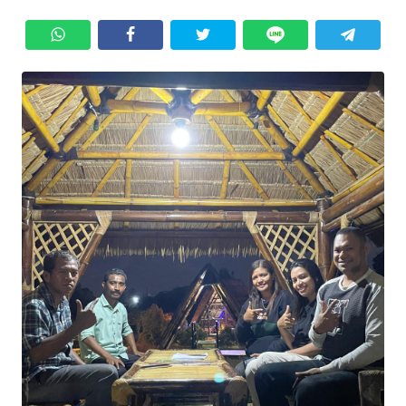
BAJO
OPINI
Informasi
INDEKS
BERITA
KONTAK
KAMI
INFO
IKLAN
TENTANG
KAMI