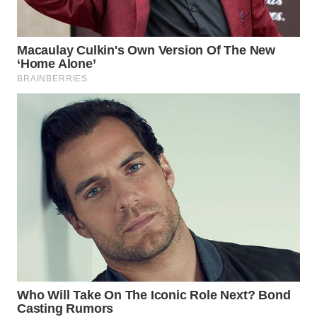
WAHANA
HEALTH
WAHANA
DESA
WISATA
LAPAK
WAHANA
Wahana
Network
KONSUMEN
LISTRIK
MASYARAKAT