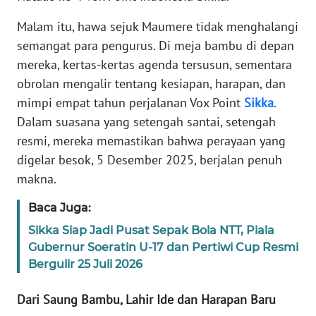
Malam itu, hawa sejuk Maumere tidak menghalangi
WN
semangat para pengurus. Di meja bambu di depan
JABAR
mereka, kertas-kertas agenda tersusun, sementara
obrolan mengalir tentang kesiapan, harapan, dan
WN
BANTEN
mimpi empat tahun perjalanan Vox Point
Sikka
.
Dalam suasana yang setengah santai, setengah
WN
resmi, mereka memastikan bahwa perayaan yang
NTT
digelar besok, 5 Desember 2025, berjalan penuh
makna.
WN
KEPRI
Baca Juga:
Sikka Siap Jadi Pusat Sepak Bola NTT, Piala
WN
Gubernur Soeratin U-17 dan Pertiwi Cup Resmi
PAPUA
Bergulir 25 Juli 2026
WN
Dari Saung Bambu, Lahir Ide dan Harapan Baru
PAPUA