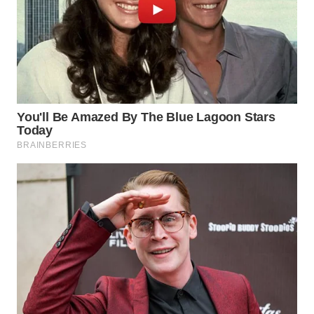
CO ID
WAHANANEWS
NET
WAHANA
SPORT
WAHANA
UMKM
WAHANA
SELEB
WAHANA
PERSONA
WAHANA
OTOMOTIF