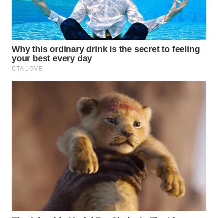
KARAWANG
WN
BEKASI
WN
BOGOR
WN
DEPOK
WN
TAPANULI
UTARA
WN
SAMOSIR