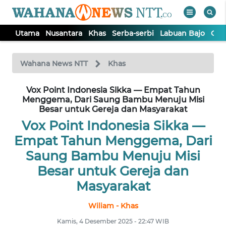
Utama
Nusantara
Khas
Serba-serbi
Labuan Bajo
Opi
WAHANA
Tutup
TV
Wahana News NTT
Khas
Vox Point Indonesia Sikka — Empat Tahun
UTAMA
Menggema, Dari Saung Bambu Menuju Misi
Besar untuk Gereja dan Masyarakat
NUSANTARA
Vox Point Indonesia Sikka —
Empat Tahun Menggema, Dari
KHAS
Saung Bambu Menuju Misi
Besar untuk Gereja dan
SERBA-
Masyarakat
SERBI
Wiliam - Khas
LABUAN
Kamis, 4 Desember 2025 - 22:47 WIB