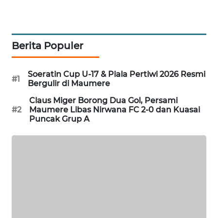
KRT
NEWS
Berita Populer
KARING
NEWS
Soeratin Cup U-17 & Piala Pertiwi 2026 Resmi
#1
Bergulir di Maumere
JURNAL
Claus Miger Borong Dua Gol, Persami
MARITIM
#2
Maumere Libas Nirwana FC 2-0 dan Kuasai
Puncak Grup A
HUMBANG
NEWS
GARONGGANG
NEWS
FISUELRI
ID