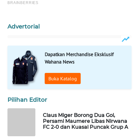
KELISTRIKAN
WALINKI
Advertorial
ID
MAWAKA
ID
Dapatkan Merchandise Eksklusif
Wahana News
MARTABAT
NET
Buka Katalog
PLN
WATCH
Pilihan Editor
MKLI
Claus Miger Borong Dua Gol,
Persami Maumere Libas Nirwana
FC 2-0 dan Kuasai Puncak Grup A
LPKKI