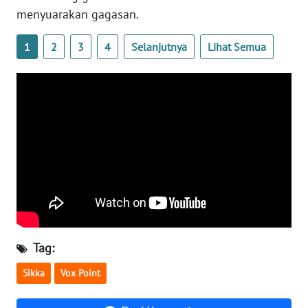
LAMPUNG
menyuarakan gagasan.
WN
1
2
3
4
Selanjutnya
Lihat Semua
JATENG
WN
NUSANTARA
WN
JOGJA
WN
JATIM
WN
Tag:
BALI
Sikka
Vox Point
WN
KALBAR