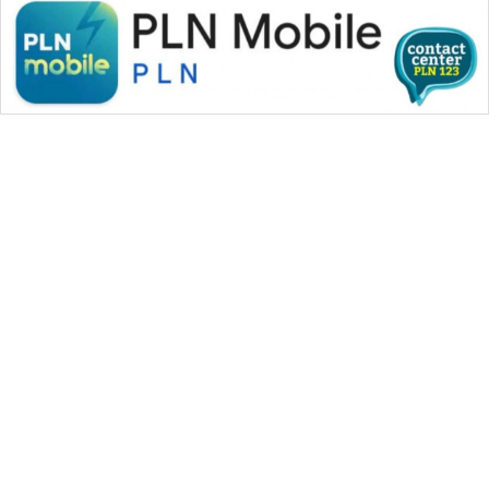
WAHANA MEDIA GROUP
|
|
|
WAHANA NEWS co
WAHANA TANI
WAHANA ADVOKAT
|
|
WAHANA INFRASTRUKTUR
WAHANA KONSUMEN
|
|
|
WAHANA LISTRIK
WAHANA TRAVEL
WAHANA TV
|
|
|
WAHANANEWS id
WAHANANEWS CO ID
WAHANANEWS NET