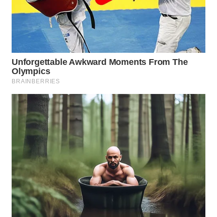
MADURA
WN
SURABAYA
WN
NATUNA
WN
BINTAN
WN
MANDALIKA
WN
LIKUPANG
WN