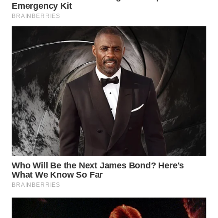
WN
CIREBON
WN
INDRAMAYU
WN
KUNINGAN
WN
MAJALENGKA
WN
SUBANG
WN
SUKABUMI