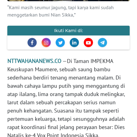
PEDOMAN
“Kami masih seumur jagung, tapi karya kami sudah
MEDIA
SIBER
menggetarkan bumi Nian Sikka,”
REDAKSI
Ikuti Kami di:
KARIR
NTTWAHANANEWS.CO
—Di Taman IMPEKMA
DISCLAIMER
Keuskupan Maumere, sebuah saung bambu
sederhana berdiri tenang menantang malam. Di
Wahana
News
bawah cahaya lampu putih yang menggantung di
Regional
atap ilalang, lima orang tampak duduk melingkar,
larut dalam sebuah percakapan serius namun
WN
penuh kehangatan. Suasana itu tampak seperti
SUMUT
pertemuan keluarga, tetapi sesungguhnya adalah
rapat koordinasi final jelang perayaan besar: Dies
WN
Natalis ke-4 Vox Point Indonesia Sikka.
JAKARTA