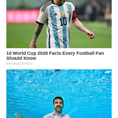
WN
LABUHANBATU
WN
TAPANULI
TENGAH
WN DELI
SERDANG
WN
TEBING
TINGGI
WN
PAKPAK
WN