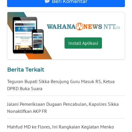
Beri Komentar
WN
KALTENG
WN
Install Aplikasi
KALTARA
WN
KALSEL
Berita Terkait
WN
Teguran Bupati Sikka Berujung Guru Masuk RS, Ketua
KALTIM
DPRD Buka Suara
WN
Jalani Pemeriksaan Dugaan Pencabulan, Kapolres Sikka
SULSEL
Nonaktifkan AKP FR
WN
Mahfud MD ke Flores, Ini Rangkaian Kegiatan Menko
GORONTALO