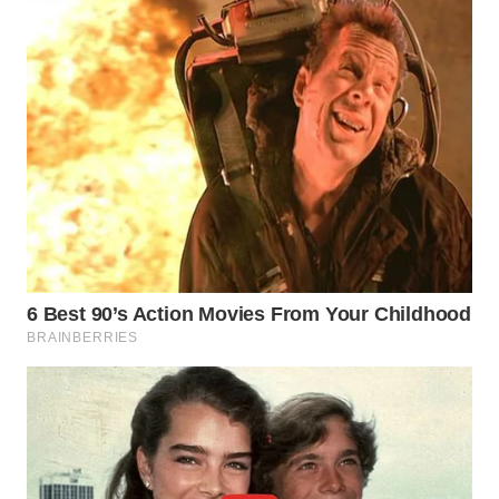
INFRASTRUKTUR
WAHANA
KONSUMEN
WAHANA
LISTRIK
WAHANA
TRAVEL
WAHANA
TV
WAHANANEWS
ID
WAHANANEWS