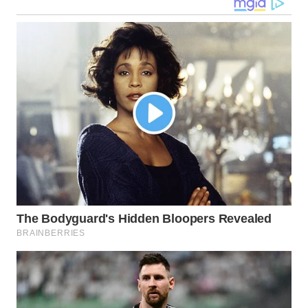
NIAS
WN
LANGKAT
WN
TAPANULI
SELATAN
WN
TANJUNG
LESUNG
WN
KARO
WN
SIMALUNGUN