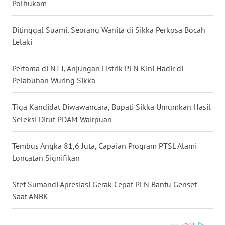
Polhukam
WN
Ditinggal Suami, Seorang Wanita di Sikka Perkosa Bocah
SULUT
Lelaki
WN
Pertama di NTT, Anjungan Listrik PLN Kini Hadir di
MALUKU
Pelabuhan Wuring Sikka
WN
Tiga Kandidat Diwawancara, Bupati Sikka Umumkan Hasil
MALUT
Seleksi Dirut PDAM Wairpuan
WN
Tembus Angka 81,6 Juta, Capaian Program PTSL Alami
DAIRI
Loncatan Signifikan
WN
DANAU
Stef Sumandi Apresiasi Gerak Cepat PLN Bantu Genset
TOBA
Saat ANBK
WN