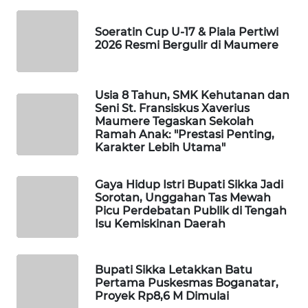
LKKI
Soeratin Cup U-17 & Piala Pertiwi
2026 Resmi Bergulir di Maumere
KOPEKLIN
PORTAL
Usia 8 Tahun, SMK Kehutanan dan
KONSUMEN
Seni St. Fransiskus Xaverius
Maumere Tegaskan Sekolah
Ramah Anak: "Prestasi Penting,
FORWAMKI
Karakter Lebih Utama"
ALPERKLINAS
Gaya Hidup Istri Bupati Sikka Jadi
Sorotan, Unggahan Tas Mewah
FORJASIDA
Picu Perdebatan Publik di Tengah
Isu Kemiskinan Daerah
TAMBANG
NEWS
Bupati Sikka Letakkan Batu
Pertama Puskesmas Boganatar,
Proyek Rp8,6 M Dimulai
SITUNGIR