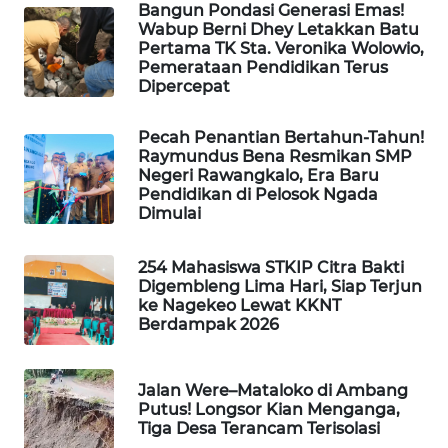
CO ID
Bangun Pondasi Generasi Emas!
Wabup Berni Dhey Letakkan Batu
Pertama TK Sta. Veronika Wolowio,
WAHANANEWS
Pemerataan Pendidikan Terus
NET
Dipercepat
WAHANA
Pecah Penantian Bertahun-Tahun!
SPORT
Raymundus Bena Resmikan SMP
Negeri Rawangkalo, Era Baru
Pendidikan di Pelosok Ngada
WAHANA
Dimulai
UMKM
254 Mahasiswa STKIP Citra Bakti
WAHANA
Digembleng Lima Hari, Siap Terjun
SELEB
ke Nagekeo Lewat KKNT
Berdampak 2026
WAHANA
PERSONA
Jalan Were–Mataloko di Ambang
Putus! Longsor Kian Menganga,
WAHANA
Tiga Desa Terancam Terisolasi
OTOMOTIF