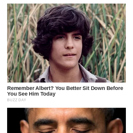
WN
LABUHANBATU
WN
TAPANULI
TENGAH
WN DELI
SERDANG
WN
TEBING
TINGGI
WN
PAKPAK
WN