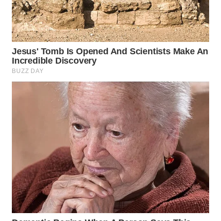
WN
PADANG
LAWAS
WN
SUMEDANG
WN
CIANJUR
WN
KEPULAUAN
SERIBU
WN
TANGERANG
WN
BINJAI