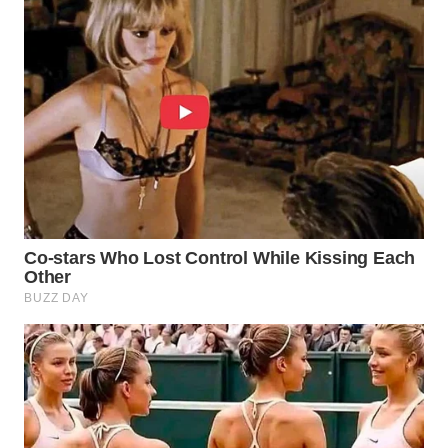
WN
PURWAKARTA
WN
PRIANGAN
TIMUR
WN
SEMARANG
WN
SOLO
WN
BOROBUDUR
WN