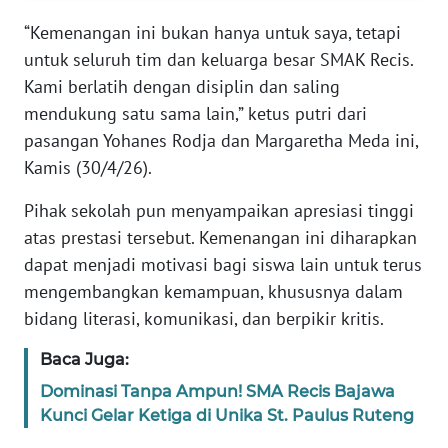
PEDOMAN
MEDIA
“Kemenangan ini bukan hanya untuk saya, tetapi
SIBER
untuk seluruh tim dan keluarga besar SMAK Recis.
Kami berlatih dengan disiplin dan saling
REDAKSI
mendukung satu sama lain,” ketus putri dari
pasangan Yohanes Rodja dan Margaretha Meda ini,
KARIR
Kamis (30/4/26).
DISCLAIMER
Pihak sekolah pun menyampaikan apresiasi tinggi
atas prestasi tersebut. Kemenangan ini diharapkan
Wahana
dapat menjadi motivasi bagi siswa lain untuk terus
News
mengembangkan kemampuan, khususnya dalam
Regional
bidang literasi, komunikasi, dan berpikir kritis.
WN
Baca Juga:
SUMUT
Dominasi Tanpa Ampun! SMA Recis Bajawa
Kunci Gelar Ketiga di Unika St. Paulus Ruteng
WN
JAKARTA