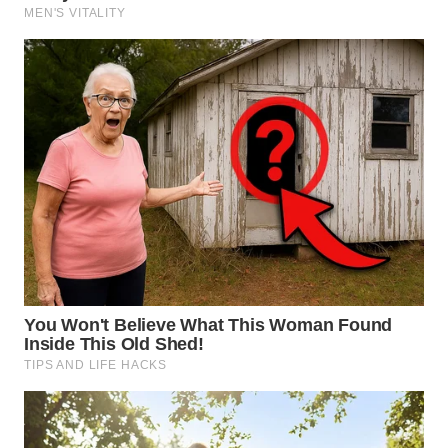
WN
SULUT
WN
MALUKU
WN
MALUT
WN
DAIRI
WN
DANAU
TOBA
WN