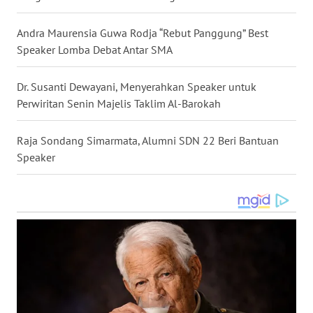
SULTENG
Andra Maurensia Guwa Rodja “Rebut Panggung” Best
WN
Speaker Lomba Debat Antar SMA
SULBAR
Dr. Susanti Dewayani, Menyerahkan Speaker untuk
WN
Perwiritan Senin Majelis Taklim Al-Barokah
BABEL
Raja Sondang Simarmata, Alumni SDN 22 Beri Bantuan
WN
Speaker
SUMBAR
WN
SUMSEL
WN
BENGKULU
WN