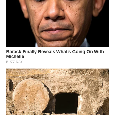
KARAWANG
WN
BEKASI
WN
BOGOR
WN
DEPOK
WN
TAPANULI
UTARA
WN
SAMOSIR