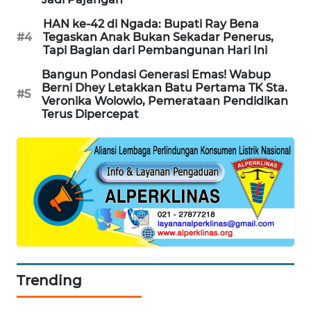
KELISTRIKAN
HAN ke-42 di Ngada: Bupati Ray Bena
#4
Tegaskan Anak Bukan Sekadar Penerus,
WALINKI
Tapi Bagian dari Pembangunan Hari Ini
ID
Bangun Pondasi Generasi Emas! Wabup
Berni Dhey Letakkan Batu Pertama TK Sta.
#5
MAWAKA
Veronika Wolowio, Pemerataan Pendidikan
ID
Terus Dipercepat
MARTABAT
NET
PLN
WATCH
MKLI
Trending
LPKKI