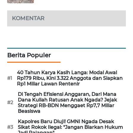
WAHANA
KOMENTAR
HEALTH
WAHANA
DESA
WISATA
Berita Populer
LAPAK
WAHANA
40 Tahun Karya Kasih Langa: Modal Awal
#1
Rp179 Ribu, Kini 3.322 Anggota dan Siapkan
Rp1 Miliar Lawan Rentenir
Wahana
Network
Di Tengah Efisiensi Anggaran, Dari Mana
Dana Kuliah Ratusan Anak Ngada? Jejak
#2
Strategi RB-BDN Menggaet Rp7,7 Miliar
KONSUMEN
Beasiswa
LISTRIK
Kapolres Baru Diuji! GMNI Ngada Desak
#3
Sikat Rokok Ilegal: "Jangan Biarkan Hukum
MASYARAKAT
Jadi Pajangan"