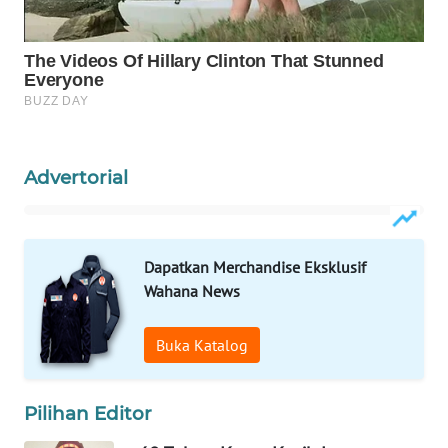
LABUANBAJO
WN
BORNEO
Wahana
Media
Group
Advertorial
WAHANA
NEWS
Dapatkan Merchandise Eksklusif
WAHANA
Wahana News
TANI
Buka Katalog
WAHANA
ADVOKAT
Pilihan Editor
WAHANA