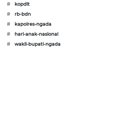
#
kopdit
LKKI
#
rb-bdn
KOPEKLIN
#
kapolres-ngada
#
hari-anak-nasional
PORTAL
KONSUMEN
#
wakil-bupati-ngada
FORWAMKI
ALPERKLINAS
FORJASIDA
TAMBANG
NEWS
SITUNGIR