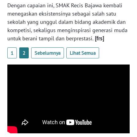
Dengan capaian ini, SMAK Recis Bajawa kembali
menegaskan eksistensinya sebagai salah satu
WN
JABAR
sekolah yang unggul dalam bidang akademik dan
kompetisi, sekaligus menginspirasi generasi muda
WN
untuk berani tampil dan berprestasi.
[frs]
BANTEN
1
2
Sebelumnya
Lihat Semua
WN
NTT
WN
KEPRI
WN
PAPUA
WN
PAPUA