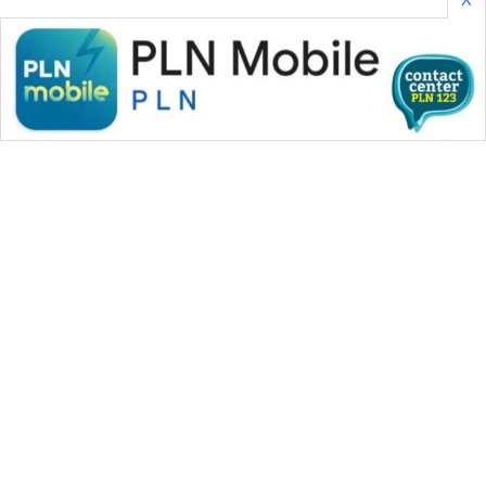
WAHANA MEDIA GROUP
|
|
|
WAHANA NEWS co
WAHANA TANI
WAHANA ADVOKAT
|
|
WAHANA INFRASTRUKTUR
WAHANA KONSUMEN
|
|
|
WAHANA LISTRIK
WAHANA TRAVEL
WAHANA TV