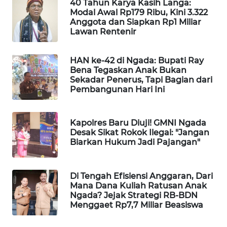
40 Tahun Karya Kasih Langa:
INFRASTRUKTUR
Modal Awal Rp179 Ribu, Kini 3.322
Anggota dan Siapkan Rp1 Miliar
WAHANA
Lawan Rentenir
KONSUMEN
HAN ke-42 di Ngada: Bupati Ray
WAHANA
Bena Tegaskan Anak Bukan
LISTRIK
Sekadar Penerus, Tapi Bagian dari
Pembangunan Hari Ini
WAHANA
TRAVEL
Kapolres Baru Diuji! GMNI Ngada
Desak Sikat Rokok Ilegal: "Jangan
Biarkan Hukum Jadi Pajangan"
WAHANA
TV
Di Tengah Efisiensi Anggaran, Dari
WAHANANEWS
Mana Dana Kuliah Ratusan Anak
ID
Ngada? Jejak Strategi RB-BDN
Menggaet Rp7,7 Miliar Beasiswa
WAHANANEWS