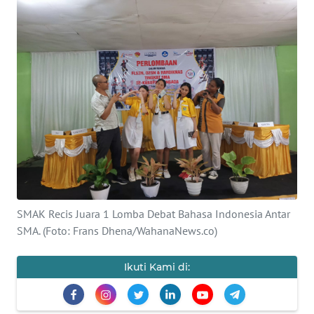
BAJO
OPINI
Informasi
INDEKS
BERITA
KONTAK
KAMI
INFO
SMAK Recis Juara 1 Lomba Debat Bahasa Indonesia Antar
IKLAN
SMA. (Foto: Frans Dhena/WahanaNews.co)
TENTANG
Ikuti Kami di:
KAMI