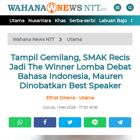
Utama
Nusantara
Khas
Serba-serbi
Labuan Bajo
Opi
WAHANA
Tutup
TV
Wahana News NTT
Utama
Tampil Gemilang, SMAK Recis
UTAMA
Jadi The Winner Lomba Debat
NUSANTARA
Bahasa Indonesia, Mauren
Dinobatkan Best Speaker
KHAS
Elfrat Dhena - Utama
Jumat, 1 Mei 2026 - 17:50 WIB
SERBA-
SERBI
LABUAN