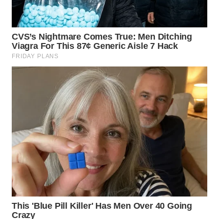
WN
KALTENG
WN
KALTARA
WN
KALSEL
WN
KALTIM
WN
SULSEL
WN
GORONTALO