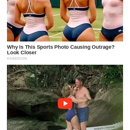
MADURA
WN
SURABAYA
WN
NATUNA
WN
BINTAN
WN
MANDALIKA
WN
LIKUPANG
WN