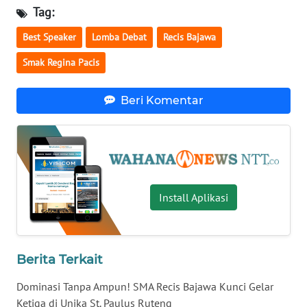
BARAT
Tag:
Best Speaker
Lomba Debat
Recis Bajawa
WN
RIAU
Smak Regina Pacis
WN
Beri Komentar
SERAMBI
WN
JAMBI
WN
Install Aplikasi
SULTRA
WN
Berita Terkait
NTB
Dominasi Tanpa Ampun! SMA Recis Bajawa Kunci Gelar
WN
Ketiga di Unika St. Paulus Ruteng