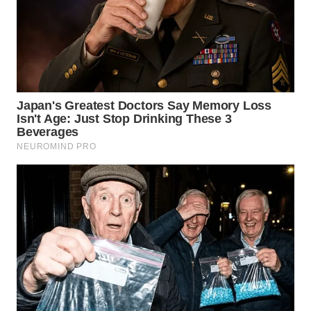
LAMPUNG
WN
JATENG
WN
NUSANTARA
WN
JOGJA
WN
JATIM
WN
BALI
WN
KALBAR