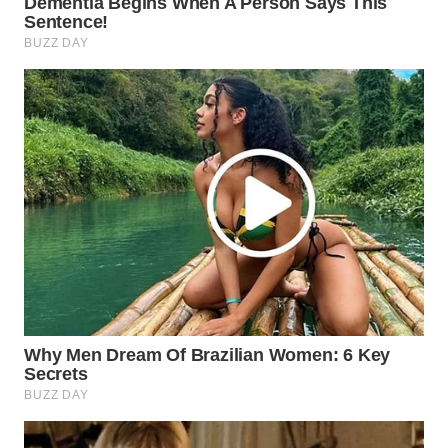
WN
CIREBON
WN
INDRAMAYU
WN
KUNINGAN
WN
MAJALENGKA
WN
SUBANG
WN
SUKABUMI