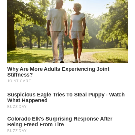
NIAS
WN
LANGKAT
WN
TAPANULI
SELATAN
WN
TANJUNG
LESUNG
WN
KARO
WN
SIMALUNGUN