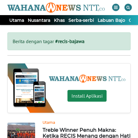
Utama
Nusantara
Khas
Serba-serbi
Labuan Bajo
Opi
WAHANA
Tutup
TV
Berita dengan tagar
#recis-bajawa
UTAMA
NUSANTARA
KHAS
Install Aplikasi
SERBA-
SERBI
Utama
Treble Winner Penuh Makna:
LABUAN
Ketika RECIS Menang dengan Hati