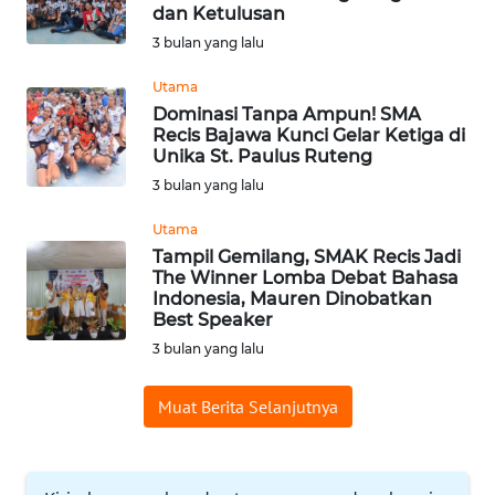
BAJO
dan Ketulusan
3 bulan yang lalu
OPINI
Utama
Dominasi Tanpa Ampun! SMA
Informasi
Recis Bajawa Kunci Gelar Ketiga di
Unika St. Paulus Ruteng
INDEKS
3 bulan yang lalu
BERITA
Utama
KONTAK
Tampil Gemilang, SMAK Recis Jadi
The Winner Lomba Debat Bahasa
KAMI
Indonesia, Mauren Dinobatkan
Best Speaker
INFO
3 bulan yang lalu
IKLAN
Muat Berita Selanjutnya
TENTANG
KAMI