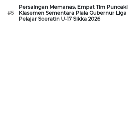
Persaingan Memanas, Empat Tim Puncaki
#5
Klasemen Sementara Piala Gubernur Liga
WN
Pelajar Soeratin U-17 Sikka 2026
JABAR
WN
BANTEN
WN
NTT
WN
KEPRI
WN
PAPUA
WN
PAPUA