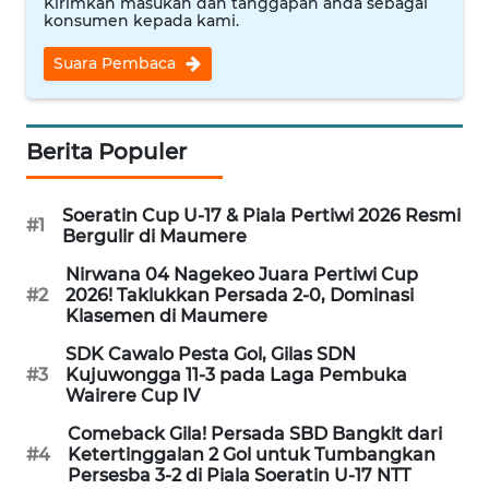
Kirimkan masukan dan tanggapan anda sebagai
PEDOMAN
konsumen kepada kami.
MEDIA
SIBER
Suara Pembaca
REDAKSI
Berita Populer
KARIR
Soeratin Cup U-17 & Piala Pertiwi 2026 Resmi
DISCLAIMER
#1
Bergulir di Maumere
Nirwana 04 Nagekeo Juara Pertiwi Cup
Wahana
#2
2026! Taklukkan Persada 2-0, Dominasi
News
Klasemen di Maumere
Regional
SDK Cawalo Pesta Gol, Gilas SDN
#3
Kujuwongga 11-3 pada Laga Pembuka
WN
Wairere Cup IV
SUMUT
Comeback Gila! Persada SBD Bangkit dari
#4
Ketertinggalan 2 Gol untuk Tumbangkan
WN
Persesba 3-2 di Piala Soeratin U-17 NTT
JAKARTA