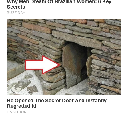
INFRASTRUKTUR
WAHANA
KONSUMEN
WAHANA
LISTRIK
WAHANA
TRAVEL
WAHANA
TV
WAHANANEWS
ID
WAHANANEWS