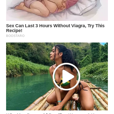
LABUANBAJO
WN
BORNEO
Wahana
Media
Group
WAHANA
NEWS
WAHANA
TANI
WAHANA
ADVOKAT
WAHANA