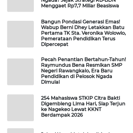
Ngada? Jejak Strategi RB-BDN
Menggaet Rp7,7 Miliar Beasiswa
WAHANA
Bangun Pondasi Generasi Emas!
HEALTH
Wabup Berni Dhey Letakkan Batu
Pertama TK Sta. Veronika Wolowio,
WAHANA
Pemerataan Pendidikan Terus
DESA
Dipercepat
WISATA
Pecah Penantian Bertahun-Tahun!
Raymundus Bena Resmikan SMP
LAPAK
Negeri Rawangkalo, Era Baru
WAHANA
Pendidikan di Pelosok Ngada
Dimulai
Wahana
Network
254 Mahasiswa STKIP Citra Bakti
Digembleng Lima Hari, Siap Terjun
KONSUMEN
ke Nagekeo Lewat KKNT
LISTRIK
Berdampak 2026
MASYARAKAT