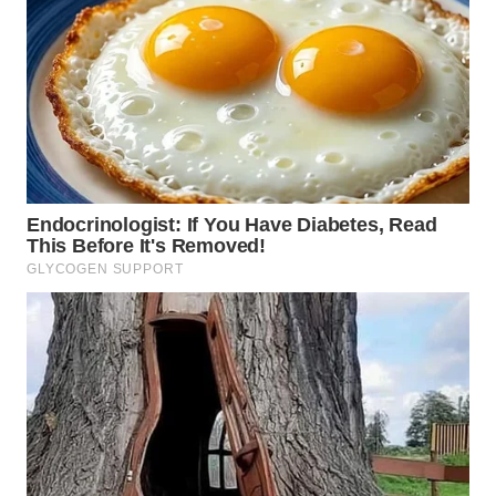
NIAS
WN
LANGKAT
WN
TAPANULI
SELATAN
WN
TANJUNG
LESUNG
WN
KARO
WN
SIMALUNGUN