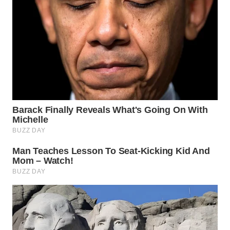
WN
PURWAKARTA
WN
PRIANGAN
TIMUR
WN
SEMARANG
WN
SOLO
WN
BOROBUDUR
WN