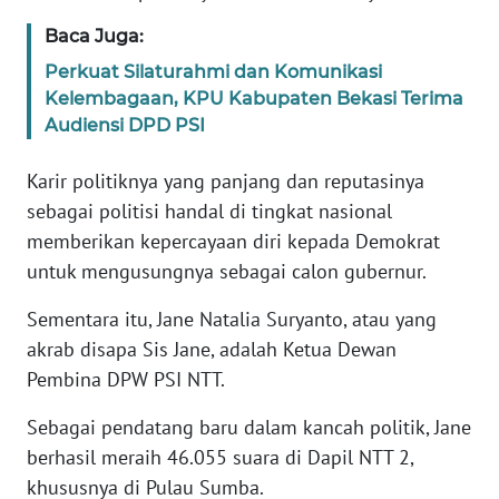
BARAT
Baca Juga:
Perkuat Silaturahmi dan Komunikasi
WN
RIAU
Kelembagaan, KPU Kabupaten Bekasi Terima
Audiensi DPD PSI
WN
SERAMBI
Karir politiknya yang panjang dan reputasinya
sebagai politisi handal di tingkat nasional
WN
memberikan kepercayaan diri kepada Demokrat
JAMBI
untuk mengusungnya sebagai calon gubernur.
Sementara itu, Jane Natalia Suryanto, atau yang
WN
SULTRA
akrab disapa Sis Jane, adalah Ketua Dewan
Pembina DPW PSI NTT.
WN
Sebagai pendatang baru dalam kancah politik, Jane
NTB
berhasil meraih 46.055 suara di Dapil NTT 2,
WN
khususnya di Pulau Sumba.