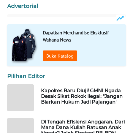
CO ID
Advertorial
WAHANANEWS
NET
Dapatkan Merchandise Eksklusif
WAHANA
Wahana News
SPORT
Buka Katalog
WAHANA
UMKM
Pilihan Editor
WAHANA
SELEB
Kapolres Baru Diuji! GMNI Ngada
Desak Sikat Rokok Ilegal: "Jangan
Biarkan Hukum Jadi Pajangan"
WAHANA
PERSONA
Di Tengah Efisiensi Anggaran, Dari
WAHANA
Mana Dana Kuliah Ratusan Anak
OTOMOTIF