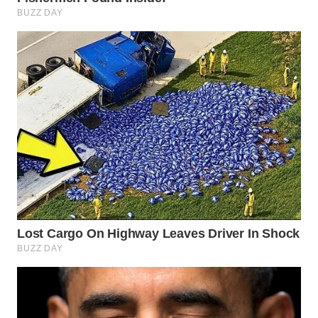
WN
CIREBON
WN
INDRAMAYU
WN
KUNINGAN
WN
MAJALENGKA
WN
SUBANG
WN
SUKABUMI