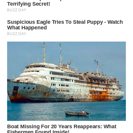
WN
PADANG
LAWAS
WN
SUMEDANG
WN
CIANJUR
WN
KEPULAUAN
SERIBU
WN
TANGERANG
WN
BINJAI