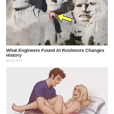
MADURA
WN
SURABAYA
WN
NATUNA
WN
BINTAN
WN
MANDALIKA
WN
LIKUPANG
WN