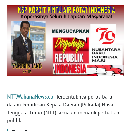
PEDOMAN
MEDIA
SIBER
REDAKSI
KARIR
DISCLAIMER
Wahana
News
Regional
NTT.WahanaNews.co
|
Terbentuknya poros baru
WN
dalam Pemilihan Kepala Daerah (Pilkada) Nusa
SUMUT
Tenggara Timur (NTT) semakin menarik perhatian
publik.
WN
JAKARTA