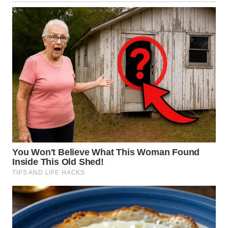
WN
SULUT
WN
MALUKU
WN
MALUT
WN
DAIRI
WN
DANAU
TOBA
WN