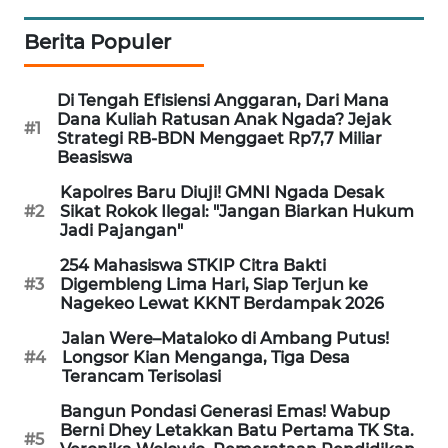
LKKI
Berita Populer
KOPEKLIN
Di Tengah Efisiensi Anggaran, Dari Mana
Dana Kuliah Ratusan Anak Ngada? Jejak
PORTAL
#1
Strategi RB-BDN Menggaet Rp7,7 Miliar
KONSUMEN
Beasiswa
Kapolres Baru Diuji! GMNI Ngada Desak
FORWAMKI
#2
Sikat Rokok Ilegal: "Jangan Biarkan Hukum
Jadi Pajangan"
ALPERKLINAS
254 Mahasiswa STKIP Citra Bakti
#3
Digembleng Lima Hari, Siap Terjun ke
Nagekeo Lewat KKNT Berdampak 2026
FORJASIDA
Jalan Were–Mataloko di Ambang Putus!
#4
Longsor Kian Menganga, Tiga Desa
TAMBANG
Terancam Terisolasi
NEWS
Bangun Pondasi Generasi Emas! Wabup
Berni Dhey Letakkan Batu Pertama TK Sta.
SITUNGIR
#5