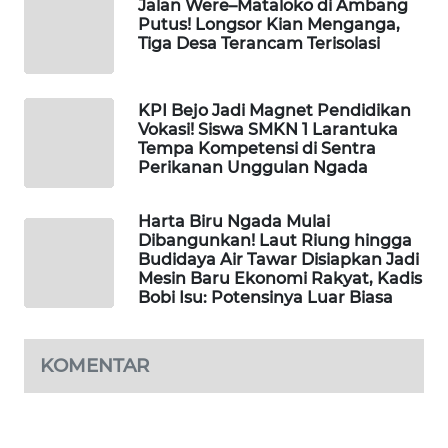
Jalan Were–Mataloko di Ambang
KELISTRIKAN
Putus! Longsor Kian Menganga,
Tiga Desa Terancam Terisolasi
WALINKI
ID
KPI Bejo Jadi Magnet Pendidikan
Vokasi! Siswa SMKN 1 Larantuka
MAWAKA
Tempa Kompetensi di Sentra
ID
Perikanan Unggulan Ngada
MARTABAT
Harta Biru Ngada Mulai
NET
Dibangunkan! Laut Riung hingga
Budidaya Air Tawar Disiapkan Jadi
Mesin Baru Ekonomi Rakyat, Kadis
PLN
Bobi Isu: Potensinya Luar Biasa
WATCH
MKLI
KOMENTAR
LPKKI