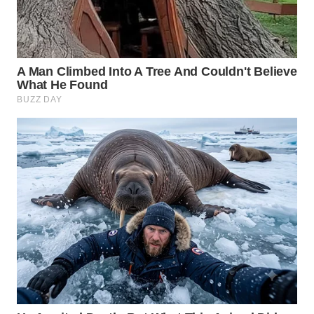
WN
LABUHANBATU
WN
TAPANULI
TENGAH
WN DELI
SERDANG
WN
TEBING
TINGGI
WN
PAKPAK
WN