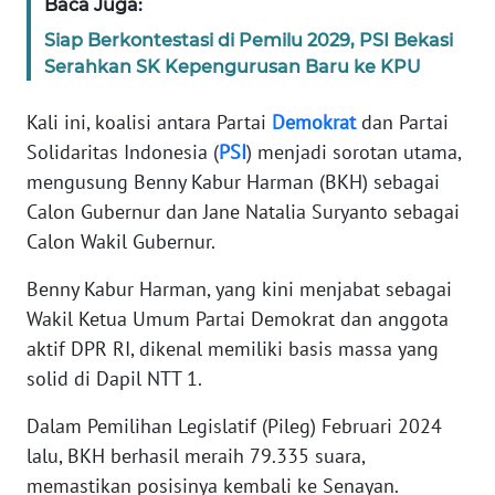
Baca Juga:
Siap Berkontestasi di Pemilu 2029, PSI Bekasi
WN
Serahkan SK Kepengurusan Baru ke KPU
JABAR
Kali ini, koalisi antara Partai
Demokrat
dan Partai
WN
Solidaritas Indonesia (
PSI
) menjadi sorotan utama,
BANTEN
mengusung Benny Kabur Harman (BKH) sebagai
Calon Gubernur dan Jane Natalia Suryanto sebagai
WN
Calon Wakil Gubernur.
NTT
Benny Kabur Harman, yang kini menjabat sebagai
WN
Wakil Ketua Umum Partai Demokrat dan anggota
KEPRI
aktif DPR RI, dikenal memiliki basis massa yang
solid di Dapil NTT 1.
WN
PAPUA
Dalam Pemilihan Legislatif (Pileg) Februari 2024
lalu, BKH berhasil meraih 79.335 suara,
WN
memastikan posisinya kembali ke Senayan.
PAPUA