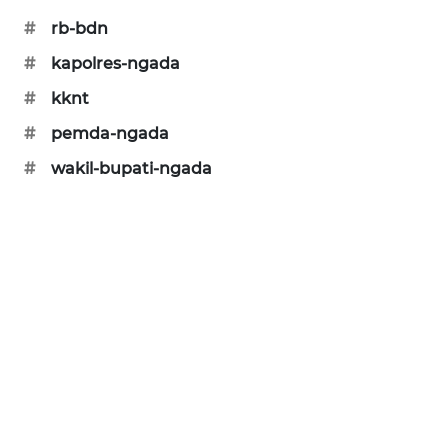
#
rb-bdn
KRT
#
kapolres-ngada
NEWS
#
kknt
KARING
#
pemda-ngada
NEWS
#
wakil-bupati-ngada
JURNAL
MARITIM
HUMBANG
NEWS
GARONGGANG
NEWS
FISUELRI
ID