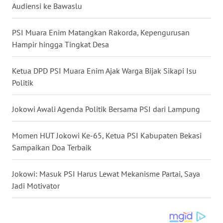
Audiensi ke Bawaslu
WN
PSI Muara Enim Matangkan Rakorda, Kepengurusan
KALTENG
Hampir hingga Tingkat Desa
WN
Ketua DPD PSI Muara Enim Ajak Warga Bijak Sikapi Isu
KALTARA
Politik
WN
Jokowi Awali Agenda Politik Bersama PSI dari Lampung
KALSEL
Momen HUT Jokowi Ke-65, Ketua PSI Kabupaten Bekasi
WN
Sampaikan Doa Terbaik
KALTIM
Jokowi: Masuk PSI Harus Lewat Mekanisme Partai, Saya
WN
SULSEL
Jadi Motivator
WN
GORONTALO