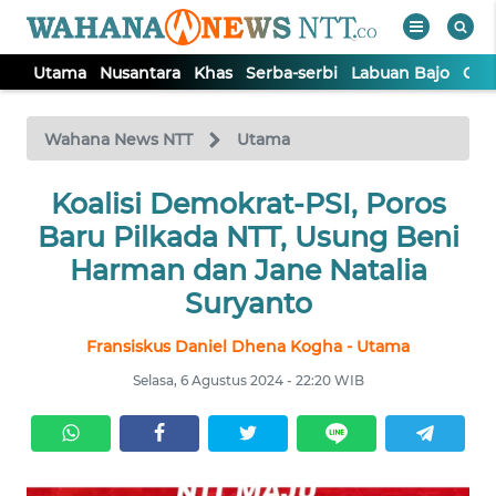
Utama
Nusantara
Khas
Serba-serbi
Labuan Bajo
Opi
WAHANA
Tutup
TV
Wahana News NTT
Utama
Koalisi Demokrat-PSI, Poros
UTAMA
Baru Pilkada NTT, Usung Beni
NUSANTARA
Harman dan Jane Natalia
Suryanto
KHAS
Fransiskus Daniel Dhena Kogha - Utama
Selasa, 6 Agustus 2024 - 22:20 WIB
SERBA-
SERBI
LABUAN