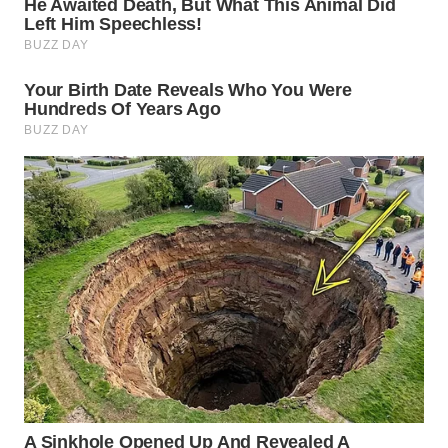
KARAWANG
WN
BEKASI
WN
BOGOR
WN
DEPOK
WN
TAPANULI
UTARA
WN
SAMOSIR