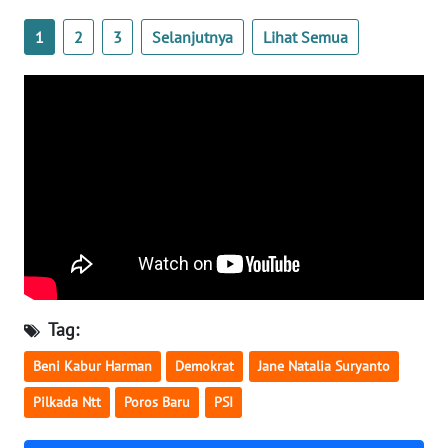
SULTENG
1
2
3
Selanjutnya
Lihat Semua
WN
SULBAR
WN
BABEL
WN
SUMBAR
WN
SUMSEL
Tag:
WN
Beni Kabur Harman
Demokrat
Jane Natalia Suryanto
BENGKULU
Pilkada Ntt
Poros Baru
PSI
WN