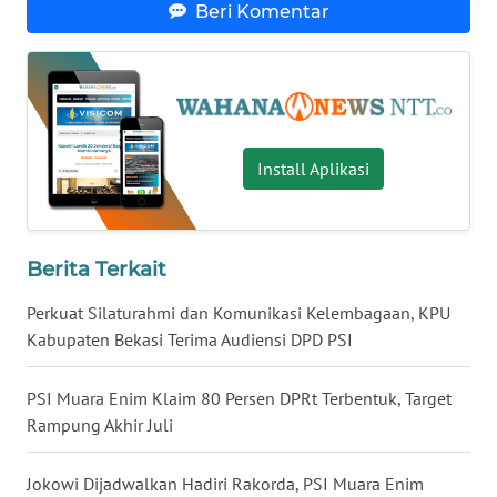
LAMPUNG
Beri Komentar
WN
JATENG
WN
Install Aplikasi
NUSANTARA
WN
JOGJA
Berita Terkait
WN
Perkuat Silaturahmi dan Komunikasi Kelembagaan, KPU
JATIM
Kabupaten Bekasi Terima Audiensi DPD PSI
WN
PSI Muara Enim Klaim 80 Persen DPRt Terbentuk, Target
BALI
Rampung Akhir Juli
WN
Jokowi Dijadwalkan Hadiri Rakorda, PSI Muara Enim
KALBAR